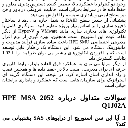
وجود دو کنترلر با عملکرد بالا، تضمین کننده دسترس پذیری مداوم و
حفظ داده‌ ها در شرایط بحرانی است. قابلیت افزونگی در پاور و فن
نیز سطح ایمنی و پایداری سیستم را افزایش می‌ دهد.
پشتیبانی از چندین سطح RAID به شما اجازه می‌ دهد تا ساختار
ذخیره سازی را بر اساس نیاز پروژه تنظیم کنید. سازگاری کامل با
تکنولوژی‌ های مجازی سازی مانند VMware و Hyper-V از دیگر
نقاط قوت این استوریج است. همچنین، بهره گیری از نرم افزار
مدیریتی اختصاصی HPE SMU باعث ساده سازی فرآیند مدیریت و
مانیتورینگ دستگاه می‌ شود. این دستگاه یک راهکار قابل توسعه
است که با افزودن انکلوژرهای بیشتر می‌ توان ظرفیت را تا 1.92
پتابایت گسترش داد.
از دیگر مزایا می‌ توان به عملکرد فوق العاده پایدار، رابط کاربری
حرفه ای برای مدیریت، امنیت بالا در حفظ داده‌ ها و همچنین نصب
و راه اندازی آسان اشاره کرد. در نتیجه، این دستگاه گزینه‌ ای
استراتژیک برای سازمان‌ هایی است که عملکرد و پایداری برایشان
حیاتی است.
سوالات متداول درباره HPE MSA 2052
Q1J02A
1. آیا این سن استوریج از درایوهای SAS پشتیبانی می‌
کند؟