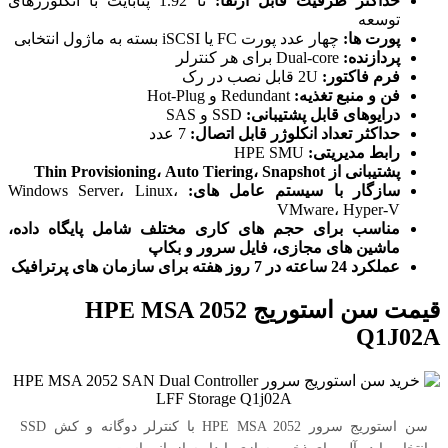
حداکثر ظرفیت قابل ارتقا:
تا 1.92 پتابایت با انکلوژرهای
توسعه
پورت ها:
چهار عدد پورت FC یا iSCSI بسته به ماژول انتخابی
پردازنده:
Dual-core برای هر کنترلر
فرم فاکتور:
2U قابل نصب در رک
فن و منبع تغذیه:
Redundant و Hot-Plug
درایوهای قابل پشتیبانی:
SSD و SAS
حداکثر تعداد انکلوژر قابل اتصال:
7 عدد
رابط مدیریتی:
HPE SMU
پشتیبانی از Thin Provisioning، Auto Tiering، Snapshot
سازگار با سیستم‌ عامل‌ های:
Windows Server، Linux،
VMware، Hyper-V
مناسب برای حجم‌ های کاری مختلف شامل پایگاه داده،
ماشین‌ های مجازی، فایل سرور و بکاپ
عملکرد 24 ساعته در 7 روز هفته برای سازمان‌ های پرترافیک
قیمت سن استوریج HPE MSA 2052
Q1J02A
سن استوریج سرور HPE MSA 2052 با کنترلر دوگانه و کش SSD