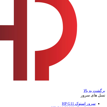
برگشت به بالا
نسل های سرور
سرور استوک HP G11