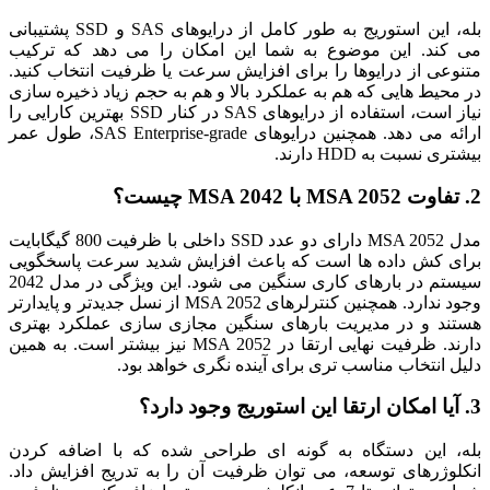
بله، این استوریج به طور کامل از درایوهای SAS و SSD پشتیبانی
می‌ کند. این موضوع به شما این امکان را می‌ دهد که ترکیب
متنوعی از درایوها را برای افزایش سرعت یا ظرفیت انتخاب کنید.
در محیط‌ هایی که هم به عملکرد بالا و هم به حجم زیاد ذخیره سازی
نیاز است، استفاده از درایوهای SAS در کنار SSD بهترین کارایی را
ارائه می‌ دهد. همچنین درایوهای SAS Enterprise-grade، طول عمر
بیشتری نسبت به HDD دارند.
2. تفاوت MSA 2052 با MSA 2042 چیست؟
مدل MSA 2052 دارای دو عدد SSD داخلی با ظرفیت 800 گیگابایت
برای کش داده‌ ها است که باعث افزایش شدید سرعت پاسخگویی
سیستم در بارهای کاری سنگین می‌ شود. این ویژگی در مدل 2042
وجود ندارد. همچنین کنترلرهای MSA 2052 از نسل جدیدتر و پایدارتر
هستند و در مدیریت بارهای سنگین مجازی سازی عملکرد بهتری
دارند. ظرفیت نهایی ارتقا در MSA 2052 نیز بیشتر است. به همین
دلیل انتخاب مناسب‌ تری برای آینده‌ نگری خواهد بود.
3. آیا امکان ارتقا این استوریج وجود دارد؟
بله، این دستگاه به گونه ای طراحی شده که با اضافه کردن
انکلوژرهای توسعه، می‌ توان ظرفیت آن را به تدریج افزایش داد.