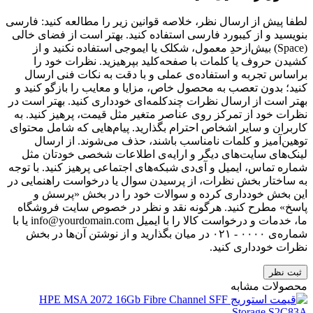
لطفا پیش از ارسال نظر، خلاصه قوانین زیر را مطالعه کنید: فارسی
بنویسید و از کیبورد فارسی استفاده کنید. بهتر است از فضای خالی
(Space) بیش‌از‌حدِ معمول، شکلک یا ایموجی استفاده نکنید و از
کشیدن حروف یا کلمات با صفحه‌کلید بپرهیزید. نظرات خود را
براساس تجربه و استفاده‌ی عملی و با دقت به نکات فنی ارسال
کنید؛ بدون تعصب به محصول خاص، مزایا و معایب را بازگو کنید و
بهتر است از ارسال نظرات چندکلمه‌‌ای خودداری کنید. بهتر است در
نظرات خود از تمرکز روی عناصر متغیر مثل قیمت، پرهیز کنید. به
کاربران و سایر اشخاص احترام بگذارید. پیام‌هایی که شامل محتوای
توهین‌آمیز و کلمات نامناسب باشند، حذف می‌شوند. از ارسال
لینک‌های سایت‌های دیگر و ارایه‌ی اطلاعات شخصی خودتان مثل
شماره تماس، ایمیل و آی‌دی شبکه‌های اجتماعی پرهیز کنید. با توجه
به ساختار بخش نظرات، از پرسیدن سوال یا درخواست راهنمایی در
این بخش خودداری کرده و سوالات خود را در بخش «پرسش و
پاسخ» مطرح کنید. هرگونه نقد و نظر در خصوص سایت فروشگاه
ما، خدمات و درخواست کالا را با ایمیل info@yourdomain.com یا با
شماره‌ی ۰۰۰۰ - ۰۲۱ در میان بگذارید و از نوشتن آن‌ها در بخش
نظرات خودداری کنید.
ثبت نظر
محصولات مشابه