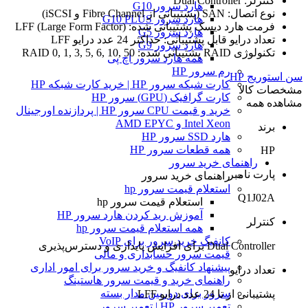
کنترلر: Dual Controller
هارد سرور G10
نوع اتصال: SAN (پشتیبانی از Fibre Channel و iSCSI)
هارد سرور G10 PLUS
فرمت هارد دیسک پشتیبانی شده: LFF (Large Form Factor)
هارد سرور G5
تعداد درایو قابل پشتیبانی: حداکثر 24 عدد درایو LFF
هارد سرور G9
تکنولوژی RAID پشتیبانی شده: RAID 0, 1, 3, 5, 6, 10, 50
همه هارد سرور اچ پی
رم سرور HP
سن استوریج HP
کارت شبکه سرور HP | خرید کارت شبکه HP
مشخصات کالا
کارت گرافیک (GPU) سرور HP
مشاهده همه
خرید و قیمت CPU سرور HP | پردازنده اورجینال
Intel Xeon و AMD EPYC
برند
هارد SSD سرور HP
همه قطعات سرور HP
HP
راهنمای خرید سرور
پارت نامبر
راهنمای خرید سرور
استعلام قیمت سرور hp
Q1J02A
استعلام قیمت سرور hp
آموزش ريد كردن هارد سرور HP
کنترلر
همه استعلام قیمت سرور hp
کانفیگ خرید سرور برای VoIP
Dual Controller برای افزایش پایداری و دسترس‌پذیری
قیمت سرور حسابداری و مالی
پیشنهاد کانفیگ و خرید سرور برای امور اداری
تعداد درایو
راهنمای خرید و قیمت سرور هاستینگ
سرور برای دوربین مدار بسته
پشتیبانی از تا 24 عدد درایو LFF
تعمیر سرور HP | تعمیر سرور