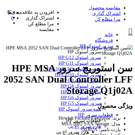
مقایسه محصول
0
افزودن به علاقه‌مندی‌ها
اشتراک گذاری
اشتراک گذاری
0
مرا مطلع کن
مرا مطلع کن
مقایسه
خانه
فروشگاه
سرور استوک HP
سرور استوک HP
سرور استوک HP G12
سرور استوک HP G11
سن استوریج سرور HPE MSA
سرور استوک HP G10 PLUS
سرور استوک HPE G10
2052 SAN Dual Controller LFF
سرور استوک HP G9
سرور استوک HP G8
Storage Q1j02A
سرور استوک HP G7
سرور استوک HP G6
سرور استوک HP G5
ویژگی محصول
همه سرور استوک HP
قطعات سرور HP
برند: Hewlett Packard Enterprise
قطعات سرور HP
مدل: MSA 2052 SAN Storage
هارد سرور اچ پی
پارت نامبر: Q1J02A
هارد سرور اچ پی