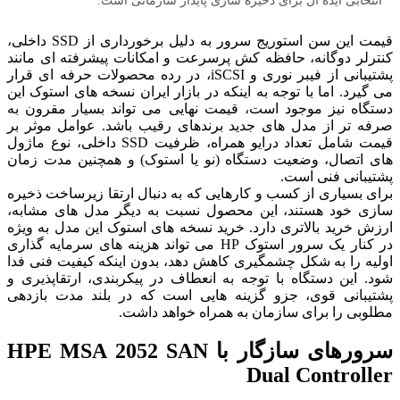
انتخابی ایده آل برای ذخیره سازی پایدار سازمانی است.
قیمت این سن استوریج سرور به دلیل برخورداری از SSD داخلی،
کنترلر دوگانه، حافظه کش پرسرعت و امکانات پیشرفته‌ ای مانند
پشتیبانی از فیبر نوری و iSCSI، در رده محصولات حرفه‌ ای قرار
می‌ گیرد. اما با توجه به اینکه در بازار ایران نسخه‌ های استوک این
دستگاه نیز موجود است، قیمت نهایی می‌ تواند بسیار مقرون به
صرفه‌ تر از مدل‌ های جدید برندهای رقیب باشد. عوامل موثر بر
قیمت شامل تعداد درایو همراه، ظرفیت SSD داخلی، نوع ماژول‌
های اتصال، وضعیت دستگاه (نو یا استوک) و همچنین مدت زمان
پشتیبانی فنی است.
برای بسیاری از کسب و کارهایی که به دنبال ارتقا زیرساخت ذخیره
سازی خود هستند، این محصول نسبت به دیگر مدل‌ های مشابه،
ارزش خرید بالاتری دارد. خرید نسخه‌ های استوک این مدل به ویژه
در کنار یک سرور استوک HP می‌ تواند هزینه‌ های سرمایه‌ گذاری
اولیه را به شکل چشمگیری کاهش دهد، بدون اینکه کیفیت فنی فدا
شود. این دستگاه با توجه به انعطاف در پیکربندی، ارتقاپذیری و
پشتیبانی قوی، جزو گزینه‌ هایی است که در بلند مدت بازدهی
مطلوبی را برای سازمان به همراه خواهد داشت.
سرورهای سازگار با HPE MSA 2052 SAN
Dual Controller