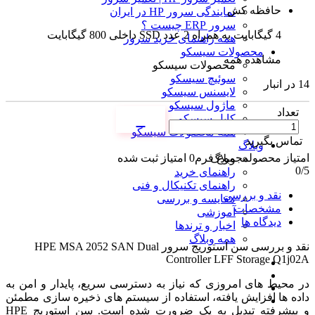
حافظه کش
نمایندگی سرور HP در ایران
سرور ERP چیست ؟
4 گیگابایت به همراه 2 عدد SSD داخلی 800 گیگابایت
همه راهنمای خرید سرور
محصولات سیسکو
مشاهده همه
محصولات سیسکو
سوئیچ سیسکو
14 در انبار
لایسنس سیسکو
ماژول سیسکو
تعداد
کابل سیسکو
همه محصولات سیسکو
تماس بگیرید
وبلاگ
امتیاز محصول
مجموع فرم
0
امتیاز ثبت شده
وبلاگ
0
/5
راهنمای خرید
راهنمای تکنیکال و فنی
نقد و بررسی
مقایسه و بررسی
مشخصات
آموزشی
دیدگاه ها
اخبار و ترندها
همه وبلاگ
نقد و بررسی
سن استوریج سرور HPE MSA 2052 SAN Dual
Controller LFF Storage Q1j02A
در محیط‌ های امروزی که نیاز به دسترسی سریع، پایدار و امن به
داده‌ ها افزایش یافته، استفاده از سیستم‌ های ذخیره سازی مطمئن
و پیشرفته تبدیل به یک ضرورت شده است. سن استوریج HPE