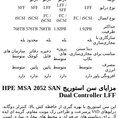
LFF /
نوع درایو
LFF
LFF
SFF
SFF
SFF
FC /
FC /
نوع اتصال
FC / iSCSI
iSCSI
iSCSI
iSCSI
iSCSI
حداکثر
768TB
576TB
768TB
1.92PB
1.92PB
ظرفیت
سازگاری با
بله
بله
بله
محدود
بله
مجازی‌سازی
دیتا سنتر،
پروژه‌
ذخیره
دفاتر
سازمان‌ های
مناسب برای
مجازی‌سازی،
های
فایل
کوچک
متوسط
بکاپ
متوسط
مصرف
متوسط
متوسط
پایین
پایین
متوسط
انرژی
افزونگی پاور
دارد
دارد
دارد
ندارد
دارد
مزایای سن استوریج HPE MSA 2052 SAN
Dual Controller LFF
این سن استوریج با بهره گیری از حافظه کش بالا، کنترلر دوگانه،
درایوهای SSD پرسرعت و طراحی رک مونت مقاوم، گزینه‌ ای ایده
آل برای دیتاسنترهای حرفه ای و محیط‌ های مجازی سازی است.