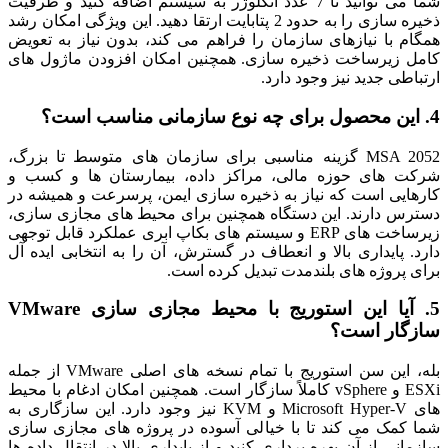
شما می‌ توانید تا 7 عدد انکلوژر به سیستم اضافه کنید و ظرفیت
ذخیره سازی را به حدود 2 پتابایت ارتقا دهید. این ویژگی امکان رشد
همگام با نیازهای سازمان را فراهم می‌ کند، بدون نیاز به تعویض
کامل زیرساخت ذخیره سازی. همچنین امکان افزودن ماژول‌ های
ارتباطی جدید نیز وجود دارد.
4. این محصول برای چه نوع سازمانی مناسب است؟
MSA 2052 گزینه مناسبی برای سازمان‌ های متوسط تا بزرگ،
شرکت‌ های حوزه مالی، مراکز داده، بیمارستان‌ ها و کسب و
کارهایی است که نیاز به ذخیره سازی ایمن، پرسرعت و همیشه در
دسترس دارند. این دستگاه همچنین برای محیط‌ های مجازی سازی،
زیرساخت های ERP و سیستم‌ های بکاپ ابری عملکرد قابل توجهی
دارد. پایداری بالا و انعطاف در گسترش، آن را به انتخابی ایده آل
برای پروژه‌ های بلندمدت تبدیل کرده است.
5. آیا این استوریج با محیط مجازی سازی VMware
سازگار است؟
بله، این سن استوریج با تمام نسخه‌ های اصلی VMware از جمله
ESXi و vSphere کاملاً سازگار است. همچنین امکان ادغام با محیط‌
های Microsoft Hyper-V و KVM نیز وجود دارد. این سازگاری به
شما کمک می‌ کند تا با خیالی آسوده در پروژه‌ های مجازی سازی
سازمانی از آن بهره برداری کنید و از پایداری بالا در انتقال داده‌ ها