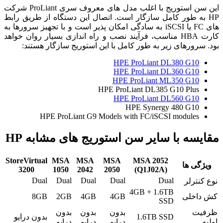
این سن استوریج با اغلب مدل‌ های معروف سری ProLiant شرکت
HP به طور کامل سازگار است. اتصال این دستگاه از طریق رابط‌
های FC یا iSCSI به سادگی امکان‌ پذیر است و با تجهیز سرورها به
کارت HBA مناسب، فرآیند نصب و راه اندازی بسیار روان خواهد
بود. سرورهای زیر به طور کامل با این استوریج سازگار هستند:
HPE ProLiant DL380 G10
HPE ProLiant DL360 G10
HPE ProLiant ML350 G10
HPE ProLiant DL385 G10 Plus
HPE ProLiant DL560 G10
HPE Synergy 480 G10
HPE ProLiant G9 Models with FC/iSCSI modules
مقایسه با سایر سن استوریج‌ های مشابه HP
StoreVirtual
MSA
MSA
MSA
MSA 2052
ویژگی‌ ها
3200
1050
2042
2050
(Q1J02A)
Dual
Dual
Dual
Dual
Dual
نوع کنترلر
4GB + 1.6TB
کش داخلی
4GB
4GB
2GB
8GB
SSD
ظرفیت
بدون
بدون
بدون
1.6TB SSD
بدون درایو
اولیه
درایو
درایو
درایو