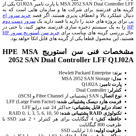
MSA 2052 SAN Dual Controller LFF با پارت نامبر Q1J02A یکی از
گزینه‌ های قدرتمند برای شرکت‌ ها و سازمان‌ هایی است که به
دنبال عملکرد بالا و انعطاف‌ پذیری هستند. اگر قصد
خرید سرور اچ
پی
برای پروژه‌ های جدید را دارید یا قصد دارید یک
سرور دست دوم
HP
را به یک سیستم ذخیره سازی قدرتمند مجهز کنید، یا حتی در
حال بررسی گزینه‌ های مناسب برای
خرید سن استوریج سرور HP
هستید، این محصول قطعاً یکی از گزینه‌ های قابل اتکا خواهد بود.
مشخصات فنی سن استوریج HPE MSA
2052 SAN Dual Controller LFF Q1J02A
برند:
Hewlett Packard Enterprise
مدل:
MSA 2052 SAN Storage
پارت نامبر:
Q1J02A
کنترلر:
Dual Controller
نوع اتصال:
SAN (پشتیبانی از Fibre Channel و iSCSI)
فرمت هارد دیسک پشتیبانی شده:
LFF (Large Form Factor)
تعداد درایو قابل پشتیبانی:
حداکثر 24 عدد درایو LFF
تکنولوژی RAID پشتیبانی شده:
RAID 0, 1, 3, 5, 6, 10, 50
حافظه کش:
4 گیگابایت برای هر کنترلر + 2 عدد SSD با
ظرفیت 800 گیگابایت
ظرفیت اولیه:
1.6 ترابایت SSD