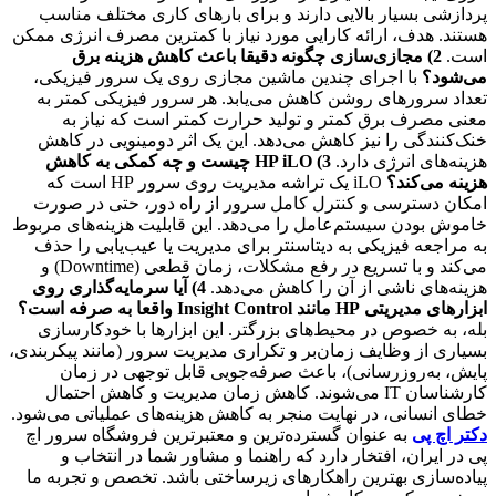
پردازشی بسیار بالایی دارند و برای بارهای کاری مختلف مناسب
هستند. هدف، ارائه کارایی مورد نیاز با کمترین مصرف انرژی ممکن
است.
2) مجازی‌سازی چگونه دقیقا باعث کاهش هزینه برق
می‌شود؟
با اجرای چندین ماشین مجازی روی یک سرور فیزیکی،
تعداد سرورهای روشن کاهش می‌یابد. هر سرور فیزیکی کمتر به
معنی مصرف برق کمتر و تولید حرارت کمتر است که نیاز به
خنک‌کنندگی را نیز کاهش می‌دهد. این یک اثر دومینویی در کاهش
هزینه‌های انرژی دارد.
3) HP iLO
چیست و چه کمکی به کاهش
هزینه می‌کند؟
iLO یک تراشه مدیریت روی سرور HP است که
امکان دسترسی و کنترل کامل سرور از راه دور، حتی در صورت
خاموش بودن سیستم‌عامل را می‌دهد. این قابلیت هزینه‌های مربوط
به مراجعه فیزیکی به دیتاسنتر برای مدیریت یا عیب‌یابی را حذف
می‌کند و با تسریع در رفع مشکلات، زمان قطعی (Downtime) و
هزینه‌های ناشی از آن را کاهش می‌دهد.
4) آیا سرمایه‌گذاری روی
ابزارهای مدیریتی
HP
مانند
Insight Control
واقعا به صرفه است؟
بله، به خصوص در محیط‌های بزرگتر. این ابزارها با خودکارسازی
بسیاری از وظایف زمان‌بر و تکراری مدیریت سرور (مانند پیکربندی،
پایش، به‌روزرسانی)، باعث صرفه‌جویی قابل توجهی در زمان
کارشناسان IT می‌شوند. کاهش زمان مدیریت و کاهش احتمال
خطای انسانی، در نهایت منجر به کاهش هزینه‌های عملیاتی می‌شود.
دکتر اچ پی
به عنوان گسترده‌ترین و معتبرترین فروشگاه سرور اچ
پی در ایران، افتخار دارد که راهنما و مشاور شما در انتخاب و
پیاده‌سازی بهترین راهکارهای زیرساختی باشد. تخصص و تجربه ما