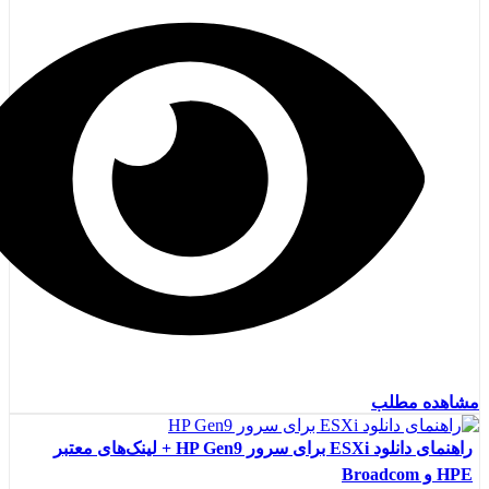
مشاهده مطلب
راهنمای دانلود ESXi برای سرور HP Gen9 + لینک‌های معتبر
HPE و Broadcom