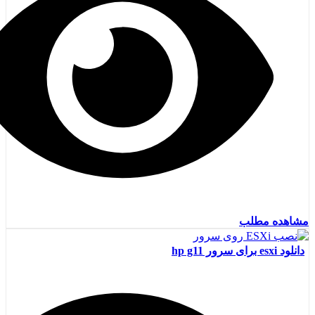
مشاهده مطلب
دانلود esxi برای سرور hp g11