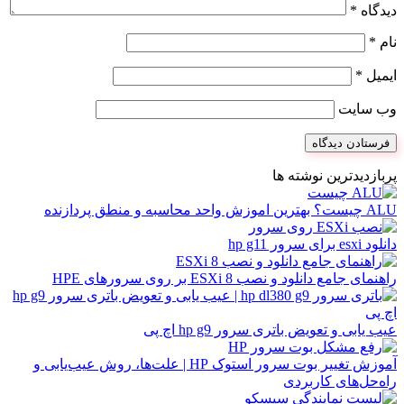
دیدگاه
*
نام
*
ایمیل
*
وب‌ سایت
پربازدیدترین نوشته ها
ALU چیست؟ بهترین اموزش واحد محاسبه و منطق پردازنده
دانلود esxi برای سرور hp g11
راهنمای جامع دانلود و نصب ESXi 8 بر روی سرورهای HPE
عیب یابی و تعویض باتری سرور hp g9 اچ پی
آموزش تغییر بوت سرور استوک HP | علت‌ها، روش عیب‌یابی و
راه‌حل‌های کاربردی