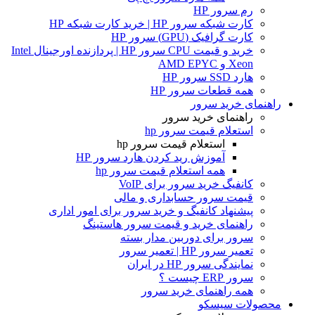
رم سرور HP
کارت شبکه سرور HP | خرید کارت شبکه HP
کارت گرافیک (GPU) سرور HP
خرید و قیمت CPU سرور HP | پردازنده اورجینال Intel
Xeon و AMD EPYC
هارد SSD سرور HP
همه قطعات سرور HP
راهنمای خرید سرور
راهنمای خرید سرور
استعلام قیمت سرور hp
استعلام قیمت سرور hp
آموزش ريد كردن هارد سرور HP
همه استعلام قیمت سرور hp
کانفیگ خرید سرور برای VoIP
قیمت سرور حسابداری و مالی
پیشنهاد کانفیگ و خرید سرور برای امور اداری
راهنمای خرید و قیمت سرور هاستینگ
سرور برای دوربین مدار بسته
تعمیر سرور HP | تعمیر سرور
نمایندگی سرور HP در ایران
سرور ERP چیست ؟
همه راهنمای خرید سرور
محصولات سیسکو