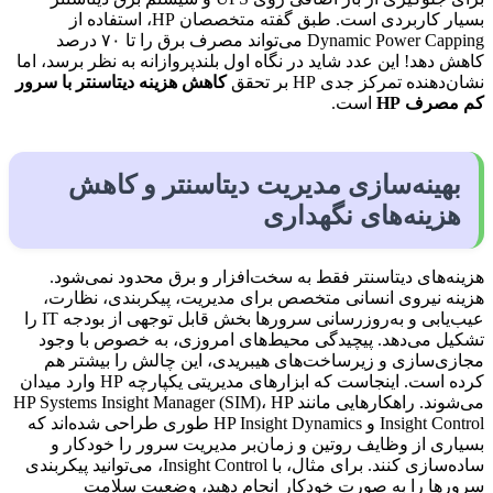
بسیار کاربردی است. طبق گفته متخصصان HP، استفاده از
Dynamic Power Capping می‌تواند مصرف برق را تا ۷۰ درصد
کاهش دهد! این عدد شاید در نگاه اول بلندپروازانه به نظر برسد، اما
نشان‌دهنده تمرکز جدی HP بر تحقق
کاهش هزینه دیتاسنتر با سرور
کم مصرف
HP
است.
بهینه‌سازی مدیریت دیتاسنتر و کاهش
هزینه‌های نگهداری
هزینه‌های دیتاسنتر فقط به سخت‌افزار و برق محدود نمی‌شود.
هزینه نیروی انسانی متخصص برای مدیریت، پیکربندی، نظارت،
عیب‌یابی و به‌روزرسانی سرورها بخش قابل توجهی از بودجه IT را
تشکیل می‌دهد. پیچیدگی محیط‌های امروزی، به خصوص با وجود
مجازی‌سازی و زیرساخت‌های هیبریدی، این چالش را بیشتر هم
کرده است. اینجاست که ابزارهای مدیریتی یکپارچه HP وارد میدان
می‌شوند. راهکارهایی مانند HP Systems Insight Manager (SIM)، HP
Insight Control و HP Insight Dynamics طوری طراحی شده‌اند که
بسیاری از وظایف روتین و زمان‌بر مدیریت سرور را خودکار و
ساده‌سازی کنند. برای مثال، با Insight Control، می‌توانید پیکربندی
سرورها را به صورت خودکار انجام دهید، وضعیت سلامت