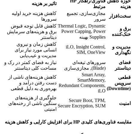
حوزه کاهش
فناوری/راهکار
HP
تاثیر بر هزینه
هزینه
مرتبط
مجازی‌سازی، تجمیع
کاهش هزینه خرید اولیه
سخت‌افزار
سرور
سرورها
Thermal Logic, Dynamic
کاهش قابل توجه قبوض
برق و
Power Capping, Power
برق و هزینه‌های سرمایش
خنک‌کننده
Supplies بهینه
دیتاسنتر
کاهش زمان و نیروی
مدیریت و
iLO, Insight Control,
انسانی مورد نیاز برای
SIM, OneView
نگهداری
مدیریت و عیب‌یابی
فضای
سرورهای تیغه‌ای
نیاز به فضای کمتر در رک و
دیتاسنتر
(Blade), مجازی‌سازی
مساحت کلی دیتاسنتر
Smart Array,
کاهش هزینه‌های ناشی از
قطعی
SmartMemory,
دست رفتن درآمد و
سرویس
Redundant Components,
(
Downtime
)
بهره‌وری به دلیل قطعی
iLO
جلوگیری از هزینه‌های
Secure Boot, TPM,
امنیت
سنگین ناشی از رخنه‌های
Secure Encryption, SUM
امنیتی
مقایسه فناوری‌های کلیدی HP برای افزایش کارایی و کاهش هزینه