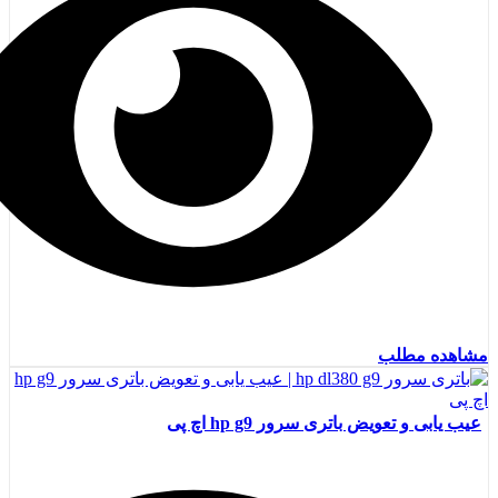
مشاهده مطلب
عیب یابی و تعویض باتری سرور hp g9 اچ پی