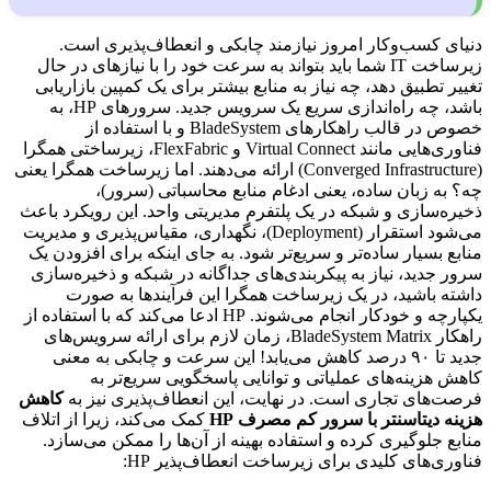
دنیای کسب‌وکار امروز نیازمند چابکی و انعطاف‌پذیری است.
زیرساخت IT شما باید بتواند به سرعت خود را با نیازهای در حال
تغییر تطبیق دهد، چه نیاز به منابع بیشتر برای یک کمپین بازاریابی
باشد، چه راه‌اندازی سریع یک سرویس جدید. سرورهای HP، به
خصوص در قالب راهکارهای BladeSystem و با استفاده از
فناوری‌هایی مانند Virtual Connect و FlexFabric، زیرساختی همگرا
(Converged Infrastructure) ارائه می‌دهند. اما زیرساخت همگرا یعنی
چه؟ به زبان ساده، یعنی ادغام منابع محاسباتی (سرور)،
ذخیره‌سازی و شبکه در یک پلتفرم مدیریتی واحد. این رویکرد باعث
می‌شود استقرار (Deployment)، نگهداری، مقیاس‌پذیری و مدیریت
منابع بسیار ساده‌تر و سریع‌تر شود. به جای اینکه برای افزودن یک
سرور جدید، نیاز به پیکربندی‌های جداگانه در شبکه و ذخیره‌سازی
داشته باشید، در یک زیرساخت همگرا این فرآیندها به صورت
یکپارچه و خودکار انجام می‌شوند. HP ادعا می‌کند که با استفاده از
راهکار BladeSystem Matrix، زمان لازم برای ارائه سرویس‌های
جدید تا ۹۰ درصد کاهش می‌یابد! این سرعت و چابکی به معنی
کاهش هزینه‌های عملیاتی و توانایی پاسخگویی سریع‌تر به
فرصت‌های تجاری است. در نهایت، این انعطاف‌پذیری نیز به
کاهش
هزینه دیتاسنتر با سرور کم مصرف
HP
کمک می‌کند، زیرا از اتلاف
منابع جلوگیری کرده و استفاده بهینه از آن‌ها را ممکن می‌سازد.
فناوری‌های کلیدی برای زیرساخت انعطاف‌پذیر HP: