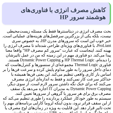
کاهش مصرف انرژی با فناوری‌های
هوشمند سرور HP
بحث مصرف انرژی در دیتاسنترها فقط یک مسئله زیست‌محیطی
نیست، بلکه یکی از بزرگترین سرفصل‌های هزینه‌های عملیاتی است.
خبر خوب این است که سرورهای مدرن HP، به خصوص سری
ProLiant، با فناوری‌های ویژه‌ای طراحی شده‌اند تا مصرف انرژی را
بهینه کنند. اینجاست که عبارت “سرور کم مصرف HP” واقعا معنا
پیدا می‌کند. دو فناوری مهم در این زمینه که من در عمل تاثیرشان
را دیده‌ام، HP Thermal Logic و Dynamic Power Capping هستند.
فناوری Thermal Logic مجموعه‌ای از سنسورها و کنترل‌هاست که
دمای داخل سرور را به طور مداوم پایش کرده و سرعت فن‌ها را بر
اساس بار کاری واقعی تنظیم می‌کند. این یعنی فن‌ها همیشه با
حداکثر سرعت کار نمی‌کنند و فقط به اندازه‌ای انرژی مصرف
می‌کنند که برای خنک نگه داشتن سرور لازم است. از سوی دیگر،
Dynamic Power Capping به مدیران IT اجازه می‌دهد یک سقف
مصرف برق برای هر سرور یا گروهی از سرورها تعیین کنند.
سیستم به طور خودکار عملکرد پردازنده را طوری تنظیم می‌کند که
از این سقف فراتر نرود، بدون اینکه لزوما کارایی برنامه‌های مهم را
تحت تاثیر قرار دهد. این قابلیت به ویژه در زمان‌های اوج مصرف یا
برای جلوگیری از بار اضافی روی UPS و سیستم برق دیتاسنتر