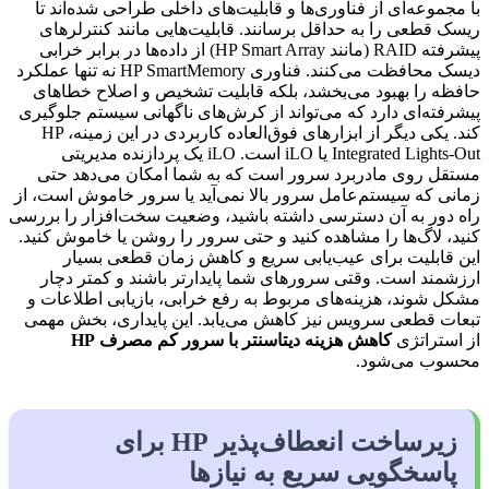
با مجموعه‌ای از فناوری‌ها و قابلیت‌های داخلی طراحی شده‌اند تا
ریسک قطعی را به حداقل برسانند. قابلیت‌هایی مانند کنترلرهای
پیشرفته RAID (مانند HP Smart Array) از داده‌ها در برابر خرابی
دیسک محافظت می‌کنند. فناوری HP SmartMemory نه تنها عملکرد
حافظه را بهبود می‌بخشد، بلکه قابلیت تشخیص و اصلاح خطاهای
پیشرفته‌ای دارد که می‌تواند از کرش‌های ناگهانی سیستم جلوگیری
کند. یکی دیگر از ابزارهای فوق‌العاده کاربردی در این زمینه، HP
Integrated Lights-Out یا iLO است. iLO یک پردازنده مدیریتی
مستقل روی مادربرد سرور است که به شما امکان می‌دهد حتی
زمانی که سیستم‌عامل سرور بالا نمی‌آید یا سرور خاموش است، از
راه دور به آن دسترسی داشته باشید، وضعیت سخت‌افزار را بررسی
کنید، لاگ‌ها را مشاهده کنید و حتی سرور را روشن یا خاموش کنید.
این قابلیت برای عیب‌یابی سریع و کاهش زمان قطعی بسیار
ارزشمند است. وقتی سرورهای شما پایدارتر باشند و کمتر دچار
مشکل شوند، هزینه‌های مربوط به رفع خرابی، بازیابی اطلاعات و
تبعات قطعی سرویس نیز کاهش می‌یابد. این پایداری، بخش مهمی
از استراتژی
کاهش هزینه دیتاسنتر با سرور کم مصرف
HP
محسوب می‌شود.
زیرساخت انعطاف‌پذیر HP برای
پاسخگویی سریع به نیازها