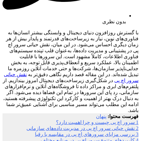
بدون نظری
با گسترش روزافزون دنیای دیجیتال و وابستگی بیشتر انسان‌ها به
فناوری‌های نوین، نیاز به زیرساخت‌های قدرتمند و پایدار بیش از هر
زمان دیگری احساس می‌شود. در این میان، نقش حیاتی سرور اچ
پی در پشتیبانی و مدیریت داده‌ها، به‌عنوان قلب تپنده سیستم‌های
فناوری اطلاعات، کاملاً مشهود است. این سرورها با قابلیت
اطمینان بالا، عملکرد سریع و انعطاف‌پذیری قابل توجه، به بخش
جدایی‌ناپذیر سازمان‌ها، شرکت‌ها و حتی خدمات آنلاین روزمره ما
تبدیل شده‌اند. در این مقاله قصد داریم نگاهی دقیق‌تر به
نقش حیاتی
سرور اچ پی
در شکل‌گیری زیرساخت‌های دیجیتال امروز بیندازیم. از
پلتفرم‌های ابری و مراکز داده تا فروشگاه‌های آنلاین و نرم‌افزارهای
سازمانی، رد پای این سرورها در تمام این فضاها دیده می‌شود. اگر
به دنبال درک بهتر از اهمیت و کارکرد این تکنولوژی پیشرفته هستید،
ادامه این مطلب می‌تواند مسیر مناسبی برای آشنایی عمیق‌تر شما
باشد.
فهرست محتوا:
پنهان
1
سرور اچ پی چیست و چرا اهمیت دارد؟
2
نقش حیاتی سرور اچ پی در مدیریت داده‌های سازمانی
3
بررسی مزایای سرورهای اچ پی در مقایسه با رقبا
4
کاربردهای متنوع سرور اچ پی در صنایع مختلف