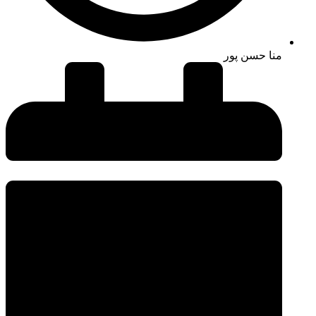
منا حسن پور