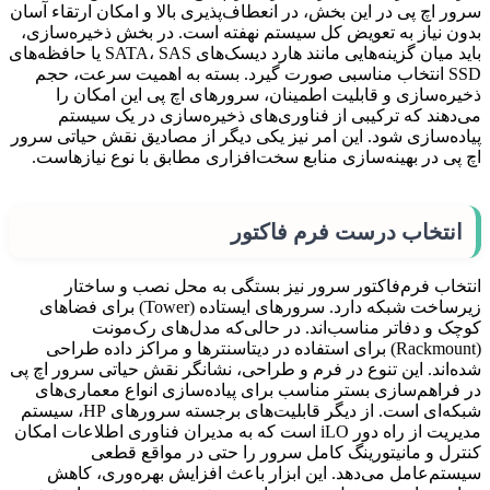
سرور اچ پی در این بخش، در انعطاف‌پذیری بالا و امکان ارتقاء آسان
بدون نیاز به تعویض کل سیستم نهفته است. در بخش ذخیره‌سازی،
باید میان گزینه‌هایی مانند هارد دیسک‌های SATA، SAS یا حافظه‌های
SSD انتخاب مناسبی صورت گیرد. بسته به اهمیت سرعت، حجم
ذخیره‌سازی و قابلیت اطمینان، سرورهای اچ پی این امکان را
می‌دهند که ترکیبی از فناوری‌های ذخیره‌سازی در یک سیستم
پیاده‌سازی شود. این امر نیز یکی دیگر از مصادیق نقش حیاتی سرور
اچ پی در بهینه‌سازی منابع سخت‌افزاری مطابق با نوع نیازهاست.
انتخاب درست فرم فاکتور
انتخاب فرم‌فاکتور سرور نیز بستگی به محل نصب و ساختار
زیرساخت شبکه دارد. سرورهای ایستاده (Tower) برای فضاهای
کوچک و دفاتر مناسب‌اند. در حالی‌که مدل‌های رک‌مونت
(Rackmount) برای استفاده در دیتاسنترها و مراکز داده طراحی
شده‌اند. این تنوع در فرم و طراحی، نشانگر نقش حیاتی سرور اچ پی
در فراهم‌سازی بستر مناسب برای پیاده‌سازی انواع معماری‌های
شبکه‌ای است. از دیگر قابلیت‌های برجسته سرورهای HP، سیستم
مدیریت از راه دور iLO است که به مدیران فناوری اطلاعات امکان
کنترل و مانیتورینگ کامل سرور را حتی در مواقع قطعی
سیستم‌عامل می‌دهد. این ابزار باعث افزایش بهره‌وری، کاهش