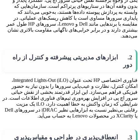
یکی از وجوه برجسته نقش حیاتی سرور اچ پی، عملکرد پایدار و
بدون وقفه آن‌ها در سناریوهای پرتراکم است. سازمان‌هایی که
وابسته به پردازش پیوسته داده‌ها هستند، به‌خوبی می‌دانند که
پایداری سرورها مساوی است با کاهش ریسک‌های عملیاتی. در
مقایسه با برندهایی مانند Dell و Lenovo، سرورهای HP طول عمر
بیشتری دارند و در برابر خرابی‌های ناگهانی مقاومت بالاتری نشان
می‌دهند.
2. ابزارهای مدیریتی پیشرفته و کنترل از راه
دور
فناوری اختصاصی HP تحت عنوان Integrated Lights-Out (iLO)،
امکان کنترل، نظارت و عیب‌یابی سرورها را بدون نیاز به حضور
فیزیکی فراهم می‌سازد. این ابزار قدرتمند بخشی از نقش حیاتی
سرور اچ پی در افزایش بهره‌وری تیم‌های فناوری اطلاعات است. در
شرایطی که زمان واکنش به خطا اهمیت دارد، iLO یک مزیت
رقابتی بی‌نظیر نسبت به ابزارهایی نظیر iDRAC در سرورهای Dell
یا XClarity در محصولات Lenovo به حساب می‌آید.
3. انعطاف‌پذیری در طراحی و مقیاس‌پذیری