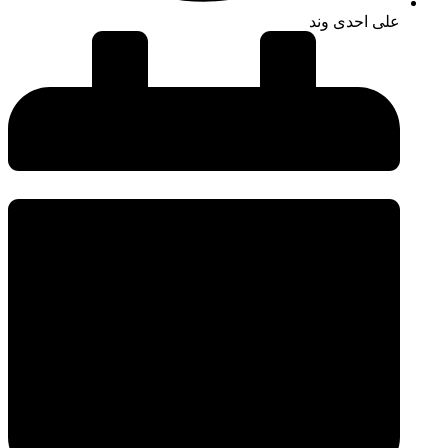
علی احدی وند