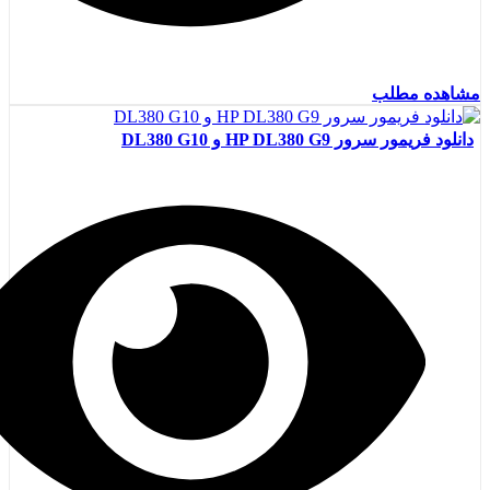
مشاهده مطلب
دانلود فریمور سرور HP DL380 G9 و DL380 G10