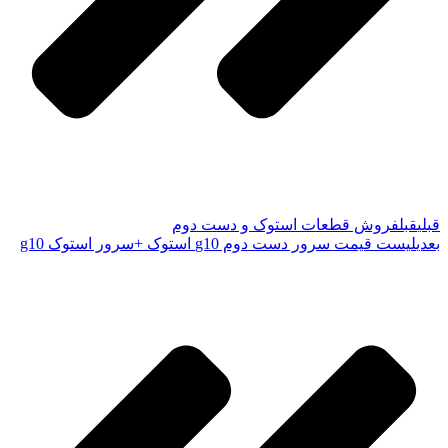
قبلی
قبل
فروش قطعات استوک و دست دوم
بعدی
لیست قیمت سرور دست دوم g10 استوک +سرور استوک g10