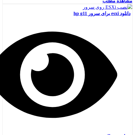
مشاهده مطلب
دانلود esxi برای سرور hp g11