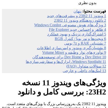
بدون نظری
فهرست محتوا:
پنهان
1
ویندوز 11 23H2 و پیشرفت‌های جدید
2
دانلود زودهنگام ویندوز 11 23H2
3
ویژگی‌های هوش مصنوعی Windows Copilot
4
ظاهر و احساس جدید File Explorer
5
اشتراک‌گذاری نزدیک و بهبود عملکرد
6
ویجت‌ها و نور پویا / کنترل RGB
7
پشتیبانی RAR و 7z بومی
8
پشتیبان‌گیری ویندوز و ایمن‌سازی اطلاعات
9
نوآوری‌های نوار وظیفه و Volume Mixer
10
Dev Drive و Dev Home برای توسعه‌دهندگان
11
Windows Spotlight، ابزارک‌ها و سفارشی‌سازی‌ها
12
سؤالات متداول (FAQ)
13
لینک‌های داخلی و خارجی
ویژگی‌های ویندوز 11 نسخه
23H2: بررسی کامل و دانلود
ویندوز 11 23H2 یک به‌روزرسانی بزرگ با ویژگی‌های متعدد است.