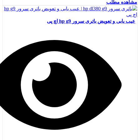
مشاهده مطلب
عیب یابی و تعویض باتری سرور hp g9 اچ پی