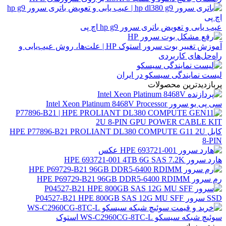
عیب یابی و تعویض باتری سرور hp g9 اچ پی
آموزش تغییر بوت سرور استوک HP | علت‌ها، روش عیب‌یابی و
راه‌حل‌های کاربردی
لیست نمایندگی سیسکو در ایران
پربازدیدترین محصولات
سی پی یو سرور Intel Xeon Platinum 8468V Processor
کابل HPE P77896-B21 PROLIANT DL380 COMPUTE G11 2U
8-PIN
هارد سرور HPE 693721-001 4TB 6G SAS 7.2K
رم سرور HPE P69729-B21 96GB DDR5-6400 RDIMM
SSD سرور P04527-B21 HPE 800GB SAS 12G MU SFF
سوئیچ شبکه سیسکو WS-C2960CG-8TC-L استوک