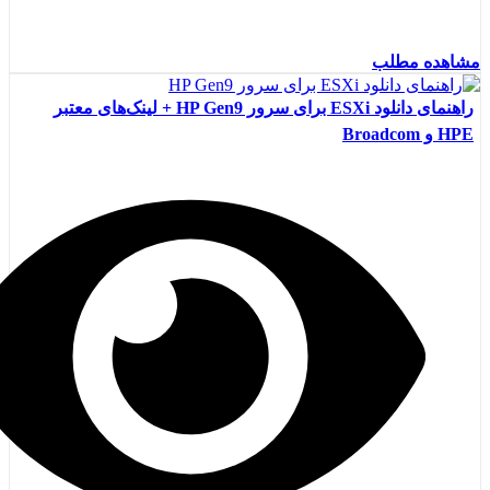
مشاهده مطلب
راهنمای دانلود ESXi برای سرور HP Gen9 + لینک‌های معتبر
HPE و Broadcom