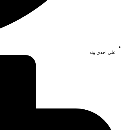
علی احدی وند