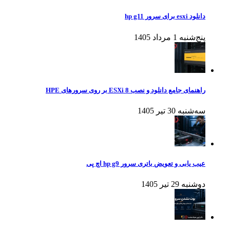
دانلود esxi برای سرور hp g11
پنج‌شنبه 1 مرداد 1405
راهنمای جامع دانلود و نصب ESXi 8 بر روی سرورهای HPE
سه‌شنبه 30 تیر 1405
عیب یابی و تعویض باتری سرور hp g9 اچ پی
دوشنبه 29 تیر 1405