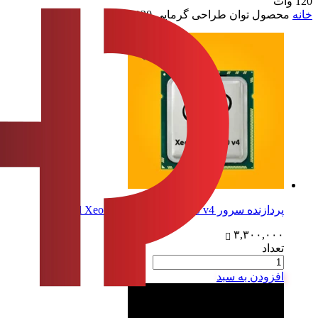
120 وات
خانه
محصول توان طراحی گرمایی
120 وات
پردازنده سرور Intel Xeon Processor E5- 2690 v4
۳,۳۰۰,۰۰۰
تعداد
افزودن به سبد