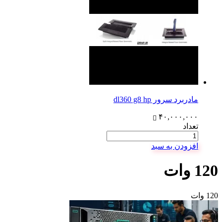
مادربرد سرور dl360 g8 hp
۴۰,۰۰۰,۰۰۰
تعداد
افزودن به سبد
120 وات
120 وات