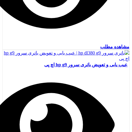
مشاهده مطلب
عیب یابی و تعویض باتری سرور hp g9 اچ پی