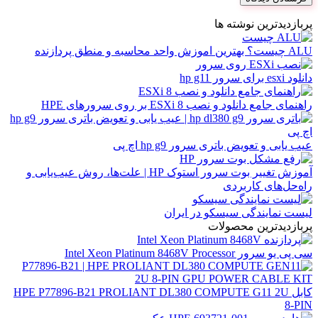
پربازدیدترین نوشته ها
ALU چیست؟ بهترین اموزش واحد محاسبه و منطق پردازنده
دانلود esxi برای سرور hp g11
راهنمای جامع دانلود و نصب ESXi 8 بر روی سرورهای HPE
عیب یابی و تعویض باتری سرور hp g9 اچ پی
آموزش تغییر بوت سرور استوک HP | علت‌ها، روش عیب‌یابی و
راه‌حل‌های کاربردی
لیست نمایندگی سیسکو در ایران
پربازدیدترین محصولات
سی پی یو سرور Intel Xeon Platinum 8468V Processor
کابل HPE P77896-B21 PROLIANT DL380 COMPUTE G11 2U
8-PIN