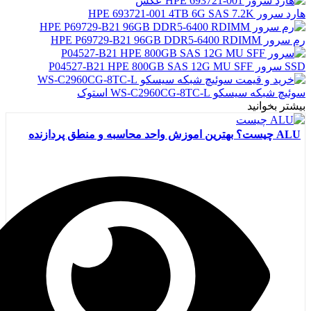
هارد سرور HPE 693721-001 4TB 6G SAS 7.2K
رم سرور HPE P69729-B21 96GB DDR5-6400 RDIMM
SSD سرور P04527-B21 HPE 800GB SAS 12G MU SFF
سوئیچ شبکه سیسکو WS-C2960CG-8TC-L استوک
بیشتر بخوانید
ALU چیست؟ بهترین اموزش واحد محاسبه و منطق پردازنده