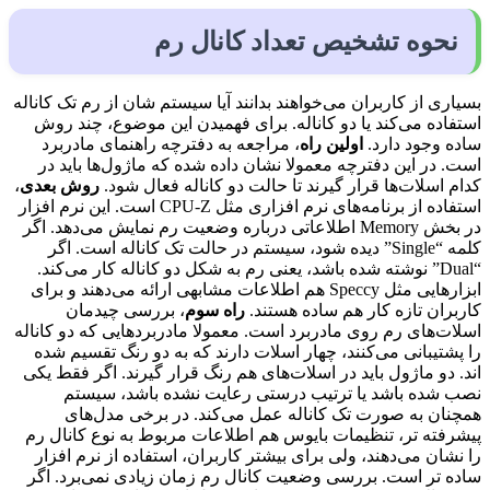
نحوه تشخیص تعداد کانال رم
بسیاری از کاربران می‌خواهند بدانند آیا سیستم شان از رم تک کاناله
استفاده می‌کند یا دو کاناله. برای فهمیدن این موضوع، چند روش
ساده وجود دارد.
اولین راه
، مراجعه به دفترچه راهنمای مادربرد
است. در این دفترچه معمولا نشان داده شده که ماژول‌ها باید در
کدام اسلات‌ها قرار گیرند تا حالت دو کاناله فعال شود.
روش بعدی
،
استفاده از برنامه‌های نرم افزاری مثل CPU-Z است. این نرم افزار
در بخش Memory اطلاعاتی درباره وضعیت رم نمایش می‌دهد. اگر
کلمه “Single” دیده شود، سیستم در حالت تک کاناله است. اگر
“Dual” نوشته شده باشد، یعنی رم به شکل دو کاناله کار می‌کند.
ابزارهایی مثل Speccy هم اطلاعات مشابهی ارائه می‌دهند و برای
کاربران تازه کار هم ساده هستند.
راه سوم
، بررسی چیدمان
اسلات‌های رم روی مادربرد است. معمولا مادربردهایی که دو کاناله
را پشتیبانی می‌کنند، چهار اسلات دارند که به دو رنگ تقسیم شده
اند. دو ماژول باید در اسلات‌های هم رنگ قرار گیرند. اگر فقط یکی
نصب شده باشد یا ترتیب درستی رعایت نشده باشد، سیستم
همچنان به صورت تک کاناله عمل می‌کند. در برخی مدل‌های
پیشرفته تر، تنظیمات بایوس هم اطلاعات مربوط به نوع کانال رم
را نشان می‌دهند، ولی برای بیشتر کاربران، استفاده از نرم افزار
ساده تر است. بررسی وضعیت کانال رم زمان زیادی نمی‌برد. اگر