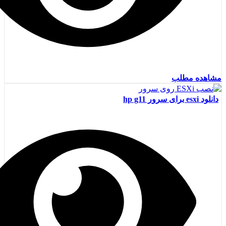
مشاهده مطلب
دانلود esxi برای سرور hp g11