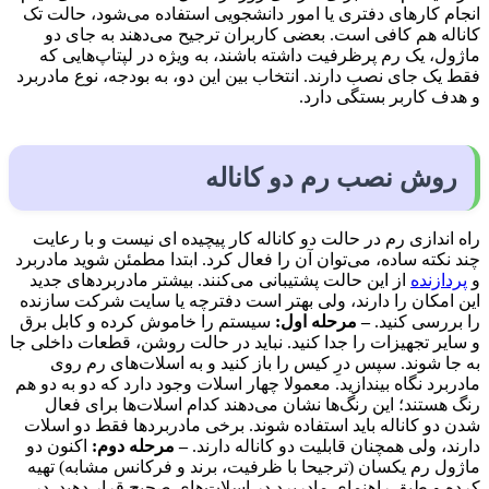
انجام کارهای دفتری یا امور دانشجویی استفاده می‌شود، حالت تک
کاناله هم کافی است. بعضی کاربران ترجیح می‌دهند به جای دو
ماژول، یک رم پرظرفیت داشته باشند، به ویژه در لپتاپ‌هایی که
فقط یک جای نصب دارند. انتخاب بین این دو، به بودجه، نوع مادربرد
و هدف کاربر بستگی دارد.
روش نصب رم دو کاناله
راه اندازی رم در حالت دو کاناله کار پیچیده ای نیست و با رعایت
چند نکته ساده، می‌توان آن را فعال کرد. ابتدا مطمئن شوید مادربرد
و
پردازنده
از این حالت پشتیبانی می‌کنند. بیشتر مادربردهای جدید
این امکان را دارند، ولی بهتر است دفترچه یا سایت شرکت سازنده
را بررسی کنید.
– مرحله اول:
سیستم را خاموش کرده و کابل برق
و سایر تجهیزات را جدا کنید. نباید در حالت روشن، قطعات داخلی جا
به جا شوند. سپس درِ کیس را باز کنید و به اسلات‌های رم روی
مادربرد نگاه بیندازید. معمولا چهار اسلات وجود دارد که دو به دو هم
رنگ هستند؛ این رنگ‌ها نشان می‌دهند کدام اسلات‌ها برای فعال
شدن دو کاناله باید استفاده شوند. برخی مادربردها فقط دو اسلات
دارند، ولی همچنان قابلیت دو کاناله دارند.
– مرحله دوم:
اکنون دو
ماژول رم یکسان (ترجیحا با ظرفیت، برند و فرکانس مشابه) تهیه
کرده و طبق راهنمای مادربرد در اسلات‌های صحیح قرار دهید. در