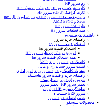
رم سرور HP
کارت شبکه سرور HP | خرید کارت شبکه HP
کارت گرافیک (GPU) سرور HP
خرید و قیمت CPU سرور HP | پردازنده اورجینال Intel
Xeon و AMD EPYC
هارد SSD سرور HP
همه قطعات سرور HP
راهنمای خرید سرور
راهنمای خرید سرور
استعلام قیمت سرور hp
استعلام قیمت سرور hp
آموزش ريد كردن هارد سرور HP
همه استعلام قیمت سرور hp
کانفیگ خرید سرور برای VoIP
قیمت سرور حسابداری و مالی
پیشنهاد کانفیگ و خرید سرور برای امور اداری
راهنمای خرید و قیمت سرور هاستینگ
سرور برای دوربین مدار بسته
تعمیر سرور HP | تعمیر سرور
نمایندگی سرور HP در ایران
سرور ERP چیست ؟
همه راهنمای خرید سرور
محصولات سیسکو