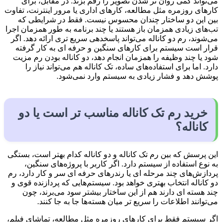
می‌تواند کمی روان تر شدن تصویر را رقم بزند. در مقابل، برای
کارهای روزمره مثل مطالعه، کارهای اداری یا مرور اینترنت، تفاوت
بین این دو ساختار چندان محسوس نیست. فقط در شرایطی که
تب‌های زیادی همزمان باز هستند یا چند برنامه به طور همزمان اجرا
می‌شوند، رم دو کاناله می‌تواند پاسخدهی سریع تری ارائه دهد. اگر
قرار است سیستم برای کارهای سنگین و حرفه ای به کار گرفته
شود یا چند وظیفه را همزمان انجام دهد، دو کاناله بودن رم مزیت
دارد. اما برای استفاده‌های ساده، تک کاناله هم می‌تواند نیاز را
پوشش دهد و فشار زیادی به سیستم وارد نمی‌شود.
خرید رم تک کاناله مناسب تر است یا دو
کاناله؟
این پرسش که بین رم تک کاناله و دو کاناله کدام بهتر است، بستگی
به نوع استفاده از سیستم دارد. اگر کاربر با پروژه‌های سنگین،
پردازش‌های چند مرحله ای یا رندرهای حرفه ای سر و کار دارد، رم
دو کاناله انتخاب بهتری خواهد بود. سیستم‌هایی که پردازنده قوی و
چند هسته ای دارند هم از این ساختار بیشتر سود می‌برند، چون
می‌توانند اطلاعات را سریع تر میان هسته‌ها جا به جا کنند.
اگر سیستم فقط برای کارهای روزمره مثل مطالعه، تماشای فیلم،