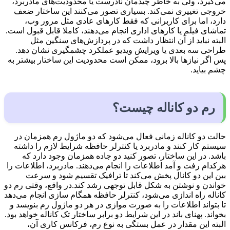
می‌گیرد، ولی به خاطر چیدمان نادرست یا محدودیت‌های مادربرد،
خروجی تغییری نمی‌کند. بسیاری تصور می‌کنند این ساختار ضعف
دارد، اما برای کاربرانی که فقط کارهای عادی مثل مرور وب،
تماشای فیلم یا کارهای اداری انجام می‌دهند، کاملا قابل قبول است.
البته نباید از آن انتظار داشت که در پردازش‌های سنگین مثل
طراحی سه بعدی یا ویرایش ویدیو عملکرد چشمگیری نشان دهد.
پس اگر نیازها بالا برود، ممکن است محدودیت این ساختار بیشتر به
چشم بیاید.
رم دو کاناله چیست؟
حالت دو کاناله زمانی فعال می‌شود که دو ماژول رم همزمان در
سیستم کار کنند و مادربرد یا کنترلر حافظه شرایط لازم را داشته
باشد. در این ساختار، تصور کنید دو جاده همزمان وجود دارد که
هرکدام رفت و آمد اطلاعات را انجام می‌دهند. مادربرد، اطلاعات را
بین این دو کانال پخش می‌کند تا ترافیک تقسیم شود و سرعت
خواندن و نوشتن به شکل قابل توجهی رشد کند.در واقع، وقتی رم دو
کاناله راه اندازی می‌شود، کنترلر حافظه همگام سازی انجام می‌دهد
تا بتواند اطلاعات را به صورت موازی در هر دو ماژول رم بنویسد و
بخواند. پهنای باند در این شرایط دو برابر ساختار تک کاناله خواهد بود.
البته این مقدار در عمل بستگی به نوع رم، فرکانس کاری آن،