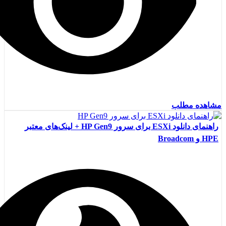
مشاهده مطلب
راهنمای دانلود ESXi برای سرور HP Gen9 + لینک‌های معتبر
HPE و Broadcom