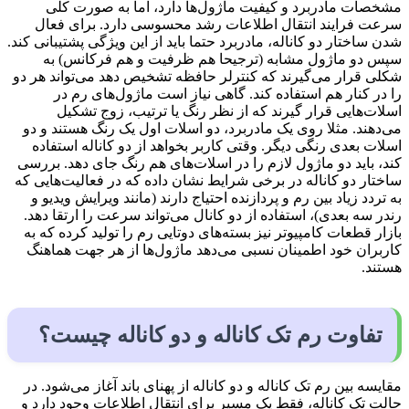
مشخصات مادربرد و کیفیت ماژول‌ها دارد، اما به صورت کلی
سرعت فرایند انتقال اطلاعات رشد محسوسی دارد. برای فعال
شدن ساختار دو کاناله، مادربرد حتما باید از این ویژگی پشتیبانی کند.
سپس دو ماژول مشابه (ترجیحا هم ظرفیت و هم فرکانس) به
شکلی قرار می‌گیرند که کنترلر حافظه تشخیص دهد می‌تواند هر دو
را در کنار هم استفاده کند. گاهی نیاز است ماژول‌های رم در
اسلات‌هایی قرار گیرند که از نظر رنگ یا ترتیب، زوج تشکیل
می‌دهند. مثلا روی یک مادربرد، دو اسلات اول یک رنگ هستند و دو
اسلات بعدی رنگی دیگر. وقتی کاربر بخواهد از دو کاناله استفاده
کند، باید دو ماژول لازم را در اسلات‌های هم رنگ جای دهد. بررسی
ساختار دو کاناله در برخی شرایط نشان داده که در فعالیت‌هایی که
به تردد زیاد بین رم و پردازنده احتیاج دارند (مانند ویرایش ویدیو و
رندر سه بعدی)، استفاده از دو کانال می‌تواند سرعت را ارتقا دهد.
بازار قطعات کامپیوتر نیز بسته‌های دوتایی رم را تولید کرده که به
کاربران خود اطمینان نسبی می‌دهد ماژول‌ها از هر جهت هماهنگ
هستند.
تفاوت رم تک کاناله و دو کاناله چیست؟
مقایسه بین رم تک کاناله و دو کاناله از پهنای باند آغاز می‌شود. در
حالت تک کاناله، فقط یک مسیر برای انتقال اطلاعات وجود دارد و