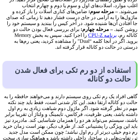
اغلب موارد، اسلات‌های اول و سوم یا دوم و چهارم انتخاب
می‌شوند.
– مرحله سوم:
ضامن‌های کناری اسلات را باز کرده و
ماژول‌ها را به آرامی در جای درست فشار دهید تا زمانی که صدای
جا افتادن آن‌ها شنیده شود. در آخر کیس را ببندید و سیستم خود را
روشن کنید.
– مرحله چهارم:
برای بررسی فعال بودن حالت دو
کاناله رم،
برنامه CPU-Z
را اجرا کنید. سپس به بخش Memory
بروید. اگر در آنجا کلمه “Dual” را مشاهده کردید، یعنی رم‌ها به
درستی در حالت دو کاناله قرار گرفته اند.
استفاده از دو رم تکی برای فعال شدن
حالت دو کاناله
گاهی افراد یک رم تکی روی سیستم دارند و می‌خواهند حافظه را به
حالت دو کاناله ارتقا دهند. این کار شدنی است، فقط باید چند نکته
مهم در نظر گرفته شود. اگر ماژول دوم شباهت زیادی به رم اول
داشته باشد، یعنی ظرفیت، فرکانس، تایمینگ و ولتاژ آن تقریبا برابر
باشند، سیستم می‌تواند هر دو را همزمان شناسایی کند. مادربرد نیز
باید این ویژگی را پشتیبانی کند. از طرف دیگر، بهتر است زمان خرید
رم دوم خیلی دیرتر از رم اول نباشد؛ چون ممکن است مدل جدید
تر، تفاوت‌هایی در ساختار داخلی داشته باشد و هماهنگ سازی سخت