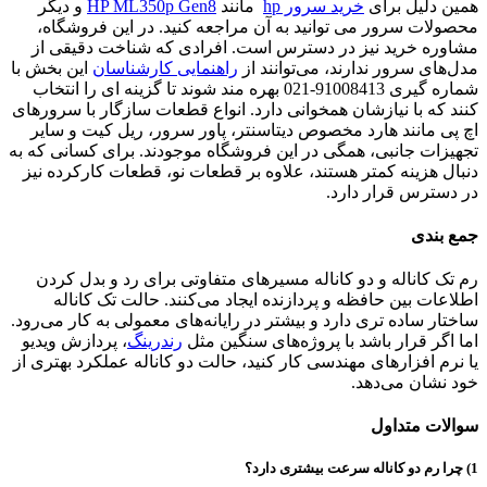
همین دلیل برای
خرید سرور hp
مانند
HP ML350p Gen8
و دیگر
محصولات سرور می توانید به آن مراجعه کنید. در این فروشگاه،
مشاوره خرید نیز در دسترس است. افرادی که شناخت دقیقی از
مدل‌های سرور ندارند، می‌توانند از
راهنمایی کارشناسان
این بخش با
شماره گیری 91008413-021 بهره مند شوند تا گزینه ای را انتخاب
کنند که با نیازشان همخوانی دارد. انواع قطعات سازگار با سرورهای
اچ پی مانند هارد مخصوص دیتاسنتر، پاور سرور، ریل کیت و سایر
تجهیزات جانبی، همگی در این فروشگاه موجودند. برای کسانی که به
دنبال هزینه کمتر هستند، علاوه بر قطعات نو، قطعات کارکرده نیز
در دسترس قرار دارد.
جمع بندی
رم‌ تک کاناله و دو کاناله مسیرهای متفاوتی برای رد و بدل کردن
اطلاعات بین حافظه و پردازنده ایجاد می‌کنند. حالت تک کاناله
ساختار ساده تری دارد و بیشتر در رایانه‌های معمولی به کار می‌رود.
اما اگر قرار باشد با پروژه‌های سنگین مثل
رندرینگ
، پردازش ویدیو
یا نرم افزارهای مهندسی کار کنید، حالت دو کاناله عملکرد بهتری از
خود نشان می‌دهد.
سوالات متداول
1) چرا رم دو کاناله سرعت بیشتری دارد؟