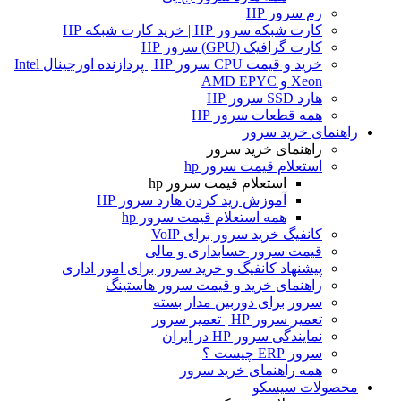
رم سرور HP
کارت شبکه سرور HP | خرید کارت شبکه HP
کارت گرافیک (GPU) سرور HP
خرید و قیمت CPU سرور HP | پردازنده اورجینال Intel
Xeon و AMD EPYC
هارد SSD سرور HP
همه قطعات سرور HP
راهنمای خرید سرور
راهنمای خرید سرور
استعلام قیمت سرور hp
استعلام قیمت سرور hp
آموزش ريد كردن هارد سرور HP
همه استعلام قیمت سرور hp
کانفیگ خرید سرور برای VoIP
قیمت سرور حسابداری و مالی
پیشنهاد کانفیگ و خرید سرور برای امور اداری
راهنمای خرید و قیمت سرور هاستینگ
سرور برای دوربین مدار بسته
تعمیر سرور HP | تعمیر سرور
نمایندگی سرور HP در ایران
سرور ERP چیست ؟
همه راهنمای خرید سرور
محصولات سیسکو