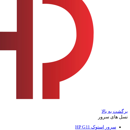
برگشت به بالا
نسل های سرور
سرور استوک HP G11