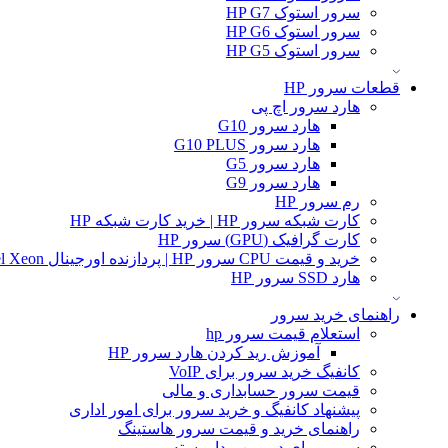
سرور استوک HP G7
سرور استوک HP G6
سرور استوک HP G5
قطعات سرور HP
هارد سرور اچ پی
هارد سرور G10
هارد سرور G10 PLUS
هارد سرور G5
هارد سرور G9
رم سرور HP
کارت شبکه سرور HP | خرید کارت شبکه HP
کارت گرافیک (GPU) سرور HP
خرید و قیمت CPU سرور HP | پردازنده اورجینال Intel Xeon و AMD EPYC
هارد SSD سرور HP
راهنمای خرید سرور
استعلام قیمت سرور hp
آموزش ريد كردن هارد سرور HP
کانفیگ خرید سرور برای VoIP
قیمت سرور حسابداری و مالی
پیشنهاد کانفیگ و خرید سرور برای امور اداری
راهنمای خرید و قیمت سرور هاستینگ
سرور برای دوربین مدار بسته