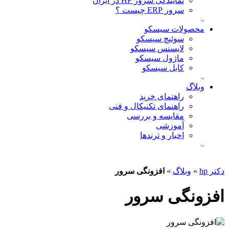
نمایندگی سرور HP در ایران
سرور ERP چیست ؟
محصولات سیسکو
سوئیچ سیسکو
لایسنس سیسکو
ماژول سیسکو
کابل سیسکو
وبلاگ
راهنمای خرید
راهنمای تکنیکال و فنی
مقایسه و بررسی
آموزشی
اخبار و ترندها
دکتر hp
»
وبلاگ
»
افزونگی سرور
افزونگی سرور