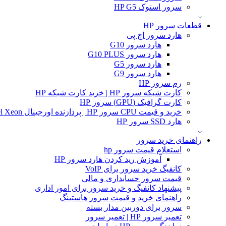
سرور استوک HP G5
قطعات سرور HP
هارد سرور اچ پی
هارد سرور G10
هارد سرور G10 PLUS
هارد سرور G5
هارد سرور G9
رم سرور HP
کارت شبکه سرور HP | خرید کارت شبکه HP
کارت گرافیک (GPU) سرور HP
خرید و قیمت CPU سرور HP | پردازنده اورجینال Intel Xeon و AMD EPYC
هارد SSD سرور HP
راهنمای خرید سرور
استعلام قیمت سرور hp
آموزش ريد كردن هارد سرور HP
کانفیگ خرید سرور برای VoIP
قیمت سرور حسابداری و مالی
پیشنهاد کانفیگ و خرید سرور برای امور اداری
راهنمای خرید و قیمت سرور هاستینگ
سرور برای دوربین مدار بسته
تعمیر سرور HP | تعمیر سرور