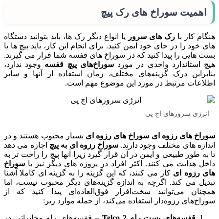
اهمیت سوراخ های رک پیچ
هنگام کار با
رک های سرور
یا انواع دیگر رک ها، باید بتوانید دستگاه
های خود را در جای خود ایمن کنید. برای انجام این کار، باید پیچ ها یا
بست هایی را پیدا کنید که در سوراخ های قفسه شما قرار می گیرند.
هیچ استاندارد واحدی در مورد
سوراخ‌های پیچ قفسه
وجود ندارد،
بنابراین درک گزینه‌های مختلف، زمان استفاده از آنها و سایر
اطلاعات مرتبط در مورد این موضوع مهم است.
انرژی سرورهای اچ پی
سوراخ های رزوه ای
سوراخ های رزوه ای
بسیار محبوب هستند و در
اندازه های مختلف وجود دارند.
سوراخ رزوه ای به پیچ
اجازه می دهد
تا به طور طبیعی و ایمن در آن قرار گیرد زیرا آنها پیچ را راحت تر به
داخل هدایت می کنند. اکثر افراد در پروژه های دیگر نیز با
سوراخ
های رزوه ای
کار می کنند، که این گزینه را به گزینه ای کاملا آشنا
تبدیل می کند. اگرچه به اندازه گزینه‌های دیگر محبوب نیست، اما
همچنان می‌توانید سخت‌افزار فوق‌العاده‌ای پیدا کنید که از
سوراخ‌های رزوه‌دار استفاده می‌کند، از جمله موارد زیر:
قفسه‌های پست رله 2 Telco
– قفسه‌های رله مخابراتی در