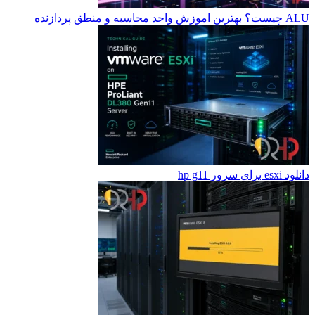
ALU چیست؟ بهترین اموزش واحد محاسبه و منطق پردازنده
دانلود esxi برای سرور hp g11