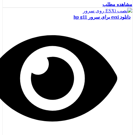
مشاهده مطلب
دانلود esxi برای سرور hp g11