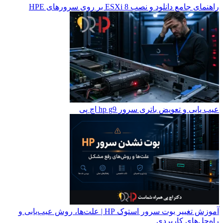
راهنمای جامع دانلود و نصب ESXi 8 بر روی سرورهای HPE
عیب یابی و تعویض باتری سرور hp g9 اچ پی
آموزش تغییر بوت سرور استوک HP | علت‌ها، روش عیب‌یابی و
راه‌حل‌های کاربردی