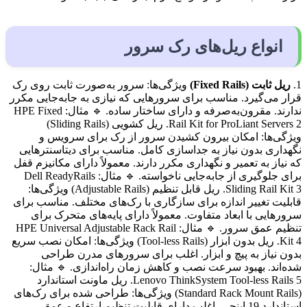
انواع ریل‌های رک سرور
1.
ریل ثابت (Fixed Rails)
ویژگی‌ها: سرور به‌صورت ثابت روی رک
قرار می‌گیرد. مناسب برای سرورهایی که نیازی به جابه‌جایی مکرر
ندارند. مقرون‌به‌صرفه و دارای ساختار ساده. 🔹 مثال: HPE Fixed
Rail Kit for ProLiant Servers 2. ریل کشویی (Sliding Rails)
ویژگی‌ها: امکان بیرون کشیدن سرور از رک برای سرویس و
نگهداری بدون نیاز به جداسازی کامل. مناسب برای دیتاسنترهایی
که نیاز به تعمیر و نگهداری مکرر دارند. معمولاً دارای مکانیزم قفل
برای جلوگیری از جابه‌جایی ناخواسته. 🔹 مثال: Dell ReadyRails
Sliding Rail Kit 3. ریل قابل تنظیم (Adjustable Rails) ویژگی‌ها:
قابلیت تغییر اندازه برای سازگاری با رک‌های مختلف. مناسب برای
سرورهایی با ابعاد متفاوت. معمولاً دارای پایه‌های متحرک برای
تنظیم عمق سرور. 🔹 مثال: HPE Universal Adjustable Rack Rail
Kit 4. ریل بدون ابزار (Tool-less Rails) ویژگی‌ها: امکان نصب سریع
بدون نیاز به پیچ و ابزار. اغلب برای سرورهای مدرن طراحی
شده‌اند. بهبود سرعت نصب و کاهش زمان راه‌اندازی. 🔹 مثال:
Lenovo ThinkSystem Tool-less Rails 5. ریل ماونت استاندارد
(Standard Rack Mount Rails) ویژگی‌ها: طراحی شده برای رک‌های
استاندارد 19 اینچی. اغلب دارای قابلیت تنظیم ارتفاع و عمق.