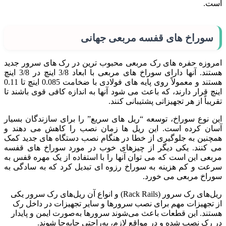
است.
سوراخ های قفسه مربعی جهانی
امروزه حفره های رک مربعی محبوب ترین در رک های سرور جدید
هستند. آنها دارای سوراخ های مربعی با ابعاد 3/8 اینچ در 3/8 اینچ
هستند و معمولاً روی پایه های فولادی با ضخامت 0.085 اینچ تا 0.11
اینچ قرار دارند، که باعث می شود آنها به اندازه کافی قوی باشند تا
تقریباً از هر تجهیزاتی پشتیبانی کنند.
این نوع سوراخ، توسعه “ریل های سریع” را برای سازندگان بسیار
آسان کرده است. این ریل ها زمان نصب را کاهش می دهند و
همچنین به جلوگیری از خطا در هنگام نصب دستگاه های جدید کمک
می کنند. یکی دیگر از چیزهای خوب در مورد سوراخ های قفسه
مربعی این است که می توان آنها را با استفاده از یک مهره قفس به
سرعت و کم هزینه به سوراخ رزوه ای تبدیل کرد که به سادگی به
سوراخ مربعی می خورد.
ریل‌های رک سرور (Rack Rails) و انواع آن ریل‌های رک سرور یکی
از تجهیزات مهم برای نصب سرورها و سایر تجهیزات در داخل رک
هستند. این قطعات باعث می‌شوند سرورها به‌صورت ایمن و پایدار
در رک نصب شده و در مواقع لازم، به‌راحتی جابه‌جا شوند.