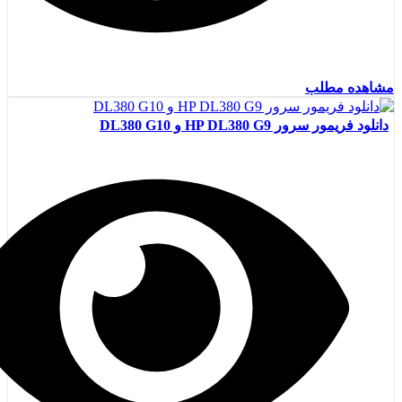
مشاهده مطلب
دانلود فریمور سرور HP DL380 G9 و DL380 G10