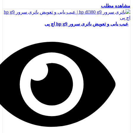
مشاهده مطلب
عیب یابی و تعویض باتری سرور hp g9 اچ پی