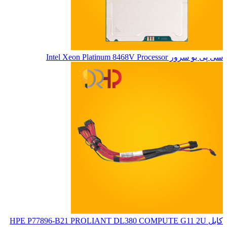
سی پی یو سرور Intel Xeon Platinum 8468V Processor
کابل HPE P77896-B21 PROLIANT DL380 COMPUTE G11 2U