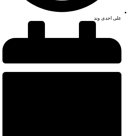
علی احدی وند