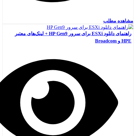
مشاهده مطلب
راهنمای دانلود ESXi برای سرور HP Gen9 + لینک‌های معتبر
HPE و Broadcom