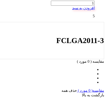
افزودن به سبد
5
FCLGA2011-3
مقایسه (
0
مورد )
مقایسه(
0
مورد )
حذف همه
بازگشت به بالا