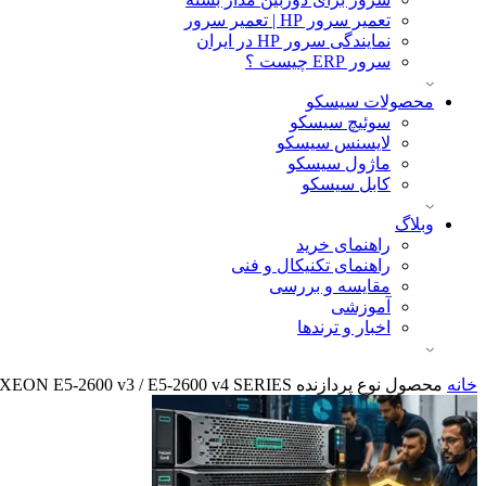
تعمیر سرور HP | تعمیر سرور
نمایندگی سرور HP در ایران
سرور ERP چیست ؟
محصولات سیسکو
سوئیچ سیسکو
لایسنس سیسکو
ماژول سیسکو
کابل سیسکو
وبلاگ
راهنمای خرید
راهنمای تکنیکال و فنی
مقایسه و بررسی
آموزشی
اخبار و ترندها
خانه
محصول نوع پردازنده
XEON E5-2600 v3 / E5-2600 v4 SERIES