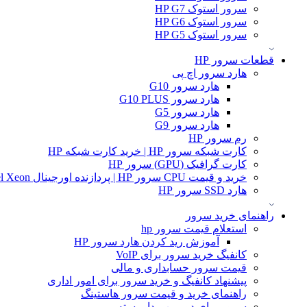
سرور استوک HP G7
سرور استوک HP G6
سرور استوک HP G5
قطعات سرور HP
هارد سرور اچ پی
هارد سرور G10
هارد سرور G10 PLUS
هارد سرور G5
هارد سرور G9
رم سرور HP
کارت شبکه سرور HP | خرید کارت شبکه HP
کارت گرافیک (GPU) سرور HP
خرید و قیمت CPU سرور HP | پردازنده اورجینال Intel Xeon و AMD EPYC
هارد SSD سرور HP
راهنمای خرید سرور
استعلام قیمت سرور hp
آموزش ريد كردن هارد سرور HP
کانفیگ خرید سرور برای VoIP
قیمت سرور حسابداری و مالی
پیشنهاد کانفیگ و خرید سرور برای امور اداری
راهنمای خرید و قیمت سرور هاستینگ
سرور برای دوربین مدار بسته