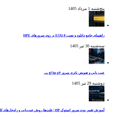
پنج‌شنبه 1 مرداد 1405
راهنمای جامع دانلود و نصب ESXi 8 بر روی سرورهای HPE
سه‌شنبه 30 تیر 1405
عیب یابی و تعویض باتری سرور hp g9 اچ پی
دوشنبه 29 تیر 1405
آموزش تغییر بوت سرور استوک HP | علت‌ها، روش عیب‌یابی و راه‌حل‌های کاربردی