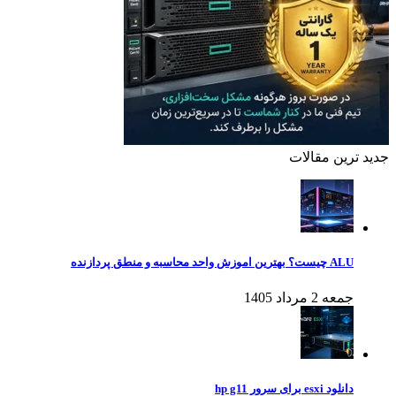
جدید ترین مقالات
ALU چیست؟ بهترین اموزش واحد محاسبه و منطق پردازنده
جمعه 2 مرداد 1405
دانلود esxi برای سرور hp g11