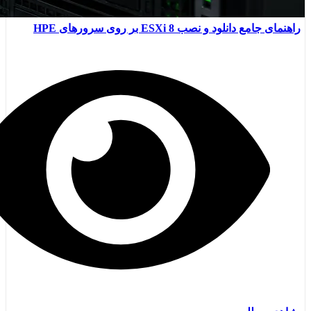
راهنمای جامع دانلود و نصب ESXi 8 بر روی سرورهای HPE