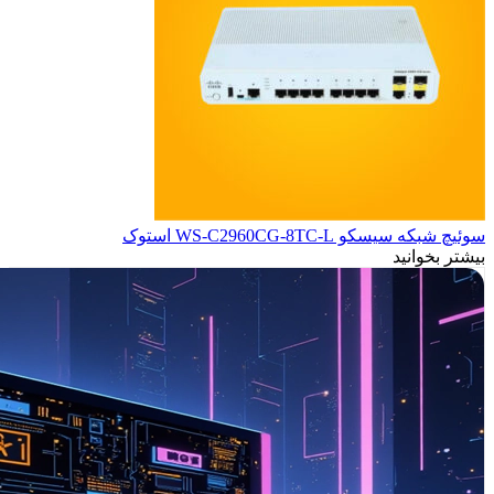
سوئیچ شبکه سیسکو WS-C2960CG-8TC-L استوک
بیشتر بخوانید