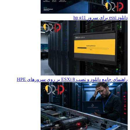
دانلود esxi برای سرور hp g11
راهنمای جامع دانلود و نصب ESXi 8 بر روی سرورهای HPE