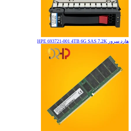
هارد سرور HPE 693721-001 4TB 6G SAS 7.2K