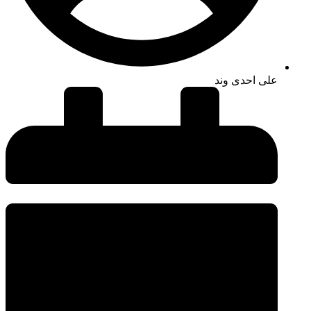
علی احدی وند