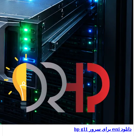
دانلود esxi برای سرور hp g11