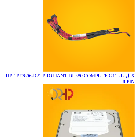
کابل HPE P77896-B21 PROLIANT DL380 COMPUTE G11 2U
8-PIN