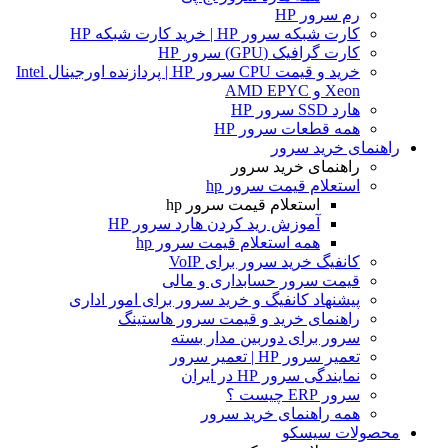
رم سرور HP
کارت شبکه سرور HP | خرید کارت شبکه HP
کارت گرافیک (GPU) سرور HP
خرید و قیمت CPU سرور HP | پردازنده اورجینال Intel
Xeon و AMD EPYC
هارد SSD سرور HP
همه قطعات سرور HP
راهنمای خرید سرور
راهنمای خرید سرور
استعلام قیمت سرور hp
استعلام قیمت سرور hp
آموزش ريد كردن هارد سرور HP
همه استعلام قیمت سرور hp
کانفیگ خرید سرور برای VoIP
قیمت سرور حسابداری و مالی
پیشنهاد کانفیگ و خرید سرور برای امور اداری
راهنمای خرید و قیمت سرور هاستینگ
سرور برای دوربین مدار بسته
تعمیر سرور HP | تعمیر سرور
نمایندگی سرور HP در ایران
سرور ERP چیست ؟
همه راهنمای خرید سرور
محصولات سیسکو