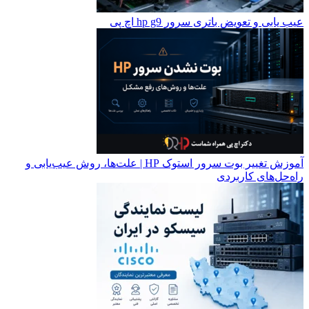
عیب یابی و تعویض باتری سرور hp g9 اچ پی
آموزش تغییر بوت سرور استوک HP | علت‌ها، روش عیب‌یابی و
راه‌حل‌های کاربردی