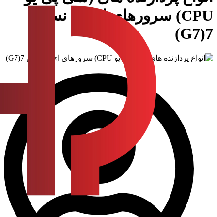
CPU) سرورهای اچ پی نسل
7(G7)