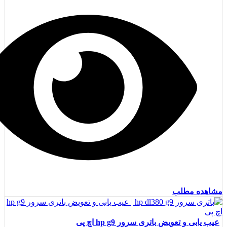
مشاهده مطلب
عیب یابی و تعویض باتری سرور hp g9 اچ پی