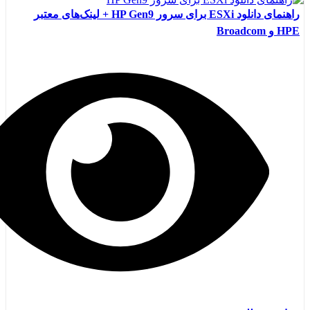
راهنمای دانلود ESXi برای سرور HP Gen9 + لینک‌های معتبر
HPE و Broadcom