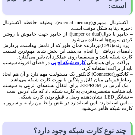
است:
– اکسترنال مموری(external memory): وظیفه حافظه اکسترنال
ذخیره دیتا به شکل موقت است.
– جامپر یا دوال(jumper or dual): از جامپر جهت خاموش یا روشن
کردن سوییچ‌ها استفاده می‌شود.
– پردازنده(CPU):پردازنده همان طور که از نامش پیداست، پردازش
داده‌های دریافتی را انجام می‌دهد. این بخش شاید مهم‌ترین قسمت
کارت شبکه باشد و مستقیما روی عملکرد آن تاثیر می‌گذارد.
– براکت: برای هماهنگی
کارت شبکه اچ پی
در فضای افزونه سیستم
باید از براکت استفاده کرد.
– کانکتور(Connector):کانکتور یک مسئولیت مهم دارد و آن هم ایجاد
ارتباط فیزیکی میان کابل و پلاگین با بورت کارت شبکه می‌باشد.
– مک آدرس در EEPROM: برای انتقال بسته‌های اترنتی به سیستم
باید شناسه منحصربه‌فردی به کارت شبکه داد که مک آدرس است.
– نشانگر LED: نشان‌دهنده وصل یا قطع بودن کارت شبکه.
– باس استاندارد: باس استاندارد در نقش رابط بین رایانه و سرور با
کارت شبکه ظاهر می‌شود.
چند نوع کارت شبکه وجود دارد؟