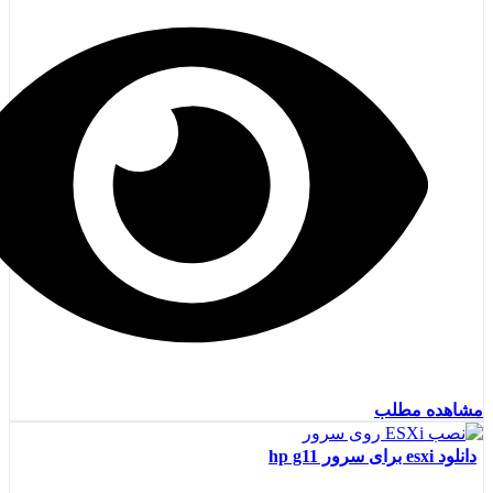
مشاهده مطلب
دانلود esxi برای سرور hp g11