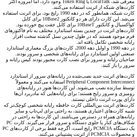
معرفی شد، LocalTalk یا Token Ring وجود دارد، اما امروزه اکثر
کارت‌های شبکه از اترنت استفاده می‌کنند.
کارت شبکه، همانطور که در دهه 1990 رایج بود، برای اترنت استفاده
می‌شد. این کارت دارای هر دو کانکتور 10Base2 برای کابل
کواکسیال و کانکتور 10BaseT برای کابل جفت پیچ خورده بود.
کارت‌های اترنت در چندین بسته استاندارد مختلف به نام فاکتورهای
فرم موجود هستند که در طول چندین نسل گذشته سخت افزار
رایانه شخصی تکامل یافته اند.
در دهه 1990 و اوایل دهه 2000، کارت‌های بزرگ معماری استاندارد
صنعتی اولین استاندارد برای رایانه‌های شخصی و سرور بودند.
صاحبان رایانه و سرور برای نصب کارت مجبور بودند کیس رایانه و
سرور را باز کنند.
کارت‌های اترنت جدید نصب‌شده در رایانه‌های سرور از استاندارد
Peripheral Component Interconnect استفاده می‌کنند و معمولاً
توسط سازنده نصب می‌شوند. این کارت‌ها هنوز در رایانه‌های
رومیزی و سرور رایج هستند؛ برای رایانه‌هایی که مادربرد آن‌ها
دارای پورت اترنت داخلی نیستند.
کارت‌های اترنت بین‌المللی کارت حافظه رایانه شخصی کوچک‌تر که
شبیه کارت‌های اعتباری هستند، به راحتی برای لپ‌تاپ و سایر
رایانه‌های همراه در دسترس می‌باشند. این کارت‌ها به راحتی در
شکاف‌های کنار یا جلوی دستگاه و سرور قرار می‌گیرند. کارت PC
یک دستگاه PCMCIA رایج است، اگرچه فقط برخی از کارت‌های PC
و محصولات PCMCIA از اترنت پشتیبانی می‌کنند.