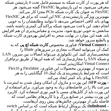
که هر پورت از کارت شبکه به سیستم‌عامل تحت 4 پارتیشن شبکه
معرفی می‌شود. به این پارتیشن‌ها FlexNIC گفته می‌شود. هر
FlexNIC به عنوان یک کارت شبکه PCIe مجزا کار می‌کند.
مهم‌ترین ویژگی پارتیشن‌بندی NIC این است که برای هر FlexNIC
پهنای باند کافی اختصاص می‌دهد تا بتوانند وظایفشان را به خوبی
انجام دهند. این باعث می‌شود شبکه پراکندگی کمتری داشته باشد،
منابعش به خوبی توزیع شود، مدیریت و مقیاس‌پذیری آن هم افزایش
یابد. همه این موارد در نهایت منجر به افزایش بهره‌وری کارت شبکه
و بالطبع سرور خواهد شد.
– Virtual Connect:
فناوری مخصوص
کارت شبکه اچ پی
که به
کمک آن می‌توانید اتصالات مجازی در سرورهای Blade را
شخصی‌سازی کنید. این تکنولوژی می‌تواند اتصالات بین سرور، LAN
و شبکه SAN را مجازی‌سازی کند که همه این‌ها از طریق نرم‌افزار
Virtual Connect امکان‌پذیر است.
دو نمونه از مهم‌ترین محصولات این فناوری، Flexfabric و Flex10
است که شرایط پارتیشن‌بندی یک لینک 10 گیگابایتی را به هر
FlexNIC با پهنای باند کمتر ایجاد می‌کند.
– پورت SFP:
این پورت و ماژول آن امکان وصل شدن به اینترنت با
سرعت بالا را در فاصله‌های زیاد به وجود می‌آورد. برای استفاده از
این پورت باید از کابل‌های مسی یا فیبر نوری استفاده کرد. کاربرد
این پورت بیشتر در صنایع بزرگ و یا کاربرهای نظامی است که
فاصله یکی از مهم‌ترین چالش‌های پیش روی آن‌هاست.
– Infiniband:
یک پروتکل ارتباط شبکه است که بر اساس switch
fabric بنا شده. نحوه کار آن بدین صورت است که به هر لینک یک