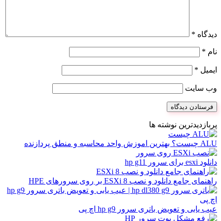
دیدگاه
*
نام
*
ایمیل
*
وب‌ سایت
پربازدیدترین نوشته ها
ALU چیست؟ بهترین اموزش واحد محاسبه و منطق پردازنده
دانلود esxi برای سرور hp g11
راهنمای جامع دانلود و نصب ESXi 8 بر روی سرورهای HPE
عیب یابی و تعویض باتری سرور hp g9 اچ پی