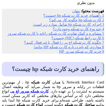
بدون نظری
فهرست محتوا:
پنهان
1
راهنمای خرید کارت شبکه hp چیست؟
2
کارت شبکه hp چگونه کار می‌کند؟
3
اجزای کارت شبکه hp شامل موارد زیر است:
4
چند نوع کارت شبکه وجود دارد؟
5
مشاوره و کمک تفاوت کارت شبکه رایانه با کارت شبکه سرور
6
کارت رابط شبکه (NIC) چیست؟
7
چگونه کارت شبکه اچ پی را فعال یا غیرفعال کنیم؟
8
مواردی که باید درباره کارت شبکه HP بدانید!
9
خرید کارت شبکه سرور HP
راهنمای خرید کارت شبکه hp چیست؟
Network Interface Card یا همان
کارت شبکه
hp ، از مهم‌ترین
قطعات در رایانه و سرور hp به شمار می‌آید که وظیفه اتصال
سیستم به اینترنت را بر عهده دارد.
کارت شبکه سرور اچ پی
انواع
مختلفی دارد که بر اساس نیازهای مختلفی که کاربر ممکن است
داشته باشد، طراحی شده‌اند.برای خرید کارت شبکه hp ابتدا باید
بدانیم
ساختار کارت شبکه
چگونه است،
انواع کارت شبکه
چیست و