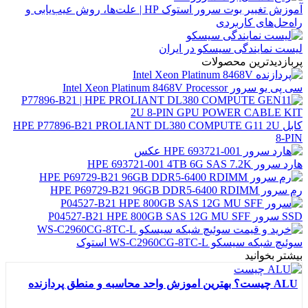
آموزش تغییر بوت سرور استوک HP | علت‌ها، روش عیب‌یابی و
راه‌حل‌های کاربردی
لیست نمایندگی سیسکو در ایران
پربازدیدترین محصولات
سی پی یو سرور Intel Xeon Platinum 8468V Processor
کابل HPE P77896-B21 PROLIANT DL380 COMPUTE G11 2U
8-PIN
هارد سرور HPE 693721-001 4TB 6G SAS 7.2K
رم سرور HPE P69729-B21 96GB DDR5-6400 RDIMM
SSD سرور P04527-B21 HPE 800GB SAS 12G MU SFF
سوئیچ شبکه سیسکو WS-C2960CG-8TC-L استوک
بیشتر بخوانید
ALU چیست؟ بهترین اموزش واحد محاسبه و منطق پردازنده