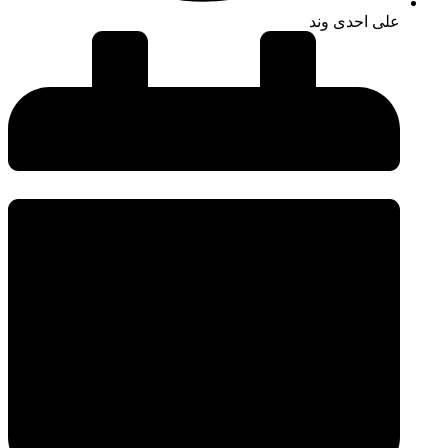
علی احدی وند