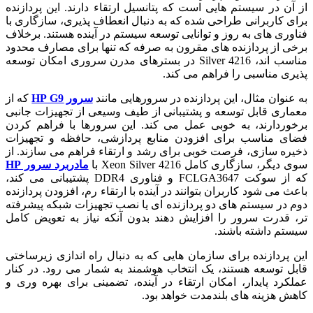
از آن در سیستم‌ هایی است که پتانسیل ارتقاء دارند. این پردازنده
برای کاربرانی طراحی شده که به دنبال انعطاف پذیری، سازگاری با
فناوری‌ های به روز و توانایی توسعه سیستم در آینده هستند. برخلاف
برخی از پردازنده‌ های مقرون به صرفه که تنها برای مصارف محدود
مناسب‌ اند، Silver 4216 در بسترهای مدرن سروری امکان توسعه‌
پذیری مناسبی را فراهم می‌ کند.
به عنوان مثال، این پردازنده در سرورهایی مانند
سرور HP G9
که از
معماری قابل توسعه و پشتیبانی از طیف وسیعی از تجهیزات جانبی
برخوردارند، به خوبی عمل می‌ کند. این سرورها با فراهم کردن
فضای مناسب برای افزودن منابع پردازشی، حافظه و تجهیزات
ذخیره‌ سازی، فرصت خوبی برای رشد و ارتقاء فراهم می‌ سازند. از
سوی دیگر، سازگاری کامل Xeon Silver 4216 با
مادربرد سرور HP
که از سوکت FCLGA3647 و فناوری DDR4 پشتیبانی می‌ کند،
باعث می‌ شود کاربران بتوانند در آینده با ارتقاء رم، افزودن پردازنده
دوم در سیستم‌ های دو پردازنده‌ ای یا نصب تجهیزات شبکه پیشرفته‌
تر، قدرت سرور را افزایش دهند بدون آنکه نیاز به تعویض کامل
سیستم داشته باشند.
این پردازنده برای سازمان‌ هایی که به دنبال راه اندازی زیرساختی
قابل توسعه هستند، یک انتخاب هوشمند به شمار می‌ رود. در کنار
عملکرد پایدار، امکان ارتقاء در آینده، تضمینی برای بهره‌ وری و
کاهش هزینه‌ های بلندمدت خواهد بود.