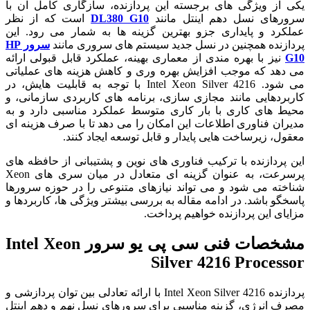
یکی از ویژگی های برجسته این پردازنده، سازگاری کامل آن با
سرورهای نسل دهم اینتل مانند
DL380 G10
است که از نظر
عملکرد و پایداری جزو بهترین گزینه ها به شمار می رود. این
پردازنده همچنین در نسل جدید سیستم های سروری مانند
سرور HP
G10
نیز با بهره مندی از معماری بهینه، عملکرد قابل قبولی ارائه
می دهد که موجب افزایش بهره وری و کاهش هزینه های عملیاتی
می شود. Intel Xeon Silver 4216 با توجه به قابلیت هایش، در
کاربردهایی مانند مجازی سازی، برنامه های کاربردی سازمانی، و
محیط های کاری با بار کاری متوسط عملکرد مناسبی دارد و به
مدیران فناوری اطلاعات این امکان را می دهد تا با صرف هزینه ای
معقول، زیرساخت هایی پایدار و قابل توسعه ایجاد کنند.
این پردازنده با ترکیب فناوری های نوین و پشتیبانی از حافظه های
پرسرعت، به عنوان گزینه ای متعادل در میان سری های Xeon
شناخته می شود و می تواند نیازهای متنوعی را در حوزه سرورها
پاسخگو باشد. در ادامه مقاله به بررسی بیشتر ویژگی ها، کاربردها و
مزایای این پردازنده خواهیم پرداخت.
مشخصات فنی سی پی یو سرور Intel Xeon
Silver 4216 Processor
پردازنده Intel Xeon Silver 4216 با ارائه تعادلی بین توان پردازشی و
مصرف انرژی، گزینه مناسبی برای سرورهای نسل نهم و دهم اینتل