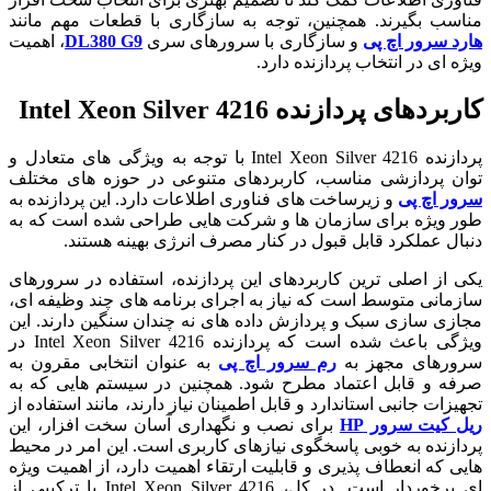
مناسب بگیرند. همچنین، توجه به سازگاری با قطعات مهم مانند
هارد سرور اچ پی
و سازگاری با سرورهای سری
DL380 G9
، اهمیت
ویژه ای در انتخاب پردازنده دارد.
کاربردهای پردازنده Intel Xeon Silver 4216
پردازنده Intel Xeon Silver 4216 با توجه به ویژگی های متعادل و
توان پردازشی مناسب، کاربردهای متنوعی در حوزه های مختلف
سرور اچ پی
و زیرساخت های فناوری اطلاعات دارد. این پردازنده به
طور ویژه برای سازمان ها و شرکت هایی طراحی شده است که به
دنبال عملکرد قابل قبول در کنار مصرف انرژی بهینه هستند.
یکی از اصلی ترین کاربردهای این پردازنده، استفاده در سرورهای
سازمانی متوسط است که نیاز به اجرای برنامه های چند وظیفه ای،
مجازی سازی سبک و پردازش داده های نه چندان سنگین دارند. این
ویژگی باعث شده است که پردازنده Intel Xeon Silver 4216 در
سرورهای مجهز به
رم سرور اچ پی
به عنوان انتخابی مقرون به
صرفه و قابل اعتماد مطرح شود. همچنین در سیستم هایی که به
تجهیزات جانبی استاندارد و قابل اطمینان نیاز دارند، مانند استفاده از
ریل کیت سرور HP
برای نصب و نگهداری آسان سخت افزار، این
پردازنده به خوبی پاسخگوی نیازهای کاربری است. این امر در محیط
هایی که انعطاف پذیری و قابلیت ارتقاء اهمیت دارد، از اهمیت ویژه
ای برخوردار است. در کل، Intel Xeon Silver 4216 با ترکیبی از