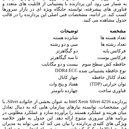
به شمار می رود. این پردازنده با پشتیبانی از قابلیت های متعدد و
فناوری های پیشرفته، توانسته جایگاه ویژه ای در بازار سرورها
کسب کند. در ادامه، مشخصات فنی اصلی این پردازنده را در قالب
جدول مشاهده می کنید.
مشخصه
توضیحات
تعداد هسته ها
شانزده هسته
تعداد رشته ها
سی و دو رشته
فرکانس پایه
دو گیگاهرتز
فرکانس بوست
تا سه گیگاهرتز
حافظه کش سطح سوم
بیست و دو مگابایت
DDR4 ECC
نوع حافظه پشتیبانی شده
تعداد کانال حافظه
چهار کانال
توان حرارتی (TDP)
هفتاد و پنج وات
فناوری ساخت
چهارده نانومتر
پردازنده Intel Xeon Silver 4216 به عنوان بخشی از خانواده Silver، با
این مشخصات، توانسته نیازهای سازمان هایی که به دنبال تعادل
میان هزینه و عملکرد هستند را برآورده سازد و عملکرد مطلوبی در
برنامه های سروری متنوع ارائه دهد. این جدول به طور خلاصه
ویژگی های کلیدی پردازنده را بیان می کند که می تواند به مدیران
فناوری اطلاعات کمک کند تا تصمیم بهتری برای انتخاب سخت افزار