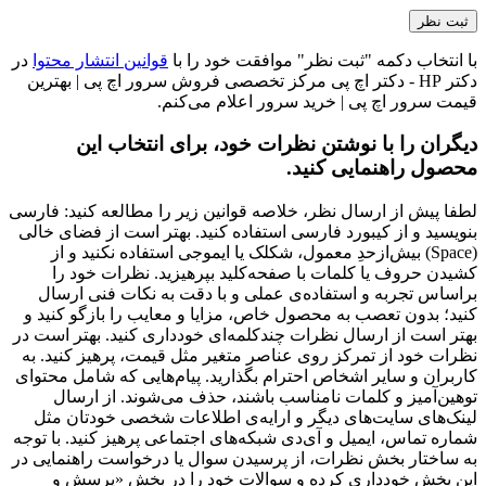
با انتخاب دکمه "ثبت نظر" موافقت خود را با
قوانین انتشار محتوا
در
دکتر HP - دکتر اچ پی مرکز تخصصی فروش سرور اچ پی | بهترین
قیمت سرور اچ پی | خرید سرور اعلام می‌کنم.
دیگران را با نوشتن نظرات خود، برای انتخاب این
محصول راهنمایی کنید.
لطفا پیش از ارسال نظر، خلاصه قوانین زیر را مطالعه کنید: فارسی
بنویسید و از کیبورد فارسی استفاده کنید. بهتر است از فضای خالی
(Space) بیش‌از‌حدِ معمول، شکلک یا ایموجی استفاده نکنید و از
کشیدن حروف یا کلمات با صفحه‌کلید بپرهیزید. نظرات خود را
براساس تجربه و استفاده‌ی عملی و با دقت به نکات فنی ارسال
کنید؛ بدون تعصب به محصول خاص، مزایا و معایب را بازگو کنید و
بهتر است از ارسال نظرات چندکلمه‌‌ای خودداری کنید. بهتر است در
نظرات خود از تمرکز روی عناصر متغیر مثل قیمت، پرهیز کنید. به
کاربران و سایر اشخاص احترام بگذارید. پیام‌هایی که شامل محتوای
توهین‌آمیز و کلمات نامناسب باشند، حذف می‌شوند. از ارسال
لینک‌های سایت‌های دیگر و ارایه‌ی اطلاعات شخصی خودتان مثل
شماره تماس، ایمیل و آی‌دی شبکه‌های اجتماعی پرهیز کنید. با توجه
به ساختار بخش نظرات، از پرسیدن سوال یا درخواست راهنمایی در
این بخش خودداری کرده و سوالات خود را در بخش «پرسش و