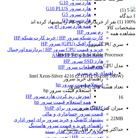
هارد سرور G10
هارد سرور G10 PLUS
(1)
5
هارد سرور G5
1 دیدگاه
هارد سرور G9
100% (1) نفر از خریداران، این کالا را پیشنهاد کرده اند
همه هارد سرور اچ پی
مشخصات کالا
رم سرور HP
مشاهده همه
کارت شبکه سرور HP | خرید کارت شبکه HP
کارت گرافیک (GPU) سرور HP
سری CPU سرور
خرید و قیمت CPU سرور HP | پردازنده اورجینال
Intel® Xeon® Scalable Processor
Intel Xeon و AMD EPYC
هارد SSD سرور HP
مدل CPU سرور
همه قطعات سرور HP
راهنمای خرید سرور
Intel Xeon-Silver 4216 (2.1GHz 16-core 100W)
راهنمای خرید سرور
استعلام قیمت سرور hp
تعداد هسته های CPU سرور
استعلام قیمت سرور hp
آموزش ريد كردن هارد سرور HP
16
همه استعلام قیمت سرور hp
میزان کش CPU سرور
کانفیگ خرید سرور برای VoIP
قیمت سرور حسابداری و مالی
22MB
پیشنهاد کانفیگ و خرید سرور برای امور اداری
راهنمای خرید و قیمت سرور هاستینگ
حداکثر میزان رم قابل پشتیبانی
سرور برای دوربین مدار بسته
تعمیر سرور HP | تعمیر سرور