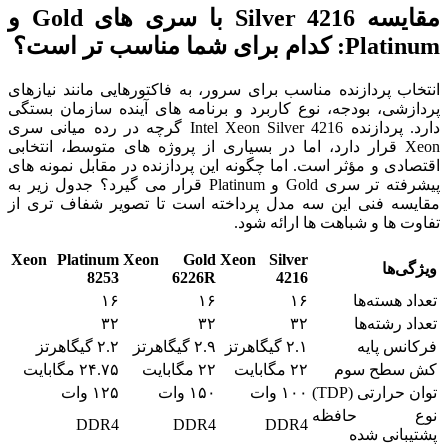
مقایسه Silver 4216 با سری‌ های Gold و
Platinum: کدام برای شما مناسب‌ تر است؟
انتخاب پردازنده مناسب برای سرور، به فاکتورهایی مانند نیازهای
پردازشی، بودجه، نوع کاربرد و برنامه های آینده سازمان بستگی
دارد. پردازنده Intel Xeon Silver 4216 گرچه در رده میانی سری
Xeon قرار دارد، اما در بسیاری از پروژه های متوسط، انتخابی
اقتصادی و مؤثر است. اما چگونه این پردازنده در مقابل نمونه های
پیشرفته تر سری Gold و Platinum قرار می گیرد؟ جدول زیر به
مقایسه فنی این سه مدل پرداخته است تا تصویر شفاف تری از
تفاوت ها و شباهت ها ارائه شود.
Xeon Platinum
Xeon Gold
Xeon Silver
ویژگی‌ها
8253
6226R
4216
تعداد هسته‌ها
۱۶
۱۶
۱۶
تعداد رشته‌ها
۳۲
۳۲
۳۲
فرکانس پایه
۲.۱ گیگاهرتز
۲.۹ گیگاهرتز
۲.۲ گیگاهرتز
کش سطح سوم
۲۲ مگابایت
۲۲ مگابایت
۲۴.۷۵ مگابایت
توان حرارتی (TDP)
۱۰۰ وات
۱۵۰ وات
۱۲۵ وات
نوع حافظه
DDR4
DDR4
DDR4
پشتیبانی شده