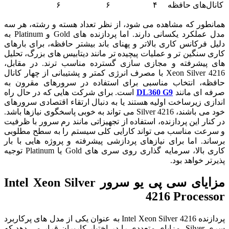
کانال‌های حافظه
۴
۶
۶
همانطور که مشاهده می شود، از نظر تعداد هسته و رشته، هر سه
مدل عملکرد یکسانی دارند. اما پردازنده های Gold و Platinum به
دلیل فرکانس کاری بالاتر و پهنای باند بیشتر حافظه، برای بارهای
کاری سنگین تر و عملیات پیچیده تر مانند دیتابیس‌ های بزرگ، تحلیل‌
های پیشرفته و مجازی سازی گسترده مناسب‌ ترند. در مقابل،
Xeon Silver 4216 با مصرف انرژی کمتر و پشتیبانی از چهار کانال
حافظه، انتخاب مناسبی برای استفاده در سرورهای مقرون به
صرفه ای مانند
DL360 G9
است. برای شرکت هایی که در حال راه
اندازی زیرساخت اولیه هستند یا به دنبال ارتقاء اقتصادی سرورهای
خود می باشند، Silver 4216 می تواند به خوبی پاسخگوی نیازها باشد.
در کنار این پردازنده، استفاده از تجهیزاتی مانند رم سرور با ظرفیت
و سرعت مناسب می تواند کارایی کلی سیستم را به سطح مطلوبی
برساند. اما برای نیازهای پردازشی پیشرفته و پروژه‌ هایی با بار
کاری بالا، سرمایه گذاری روی سری‌ های Gold یا Platinum توجیه
پذیرتر خواهد بود.
مزایای سی پی یو سرور Intel Xeon Silver
4216 Processor
پردازنده Intel Xeon Silver 4216 به عنوان یکی از مدل های پرکاربرد
سری Silver، مزایای متعددی را در اختیار کاربران قرار می دهد که