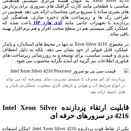
Xeon Silver 4216 به عنوان هسته مرکزی سیستم، هماهنگی
مناسبی با قطعاتی مانند کارت گرافیک های سروری برای پردازش‌
های بصری ساده یا تسریع برخی محاسبات ارائه می‌ دهد. همچنین در
طراحی رک‌ ها و زیرساخت‌ های ذخیره‌ سازی، هماهنگی این
پردازنده با تجهیزات جانبی مانند
کدی هارد HP
باعث شده که
عملکرد کلی سیستم، هم در سطح سخت‌ افزار و هم نرم‌ افزار بهینه
باقی بماند.
در مجموع، Xeon Silver 4216 نه تنها در محیط‌ های استاندارد و پایدار
عملکرد قابل قبولی از خود نشان می‌ دهد، بلکه به دلیل انعطاف‌
پذیری و قیمت مناسب، برای توسعه و به‌ روزرسانی زیرساخت‌ های
فناوری اطلاعات نیز گزینه‌ ای آینده‌ نگرانه محسوب می‌ شود.
پردازنده ای کم مصرف با سیستم مدیریت دمای پیشرفته که می تواند
در انواع شرایط آب و هوایی و بارهای کاری متفاوت، عملکردی پایدار و
قابل اعتماد ارائه دهد.
قابلیت ارتقاء پردازنده Intel Xeon Silver
4216 در سرورهای حرفه‌ ای
یکی از نقاط قوت پردازنده Intel Xeon Silver 4216، امکان استفاده