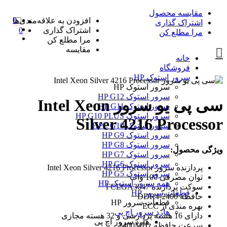
مقایسه محصول
0
افزودن به علاقه‌مندی‌ها
اشتراک گذاری
اشتراک گذاری
0
مرا مطلع کن
مرا مطلع کن
مقایسه
خانه
فروشگاه
سرور استوک HP
سرور استوک HP
سرور استوک HP G12
سی پی یو سرور Intel Xeon
سرور استوک HP G11
سرور استوک HP G10 PLUS
Silver 4216 Processor
سرور استوک HPE G10
سرور استوک HP G9
سرور استوک HP G8
ویژگی محصول:
سرور استوک HP G7
سرور استوک HP G6
پردازنده سرور Intel Xeon Silver 4216 Processor
سرور استوک HP G5
توان مصرفی 100 وات
همه سرور استوک HP
سوکت پردازنده FCLGA3647
قطعات سرور HP
حافظه DDR4-2400
قطعات سرور HP
بهره مندی از ECC
هارد سرور اچ پی
دارای 16 هسته پردازشی و 32 هسته مجازی
هارد سرور اچ پی
سرعت حافظه 2400MHz