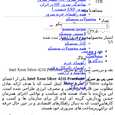
1TB
نمایندگی سرور HP در ایران
سرور ERP چیست ؟
مشاهده همه
همه راهنمای خرید سرور
محصولات سیسکو
تعداد
محصولات سیسکو
سوئیچ سیسکو
۲۲,۵۰۰,۰۰۰
لایسنس سیسکو
امتیاز محصول
مجموع فرم
1
امتیاز ثبت شده
ماژول سیسکو
5
/5
کابل سیسکو
همه محصولات سیسکو
نقد و بررسی
وبلاگ
مشخصات
وبلاگ
دیدگاه ها
راهنمای خرید
راهنمای تکنیکال و فنی
نقد و بررسی
سی پی یو سرور Intel Xeon Silver 4216 Processor
مقایسه و بررسی
آموزشی
سی پی یو سرور Intel Xeon Silver 4216 Processor
یکی از اعضای
اخبار و ترندها
خانواده Silver از سری Xeon اینتل است که با هدف ارائه تعادل
همه وبلاگ
مطلوب بین قدرت پردازشی و مصرف انرژی طراحی شده است.
این پردازنده با تعداد هسته های مناسب و توانایی اجرای همزمان
چندین پردازش، گزینه ای ایده آل برای سازمان ها و کسب و
کارهایی است که به دنبال راهکارهای اقتصادی و در عین حال حرفه
ای برای زیرساخت های سروری خود هستند.