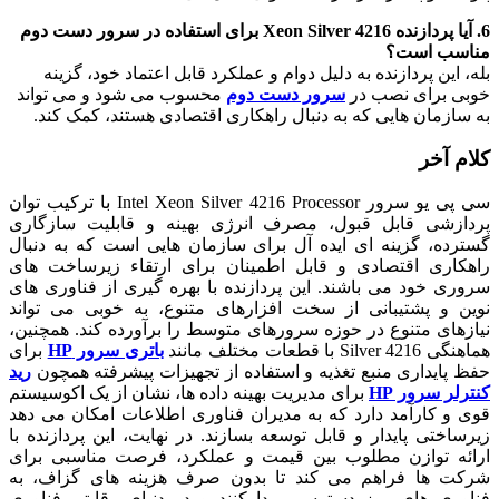
6. آیا پردازنده Xeon Silver 4216 برای استفاده در سرور دست دوم
مناسب است؟
بله، این پردازنده به دلیل دوام و عملکرد قابل اعتماد خود، گزینه
خوبی برای نصب در
سرور دست دوم
محسوب می شود و می تواند
به سازمان‌ هایی که به دنبال راهکاری اقتصادی هستند، کمک کند.
کلام آخر
سی پی یو سرور Intel Xeon Silver 4216 Processor با ترکیب توان
پردازشی قابل قبول، مصرف انرژی بهینه و قابلیت سازگاری
گسترده، گزینه ای ایده آل برای سازمان هایی است که به دنبال
راهکاری اقتصادی و قابل اطمینان برای ارتقاء زیرساخت های
سروری خود می باشند. این پردازنده با بهره گیری از فناوری های
نوین و پشتیبانی از سخت افزارهای متنوع، به خوبی می تواند
نیازهای متنوع در حوزه سرورهای متوسط را برآورده کند. همچنین،
هماهنگی Silver 4216 با قطعات مختلف مانند
باتری سرور HP
برای
حفظ پایداری منبع تغذیه و استفاده از تجهیزات پیشرفته همچون
رید
کنترلر سرور HP
برای مدیریت بهینه داده ها، نشان از یک اکوسیستم
قوی و کارآمد دارد که به مدیران فناوری اطلاعات امکان می دهد
زیرساختی پایدار و قابل توسعه بسازند. در نهایت، این پردازنده با
ارائه توازن مطلوب بین قیمت و عملکرد، فرصت مناسبی برای
شرکت ها فراهم می کند تا بدون صرف هزینه های گزاف، به
فناوری های روز دسترسی پیدا کنند و در دنیای رقابتی فناوری