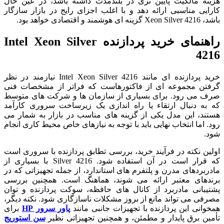
هزینه مالکیت پایین‌ تری در بلندمدت داشته باشد، در عین حال
کارایی مناسبی ارائه دهد و با اغلب اجزای رایج در بازار سازگار
باشد، Xeon Silver 4216 گزینه‌ ای هوشمند و اقتصادی خواهد بود.
راهنمای خرید پردازنده Intel Xeon Silver
4216
خرید پردازنده‌ ای مانند Intel Xeon Silver 4216 نیازمند در نظر
گرفتن مجموعه‌ ای از فاکتورهاست که فراتر از مشخصات فنی
صرف می‌ رود. برای بسیاری از سازمان‌ ها و شرکت‌ های متوسط
که به دنبال ارتقاء یا راه‌ اندازی یک زیرساخت سروری کارآمد
هستند، این مدل یکی از گزینه‌ های مناسب در بازار به شمار می‌
رود. اما انتخاب نهایی باید با توجه به نیازهای خاص محیط کاری انجام
شود.
اولین نکته در فرآیند خرید، بررسی تطابق پردازنده با سروری است
که قرار است در آن استفاده شود. Silver 4216 با بسیاری از
مادربردهای مدرن و پلتفرم‌ های استاندارد، از جمله تجهیزاتی که در
برندهای معتبر ارائه می‌ شوند، هماهنگ است. همچنین بررسی
پشتیبانی مادربرد از کانال‌ های حافظه، سوکت پردازنده و توان
مصرفی می‌ تواند مانع از بروز مشکلات ناسازگاری شود. نکته دیگر،
همخوانی این پردازنده با تجهیزات جانبی مانند
پاور سرور HP
برای
تأمین برق پایدار و مطمئن، و همچنین تجهیزاتی نظیر
سن استوریج