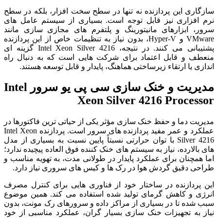
سازگاری این پردازنده نه تنها در سطح سخت افزار، بلکه در سطح
نرم افزاری نیز قابل توجه است. بسیاری از سیستم عامل‌ های
سرور، ابزارهای مانیتورینگ و پلتفرم‌ های مجازی سازی مانند
VMware و Hyper-V، بدون نیاز به تنظیمات خاص از این پردازنده
پشتیبانی می‌ کنند. در نتیجه، Intel Xeon Silver 4216 گزینه‌ ای
منعطف و قابل اعتماد برای شرکت‌ هایی است که به دنبال راه
اندازی یا ارتقاء زیرساختی هماهنگ، پایدار و قابل توسعه هستند.
مدیریت و خنک‌ سازی سی پی یو سرور Intel
Xeon Silver 4216 Processor
مدیریت دما و حفظ خنک‌ سازی مؤثر یکی از حیاتی‌ ترین فاکتورها در
عملکرد و عمر مفید پردازنده‌ های سرور است. پردازنده Intel Xeon
Silver 4216 با توان حرارتی نسبتاً پایین نسبت به بسیاری از مدل‌
های بالارده، نیاز به سیستم‌ های خنک‌ کننده فوق‌ العاده پیچیده ندارد؛
اما همچنان برای عملکرد پایدار در طولانی مدت، به تهویه مناسب و
طراحی دقیق گردش هوا در رک‌ ها و کیس‌ های سروری نیاز دارد.
این پردازنده در ساختار خود از فناوری‌ هایی برای کنترل مصرف
انرژی و کاهش گرمای تولید شده استفاده می‌ کند. همین موضوع
سبب شده تا در بسیاری از مراکز داده و سرورهای رک‌ مونت، بدون
نیاز به تجهیزات خنک‌ سازی بسیار گران، عملکرد مناسبی از خود