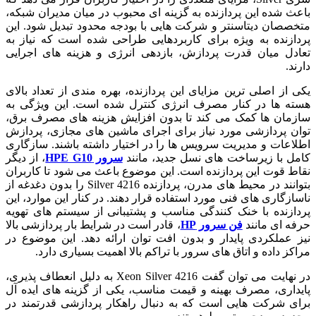
باعث شده این پردازنده به گزینه ای محبوب در میان مدیران شبکه،
متخصصان دیتاسنتر و شرکت هایی با بودجه محدود تبدیل شود. این
پردازنده به ویژه برای کاربردهایی طراحی شده است که نیاز به
تعادل میان قدرت پردازش، بازدهی انرژی و هزینه های اجرایی
دارند.
یکی از اصلی ترین مزایای این پردازنده، بهره مندی از تعداد بالای
هسته ها در کنار مصرف انرژی کنترل شده است. این ویژگی به
سازمان ها کمک می کند تا بدون افزایش هزینه های مصرف برق،
توان پردازشی مورد نیاز برای اجرای ماشین های مجازی، پردازش
اطلاعات و مدیریت سرویس ها را در اختیار داشته باشند. سازگاری
کامل با زیرساخت های نسل جدید، مانند
سرور HPE G10
، از دیگر
نقاط قوت این پردازنده است. این موضوع باعث می شود تا کاربران
بتوانند در محیط های مدرن، پردازنده Silver 4216 را بدون دغدغه از
ناسازگاری های فنی مورد استفاده قرار دهند. در کنار این موارد، این
پردازنده با خنک کنندگی مناسب و پشتیبانی از سیستم های تهویه
حرفه ای مانند
فن سرور HP
، قادر است در شرایط بار پردازشی بالا
نیز عملکردی پایدار و بدون افت توان ارائه دهد. این موضوع در
مراکز داده و اتاق های سرور با تراکم بالا اهمیت بسیاری دارد.
در نهایت می توان گفت Xeon Silver 4216 به دلیل انعطاف پذیری،
پایداری، مصرف بهینه و قیمت مناسب، یکی از گزینه های ایده آل
برای شرکت هایی است که به دنبال راهکار پردازشی قدرتمند در