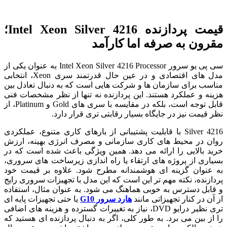
قیمت پردازنده Intel Xeon Silver 4216؛
مقرون به صرفه اما کارآمد
سی پی یو سرور Intel Xeon Silver 4216 Processor به عنوان یکی از
مدل‌ های اقتصادی و در عین حال قدرتمند سری Xeon، انتخابی
مناسب برای سازمان‌ ها و شرکت‌ هایی است که به دنبال تعادل بین
هزینه و عملکرد هستند. این پردازنده نه تنها از نظر مشخصات فنی
قابل توجه است، بلکه در مقایسه با سری‌ های Gold و Platinum، از
نظر قیمت نیز در جایگاه بسیار رقابتی‌ تری قرار دارد.
Silver 4216 با قابلیت پشتیبانی از بارهای کاری متنوع، عملکردی
روان در محیط‌ های کاری سازمانی و مصرف انرژی بهینه، ارزش
خرید بالایی را ارائه می‌ دهد. همین ویژگی باعث شده است که در
بسیاری از پروژه‌ های ارتقاء یا راه‌ اندازی زیرساخت‌ های سروری،
به عنوان گزینه‌ ای هوشمندانه مطرح شود. علاوه بر قیمت خود
پردازنده، نکته مهم‌ تر این است که این مدل با تجهیزات سروری رایج
و قابل دسترس به خوبی هماهنگ می‌ شود. به عنوان مثال، استفاده
از آن در کنار تجهیزاتی مانند
هارد سرور G10
یا حتی تجهیزات پایه‌ ای‌
تری نظیر درایو DVD، نیاز به تغییرات گسترده و هزینه‌ های اضافی
را از بین می‌ برد. به طور کلی، اگر به دنبال پردازنده‌ ای هستید که