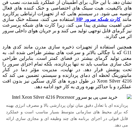
نشان دهد. با این حال، برای اطمینان از عملکرد بلندمدت، نصب فن‌
های باکیفیت، هیت سینک‌ های اختصاصی و خنک‌ کننده‌ های فعال
توصیه می‌ شود. در سیستم‌ هایی که از تجهیزات ارتباطی پرکاربرد
مانند
کارت شبکه سرور HP
استفاده می‌ کنند، مسئله خنک‌ سازی
حتی اهمیت بیشتری پیدا می‌ کند، زیرا کارت‌ های شبکه پرسرعت
نیز گرمای قابل توجهی تولید می‌ کنند و بر جریان هوای داخلی سرور
اثر می‌ گذارند.
همچنین استفاده از تجهیزات ذخیره‌ سازی مدرن مانند کدی هارد
G11 که با چگالی بالاتر و سرعت‌ های بیشتر طراحی شده‌ اند، به
معنی تولید گرمای بیشتر در فضای کمتر است. بنابراین طراحی
خنک‌ سازی مناسب باید نه تنها پردازنده، بلکه تمام اجزای سرور را
تحت پوشش قرار دهد. در نهایت، مدیریت مؤثر دما در کنار
مانیتورینگ لحظه‌ ای دمای پردازنده و سیستم، تضمین می‌ کند که
Xeon Silver 4216 در طول دوره‌ های کاری سنگین نیز بدون افت
عملکرد و با حداکثر بهره‌ وری به کار خود ادامه دهد.
پردازنده ای با تعادل دقیق میان توان پردازشی بالا و مصرف انرژی بهینه
که برای محیط های سازمانی متوسط بسیار مناسب است و عملکرد
قابل قبولی در اجرای برنامه های چند وظیفه ای و مجازی سازی ارائه
می دهد.