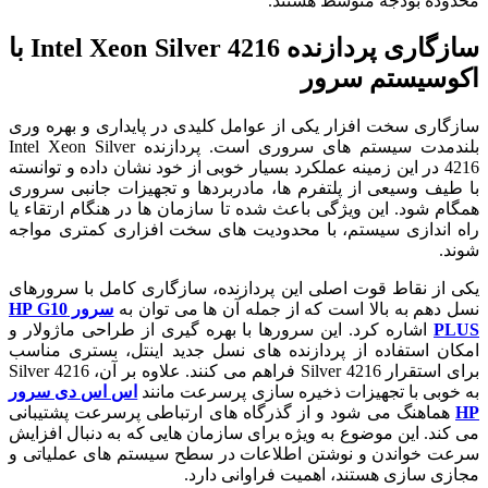
محدوده بودجه متوسط هستند.
سازگاری پردازنده Intel Xeon Silver 4216 با
اکوسیستم سرور
سازگاری سخت افزار یکی از عوامل کلیدی در پایداری و بهره وری
بلندمدت سیستم‌ های سروری است. پردازنده Intel Xeon Silver
4216 در این زمینه عملکرد بسیار خوبی از خود نشان داده و توانسته
با طیف وسیعی از پلتفرم‌ ها، مادربردها و تجهیزات جانبی سروری
همگام شود. این ویژگی باعث شده تا سازمان‌ ها در هنگام ارتقاء یا
راه اندازی سیستم، با محدودیت‌ های سخت افزاری کمتری مواجه
شوند.
یکی از نقاط قوت اصلی این پردازنده، سازگاری کامل با سرورهای
نسل دهم به بالا است که از جمله آن‌ ها می‌ توان به
سرور HP G10
PLUS
اشاره کرد. این سرورها با بهره گیری از طراحی ماژولار و
امکان استفاده از پردازنده‌ های نسل جدید اینتل، بستری مناسب
برای استقرار Silver 4216 فراهم می‌ کنند. علاوه بر آن، Silver 4216
به خوبی با تجهیزات ذخیره سازی پرسرعت مانند
اس اس دی سرور
HP
هماهنگ می‌ شود و از گذرگاه‌ های ارتباطی پرسرعت پشتیبانی
می‌ کند. این موضوع به ویژه برای سازمان‌ هایی که به دنبال افزایش
سرعت خواندن و نوشتن اطلاعات در سطح سیستم‌ های عملیاتی و
مجازی سازی هستند، اهمیت فراوانی دارد.