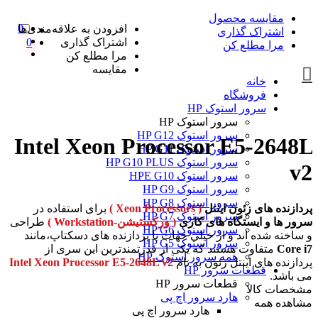
مقایسه محصول
0
افزودن به علاقه‌مندی‌ها
اشتراک گذاری
اشتراک گذاری
0
مرا مطلع کن
مرا مطلع کن
مقایسه
خانه
فروشگاه
سرور استوک HP
سرور استوک HP
سرور استوک HP G12
Intel Xeon Processor E5-2648L
سرور استوک HP G11
سرور استوک HP G10 PLUS
v2
سرور استوک HPE G10
سرور استوک HP G9
سرور استوک HP G8
پردازنده های زئون اینتل
( Xeon Processors )
برای استفاده در
سرور استوک HP G7
سرور ها و ایستگاه های کاری
( ورکستیشن-Workstation )
طراحی
سرور استوک HP G6
و ساخته شده اند و از خیلی جهات با پردازنده های دسکتاپ،مانند
سرور استوک HP G5
Core i7
متفاوت هستند که یکی از قدرتمندترین این سری از
همه سرور استوک HP
پردازنده های اینتل زئون به نام
Intel Xeon Processor E5-2648L v2
قطعات سرور HP
می باشد.
قطعات سرور HP
مشخصات کالا
هارد سرور اچ پی
مشاهده همه
هارد سرور اچ پی