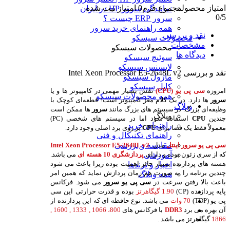
امتیاز محصول
مجموع فرم
0
امتیاز ثبت شده
نمایندگی سرور HP در ایران
0
/5
سرور ERP چیست ؟
همه راهنمای خرید سرور
نقد و بررسی
محصولات سیسکو
مشخصات
محصولات سیسکو
دیدگاه ها
سوئیچ سیسکو
لایسنس سیسکو
نقد و بررسی
Intel Xeon Processor E5-2648L v2
ماژول سیسکو
کابل سیسکو
امروزه
سی پی یو
(CPU)
نقش بسیار مهمی در کامپیوتر ها و یا
همه محصولات سیسکو
سرور
ها دارد.
در یک کلام مغز کامپیوتر است! قطعه‌ای کوچک با
وبلاگ
وظیفه‌ای بزرگ.
در سیستم‌ های بزرگ مانند
سرور
ها ممکن است
وبلاگ
چندین
CPU
استفاده شود اما در سیستم های شخصی (PC)
راهنمای خرید
معمولاً فقط یک فضا برای
CPU
بر روی برد اصلی وجود دارد.
راهنمای تکنیکال و فنی
مقایسه و بررسی
سی پی یو
سرور
اینتل
مدل
Intel Xeon Processor E5-2648L v2
که از سری زئون بوده و دارای
پردازشگری 10 هسته ای
می باشد.
آموزشی
هسته های پردازنده بسیار حائز اهمیت بوده زیرا باعث می شود
اخبار و ترندها
چندین برنامه را به صورت هم زمان پردازش نماید که همین امر
همه وبلاگ
باعث بالا رفتن سرعت در
سی پی یو
سرور
می شود. فرکانس
پایه پردازنده (CP)
1.90 گیگاهرتز
بوده و قدرت حرارتی این سی
پی یو (TDP)
70 وات
می باشد. نوع حافظه ای که این پردازنده از
آن بهره می برد
DDR3
با فرکانس های
800، 1066 , 1333 , 1600 ,
1866
گیگاهرتز می باشد .