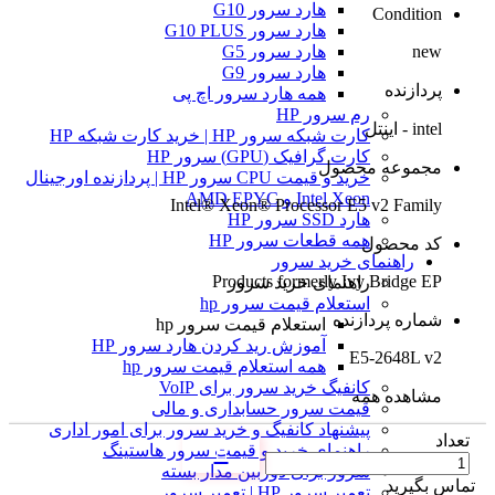
هارد سرور G10
Condition
هارد سرور G10 PLUS
new
هارد سرور G5
هارد سرور G9
پردازنده
همه هارد سرور اچ پی
رم سرور HP
intel - اینتل
کارت شبکه سرور HP | خرید کارت شبکه HP
کارت گرافیک (GPU) سرور HP
مجموعه محصول
خرید و قیمت CPU سرور HP | پردازنده اورجینال
Intel Xeon و AMD EPYC
Intel® Xeon® Processor E5 v2 Family
هارد SSD سرور HP
همه قطعات سرور HP
کد محصول
راهنمای خرید سرور
Products formerly Ivy Bridge EP
راهنمای خرید سرور
استعلام قیمت سرور hp
شماره پردازنده
استعلام قیمت سرور hp
آموزش ريد كردن هارد سرور HP
E5-2648L v2
همه استعلام قیمت سرور hp
کانفیگ خرید سرور برای VoIP
مشاهده همه
قیمت سرور حسابداری و مالی
پیشنهاد کانفیگ و خرید سرور برای امور اداری
تعداد
راهنمای خرید و قیمت سرور هاستینگ
سرور برای دوربین مدار بسته
تماس بگیرید
تعمیر سرور HP | تعمیر سرور