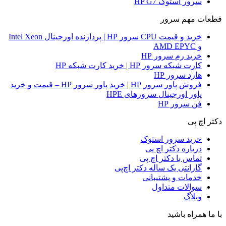
سرور استوک HP G7
قطعات مهم سرور
خرید و قیمت CPU سرور HP | پردازنده اورجینال Intel Xeon
و AMD EPYC
خرید رم سرور HP
کارت شبکه سرور HP | خرید کارت شبکه HP
هارد سرور HP
فروش پاور سرور HP | خرید پاور سرور HP – قیمت و خرید
پاور اورجینال سرورهای HPE
فن سرور HP
دکتر اچ پی
خرید سرور استوک
درباره دکتر اچ پی
تماس با دکتر اچ پی
گارانتی یک ساله دکتر اچ‌پی
خدمات و پشتیبانی
سوالات متداول
وبلاگ
با ما همراه باشید