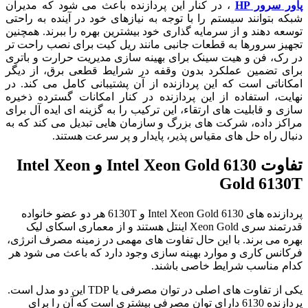
پاور سرور HP
، در کنار این پردازنده باعث می شود که مدیران
شبکه بتوانند سیستم را با توجه به نیازهای خود در آینده به راحتی
توسعه دهند و از سرمایه گذاری خود بیشترین بهره را ببرند. همچنین
تجهیز سرورها به قطعات جانبی مانند ریل کیت برای نصب راحت تر
در رک، فن و هیت سینک برای بهینه سازی مدیریت حرارت و باتری
برای تضمین عملکرد بدون وقفه در شرایط قطعی برق، از دیگر
امکاناتی است که این پردازنده از آن پشتیبانی کامل می کند. در
نهایت، استفاده از این پردازنده در کنار امکانات گسترده ذخیره
سازی و قابلیت های ارتقاء، این ترکیب را به گزینه ای ایده آل برای
مراکز داده، شرکت های بزرگ و سازمان هایی تبدیل می کند که به
دنبال راه حل های مقیاس پذیر، پایدار و پر سرعت هستند.
تفاوت Intel Xeon Gold 6130 و Intel Xeon
Gold 6130T
پردازنده های Intel Xeon Gold 6130 و 6130T هر دو عضو خانواده
قدرتمند سری Xeon Gold اینتل هستند و از معماری اسکای لیک
بهره می برند. با این حال تفاوت های مهمی در زمینه مصرف انرژی،
فرکانس کاری و موارد بهینه سازی وجود دارد که باعث می شود هر
کدام مناسب شرایط خاصی باشند.
یکی از تفاوت های اصلی در توان مصرفی یا TDP این دو مدل است.
پردازنده 6130 دارای توان مصرفی بیشتری است که آن را برای