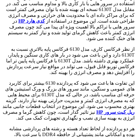
استفاده در سرور هایی با بار کاری بالا و مداوم مناسب می کند. در
مقابل مدل 6130T نسخه ای بهینه شده با توان مصرفی کمتر است
که برای مراکز داده ای با محدودیت های حرارتی و مصرف انرژی
طراحی شده است. این موضوع در استفاده از
کدی هارد HP
در
سرور هایی با تراکم بالا اهمیت ویژه ای پیدا می کند چون مصرف
انرژی کمتر باعث کاهش گرمای تولید شده و نیاز کمتر به سیستم
های خنک کننده می شود.
از نظر فرکانس کاری، مدل 6130 فرکانس پایه بالاتری نسبت به
6130T دارد و این باعث می شود در بار های کاری سنگین و پایدار،
عملکرد بهتری داشته باشد. مدل 6130T با فرکانس پایه پایین تر اما
فرکانس توربو قابل قبول، می تواند در مواقع نیاز سرعت پردازش
را افزایش دهد و مصرف انرژی را بهینه کند.
این تفاوت ها باعث می شود که پردازنده 6130 بیشتر برای کاربرد
های عمومی و سنگین، مانند سرور های بزرگ و ورک استیشن های
حرفه ای مناسب باشد، در حالی که مدل 6130T برای محیط هایی
که به مصرف انرژی کمتر و مدیریت حرارتی بهینه نیاز دارند، گزینه
بهتری محسوب می شود. این موضوع در انتخاب قطعات جانبی مانند
ریل کیت سرور HP
نیز تاثیر گذار است، چون کاهش گرما و مصرف
انرژی به بهینه سازی نصب و نگهداری تجهیزات کمک می کند.
هر دو پردازنده از لحاظ تعداد هسته و رشته های پردازشی مشابه
بوده و امکاناتی مانند پشتیبانی از حافظه DDR4 با سرعت بالا،