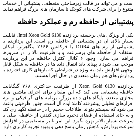
است و می تواند در قالب زیرساختی منعطف، پشتیبانی از خدمات
متنوع را برای شرکت های کوچک تا سازمان های بزرگ فراهم نماید.
پشتیبانی از حافظه رم و عملکرد حافظه
یکی از ویژگی های برجسته پردازنده Intel Xeon Gold 6130، قابلیت
بسیار بالای آن در پشتیبانی از حافظه رم است. این پردازنده با
پشتیبانی از رم های DDR4 با فرکانس ۲۶۶۶ مگاهرتز، امکان
استفاده از حافظه های پرسرعت و با ظرفیت بالا را در سرورها
فراهم می سازد. وجود ۶ کانال کنترل حافظه در این پردازنده
موجب می شود تا پهنای باند انتقال داده ها در حافظه به شکل قابل
توجهی افزایش یابد، به ویژه در شرایطی که بارهای کاری فشرده یا
پردازش های هم زمان متعددی در حال اجرا هستند.
پردازنده Xeon Gold 6130 از ظرفیت حداکثری ۷۶۸ گیگابایت
حافظه پشتیبانی می کند که این مقدار برای اجرای ماشین های
مجازی متعدد، پایگاه های داده بزرگ، برنامه های گرافیکی و نرم
افزارهای تحلیلی پیشرفته کاملا ایده آل است. چنین ظرفیتی باعث
می شود که سیستم بتواند اطلاعات حجیم را در حافظه نگهداری کند
و به جای استفاده از فضای ذخیره سازی کندتر، از حافظه اصلی با
سرعت بسیار بالاتر بهره بگیرد. این امر تاثیر مستقیمی در افزایش
سرعت پردازش، کاهش زمان پاسخ دهی و بهبود تجربه کاربری دارد.