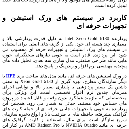
تبدیل کرده است.
کاربرد در سیستم های ورک استیشن و
تجهیزات حرفه ای
پردازنده Intel Xeon Gold 6130 به دلیل قدرت پردازشی بالا و
معماری چند هسته ای خود، یکی از گزینه های اصلی برای استفاده
در سیستم های ورک استیشن و تجهیزات حرفه ای محسوب می
شود. این پردازنده قادر است به خوبی نیازهای سختگیرانه حوزه
هایی مانند طراحی صنعتی، مدل سازی سه بعدی، تحلیل داده های
پیچیده، مهندسی نرم افزار و رندرینگ را پاسخ دهد.
در ورک استیشن های حرفه ای، مانند مدل های ساخت برند
HPE
یا
دیگر سازندگان مطرح، بهره گیری از Xeon Gold 6130 به معنی
داشتن یک بستر پردازشی با پایداری بسیار بالا و توانایی اجرای
همزمان چندین نرم افزار تخصصی است. این ویژگی برای
متخصصانی که نیازمند عملکرد بدون وقفه و قابل اعتماد در پروژه
های حساس خود هستند، حیاتی به شمار می رود. همچنین این
پردازنده به خوبی با تجهیزات جانبی حرفه ای از جمله کارت های
گرافیک پیشرفته، حافظه های با ظرفیت بالا و انواع ذخیره سازهای
سریع سازگار است. برای مثال، استفاده از کارت گرافیک های
حرفه ای مانند NVIDIA Quadro یا AMD Radeon Pro در کنار این