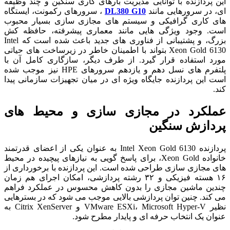
این پردازنده با توانایی مدیریت بارهای کاری سنگین و چند وظیفه
ای، در سرورهایی مانند
DL380 G10
، سرورهای رکمونت، ایستگاه
های کاری گرافیکی و سیستم های مجازی سازی بسیار محبوب
است. وجود ویژگی هایی مانند معماری پیشرفته، حافظه کش
بزرگ، و پشتیبانی از فناوری های جدید باعث شده است که Intel
Xeon Gold 6130 بتواند با اطمینان خاطر در زیرساخت های حیاتی
مورد استفاده قرار گیرد. از طرف دیگر، سازگاری کامل آن با
پلتفرم های نسل دهم و یازدهم سرورهای HPE نیز موجب شده
است این پردازنده جایگاه ویژه ای در میان تجهیزات سازمانی پیدا
کند.
عملکرد در مجازی سازی و محیط های
پردازش سنگین
پردازنده Intel Xeon Gold 6130 به عنوان یکی از اعضای قدرتمند
خانواده Xeon Gold، برای پاسخ گویی به نیازهای پیچیده در محیط
های مجازی سازی طراحی شده است. این پردازنده با برخورداری از
۱۶ هسته فیزیکی و ۳۲ رشته پردازشی، امکان اجرای هم زمان
چندین ماشین مجازی را بدون کاهش محسوس در عملکرد فراهم
می کند. چنین توان پردازشی بالایی موجب می شود که در بسترهایی
نظیر VMware ESXi، Microsoft Hyper-V و Citrix XenServer به
عنوان یک انتخاب حرفه ای و پایدار مطرح شود.