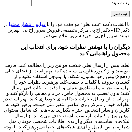
وب‌ سایت
با انتخاب دکمه "ثبت نظر" موافقت خود را با
قوانین انتشار محتوا
در
دکتر HP - دکتر اچ پی مرکز تخصصی فروش سرور اچ پی | بهترین
قیمت سرور اچ پی | خرید سرور اعلام می‌کنم.
دیگران را با نوشتن نظرات خود، برای انتخاب این
محصول راهنمایی کنید.
لطفا پیش از ارسال نظر، خلاصه قوانین زیر را مطالعه کنید: فارسی
بنویسید و از کیبورد فارسی استفاده کنید. بهتر است از فضای خالی
(Space) بیش‌از‌حدِ معمول، شکلک یا ایموجی استفاده نکنید و از
کشیدن حروف یا کلمات با صفحه‌کلید بپرهیزید. نظرات خود را
براساس تجربه و استفاده‌ی عملی و با دقت به نکات فنی ارسال
کنید؛ بدون تعصب به محصول خاص، مزایا و معایب را بازگو کنید و
بهتر است از ارسال نظرات چندکلمه‌‌ای خودداری کنید. بهتر است در
نظرات خود از تمرکز روی عناصر متغیر مثل قیمت، پرهیز کنید. به
کاربران و سایر اشخاص احترام بگذارید. پیام‌هایی که شامل محتوای
توهین‌آمیز و کلمات نامناسب باشند، حذف می‌شوند. از ارسال
لینک‌های سایت‌های دیگر و ارایه‌ی اطلاعات شخصی خودتان مثل
شماره تماس، ایمیل و آی‌دی شبکه‌های اجتماعی پرهیز کنید. با توجه