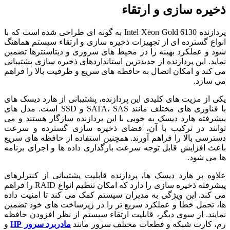
ذخیره سازی و ارتقاء
پردازنده Intel Xeon Gold 6130 به گونه ای طراحی شده است که با
انواع گسترده ای از تجهیزات ذخیره سازی و ارتقاء سیستم هماهنگ
شود و عملکرد بهینه را در محیط های سروری و دیتاسنترها تضمین
نماید. این پردازنده از جدیدترین استانداردهای ذخیره سازی پشتیبانی
می کند و امکان اتصال به حافظه های سریع و ظرفیت بالا را فراهم
می سازد.
یکی از مزیت های کلیدی این پردازنده، پشتیبانی از هارد دیسک های
با فناوری های مختلف مانند SATA، SAS و SSD است. مدل های
پیشرفته هارد دیسک به خوبی با این پردازنده سازگار هستند و می
توانند در ترکیب با آن، فضای ذخیره سازی گسترده و سرعت
دسترسی بالا را فراهم آورند. همچنین استفاده از حافظه های سریع
باعث افزایش قابل توجه سرعت بارگذاری داده ها و اجرای برنامه
ها می شود.
علاوه بر هارد دیسک ها، پردازنده قابلیت پشتیبانی از کنترلرهای
پیشرفته ذخیره سازی را دارد که امکان تنظیم انواع RAID را فراهم
می کند. این ویژگی به مدیران سیستم کمک می کند تا امنیت داده
ها، تحمل خطا و عملکرد سریع تر را در زیرساخت های خود تضمین
نمایند. از سوی دیگر، قابلیت ارتقاء سیستم از نظر افزودن حافظه
رم، کارت شبکه و قطعات مختلف سرور مانند
مادربرد سرور HP
و