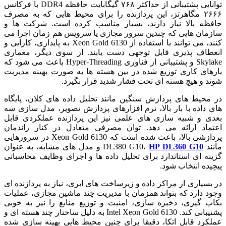
توانایی پشتیبانی از حداکثر ۷۶۸ گیگابایت حافظه DDR4 با فرکانس
۲۶۶۶ مگاهرتز، این پردازنده را برای محیط هایی که به مصرف
حافظه بالا نیاز دارند، بسیار مناسب کرده است. شرکت ها و
سازمان هایی که چندین سرور مجازی یا سرویس هم زمان اجرا می
کنند، می توانند با استفاده از Xeon Gold 6130 به پایداری، کارایی و
انعطاف پذیری قابل توجهی دست یابند. از سوی دیگر، معماری
Skylake و پشتیبانی از فناوری Hyper-Threading باعث می شود که
بارهای کاری توزیع شده در بین هسته ها به صورت بهینه مدیریت
شوند و هیچ هسته ای تحت فشار شدید قرار نگیرد.
در محیط های پردازش سنگین مانند تحلیل داده های کلان، پایگاه
های داده با بار بالا، نرم افزارهای پردازش تصویر، مدل سازی سه
بعدی و شبیه سازی های علمی نیز این پردازنده عملکردی قابل
اعتماد ارائه می دهد. توان مصرفی متعادل در کنار راندمان
پردازشی بالا، باعث شده است که Xeon Gold 6130 در سرورهایی
مانند DL380 G10،
HP DL360 G10
و مدل های مشابه، به عنوان
گزینه ای استاندارد برای تحلیل داده ها و اجرای وظایف محاسباتی
پیچیده انتخاب شود.
در بسیاری از مراکز داده و زیرساخت های ابری، نیاز به پردازنده ای
وجود دارد که بتواند همزمان با مدیریت چند ماشین مجازی، عملیات
بکاپ گیری، ذخیره سازی، امنیت و توزیع منابع را نیز به خوبی
پشتیبانی کند. Intel Xeon Gold 6130 به دلیل ساختار چند هسته ای و
عملکرد قابل اتکا، دقیقا برای چنین محیط هایی بهینه سازی شده