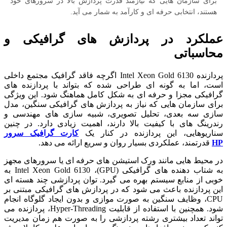
برای سازمان هایی که نیازمند قدرت پردازش بالا در سرورهای خود
هستند، انتخابی حرفه ای و کارآمد به شمار می آید.
عملکرد در پردازش های گرافیکی و
محاسباتی
پردازنده Intel Xeon Gold 6130 اگرچه فاقد گرافیک مجتمع داخلی
است، اما به گونه ای طراحی شده که بتواند با پردازنده های
گرافیکی مجزا و حرفه ای به شکل کامل هماهنگ شود. این ویژگی
برای سازمان هایی که نیاز به پردازش های گرافیکی سنگین، مدل
سازی سه بعدی، تحلیل تصویری، شبیه سازی های مهندسی و
رندرینگ های با کیفیت بالا دارند، اهمیت زیادی دارد. در چنین
سناریوهایی، این پردازنده در کنار یک
کارت گرافیک سرور
HP
قدرتمند، عملکردی بسیار روان و سریع ارائه می دهد.
در محیط هایی مانند ورک استیشن های حرفه ای یا سرورهای مجهز
به شتاب دهنده های گرافیکی (GPU)، Intel Xeon Gold 6130 به
خوبی از منابع سیستم بهره می گیرد. توان پردازشی چند هسته ای
این پردازنده باعث می شود که در پردازش های گرافیکی مبتنی بر
CPU، وظایف سنگین به صورت موازی و بدون ایجاد گلوگاه انجام
شود. همچنین با استفاده از قابلیت Hyper-Threading، پردازنده می
تواند تعداد بیشتری رشته پردازشی را به صورت هم زمان مدیریت