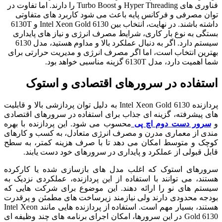
فناوری های Hyper Threading و Turbo Boost را دارند. اما تفاوت در
توان مصرفی و فرکانس پایه باعث می شود کاربرد های متفاوتی
داشته باشند. در نهایت، انتخاب بین Intel Xeon Gold 6130 و 6130T
بستگی به نوع بار کاری، شرایط مصرف انرژی و نیاز های پایداری
سیستم دارد. اگر به دنبال عملکرد بالا و مداوم هستید، مدل 6130
بهترین انتخاب است، اما اگر مصرف انرژی و مدیریت حرارتی برای
شما اهمیت دارد، مدل 6130T گزینه مناسبی خواهد بود.
استفاده در سرورهای اقتصادی و استوک
پردازنده Intel Xeon Gold 6130 به دلیل توان پردازشی بالا و قابلیت
های پیشرفته، گزینه ای جذاب برای استفاده در سرورهای اقتصادی
و
سرور دست دوم اچ پی
محسوب می شود. این پردازنده با بهره
مندی از معماری مدرن و مصرف انرژی متعادل، به کسب و کارهای
کوچک و متوسط امکان می دهد تا با صرف هزینه کمتر، به سطح
قابل قبولی از عملکرد و پایداری در سرورهای خود دست یابند.
سرورهای استوک که اغلب مدل های بازسازی شده یا کارکرده
هستند، می توانند با استفاده از این پردازنده، عملکردی نزدیک به
سیستم های نو را ارائه دهند. این موضوع برای شرکت هایی که
بودجه محدودی دارند ولی نیازمند زیرساخت های مطمئن و پرقدرت
هستند، بسیار مهم است. استفاده از پردازنده هایی مانند Intel Xeon
Gold 6130 در این سرورها، امکان اجرای برنامه های چند وظیفه ای