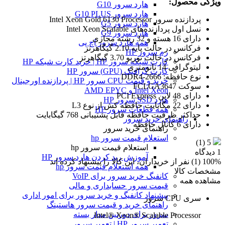
ویژگی محصول:
هارد سرور G10
هارد سرور G10 PLUS
پردازنده سرور Intel Xeon Gold 6130 Processor
هارد سرور G5
نسل اول پردازنده‌های Intel Xeon Scalable
هارد سرور G9
دارای 16 هسته و 32 رشته مجازی
همه هارد سرور اچ پی
فرکانس در حالت پایه 2.10 گیگاهرتز
رم سرور HP
فرکانس در حالت توربو 3.70 گیگاهرتز
کارت شبکه سرور HP | خرید کارت شبکه HP
لیتوگرافی 14 نانومتری
کارت گرافیک (GPU) سرور HP
نوع حافظه: DDR4-2666
خرید و قیمت CPU سرور HP | پردازنده اورجینال
سوکت FCLGA3647
Intel Xeon و AMD EPYC
دارای 48 لاین PCI Express
هارد SSD سرور HP
دارای 22 مگابایت حافظه کش از نوع L3
همه قطعات سرور HP
حداکثر ظرفیت حافظه قابل پشتیبانی 768 گیگابایت
راهنمای خرید سرور
دارای 6 کانال حافظه
راهنمای خرید سرور
استعلام قیمت سرور hp
(1)
5
استعلام قیمت سرور hp
1 دیدگاه
آموزش ريد كردن هارد سرور HP
100% (1) نفر از خریداران، این کالا را پیشنهاد کرده اند
همه استعلام قیمت سرور hp
مشخصات کالا
کانفیگ خرید سرور برای VoIP
مشاهده همه
قیمت سرور حسابداری و مالی
پیشنهاد کانفیگ و خرید سرور برای امور اداری
سری CPU سرور
راهنمای خرید و قیمت سرور هاستینگ
سرور برای دوربین مدار بسته
Intel® Xeon® Scalable Processor
تعمیر سرور HP | تعمیر سرور