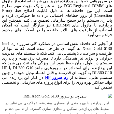
در سرورهایی که با این پردازنده تجهیز می شوند، استفاده از ماژول
های ECC Registered DIMM نیز به عنوان یک مزیت مهم مطرح
است. این نوع حافظه ها به دلیل قابلیت اصلاح خطا (Error
Correction) از بروز خطاهای احتمالی در داده ها جلوگیری کرده و
پایداری سیستم را در سطح سازمانی تضمین می کنند. همچنین این
پردازنده با ماژول های LRDIMM نیز سازگار است که امکان
استفاده از ظرفیت های بالاتر حافظه را در اسلات های محدود
فراهم می آورد.
از آنجایی که حافظه نقش اساسی در عملکرد کلی سرور دارد، Intel
Xeon Gold 6130 به گونه ای طراحی شده است که نه تنها از
ظرفیت و سرعت بالا پشتیبانی می کند، بلکه با سیستم های مدیریت
حرارتی و انرژی نیز هماهنگی دارد تا مصرف برق بهینه و پایداری
سیستم در طول زمان حفظ شود. این ویژگی ها باعث می شود که
این پردازنده برای استفاده در سرورهایی مانند DL380 G10 یا HP
DL360 G10 به گزینه ای قدرتمند و قابل اعتماد تبدیل شود. در چنین
سیستم هایی، استفاده از
رم سرور HP
در کنار این پردازنده می
تواند حداکثر بهره وری را برای انواع پروژه های سازمانی و تخصصی
تضمین کند.
این پردازنده با بهره مندی از معماری پیشرفته، عملکردی بی نظیر در
محیط های پردازشی سنگین و مجازی سازی گسترده ارائه می دهد و