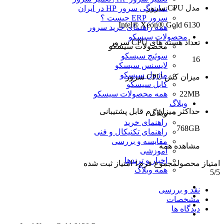
مدل CPU سرور
نمایندگی سرور HP در ایران
سرور ERP چیست ؟
Intel® Xeon® Gold 6130
همه راهنمای خرید سرور
محصولات سیسکو
تعداد هسته های CPU سرور
محصولات سیسکو
سوئیچ سیسکو
16
لایسنس سیسکو
ماژول سیسکو
میزان کش CPU سرور
کابل سیسکو
22MB
همه محصولات سیسکو
وبلاگ
حداکثر میزان رم قابل پشتیبانی
وبلاگ
راهنمای خرید
768GB
راهنمای تکنیکال و فنی
مقایسه و بررسی
مشاهده همه
آموزشی
اخبار و ترندها
امتیاز محصول
مجموع فرم
1
امتیاز ثبت شده
همه وبلاگ
5
/5
نقد و بررسی
مشخصات
دیدگاه ها