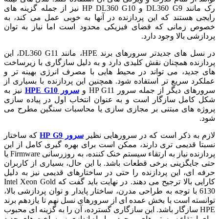
رک مانند DL360 G9 و HP DL360 G10 نیز از جمله گزینه های
رایجی هستند که این پردازنده در آنها به خوبی عمل می کند، به
خصوص زمانی که فضای فیزیکی محدود است اما نیاز به توان
پردازشی بالا وجود دارد.
در نسل های جدیدتر سرورهای برند HPE، مانند DL360 G11، این
پردازنده همچنان نقش کلیدی دارد و به دلیل سازگاری با زیرساخت
های جدید، می تواند در محیط هایی با مصرف انرژی بهینه تر و
عملکرد سریع تر استفاده شود. همچنین این پردازنده با بسیاری از
سرورهای دیگر از جمله سرور HP G11 و
سرور HPE G10
نیز به
شکل کامل سازگار است و به عنوان انتخاب اول در پیاده سازی
پروژه های مبتنی بر مجازی سازی یا محاسبات سنگین مطرح می
شود.
لازم به ذکر است که در سرورهایی نظیر
سرور HP G9
که ساختار
نسبتا قدیمی تری دارند، ممکن است برای بهره گیری کامل از این
پردازنده نیاز به ارتقاء سیستم خنک کننده، به روزرسانی Firmware یا
حتی جایگزینی برخی قطعات باشد. با این حال، بسیاری از کاربران
حرفه ای، این پردازنده را حتی در ساختارهای قدیمی نیز به دلیل
کارایی بالا ترجیح می دهند. در نهایت باید گفت که Intel Xeon Gold
6130 با توجه به طراحی مدرن، ساختار پایدار و توان پردازشی بالا،
توانسته است با بخش عمده ای از سرورهای نسل نهم تا یازدهم برند
HPE سازگار باشد. این سازگاری گسترده، آن را به گزینه ای محبوب
برای ارتقاء سیستم های موجود و یا راه اندازی زیرساخت های جدید