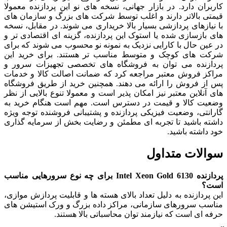
کاربران دارد. در بازار جهانی، نسخه های نو این پردازنده معمولا
قیمتی بالاتر دارند و اغلب توسط شرکت های بزرگ و سازمان های
با نیازهای پردازشی بسیار بالا خریداری می شوند. در مقابل، نسخه
های بازسازی شده یا استوک این پردازنده، گزینه ای اقتصادی تر و
در عین حال با کارایی نزدیک به نمونه نو محسوب می شوند که برای
شرکت های کوچک و متوسط مناسب تر هستند. برای خرید این
پردازنده می توان به فروشگاه های تخصصی تجهیزات سرور و
مراکز فروش معتبر مراجعه کرد که ضمانت اصالت کالا و خدمات
پس از فروش را ارائه می دهند. همچنین خرید از طریق فروشگاه
های آنلاین معتبر نیز امکان پذیر است و معمولا تنوع بالایی از نظر
وضعیت کالا و قیمت در دسترس است. مهم است هنگام خرید به
گارانتی، وضعیت فیزیکی پردازنده و پشتیبانی فروشنده توجه ویژه
داشته باشید تا تجربه ای مطمئن و رضایت بخش از سرمایه گذاری
خود داشته باشید.
سوالات متداول
پردازنده Intel Xeon Gold 6130 برای چه نوع سرورهایی مناسب
است؟
این پردازنده به دلیل تعداد بالای هسته ها و قابلیت پردازش موازی،
مناسب سرورهای سازمانی، مراکز داده بزرگ و ورک استیشن های
حرفه ای است که نیازمند توان محاسباتی بالا هستند.