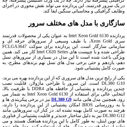
گرافیکی پیشرفته نیاز دارند. چه در یک ورک استیشن پیشرفته، چه
در یک سرور قدرتمند، این پردازنده می تواند نقش محوری در اجرای
وظایف گرافیکی و محاسباتی سنگین ایفا کند.
سازگاری با مدل های مختلف سرور
پردازنده Intel Xeon Gold 6130 به عنوان یکی از محصولات قدرتمند
سری Xeon Gold، با طیف وسیعی از سرورهای حرفه ای و
سازمانی سازگار است. این پردازنده برای سوکت FCLGA3647
طراحی شده و با چیپست های Intel C620 Series کار می کند. همین
ویژگی باعث شده است تا این مدل در بسیاری از سرورهای نسل
دهم، یازدهم و حتی برخی مدل های نسل نهم برندهای مطرح، به
صورت کامل پشتیبانی شود.
یکی از رایج ترین مدل های سروری که از این پردازنده بهره می برند،
DL380 G10 است. این سرور با طراحی ماژولار، قابلیت نصب
چندین پردازنده و پشتیبانی از حافظه های DDR4 با ظرفیت بالا،
انتخابی عالی برای استفاده از Intel Xeon Gold 6130 به شمار می
رود. همچنین مدل هایی مانند
DL380 G9
نیز در برخی پیکربندی ها و
با به روزرسانی BIOS امکان پشتیبانی از این پردازنده را دارند،
هرچند به صورت کامل بهینه نشده اند. در کنار آن، سرورهایی مانند
DL380 G12 نیز به دلیل ساختار جدیدتر و قابلیت پشتیبانی از فناوری
های نوین اینتل، به طور کامل با این پردازنده هماهنگ هستند و می
توانند از تمام قدرت و ویژگی های آن استفاده کنند. مدل های نیمه