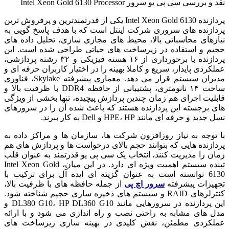
نقد و بررسی
سی پی یو سرور Intel Xeon Gold 6130 Processor
پردازنده Intel Xeon Gold 6130 یکی از قدرتمندترین و پرفروش ترین
پردازنده های سروری شرکت اینتل است که با هدف پاسخ گویی به
نیازهای محاسباتی بالا، محیط های مجازی سازی، تحلیل داده های
حجیم و استفاده در زیرساخت های حیاتی طراحی شده است. این
پردازنده با برخورداری از ۱۶ هسته فیزیکی و ۳۲ رشته پردازشی،
عملکردی پایدار، سریع و کاملا بهینه را در اختیار کاربران حرفه ای و
مدیران سیستم قرار می دهد. معماری پیشرفته Skylake، فناوری
ساخت ۱۴ نانومتری، پشتیبانی از حافظه DDR4 با ظرفیت بالا و
قابلیت اجرای هم زمان چندین پردازش پیچیده، تنها بخشی از ویژگی
های برجسته این پردازنده هستند که باعث شده آن را در سرورهای
نسل جدید و حرفه ای مانند HPE، HP و Dell به کار ببرند.
با توجه به نیاز روزافزون شرکت ها، سازمان ها و مراکز داده به
پردازنده هایی که بتوانند حجم بالای درخواست ها و پردازش های هم
زمان را مدیریت کنند، انتخاب یک سی پی یو قدرتمند به عنوان قلب
تپنده سیستم اهمیت ویژه ای دارد. در این میان، Intel Xeon Gold
6130 توانسته است به عنوان گزینه ای ایده آل برای ترکیب با
تجهیزات پیشرفته
سرور اچ پی
از جمله حافظه های با ظرفیت بالا،
کنترلرهای RAID و سیستم های ذخیره سازی حجیم شناخته شود.
این پردازنده در سرورهایی مانند DL380 G10، HP DL360 G10 و
مدل های مشابه به راحتی نصب و راه اندازی می شود و با ارائه
عملکردی مطمئن، نقش کلیدی در بهینه سازی زیرساخت های