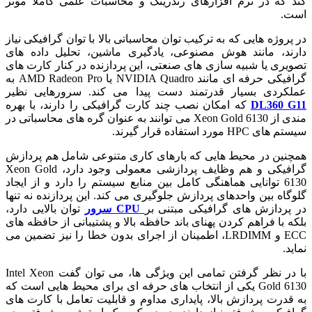
کند که در نرم افزارهای رندرینگ و محاسبات علمی کاملا موثر
است.
در پروژه هایی که به ترکیب توان محاسباتی بالا با توان گرافیکی نیاز
دارند، مانند هوش مصنوعی، یادگیری ماشین، تحلیل داده های
تصویری یا شبیه سازی های صنعتی، این پردازنده در کنار کارت های
گرافیکی حرفه ای مانند NVIDIA Quadro یا AMD Radeon Pro به
عملکردی بسیار قدرتمند دست پیدا می کند. سرورهایی نظیر
DL360 G11
که امکان نصب چند کارت گرافیکی را دارند، با بهره
مندی از Xeon Gold 6130 می توانند به عنوان گره های محاسباتی در
سیستم های HPC مورد استفاده قرار گیرند.
همچنین در محیط هایی که بارهای کاری متنوعی شامل هم پردازش
گرافیکی و هم وظایف پردازشی معمولی وجود دارد، Xeon Gold
6130 توانایی هماهنگی کامل بین منابع سیستم را دارد و از ایجاد
گلوگاه بین واحدهای پردازش جلوگیری می کند. این پردازنده نه تنها
در پردازش های گرافیکی مبتنی بر
CPU سرور
توان بالایی دارد،
بلکه با فراهم کردن پهنای باند حافظه بالا و پشتیبانی از حافظه های
ECC و LRDIMM، اطمینان از اجرای بدون خطا را نیز تضمین می
نماید.
با در نظر گرفتن تمامی این ویژگی ها، می توان گفت Intel Xeon
Gold 6130 یکی از انتخاب های حرفه ای برای محیط هایی است که
به قدرت پردازش بالا، پایداری مداوم و قابلیت تعامل با کارت های