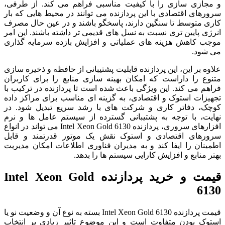
و مجازی سازی را با کیفیت مناسبی فراهم می کند. از طرفی،
سرورهای اقتصادی با این پردازنده می توانند در محیط هایی که بار
کاری متوسط تا سنگین دارند، پاسخگو باشند و در عین حال مصرف
انرژی پایین تری نسبت به نسل های قدیمی تر داشته باشند. این امر
موجب کاهش هزینه های عملیاتی و افزایش بازده سرمایه گذاری
می شود.
علاوه بر این، این پردازنده قابلیت پشتیبانی از حافظه و ذخیره سازی
متنوع را داراست که امکان بهینه سازی منابع را برای کاربران
فراهم می کند. این ویژگی باعث شده است تا پردازنده در ترکیب با
تجهیزات استوک و اقتصادی، به گزینه ای مناسب برای مراکز داده
کوچک، دفاتر کاری و شرکت های با رشد سریع تبدیل شود. در
نهایت، با توجه به پشتیبانی گسترده از سیستم عامل ها و نرم
افزارهای سروری، پردازنده Intel Xeon Gold 6130 می تواند در انواع
سرورهای اقتصادی و استوک نقش یک موتور قدرتمند و قابل
اطمینان را ایفا کند و به مدیران فناوری اطلاعات امکان مدیریت
بهتر منابع و افزایش کارایی سیستم ها را بدهد.
قیمت و خرید پردازنده Intel Xeon Gold
6130
قیمت پردازنده Intel Xeon Gold 6130 بسته به نوع آن و وضعیت نو یا
استوک بودن متفاوت است و این موضوع تاثیر زیادی بر انتخاب