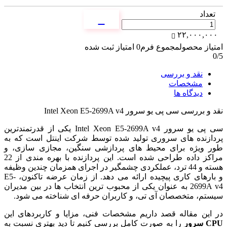
تعداد
۲۲,۰۰۰,۰۰۰
امتیاز محصول
مجموع فرم
0
امتیاز ثبت شده
0
/5
نقد و بررسی
مشخصات
دیدگاه ها
نقد و بررسی
سی پی یو سرور Intel Xeon E5-2699A v4
سی پی یو سرور Intel Xeon E5-2699A v4 یکی از قدرتمندترین
پردازنده های سروری تولید شده توسط شرکت اینتل است که به
طور ویژه برای محیط های پردازشی سنگین، مجازی سازی، و
مراکز داده طراحی شده است. این پردازنده با بهره مندی از 22
هسته و 44 ترد، عملکردی چشمگیر در اجرای همزمان چندین وظیفه
و بارهای کاری پیچیده ارائه می دهد. از زمان عرضه تاکنون، E5-
2699A v4 به عنوان یکی از محبوب ترین انتخاب ها در بین مدیران
سیستم، متخصصان آی تی، و کاربران حرفه ای شناخته می شود.
در این مقاله قصد داریم مشخصات فنی، مزایا و کاربردهای این
CPU سرور
را به صورت کامل بررسی کنیم تا دید بهتری نسبت به