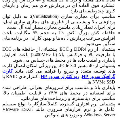
عملکرد فوق العاده ای در پردازش های هم زمان و بارهای
کاری چندوظیفه ای دارد.
مناسب برای مجازی سازی (Virtualization): به دلیل توان
پردازشی بالا و پشتیبانی از فناوری های مجازی سازی اینتل،
برای اجرای تعداد زیادی ماشین مجازی بسیار ایده آل است.
حافظه کش بزرگ: کش L3 به حجم 55 مگابایت باعث
افزایش سرعت پردازش داده ها و بهبود کارایی در برنامه های
سنگین می شود.
پشتیبانی از رم DDR4 و ECC: پشتیبانی از حافظه های ECC
با ظرفیت بالا و فرکانس بالا (تا 2400MHz) باعث افزایش
پایداری و امنیت داده ها در محیط های حساس می شود.
پشتیبانی از 40 مسیر PCIe 3.0: این ویژگی امکان اتصال کارت
های توسعه متعدد و سریع را فراهم می کند، مانند
کارت
گرافیک سرور HP
،
رید کنترلر سرور HP
، کنترلرهای RAID یا
NVMe SSD ها.
پایداری بالا و مناسب برای سرورهای بحرانی: طراحی شده
برای استفاده در محیط های ۲۴/۷ با قابلیت اطمینان بالا،
مناسب برای دیتاسنترها و زیرساخت های سازمانی.
پشتیبانی نرم افزاری گسترده: کاملاً سازگار با انواع سیستم
عامل ها و نرم افزارهای سروری مانند VMware ESXi،
Windows Server، و توزیع های لینوکس.