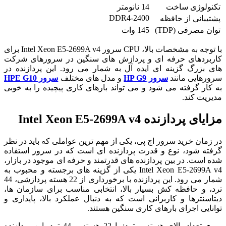
تکنولوژی ساخت
14 نانومتر
DDR4-2400
پشتیبانی از حافظه
توان مصرفی (TDP)
145 وات
با توجه به مشخصات بالا، CPU سرور Intel Xeon E5-2699A v4 برای
کاربردهای حرفه ای و پردازش های سنگین در سرورهای شرکت
های بزرگ گزینه ای ایده آل به شمار می رود. این پردازنده در
سرورهایی مانند
سرور HP G9
و مدل های مختلف
سرور HPE G10
به کار گرفته می شود و می تواند بارهای کاری پیچیده را به خوبی
مدیریت کند.
مزایای پردازنده Intel Xeon E5-2699A v4
در زمان خرید سرور اچ پی، یکی از مهم ترین عواملی که باید در نظر
گرفته شود، نوع و قدرت پردازنده ای است که در سرور استفاده
شده است. در بین پردازنده های قدرتمند و حرفه ای موجود در بازار،
Intel Xeon E5-2699A v4 یکی از گزینه های برجسته و محبوب به
شمار می رود. این پردازنده با برخورداری از 22 هسته پردازشی، 44
ترد، و حافظه کش بسیار بالا، انتخابی مناسب برای سازمان ها،
دیتاسنترها و کاربرانی است که به دنبال عملکرد بالا، پایداری و
توانایی اجرای بارهای کاری سنگین هستند.
تعداد بالای هسته و ترد: با 22 هسته و 44 ترد، این پردازنده