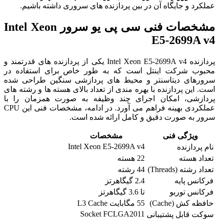
عملکرد و جایگاه آن در بین پردازنده های سروری داشته باشیم.
مشخصات فنی سی پی یو سرور Intel Xeon
E5-2699A v4
پردازنده Intel Xeon E5-2699A v4 یکی از پردازنده های قدرتمند و
محبوب شرکت اینتل است که به طور خاص برای استفاده در
سرورهای دیتاسنتر و محیط های پردازشی سنگین طراحی شده
است. این پردازنده با بهره مندی از تعداد بالای هسته ها و رشته های
پردازشی، امکان اجرای چند وظیفه به صورت همزمان را با
عملکردی بهینه فراهم می آورد. در ادامه، مشخصات فنی این CPU
سرور به صورت دقیق و کامل ارائه شده است.
ویژگی فنی
مشخصات
Intel Xeon E5-2699A v4
نام پردازنده
تعداد هسته
22 هسته
تعداد رشته (Threads)
44 رشته
فرکانس پایه
2.4 گیگاهرتز
فرکانس توربو
تا 3.6 گیگاهرتز
حافظه کش (Cache)
55 مگابایت L3 Cache
Socket FCLGA2011
سوکت قابل پشتیبانی