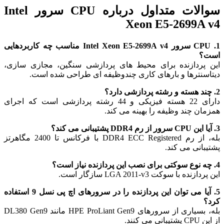
سوالات متداول درباره CPU سرور Intel
Xeon E5-2699A v4
1. CPU سرور Intel Xeon E5-2699A v4 مناسب چه کاربردهایی
است؟
این پردازنده برای محیط های پردازشی سنگین، مجازی سازی،
دیتاسنترها و بارهای کاری چندوظیفه ای طراحی شده است.
2. چند هسته و رشته پردازشی دارد؟
دارای 22 هسته فیزیکی و 44 رشته پردازشی است که اجرای
همزمان چند وظیفه را بهینه می کند.
3. آیا این CPU سرور از رم DDR4 پشتیبانی می کند؟
بله، از رم DDR4 ECC Registered با فرکانس تا 2400 مگاهرتز
پشتیبانی می کند.
4. چه نوع سوکتی برای نصب این پردازنده نیاز است؟
این پردازنده با سوکت LGA 2011-v3 سازگار است.
5. آیا می توان این پردازنده را در سرورهای اچ پی نسل 9 استفاده
کرد؟
بله، بسیاری از سرورهای HPE ProLiant Gen9 مانند DL380 Gen9
از این CPU پشتیبانی می کنند.