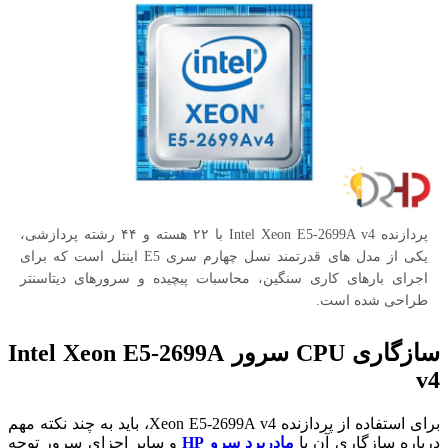
پردازنده Intel Xeon E5-2699A v4 با ۲۲ هسته و ۴۴ رشته پردازشی،
یکی از مدل های قدرتمند نسل چهارم سری E5 اینتل است که برای
اجرای بارهای کاری سنگین، محاسبات پیچیده و سرورهای دیتاسنتر
طراحی شده است.
سازگاری CPU سرور Intel Xeon E5-2699A
v4
برای استفاده از پردازنده Xeon E5-2699A v4، باید به چند نکته مهم
درباره سازگاری آن با
مادربرد سرو HP
و سایر اجزای سرور توجه