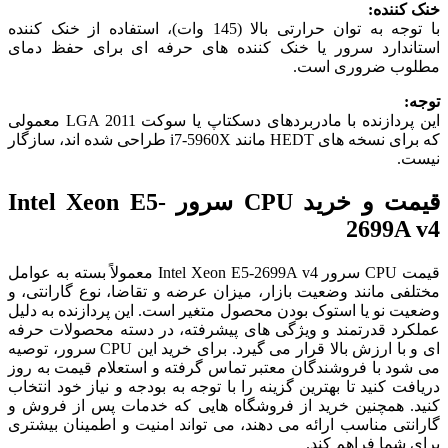
خنک کننده:
با توجه به توان حرارتی بالا (145 وات)، استفاده از خنک کننده
استاندارد سرور یا خنک کننده های حرفه ای برای حفظ دمای
مطلوب ضروری است.
توجه:
این پردازنده با مادربردهای دسکتاپ یا سوکت LGA 2011 معمولی
که برای نسخه های HEDT مانند i7-5960X طراحی شده اند، سازگار
نیست.
قیمت و خرید CPU سرور Intel Xeon E5-
2699A v4
قیمت CPU سرور Intel Xeon E5-2699A v4 معمولاً بسته به عوامل
مختلفی مانند وضعیت بازار، میزان عرضه و تقاضا، نوع گارانتی، و
وضعیت نو یا استوک بودن محصول متغیر است. این پردازنده به دلیل
عملکرد قدرتمند و ویژگی های پیشرفته، در دسته محصولات حرفه
ای و با ارزش بالا قرار می گیرد. برای خرید این CPU سرور، توصیه
می شود با فروشندگان معتبر تماس گرفته و استعلام قیمت به روز
دریافت کنید تا بهترین گزینه را با توجه به بودجه و نیاز خود انتخاب
کنید. همچنین خرید از فروشگاه هایی که خدمات پس از فروش و
گارانتی مناسب ارائه می دهند، می تواند امنیت و اطمینان بیشتری
برای شما فراهم کند.