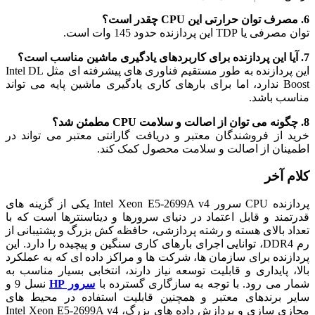
6. مصرف توان حرارتی این CPU چقدر است؟
توان مصرفی یا TDP این پردازنده حدود 145 وات است.
7. آیا این پردازنده برای کاربردهای یادگیری ماشین مناسب است؟
این پردازنده به طور مستقیم فناوری های پیشرفته ای مثل Intel DL
Boost ندارد، اما برای بارهای کاری یادگیری ماشین پایه می تواند
مناسب باشد.
8. چگونه می توان از اصالت و سلامت CPU مطمئن شد؟
خرید از فروشندگان معتبر و دریافت گارانتی معتبر می تواند در
اطمینان از اصالت و سلامت محصول کمک کند.
کلام آخر
پردازنده CPU سرور Intel Xeon E5-2699A v4 یکی از گزینه های
قدرتمند و قابل اعتماد در دنیای سرورها و دیتاسنترها است که با
تعداد بالای هسته و رشته پردازشی، حافظه کش بزرگ و پشتیبانی از
رم DDR4، توانایی اجرای بارهای کاری سنگین و پیچیده را دارد. این
پردازنده برای سازمان ها، شرکت ها و مراکز داده ای که به عملکرد
بالا، پایداری و قابلیت توسعه نیاز دارند، انتخابی بسیار مناسب به
شمار می رود. با توجه به سازگاری گسترده با
سرور HP
نسل 9 و
سایر برندهای معتبر و همچنین قابلیت استفاده در محیط های
مجازی سازی و پردازش داده های بزرگ، Intel Xeon E5-2699A v4