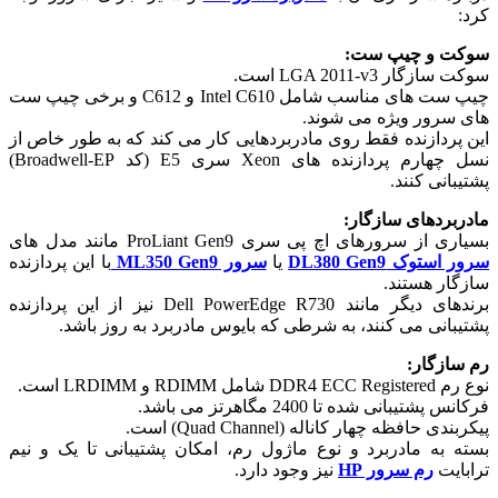
کرد:
سوکت و چیپ ست:
سوکت سازگار LGA 2011-v3 است.
چیپ ست های مناسب شامل Intel C610 و C612 و برخی چیپ ست
های سرور ویژه می شوند.
این پردازنده فقط روی مادربردهایی کار می کند که به طور خاص از
نسل چهارم پردازنده های Xeon سری E5 (کد Broadwell-EP)
پشتیبانی کنند.
مادربردهای سازگار:
بسیاری از سرورهای اچ پی سری ProLiant Gen9 مانند مدل های
سرور استوک DL380 Gen9
یا
سرور ML350 Gen9
با این پردازنده
سازگار هستند.
برندهای دیگر مانند Dell PowerEdge R730 نیز از این پردازنده
پشتیبانی می کنند، به شرطی که بایوس مادربرد به روز باشد.
رم سازگار:
نوع رم DDR4 ECC Registered شامل RDIMM و LRDIMM است.
فرکانس پشتیبانی شده تا 2400 مگاهرتز می باشد.
پیکربندی حافظه چهار کاناله (Quad Channel) است.
بسته به مادربرد و نوع ماژول رم، امکان پشتیبانی تا یک و نیم
ترابایت
رم سرور HP
نیز وجود دارد.