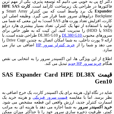
دکتر اچ پی به خوبی می دانیم که توسعه پذیری، یکی از مهم ترین
فاکتورها در طراحی یک زیرساخت کارآمد است.
کارت HPE SAS
Expander
یک برد واسط است که بین کنترلر Smart Array و
Backplane درایوهای سرور شما قرار می گیرد. وظیفه اصلی این
کارت، افزایش تعداد پورت های SAS است؛ به این معنی که شما می
توانید با استفاده از تنها یک کنترلر، تعداد بسیار بیشتری هارد درایو
(SSD یا HDD) را مدیریت کنید. این کیت که به طور خاص برای
سرورهای محبوب
DL380 G10
و DL385 G10 طراحی شده است، با
ارائه 9 پورت داخلی، به شما امکان اتصال به چندین Drive Cage را
می دهد و شما را از
خرید کنترلر سرور HP
اضافی بی نیاز می
سازد.
اطلاع از این ویژگی ها، این اکسپندر سرور را به انتخابی بی نقص
هنگام
خرید سرور HP جدید
تبدیل می کند.
قیمت SAS Expander Card HPE DL38X
Gen10
شاید در نگاه اول، هزینه برای یک اکسپندر کارت، یک خرج اضافی به
نظر برسد. اما با مقایسه
قیمت سرور فیزیکی
و هزینه خرید یک
اسمارت کنترلر جدید، ارزش واقعی این قطعه مشخص می شود.
خرید اکسپندر سرور
به شما اجازه می دهد با هزینه ای به مراتب
کمتر، ظرفیت ذخیره سازی سرور خود را تا حداکثر میزان ممکن