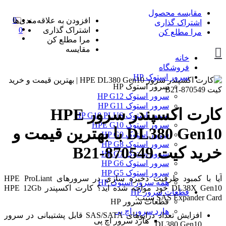
مقایسه محصول
0
افزودن به علاقه‌مندی‌ها
اشتراک گذاری
اشتراک گذاری
0
مرا مطلع کن
مرا مطلع کن
مقایسه
خانه
فروشگاه
سرور استوک HP
سرور استوک HP
سرور استوک HP G12
سرور استوک HP G11
کارت اکسپندر سرور HPE
سرور استوک HP G10 PLUS
سرور استوک HPE G10
DL380 Gen10 با بهترین قیمت و
سرور استوک HP G9
سرور استوک HP G8
خرید کیت 870549-B21
سرور استوک HP G7
سرور استوک HP G6
سرور استوک HP G5
آیا با کمبود ظرفیت ذخیره سازی در سرورهای HPE ProLiant
همه سرور استوک HP
DL38X Gen10 خود مواجه شده اید؟ کارت اکسپندر HPE 12Gb
قطعات سرور HP
SAS Expander Card سبب:
قطعات سرور HP
هارد سرور اچ پی
افزایش تعداد درایوهای SAS/SATA قابل پشتیبانی در سرور
هارد سرور اچ پی
DL380 Gen10