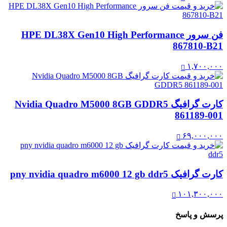
فن سرور HPE DL38X Gen10 High Performance
867810-B21
۱,۷۰۰,۰۰۰
کارت گرافیگ Nvidia Quadro M5000 8GB GDDR5
861189-001
۶۹,۰۰۰,۰۰۰
کارت گرافیک pny nvidia quadro m6000 12 gb ddr5
۱۰۱,۳۰۰,۰۰۰
پرسش و پاسخ