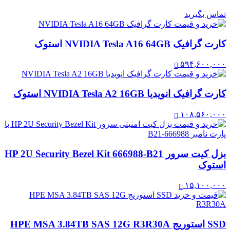
تماس بگیرید
کارت گرافیک NVIDIA Tesla A16 64GB استوک
۵۹۴,۶۰۰,۰۰۰
کارت گرافیک انویدیا NVIDIA Tesla A2 16GB استوک
۱۰۸,۵۶۰,۰۰۰
بزل کیت سرور HP 2U Security Bezel Kit 666988-B21
استوک
۱۵,۱۰۰,۰۰۰
SSD استوریج HPE MSA 3.84TB SAS 12G R3R30A