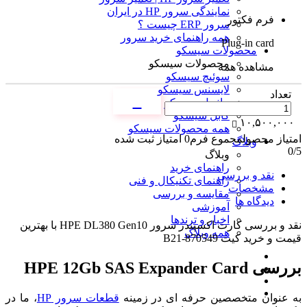
نمایندگی سرور HP در ایران
فرم فکتور
سرور ERP چیست ؟
همه راهنمای خرید سرور
Plug-in card
محصولات سیسکو
محصولات سیسکو
مشاهده همه
سوئیچ سیسکو
لایسنس سیسکو
تعداد
ماژول سیسکو
کابل سیسکو
۱۰,۵۰۰,۰۰۰
همه محصولات سیسکو
امتیاز محصول
مجموع فرم
0
امتیاز ثبت شده
وبلاگ
0
/5
وبلاگ
راهنمای خرید
نقد و بررسی
راهنمای تکنیکال و فنی
مشخصات
مقایسه و بررسی
دیدگاه ها
آموزشی
اخبار و ترندها
نقد و بررسی
کارت اکسپندر سرور HPE DL380 Gen10 با بهترین
همه وبلاگ
قیمت و خرید کیت 870549-B21
بررسی HPE 12Gb SAS Expander Card
به عنوان متخصصین حرفه ای در زمینه
قطعات سرور HP
، ما در