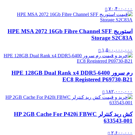
۷۰,۴۰۰,۰۰۰
استوریج HPE MSA 2072 16Gb Fibre Channel SFF
Storage S2C83A
۱,۵۰۰,۰۰۰,۰۰۰
رم سرور HPE 128GB Dual Rank x4 DDR5‑6400
EC8 Registered P69730-B21
۱۸۲,۰۰۰,۰۰۰
کش رید کنترلر HP 2GB Cache For P420i FBWC
633543-001
۲,۶۰۰,۰۰۰