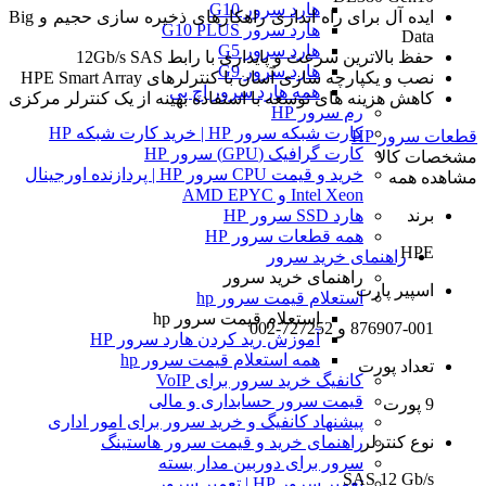
هارد سرور G10
ایده آل برای راه اندازی راهکارهای ذخیره سازی حجیم و Big
هارد سرور G10 PLUS
Data
هارد سرور G5
حفظ بالاترین سرعت و پایداری با رابط 12Gb/s SAS
هارد سرور G9
نصب و یکپارچه سازی آسان با کنترلرهای HPE Smart Array
همه هارد سرور اچ پی
کاهش هزینه های توسعه با استفاده بهینه از یک کنترلر مرکزی
رم سرور HP
کارت شبکه سرور HP | خرید کارت شبکه HP
قطعات سرور HP
کارت گرافیک (GPU) سرور HP
مشخصات کالا
خرید و قیمت CPU سرور HP | پردازنده اورجینال
مشاهده همه
Intel Xeon و AMD EPYC
برند
هارد SSD سرور HP
همه قطعات سرور HP
HPE
راهنمای خرید سرور
راهنمای خرید سرور
اسپیر پارت
استعلام قیمت سرور hp
استعلام قیمت سرور hp
876907-001 و 727252-002
آموزش ريد كردن هارد سرور HP
همه استعلام قیمت سرور hp
تعداد پورت
کانفیگ خرید سرور برای VoIP
قیمت سرور حسابداری و مالی
9 پورت
پیشنهاد کانفیگ و خرید سرور برای امور اداری
نوع کنترلر
راهنمای خرید و قیمت سرور هاستینگ
سرور برای دوربین مدار بسته
SAS 12 Gb/s
تعمیر سرور HP | تعمیر سرور