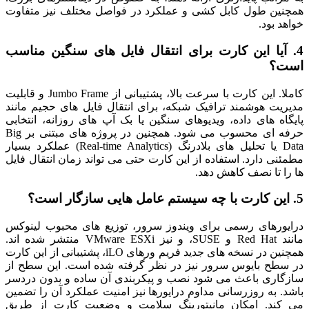
همچنین طول کابل کشی و عملکرد در فواصل مختلف نیز متفاوت
خواهد بود.
4. آیا این کارت برای انتقال فایل های سنگین مناسب
است؟
کاملا. این کارت با سرعت بالا، پشتیبانی از Jumbo Frame و قابلیت
مدیریت هوشمند ترافیک شبکه، برای انتقال فایل های حجیم مانند
پایگاه های داده، ویدیوهای سنگین یا بک آپ های روزانه، انتخابی
حرفه ای محسوب می شود. همچنین در پروژه های مبتنی بر Big
Data یا تحلیل های بلادرنگ (Real-time Analytics) عملکرد بسیار
مطمئنی دارد. استفاده از این کارت حتی می تواند زمان انتقال فایل
ها را تا نصف کاهش دهد.
5. این کارت با چه سیستم عامل هایی سازگار است؟
درایورهای رسمی برای ویندوز سرور، توزیع های محبوب لینوکس
مانند Red Hat و SUSE، و نیز VMware ESXi منتشر شده اند.
همچنین در نسخه های جدید فریم ورهای iLO، پشتیبانی از این کارت
در سطح بایوس سرور نیز در نظر گرفته شده است. این سطح از
سازگاری باعث می شود نصب و پیکربندی آن ساده و بدون دردسر
باشد. به روزرسانی مداوم درایورها نیز امنیت عملکرد آن را تضمین
می کند. امکان مانیتورینگ سلامت و وضعیت کارت از طریق