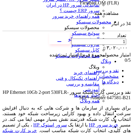
FlexibleLOM (FLR)
نمایندگی سرور HP در ایران
سرور ERP چیست ؟
مشاهده همه
همه راهنمای خرید سرور
محصولات سیسکو
34 در انبار
محصولات سیسکو
سوئیچ سیسکو
تعداد
لایسنس سیسکو
ماژول سیسکو
۳,۰۲۰,۰۰۰
کابل سیسکو
امتیاز محصول
مجموع فرم
0
امتیاز ثبت شده
همه محصولات سیسکو
0
/5
وبلاگ
وبلاگ
نقد و بررسی
راهنمای خرید
مشخصات
راهنمای تکنیکال و فنی
دیدگاه ها
مقایسه و بررسی
آموزشی
نقد و بررسی
کارت شبکه سرور HP Ethernet 10Gb 2-port 530FLR-
اخبار و ترندها
SFP+ Adapter 647581-B21
همه وبلاگ
برای بسیاری از سازمان ها و شرکت هایی که به دنبال افزایش
سرعت انتقال داده و بهبود کارایی زیرساخت شبکه خود هستند،
انتخاب یک کارت شبکه قدرتمند نقش بسیار مهمی ایفا می کند. در
مسیر
خرید سرور HP
یا ارتقا یک
سرور استوک HP
، یکی از تصمیم
های کلیدی، انتخاب کارت شبکه مناسب است.
خرید کارت شبکه