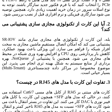
PCIe را انتخاب کنید که با فرم فکتور جدید سازگار باشند. توجه به
نوع اسلات سرور در زمان خرید اهمیت زیادی دارد. همچنین توصیه
می شود سازگاری فیزیکی و نرم افزاری قبل از نصب بررسی شود.
2. آیا این کارت از تکنولوژی مجازی سازی پشتیبانی می
کند؟
بله، این کارت از تکنولوژی های مجازی سازی مانند SR-IOV
پشتیبانی می کند که امکان اتصال مستقیم ماشین مجازی به سخت
افزار شبکه را فراهم می سازد. این ویژگی باعث بهبود عملکرد،
کاهش بار پردازشی روی CPU و افزایش بهره وری شبکه در محیط
های مجازی می شود. همچنین با پشتیبانی از NetQueue، بهره
برداری از منابع سیستم به شکل بهینه تری انجام می پذیرد. این
موضوع مخصوصا در مراکز داده چندمستاجری (Multi-Tenant)
بسیار حیاتی است.
3. تفاوت این کارت با مدل های RJ45 در چیست؟
کارت های مبتنی بر RJ45 از کابل های مسی Cat6/7 استفاده می
کنند، در حالی که مدل های SFP+ همچون این کارت، با کابل های
فیبر نوری یا DAC کار می کنند. این تفاوت در بستر انتقال باعث می
شود کارت های SFP+ نسبت به مدل های RJ45 تاخیر کمتر و انتقال
به مراتب پایدارتری ارائه دهند، به خصوص در دیتاسنترهای بزرگ.