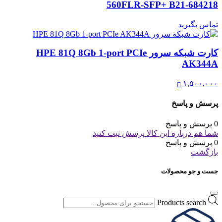
560FLR-SFP+ B21-684218
تماس بگیرید
کارت شبکه سرور HPE 81Q 8Gb 1-port PCIe
AK344A
۱,۵۰۰,۰۰۰
پرسش و پاسخ
0 پرسش و پاسخ
شما هم درباره این کالا پرسش ثبت کنید
0 پرسش و پاسخ
بازگشت
جست و جو محصولات
Products search