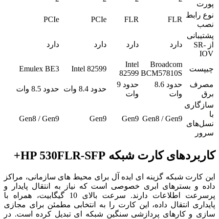
پورت
نوع رابط
PCIe
PCIe
FLR
FLR
نصب
پشتیبانی
دارد
دارد
دارد
دارد
از SR-
IOV
Intel
Broadcom
چیپست
Intel 82599
Emulex BE3
82599
BCM57810S
مصرف
حدود 8.6
حدود 9
حدود 8.4 وات
حدود 8.5 وات
برق
وات
وات
سازگاری
با
Gen8 / Gen9
Gen9
Gen9
Gen8 / Gen9
نسل‌های
سرور
کاربردهای کارت شبکه HP 530FLR-SFP+
این کارت شبکه گزینه ای ایده آل برای محیط های سازمانی، مراکز
داده و بسترهای ابری خصوصی است که نیاز به انتقال پایدار و
پرسرعت اطلاعات دارند. سرعت بالای 10 گیگابیت، همراه با
پایداری انتقال داده، این کارت را به انتخابی مطمئن برای مجازی
سازی و کارهای پردازشی سنگین شبکه ای تبدیل کرده است. در