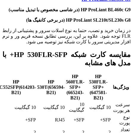
HP ProLiant BL460c G9 (در شاسی مخصوص با تبدیل مناسب)
HP ProLiant SL210t/SL230s G8 (در برخی کانفیگ ها)
در زمان خرید و نصب، حتما به نوع اسلات سرور و پشتیبانی از رابط
FLR توجه شود. علاوه بر این، بررسی تطابق نسخه فریم ور و نرم
افزار مدیریتی سرور با کارت شبکه نیز توصیه می شود.
مقایسه کارت شبکه HP 530FLR-SFP+ با
مدل های مشابه
HP
HP
HP
HP
560FLR-
530FLR-
ویژگی‌ها
SFP+
SFP+
530T(656594-
C552SFP(614203-
B21)
B21)
(665243-
(647581-
B21)
B21)
10
سرعت
10 گیگابیت
10 گیگابیت
10 گیگابیت
گیگابیت
هر پورت
نوع
SFP+
RJ45
SFP+
SFP+
پورت
تعداد
2
2
2
2