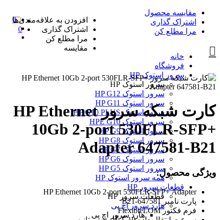
مقایسه محصول
0
افزودن به علاقه‌مندی‌ها
اشتراک گذاری
اشتراک گذاری
0
مرا مطلع کن
مرا مطلع کن
مقایسه
خانه
فروشگاه
سرور استوک HP
سرور استوک HP
سرور استوک HP G12
سرور استوک HP G11
کارت شبکه سرور HP Ethernet
سرور استوک HP G10 PLUS
سرور استوک HPE G10
10Gb 2-port 530FLR-SFP+
سرور استوک HP G9
سرور استوک HP G8
Adapter 647581-B21
سرور استوک HP G7
سرور استوک HP G6
سرور استوک HP G5
ویژگی محصول:
همه سرور استوک HP
قطعات سرور HP
HP Ethernet 10Gb 2-port 530FLR-SFP+ Adapter
قطعات سرور HP
پارت نامبر 647581-B21
هارد سرور اچ پی
فرم فکتور FlexibleLOM
هارد سرور اچ پی
سرعت انتقال داده 10 گیگابیت بر ثانیه