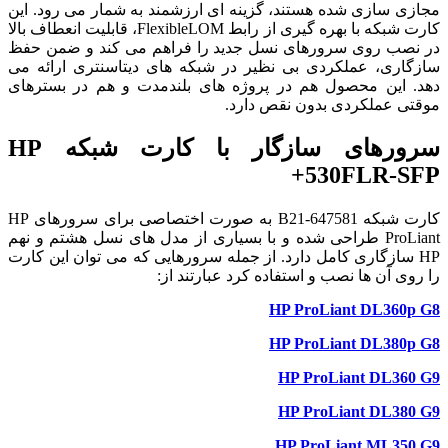
مجازی سازی شده هستند، گزینه ای ارزشمند به شمار می رود. این
کارت شبکه با بهره گیری از رابط FlexibleLOM، قابلیت انعطاف بالا
در نصب روی سرورهای نسل جدید را فراهم می کند و ضمن حفظ
سازگاری، عملکردی بی نظیر در شبکه های دیتاسنتری ارائه می
دهد. این محصول هم در پروژه های بلندمدت و هم در بسترهای
موقتی عملکردی بدون نقص دارد.
سرورهای سازگار با کارت شبکه HP
530FLR-SFP+
کارت شبکه 647581-B21 به صورت اختصاصی برای سرورهای HP
ProLiant طراحی شده و با بسیاری از مدل های نسل هشتم و نهم
HP سازگاری کامل دارد. از جمله سرورهایی که می توان این کارت
را روی آن ها نصب و استفاده کرد عبارتند از:
HP ProLiant DL360p G8
HP ProLiant DL380p G8
HP ProLiant DL360 G9
HP ProLiant DL380 G9
HP ProLiant ML350 G9