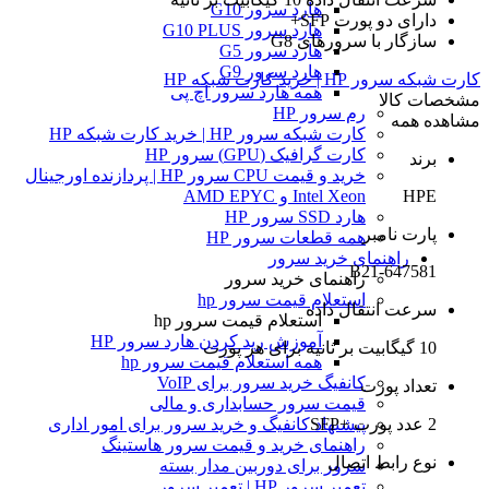
هارد سرور G10
دارای دو پورت SFP+
هارد سرور G10 PLUS
سازگار با سرورهای G8
هارد سرور G5
هارد سرور G9
کارت شبکه سرور HP | خرید کارت شبکه HP
همه هارد سرور اچ پی
مشخصات کالا
رم سرور HP
مشاهده همه
کارت شبکه سرور HP | خرید کارت شبکه HP
کارت گرافیک (GPU) سرور HP
برند
خرید و قیمت CPU سرور HP | پردازنده اورجینال
HPE
Intel Xeon و AMD EPYC
هارد SSD سرور HP
پارت نامبر
همه قطعات سرور HP
راهنمای خرید سرور
647581-B21
راهنمای خرید سرور
استعلام قیمت سرور hp
سرعت انتقال داده
استعلام قیمت سرور hp
آموزش ريد كردن هارد سرور HP
10 گیگابیت بر ثانیه برای هر پورت
همه استعلام قیمت سرور hp
کانفیگ خرید سرور برای VoIP
تعداد پورت
قیمت سرور حسابداری و مالی
2 عدد پورت +SFP
پیشنهاد کانفیگ و خرید سرور برای امور اداری
راهنمای خرید و قیمت سرور هاستینگ
نوع رابط اتصال
سرور برای دوربین مدار بسته
تعمیر سرور HP | تعمیر سرور