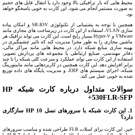
محیط هایی که بار ترافیکی بالا وجود دارد یا انتقال فایل های حجیم
به صورت مستمر انجام می شود، این کارت به خوبی پاسخگو خواهد
بود.
همچنین با توجه به پشتیبانی از تکنولوژی SR-IOV و امکان پیاده
سازی VLAN، استفاده از این کارت در زیرساخت های مجازی مانند
VMware و Hyper-V بسیار رایج است. این کارت می تواند ترافیک هر
ماشین مجازی را به طور مجزا مدیریت کند که تاثیر چشمگیری در
بهینه سازی منابع شبکه دارد. در محیط هایی مانند مراکز مالی،
دفاتر مهندسی، صنایع ارتباطی یا مجموعه های پردازش تصویر،
استفاده از این کارت می تواند عملکرد و سرعت کلی شبکه را تا چند
برابر افزایش دهد. این کارت همچنین در کاربردهایی مانند مانیتورینگ
شبکه، اجرای سیستم های ERP، و مدیریت پایگاه های داده توزیع
شده به خوبی عمل می کند.
سوالات متداول درباره کارت شبکه HP
530FLR-SFP+
1. این کارت شبکه با سرورهای نسل 10 HP سازگاری
دارد؟
خیر، این کارت برای اسلات FLR طراحی شده و مناسب سرورهای
نسل 8 و 9 است. برای نسل 10 باید مدل هایی با رابط FLR-T یا