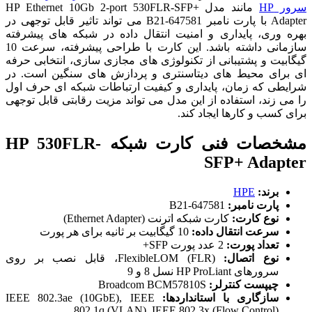
سرور HP
مانند مدل HP Ethernet 10Gb 2-port 530FLR-SFP+
Adapter با پارت نامبر 647581-B21 می تواند تاثیر قابل توجهی در
بهره وری، پایداری و امنیت انتقال داده در شبکه های پیشرفته
سازمانی داشته باشد. این کارت با طراحی پیشرفته، سرعت 10
گیگابیت و پشتیبانی از تکنولوژی های مجازی سازی، انتخابی حرفه
ای برای محیط های دیتاسنتری و پردازش های سنگین است. در
شرایطی که زمان، پایداری و کیفیت ارتباطات شبکه ای حرف اول
را می زند، استفاده از این مدل می تواند مزیت رقابتی قابل توجهی
برای کسب و کارها ایجاد کند.
مشخصات فنی کارت شبکه HP 530FLR-
SFP+ Adapter
برند:
HPE
پارت نامبر:
647581-B21
نوع کارت:
کارت شبکه اترنت (Ethernet Adapter)
سرعت انتقال داده:
10 گیگابیت بر ثانیه برای هر پورت
تعداد پورت:
2 عدد پورت SFP+
نوع اتصال:
FlexibleLOM (FLR)، قابل نصب بر روی
سرورهای HP ProLiant نسل 8 و 9
چیپست کنترلر:
Broadcom BCM57810S
سازگاری با استانداردها:
IEEE 802.3ae (10GbE), IEEE
802.1q (VLAN), IEEE 802.3x (Flow Control)