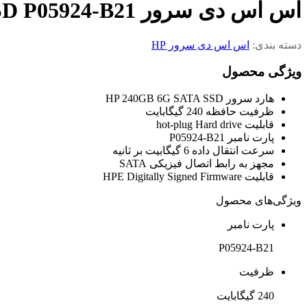
اس اس دی سرور HP 240GB SATA 6G SFF (2.5in) SSD P05924-B21
دسته بندی:
اس اس دی سرور HP
ویژگی محصول
هارد سرور HP 240GB 6G SATA SSD
ظرفیت حافظه 240 گیگابایت
قابلیت hot-plug Hard drive
پارت نامبر P05924-B21
سرعت انتقال داده 6 گیگابیت بر ثانیه
مجهز به رابط اتصال فیزیکی SATA
قابلیت HPE Digitally Signed Firmware
ویژگی‌های محصول
پارت نامبر
P05924-B21
ظرفیت
240 گیگابایت