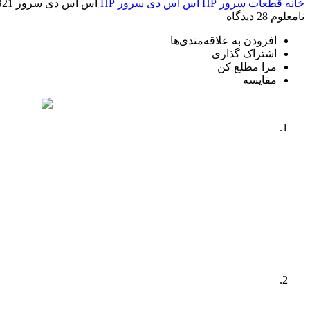
خانه
قطعات سرور HP
اس اس دی سرور HP
اس اس دی سرور HP 240GB SATA 6G SFF (2.5in) SSD P05924-B21
نامعلوم
28 دیدگاه
افزودن به علاقه‌مندی‌ها
اشتراک گذاری
مرا مطلع کن
مقایسه