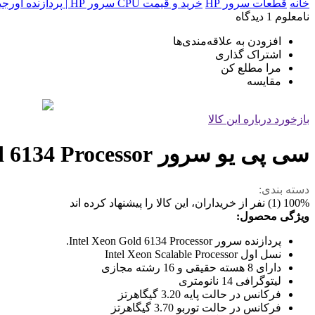
خانه
قطعات سرور HP
خرید و قیمت CPU سرور HP | پردازنده اورجینال Intel Xeon و AMD EPYC
نامعلوم
1 دیدگاه
افزودن به علاقه‌مندی‌ها
اشتراک گذاری
مرا مطلع کن
مقایسه
بازخورد درباره این کالا
سی پی یو سرور Intel Xeon Gold 6134 Processor
دسته بندی:
100% (1) نفر از خریداران، این کالا را پیشنهاد کرده اند
ویژگی محصول:
پردازنده سرور Intel Xeon Gold 6134 Processor.
نسل اول Intel Xeon Scalable Processor
دارای 8 هسته حقیقی و 16 رشته مجازی
لیتوگرافی 14 نانومتری
فرکانس در حالت پایه 3.20 گیگاهرتز
فرکانس در حالت توربو 3.70 گیگاهرتز