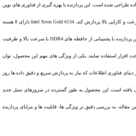
 و مراکز داده طراحی شده است. این پردازنده با بهره گیری از فناوری های نوین
ساخت و معماری مدرن، توان پردازشی بسیار بالایی را در اختیار کاربران قرار می دهد و قادر است بارهای کاری سنگین و پیچیده را با سرعت و کارایی بالا پردازش کند. Intel Xeon Gold 6134 دارای 8 هسته
فیزیکی و 16 رشته پردازشی است که امکان اجرای همزمان چندین فرآیند و برنامه را به صورت کاملا روان و بدون وقفه فراهم می کند. این پردازنده با پشتیبانی از حافظه های DDR4 با سرعت بالا و ظرفیت
 افزار استفاده نمایند. یکی از ویژگی های مهم این محصول، توان
نیای فناوری اطلاعات که نیاز به پردازش سریع و دقیق داده ها روز
اسخگویی به این نیازها را دارند، اهمیت فراوانی یافته است. این محصول به طور گسترده در سرورهای نسل جدید
 مقاله، به بررسی دقیق تر ویژگی ها، قابلیت ها و مزایای پردازنده