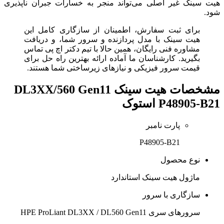
هیت سینک غیر اصلی می‌تواند منجر به خسارات جبران ناپذیری
شود.
برای ثبت سفارش، اطمینان از سازگاری کامل این
هیت سینک با مدل پردازنده و سرور شما، و دریافت
مشاوره فنی رایگان، همین حالا با تیم دکتر اچ پی تماس
بگیرید. کارشناسان ما آماده ارائه بهترین راه حل برای
قیمت سرور فیزیکی و نیازهای زیرساختی شما هستند.
مشخصات
هیت سینک DL3XX/560 Gen11
P48905-B21 استوک
پارت نامبر
P48905-B21
نوع محصول
ماژول هیت سینک استاندارد
سازگاری با سرور
سرورهای سری HPE ProLiant DL3XX / DL560 Gen11