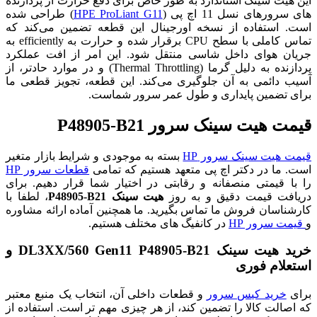
این هیت سینک استاندارد به طور خاص برای دفع حرارت از پردازنده
های سرورهای نسل 11 اچ پی (
HPE ProLiant G11
) طراحی شده
است. استفاده از نسخه اورجینال این قطعه تضمین می‌کند که
تماس کاملی با سطح CPU برقرار شده و حرارت به efficiently به
جریان هوای داخل شاسی منتقل شود. این امر از افت عملکرد
پردازنده به دلیل گرما (Thermal Throttling) و در موارد حادتر، از
آسیب دائمی به آن جلوگیری می‌کند. این قطعه، تجویز قطعی ما
برای تضمین پایداری و طول عمر سرور شماست.
قیمت هیت سینک سرور P48905-B21
قیمت هیت سینک سرور HP
بسته به موجودی و شرایط بازار متغیر
است. ما در دکتر اچ پی متعهد هستیم که تمامی
قطعات سرور HP
را با قیمتی منصفانه و رقابتی در اختیار شما قرار دهیم. برای
دریافت قیمت دقیق و به روز
هیت سینک P48905-B21
، لطفا با
کارشناسان فروش ما تماس بگیرید. ما همچنین آماده ارائه مشاوره
و
قیمت سرور HP
در کانفیگ های مختلف هستیم.
خرید هیت سینک DL3XX/560 Gen11 P48905-B21 و
استعلام فوری
برای
خرید کیس سرور
و قطعات داخلی آن، انتخاب یک منبع معتبر
که اصالت کالا را تضمین کند، از هر چیزی مهم تر است. استفاده از