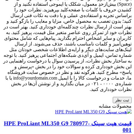
(Space) بیش‌از‌حدِ معمول، شکلک یا ایموجی استفاده نکنید و از
کشیدن حروف یا کلمات با صفحه‌کلید بپرهیزید. نظرات خود را
براساس تجربه و استفاده‌ی عملی و با دقت به نکات فنی ارسال
کنید؛ بدون تعصب به محصول خاص، مزایا و معایب را بازگو کنید و
بهتر است از ارسال نظرات چندکلمه‌‌ای خودداری کنید. بهتر است در
نظرات خود از تمرکز روی عناصر متغیر مثل قیمت، پرهیز کنید. به
کاربران و سایر اشخاص احترام بگذارید. پیام‌هایی که شامل محتوای
توهین‌آمیز و کلمات نامناسب باشند، حذف می‌شوند. از ارسال
لینک‌های سایت‌های دیگر و ارایه‌ی اطلاعات شخصی خودتان مثل
شماره تماس، ایمیل و آی‌دی شبکه‌های اجتماعی پرهیز کنید. با توجه
به ساختار بخش نظرات، از پرسیدن سوال یا درخواست راهنمایی در
این بخش خودداری کرده و سوالات خود را در بخش «پرسش و
پاسخ» مطرح کنید. هرگونه نقد و نظر در خصوص سایت فروشگاه
ما، خدمات و درخواست کالا را با ایمیل info@yourdomain.com یا با
شماره‌ی ۰۰۰۰ - ۰۲۱ در میان بگذارید و از نوشتن آن‌ها در بخش
نظرات خودداری کنید.
ثبت نظر
محصولات مشابه
قیمت هیت سینک HPE ProLiant ML350 G9 780977-
001