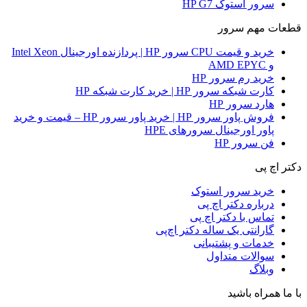
سرور استوک HP G7
قطعات مهم سرور
خرید و قیمت CPU سرور HP | پردازنده اورجینال Intel Xeon
و AMD EPYC
خرید رم سرور HP
کارت شبکه سرور HP | خرید کارت شبکه HP
هارد سرور HP
فروش پاور سرور HP | خرید پاور سرور HP – قیمت و خرید
پاور اورجینال سرورهای HPE
فن سرور HP
دکتر اچ پی
خرید سرور استوک
درباره دکتر اچ پی
تماس با دکتر اچ پی
گارانتی یک ساله دکتر اچ‌پی
خدمات و پشتیبانی
سوالات متداول
وبلاگ
با ما همراه باشید