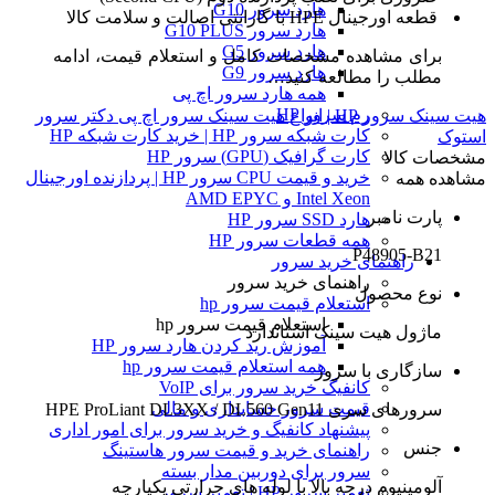
هارد سرور G10
قطعه اورجینال HPE با گارانتی اصالت و سلامت کالا
هارد سرور G10 PLUS
هارد سرور G5
برای مشاهده مشخصات کامل و استعلام قیمت، ادامه
هارد سرور G9
مطلب را مطالعه کنید…
همه هارد سرور اچ پی
رم سرور HP
هیت سینک سرور HP | انواع هیت سینک سرور اچ پی دکتر سرور
کارت شبکه سرور HP | خرید کارت شبکه HP
استوک
کارت گرافیک (GPU) سرور HP
مشخصات کالا
خرید و قیمت CPU سرور HP | پردازنده اورجینال
مشاهده همه
Intel Xeon و AMD EPYC
پارت نامبر
هارد SSD سرور HP
همه قطعات سرور HP
P48905-B21
راهنمای خرید سرور
راهنمای خرید سرور
نوع محصول
استعلام قیمت سرور hp
استعلام قیمت سرور hp
ماژول هیت سینک استاندارد
آموزش ريد كردن هارد سرور HP
همه استعلام قیمت سرور hp
سازگاری با سرور
کانفیگ خرید سرور برای VoIP
قیمت سرور حسابداری و مالی
سرورهای سری HPE ProLiant DL3XX / DL560 Gen11
پیشنهاد کانفیگ و خرید سرور برای امور اداری
جنس
راهنمای خرید و قیمت سرور هاستینگ
سرور برای دوربین مدار بسته
آلومینیوم درجه بالا با لوله های حرارتی یکپارچه
تعمیر سرور HP | تعمیر سرور