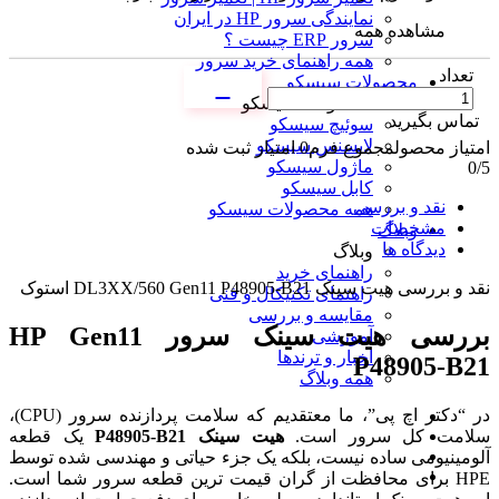
نمایندگی سرور HP در ایران
مشاهده همه
سرور ERP چیست ؟
همه راهنمای خرید سرور
تعداد
محصولات سیسکو
محصولات سیسکو
تماس بگیرید
سوئیچ سیسکو
لایسنس سیسکو
امتیاز محصول
مجموع فرم
0
امتیاز ثبت شده
ماژول سیسکو
0
/5
کابل سیسکو
نقد و بررسی
همه محصولات سیسکو
مشخصات
وبلاگ
دیدگاه ها
وبلاگ
راهنمای خرید
نقد و بررسی
هیت سینک DL3XX/560 Gen11 P48905-B21 استوک
راهنمای تکنیکال و فنی
مقایسه و بررسی
بررسی هیت سینک سرور HP Gen11
آموزشی
اخبار و ترندها
P48905-B21
همه وبلاگ
در “دکتر اچ پی”، ما معتقدیم که سلامت پردازنده سرور (CPU)،
سلامت کل سرور است.
هیت سینک P48905-B21
یک قطعه
آلومینیومی ساده نیست، بلکه یک جزء حیاتی و مهندسی شده توسط
HPE برای محافظت از گران قیمت ترین قطعه سرور شما است.