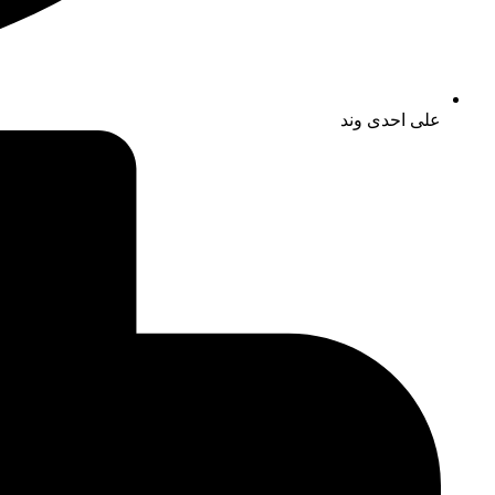
علی احدی وند