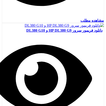
مشاهده مطلب
دانلود فریمور سرور HP DL380 G9 و DL380 G10