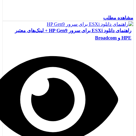
مشاهده مطلب
راهنمای دانلود ESXi برای سرور HP Gen9 + لینک‌های معتبر
HPE و Broadcom