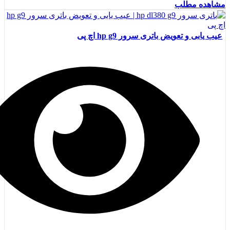
مشاهده مطلب
عیب یابی و تعویض باتری سرور hp g9 اچ پی