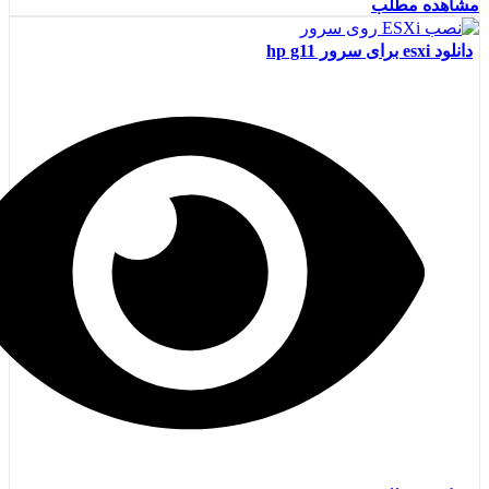
مشاهده مطلب
دانلود esxi برای سرور hp g11