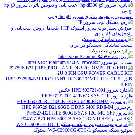
عیب یابی و تعویض باتری سرور hp g9 اچ پی
آموزش تغییر بوت سرور استوک HP | علت‌ها، روش عیب‌یابی و
راه‌حل‌های کاربردی
لیست نمایندگی سیسکو در ایران
پربازدیدترین محصولات
سی پی یو سرور Intel Xeon Platinum 8468V Processor
کابل HPE P77896-B21 PROLIANT DL380 COMPUTE G11 2U
8-PIN
هارد سرور HPE 693721-001 4TB 6G SAS 7.2K
رم سرور HPE P69729-B21 96GB DDR5-6400 RDIMM
SSD سرور P04527-B21 HPE 800GB SAS 12G MU SFF
سوئیچ شبکه سیسکو WS-C2960CG-8TC-L استوک