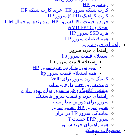
رم سرور HP
کارت شبکه سرور HP | خرید کارت شبکه HP
کارت گرافیک (GPU) سرور HP
خرید و قیمت CPU سرور HP | پردازنده اورجینال Intel
Xeon و AMD EPYC
هارد SSD سرور HP
همه قطعات سرور HP
راهنمای خرید سرور
راهنمای خرید سرور
استعلام قیمت سرور hp
استعلام قیمت سرور hp
آموزش ريد كردن هارد سرور HP
همه استعلام قیمت سرور hp
کانفیگ خرید سرور برای VoIP
قیمت سرور حسابداری و مالی
پیشنهاد کانفیگ و خرید سرور برای امور اداری
راهنمای خرید و قیمت سرور هاستینگ
سرور برای دوربین مدار بسته
تعمیر سرور HP | تعمیر سرور
نمایندگی سرور HP در ایران
سرور ERP چیست ؟
همه راهنمای خرید سرور
محصولات سیسکو