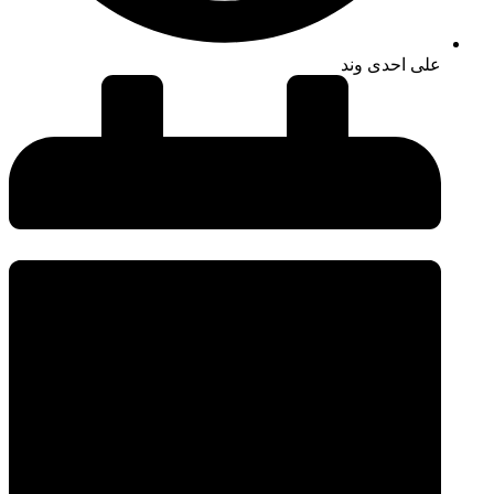
علی احدی وند