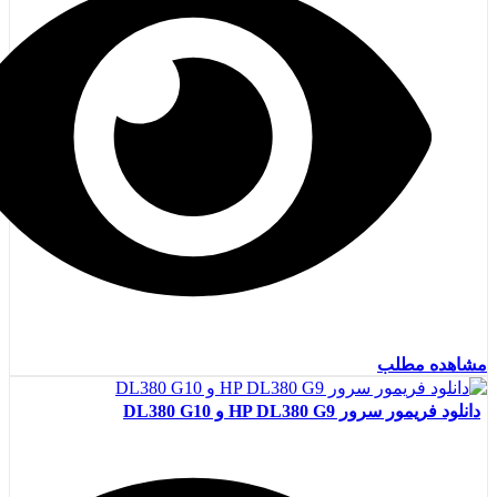
مشاهده مطلب
دانلود فریمور سرور HP DL380 G9 و DL380 G10