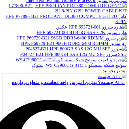
سی پی یو سرور Intel Xeon Platinum 8468V Processor
کابل HPE P77896-B21 PROLIANT DL380 COMPUTE G11 2U
8-PIN
هارد سرور HPE 693721-001 4TB 6G SAS 7.2K
رم سرور HPE P69729-B21 96GB DDR5-6400 RDIMM
SSD سرور P04527-B21 HPE 800GB SAS 12G MU SFF
سوئیچ شبکه سیسکو WS-C2960CG-8TC-L استوک
بیشتر بخوانید
ALU چیست؟ بهترین اموزش واحد محاسبه و منطق پردازنده