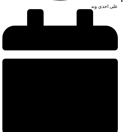
علی احدی وند