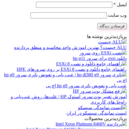
ایمیل
*
وب‌ سایت
پربازدیدترین نوشته ها
ALU چیست؟ بهترین اموزش واحد محاسبه و منطق پردازنده
دانلود esxi برای سرور hp g11
راهنمای جامع دانلود و نصب ESXi 8 بر روی سرورهای HPE
عیب یابی و تعویض باتری سرور hp g9 اچ پی
آموزش تغییر بوت سرور استوک HP | علت‌ها، روش عیب‌یابی و
راه‌حل‌های کاربردی
لیست نمایندگی سیسکو در ایران
پربازدیدترین محصولات