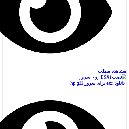
مشاهده مطلب
دانلود esxi برای سرور hp g11