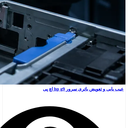
عیب یابی و تعویض باتری سرور hp g9 اچ پی