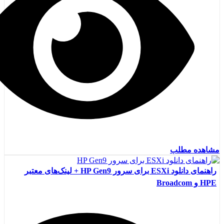
مشاهده مطلب
راهنمای دانلود ESXi برای سرور HP Gen9 + لینک‌های معتبر
HPE و Broadcom