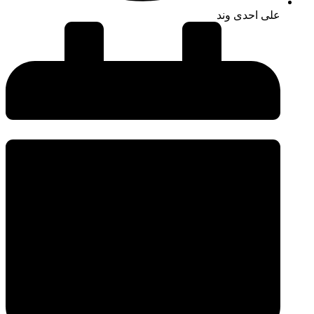
علی احدی وند