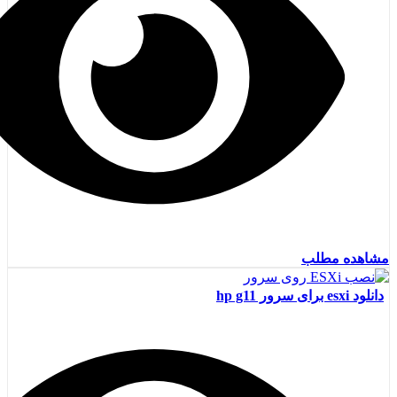
مشاهده مطلب
دانلود esxi برای سرور hp g11