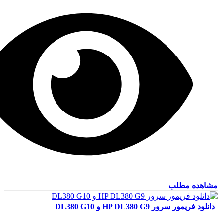
مشاهده مطلب
دانلود فریمور سرور HP DL380 G9 و DL380 G10