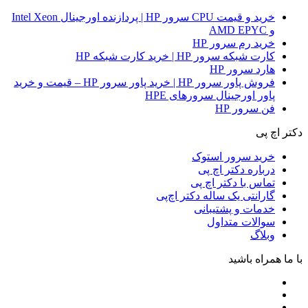
خرید و قیمت CPU سرور HP | پردازنده اورجینال Intel Xeon
و AMD EPYC
خرید رم سرور HP
کارت شبکه سرور HP | خرید کارت شبکه HP
هارد سرور HP
فروش پاور سرور HP | خرید پاور سرور HP – قیمت و خرید
پاور اورجینال سرورهای HPE
فن سرور HP
دکتر اچ پی
خرید سرور استوک
درباره دکتر اچ پی
تماس با دکتر اچ پی
گارانتی یک ساله دکتر اچ‌پی
خدمات و پشتیبانی
سوالات متداول
وبلاگ
با ما همراه باشید