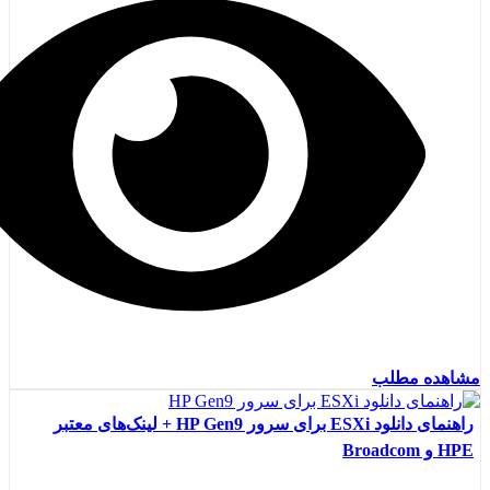
مشاهده مطلب
راهنمای دانلود ESXi برای سرور HP Gen9 + لینک‌های معتبر
HPE و Broadcom