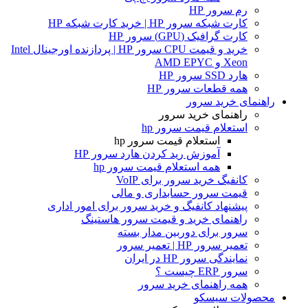
رم سرور HP
کارت شبکه سرور HP | خرید کارت شبکه HP
کارت گرافیک (GPU) سرور HP
خرید و قیمت CPU سرور HP | پردازنده اورجینال Intel
Xeon و AMD EPYC
هارد SSD سرور HP
همه قطعات سرور HP
راهنمای خرید سرور
راهنمای خرید سرور
استعلام قیمت سرور hp
استعلام قیمت سرور hp
آموزش ريد كردن هارد سرور HP
همه استعلام قیمت سرور hp
کانفیگ خرید سرور برای VoIP
قیمت سرور حسابداری و مالی
پیشنهاد کانفیگ و خرید سرور برای امور اداری
راهنمای خرید و قیمت سرور هاستینگ
سرور برای دوربین مدار بسته
تعمیر سرور HP | تعمیر سرور
نمایندگی سرور HP در ایران
سرور ERP چیست ؟
همه راهنمای خرید سرور
محصولات سیسکو