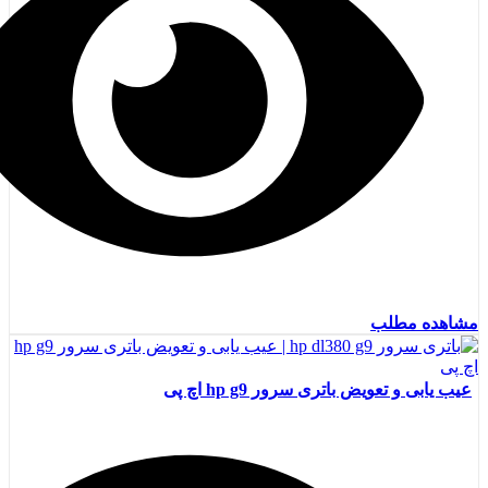
مشاهده مطلب
عیب یابی و تعویض باتری سرور hp g9 اچ پی