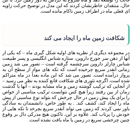
حال، منتقدان خاطرنشان کردند که این مدل در توضیح حرکت زاویه
ای فعلی ماه در اطراف زمین ناکام مانده است.
شکافت زمین ماه را ایجاد می کند
در مجموعه دیگری از نظریه های اولیه شکل گیری ماه – که یکی از
آنها از ذهن سر جورج داروین، ستاره شناس انگلیسی و پسر طبیعت
شناس چارلز داروین سرچشمه گرفته است – تصور می شد زمین
زمانی آنقدر سریع چرخیده است که تکه های مواد از سطح آن به
پرواز درآمده است. تصور می شد که این ماده بعداً در ماه متراکم
شده است. اگرچه تئوری های شکافت قانع کننده به نظر می رسید –
از آنجایی که ترکیب گوشته زمین و ماه مشابه بودند – آنها با گذشت
زمان از بین رفتند زیرا هیچ کس نتوانست ترکیب مناسبی از خواص
را برای یک پیش زمین در حال چرخش که بتواند نوع مناسبی از پیش
ماه را ایجاد کند، کشف کند. . به طور خاص، دانشمندان به سادگی
باور نمی کردند که زمین می تواند آنقدر سریع بچرخد تا تکه هایی از
خودش را پرتاب کند. علاوه بر این، تاکنون هیچ مدرکی دال بر وقوع
چنین چرخشی سریع در زمین یا ماه یافت نشده است.