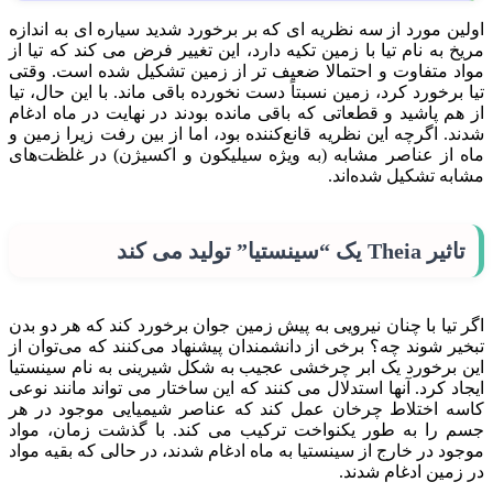
اولین مورد از سه نظریه ای که بر برخورد شدید سیاره ای به اندازه
مریخ به نام تیا با زمین تکیه دارد، این تغییر فرض می کند که تیا از
مواد متفاوت و احتمالا ضعیف تر از زمین تشکیل شده است. وقتی
تیا برخورد کرد، زمین نسبتاً دست نخورده باقی ماند. با این حال، تیا
از هم پاشید و قطعاتی که باقی مانده بودند در نهایت در ماه ادغام
شدند. اگرچه این نظریه قانع‌کننده بود، اما از بین رفت زیرا زمین و
ماه از عناصر مشابه (به ویژه سیلیکون و اکسیژن) در غلظت‌های
مشابه تشکیل شده‌اند.
تاثیر Theia یک “سینستیا” تولید می کند
اگر تیا با چنان نیرویی به پیش زمین جوان برخورد کند که هر دو بدن
تبخیر شوند چه؟ برخی از دانشمندان پیشنهاد می‌کنند که می‌توان از
این برخورد یک ابر چرخشی عجیب به شکل شیرینی به نام سینستیا
ایجاد کرد. آنها استدلال می کنند که این ساختار می تواند مانند نوعی
کاسه اختلاط چرخان عمل کند که عناصر شیمیایی موجود در هر
جسم را به طور یکنواخت ترکیب می کند. با گذشت زمان، مواد
موجود در خارج از سینستیا به ماه ادغام شدند، در حالی که بقیه مواد
در زمین ادغام شدند.