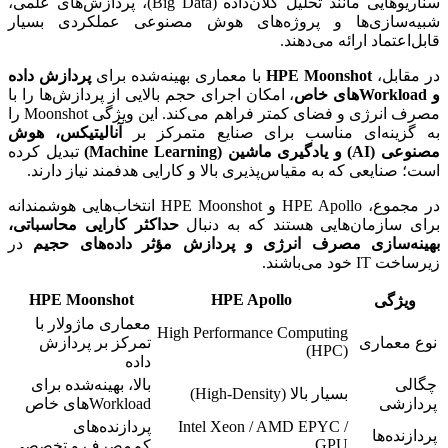
سناریوهایی مانند تحلیل کلان‌داده (Big Data)، پردازش‌های علمی،
شبیه‌سازی‌ها و پروژه‌های هوش مصنوعی عملکردی بسیار
قابل‌اعتماد ارائه می‌دهند.
در مقابل،
HPE Moonshot
با معماری بهینه‌شده برای
پردازش داده
و Workloadهای خاص
، امکان اجرای حجم بالایی از پردازش‌ها را با
مصرف انرژی و فضای کمتر فراهم می‌کند. این ویژگی Moonshot را
به گزینه‌ای مناسب برای صنایع متمرکز بر
آنالیتیکس، هوش
مصنوعی (AI) و یادگیری ماشین (Machine Learning)
تبدیل کرده
است؛ صنایعی که به مقیاس‌پذیری بالا و کارایی هدفمند نیاز دارند.
در مجموع، HPE Apollo و HPE Moonshot انتخاب‌هایی هوشمندانه
برای سازمان‌هایی هستند که به دنبال
حداکثر کارایی محاسباتی،
بهینه‌سازی مصرف انرژی و پردازش مؤثر داده‌های حجیم
در
زیرساخت IT خود می‌باشند.
HPE Moonshot
HPE Apollo
ویژگی
معماری ماژولار با
High Performance Computing
نوع معماری
تمرکز بر پردازش
(HPC)
داده
چگالی
بالا، بهینه‌شده برای
بسیار بالا (High-Density)
پردازشی
Workloadهای خاص
Intel Xeon / AMD EPYC /
پردازنده‌های
پردازنده‌ها
GPU
کم‌مصرف و تخصصی