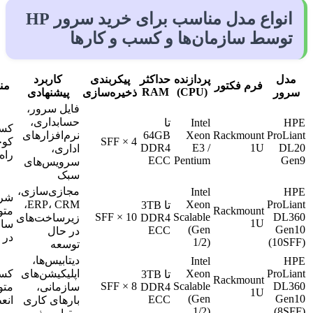
انواع مدل مناسب برای خرید سرور HP
توسط سازمان‌ها و کسب و کارها
مدل
پردازنده
حداکثر
پیکربندی
کاربرد
فرم فکتور
من
RAM
(CPU)
سرور
ذخیره‌سازی
پیشنهادی
فایل سرور،
حسابداری،
HPE
Intel
تا
کسب
ProLiant
Rackmount
Xeon
64GB
نرم‌افزارهای
4 × SFF
کوچ
DDR4
E3 /
1U
DL20
اداری،
راه
ECC
Pentium
Gen9
سرویس‌های
سبک
مجازی‌سازی،
Intel
HPE
شرک
ERP، CRM،
Xeon
ProLiant
تا 3TB
Rackmount
متو
10 × SFF
Scalable
DL360
DDR4
زیرساخت‌های
1U
ساز
(Gen
Gen10
ECC
در حال
در 
1/2)
(10SFF)
توسعه
دیتابیس‌ها،
Intel
HPE
ProLiant
Xeon
اپلیکیشن‌های
کسب
تا 3TB
Rackmount
8 × SFF
Scalable
DL360
DDR4
سازمانی،
متو
1U
(Gen
Gen10
ECC
بارهای کاری
انع
1/2)
(8SFF)