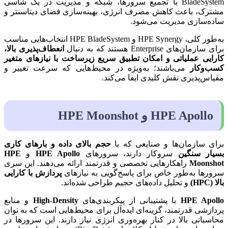
BladeSystem با تجمیع سرورها، شبکه و مدیریت در یک شاسی
مشترک، باعث کاهش مصرف انرژی، بهینه‌سازی فضای دیتاسنتر و
ساده‌سازی مدیریت می‌شود.
به‌طور کلی، HPE Synergy و HPE BladeSystem انتخاب‌هایی مناسب
برای سازمان‌های Enterprise هستند که به دنبال
انعطاف‌پذیری بالا،
کارایی عملیاتی و امکان تطبیق سریع زیرساخت با نیازهای متغیر
کسب‌وکار
می‌باشند؛ به‌ویژه در محیط‌هایی که سرعت تغییر و
مقیاس‌پذیری نقش کلیدی ایفا می‌کند.
HPE Apollo و HPE Moonshot
برای سازمان‌ها و صنایعی که با
حجم بالای داده و بارهای کاری
بسیار سنگین
سروکار دارند، سرورهای
HPE Apollo
و
HPE
Moonshot
راهکارهایی تخصصی و قدرتمند ارائه می‌دهند. این سری
سرورها به‌طور خاص برای پاسخ‌گویی به نیازهای
پردازش با کارایی
بالا (HPC)
و تحلیل داده‌های حجیم طراحی شده‌اند.
HPE Apollo
با پشتیبانی از پیکربندی‌های
High-Density
و منابع
پردازشی قدرتمند، گزینه‌ای ایده‌آل برای محیط‌هایی است که به توان
محاسباتی بالا در کنار بهره‌وری انرژی نیاز دارند. این سرورها در