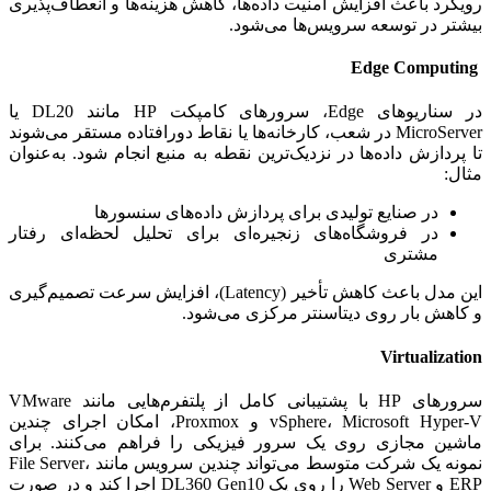
رویکرد باعث افزایش امنیت داده‌ها، کاهش هزینه‌ها و انعطاف‌پذیری
بیشتر در توسعه سرویس‌ها می‌شود.
Edge Computing
در سناریوهای Edge، سرورهای کامپکت HP مانند DL20 یا
MicroServer در شعب، کارخانه‌ها یا نقاط دورافتاده مستقر می‌شوند
تا پردازش داده‌ها در نزدیک‌ترین نقطه به منبع انجام شود. به‌عنوان
مثال:
در صنایع تولیدی برای پردازش داده‌های سنسورها
در فروشگاه‌های زنجیره‌ای برای تحلیل لحظه‌ای رفتار
مشتری
این مدل باعث کاهش تأخیر (Latency)، افزایش سرعت تصمیم‌گیری
و کاهش بار روی دیتاسنتر مرکزی می‌شود.
Virtualization
سرورهای HP با پشتیبانی کامل از پلتفرم‌هایی مانند VMware
vSphere، Microsoft Hyper-V و Proxmox، امکان اجرای چندین
ماشین مجازی روی یک سرور فیزیکی را فراهم می‌کنند. برای
نمونه یک شرکت متوسط می‌تواند چندین سرویس مانند File Server،
ERP و Web Server را روی یک DL360 Gen10 اجرا کند و در صورت