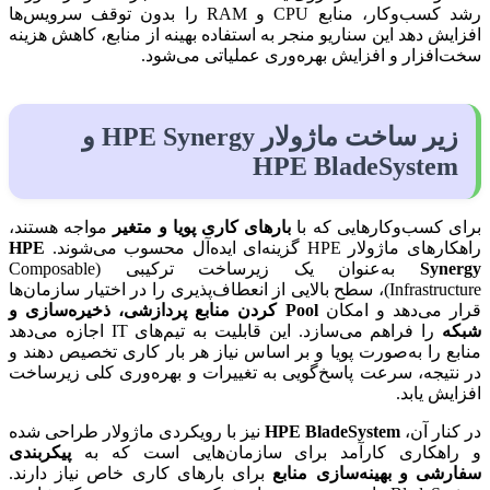
رشد کسب‌وکار، منابع CPU و RAM را بدون توقف سرویس‌ها
افزایش دهد این سناریو منجر به استفاده بهینه از منابع، کاهش هزینه
سخت‌افزار و افزایش بهره‌وری عملیاتی می‌شود.
زیر ساخت ماژولار HPE Synergy و
HPE BladeSystem
برای کسب‌وکارهایی که با
بارهای کاری پویا و متغیر
مواجه هستند،
راهکارهای ماژولار HPE گزینه‌ای ایده‌آل محسوب می‌شوند.
HPE
Synergy
به‌عنوان یک زیرساخت ترکیبی (Composable
Infrastructure)، سطح بالایی از انعطاف‌پذیری را در اختیار سازمان‌ها
قرار می‌دهد و امکان
Pool کردن منابع پردازشی، ذخیره‌سازی و
شبکه
را فراهم می‌سازد. این قابلیت به تیم‌های IT اجازه می‌دهد
منابع را به‌صورت پویا و بر اساس نیاز هر بار کاری تخصیص دهند و
در نتیجه، سرعت پاسخ‌گویی به تغییرات و بهره‌وری کلی زیرساخت
افزایش یابد.
در کنار آن،
HPE BladeSystem
نیز با رویکردی ماژولار طراحی شده
و راهکاری کارآمد برای سازمان‌هایی است که به
پیکربندی
سفارشی و بهینه‌سازی منابع
برای بارهای کاری خاص نیاز دارند.