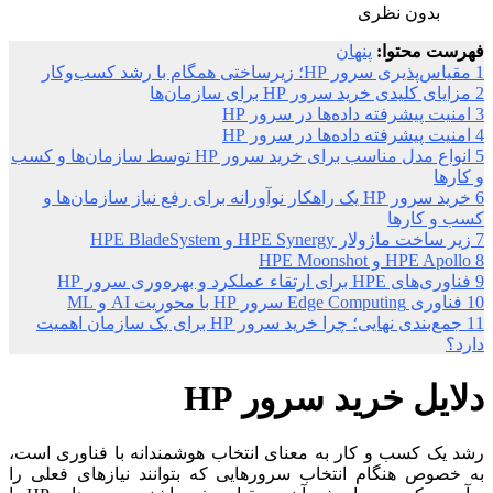
بدون نظری
فهرست محتوا:
پنهان
1
مقیاس‌پذیری سرور HP؛ زیرساختی همگام با رشد کسب‌وکار
2
مزایای کلیدی خرید سرور HP برای سازمان‌ها
3
امنیت پیشرفته داده‌ها در سرور HP
4
امنیت پیشرفته داده‌ها در سرور HP
5
انواع مدل مناسب برای خرید سرور HP توسط سازمان‌ها و کسب
و کارها
6
خرید سرور HP یک راهکار نوآورانه برای رفع نیاز سازمان‌ها و
کسب و کارها
7
زیر ساخت ماژولار HPE Synergy و HPE BladeSystem
8
HPE Apollo و HPE Moonshot
9
فناوری‌های HPE برای ارتقاء عملکرد و بهره‌وری سرور HP
10
فناوری Edge Computing سرور HP با محوریت AI و ML
11
جمع‌بندی نهایی؛ چرا خرید سرور HP برای یک سازمان اهمیت
دارد؟
دلایل خرید سرور HP
رشد یک کسب و کار به معنای انتخاب هوشمندانه با فناوری است،
به خصوص هنگام انتخاب سرورهایی که بتوانند نیازهای فعلی را