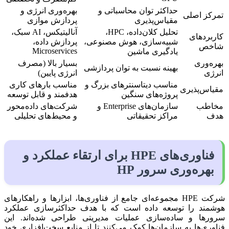
حداکثر توان محاسباتی و
بهره‌وری انرژی و
تمرکز اصلی
مقیاس‌پذیری
پردازش موازی
تحلیل کلان‌داده، HPC،
آنالیتیکس، AI سبک،
کاربردهای
شبیه‌سازی، هوش مصنوعی،
پردازش داده،
شاخص
Microservices
یادگیری ماشین
بهره‌وری
بسیار بالا (مصرف
بهینه نسبت به توان پردازشی
انرژی
انرژی پایین)
مناسب دیتاسنترهای بزرگ و
مناسب بارهای کاری
مقیاس‌پذیری
پروژه‌های سنگین
هدفمند و قابل توسعه
مخاطب
سازمان‌های Enterprise و
شرکت‌های داده‌محور
هدف
مراکز تحقیقاتی
و محیط‌های تحلیلی
فناوری‌های HPE برای ارتقاء عملکرد و
بهره‌وری سرور HP
شرکت HPE مجموعه‌ای جامع از فناوری‌ها، ابزارها و راهکارهای
هوشمند را توسعه داده است که با هدف حداکثرسازی عملکرد
سرورها و ساده‌سازی عملیات مدیریتی طراحی شده‌اند. این
فناوری‌ها به سازمان‌ها کمک می‌کنند تا از منابع سخت‌افزاری خود