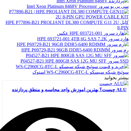
سی پی یو سرور Intel Xeon Platinum 8468V Processor
کابل HPE P77896-B21 PROLIANT DL380 COMPUTE G11 2U
8-PIN
هارد سرور HPE 693721-001 4TB 6G SAS 7.2K
رم سرور HPE P69729-B21 96GB DDR5-6400 RDIMM
SSD سرور P04527-B21 HPE 800GB SAS 12G MU SFF
سوئیچ شبکه سیسکو WS-C2960CG-8TC-L استوک
بیشتر بخوانید
ALU چیست؟ بهترین اموزش واحد محاسبه و منطق پردازنده