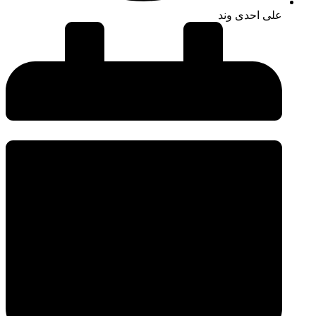
علی احدی وند