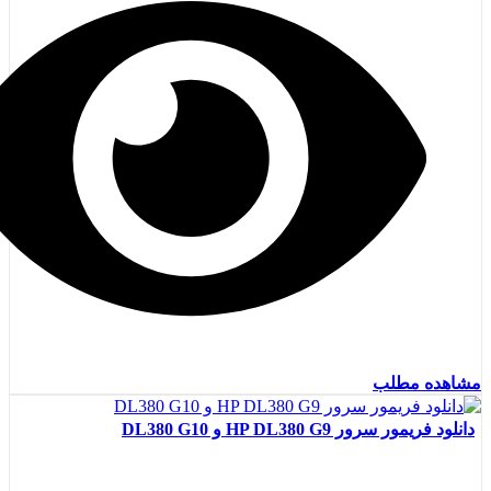
مشاهده مطلب
دانلود فریمور سرور HP DL380 G9 و DL380 G10