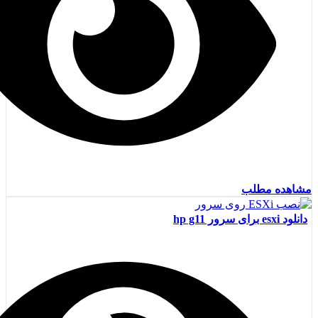
مشاهده مطلب
دانلود esxi برای سرور hp g11