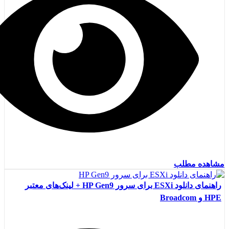
مشاهده مطلب
راهنمای دانلود ESXi برای سرور HP Gen9 + لینک‌های معتبر
HPE و Broadcom