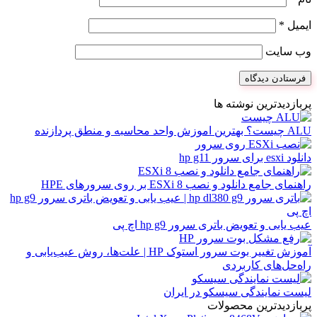
ایمیل
*
وب‌ سایت
پربازدیدترین نوشته ها
ALU چیست؟ بهترین اموزش واحد محاسبه و منطق پردازنده
دانلود esxi برای سرور hp g11
راهنمای جامع دانلود و نصب ESXi 8 بر روی سرورهای HPE
عیب یابی و تعویض باتری سرور hp g9 اچ پی
آموزش تغییر بوت سرور استوک HP | علت‌ها، روش عیب‌یابی و
راه‌حل‌های کاربردی
لیست نمایندگی سیسکو در ایران
پربازدیدترین محصولات