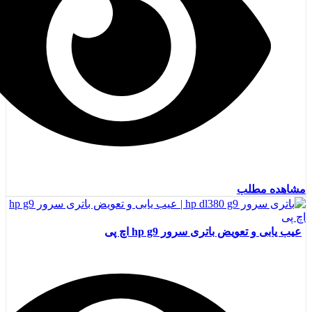
مشاهده مطلب
عیب یابی و تعویض باتری سرور hp g9 اچ پی