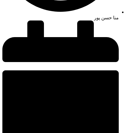
منا حسن پور