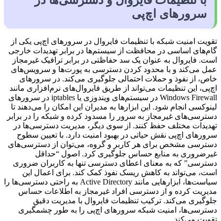
با تنظیمات فایروال و دسترسی‌ها در
سرورهای اچ‌پی
تقویت امنیت شبکه با تنظیمات فایروال در سرورهای اچ‌پی یکی از
گام‌های اساسی در محافظت از سیستم‌ها در برابر تهدیدات خارجی
است. فایروال به عنوان یک سد حفاظتی در برابر ترافیک غیرمجاز
عمل می‌کند و با محدود کردن دسترسی به پورت‌ها و سرویس‌های
خاص، از نفوذ و حملات احتمالی جلوگیری می‌کند. در سرورهای
اچ‌پی، این تنظیمات می‌تواند از طریق فایروال‌های نرم‌افزاری مانند
Windows Firewall در سیستم‌های ویندوزی یا iptables در سرورهای
لینوکسی انجام شود. این ابزارها به مدیران این امکان را می‌دهند تا
دسترسی‌های غیرمجاز به سرور را مسدود کرده و شبکه را در برابر
تهدیدات مختلف حفظ کنند. از سوی دیگر، مدیریت دسترسی‌ها در
سرورهای اچ‌پی نقش حیاتی در بهبود امنیت دارد. با تعیین سطوح
دسترسی مشخص برای هر کاربر و گروه، می‌توان از دسترسی‌های
غیرضروری به منابع حساس جلوگیری کرد. اصول “حداقل
دسترسی” که به معنای اعطای دسترسی تنها به کاربران ضروری
است، می‌تواند به کاهش ریسک نفوذ کمک کند. برای اعمال این
سیاست‌ها، ابزارهایی مانند Active Directory به راحتی دسترسی‌ها را
مدیریت کرده و از دسترسی افراد غیرمجاز به اطلاعات حساس
جلوگیری می‌کند. ترکیب تنظیمات فایروال با مدیریت دقیق
دسترسی‌ها، امنیت شبکه سرورهای اچ‌پی را به طور چشمگیری
تقویت می‌کند.