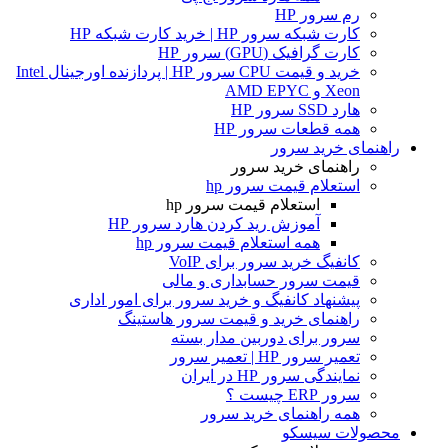
رم سرور HP
کارت شبکه سرور HP | خرید کارت شبکه HP
کارت گرافیک (GPU) سرور HP
خرید و قیمت CPU سرور HP | پردازنده اورجینال Intel
Xeon و AMD EPYC
هارد SSD سرور HP
همه قطعات سرور HP
راهنمای خرید سرور
راهنمای خرید سرور
استعلام قیمت سرور hp
استعلام قیمت سرور hp
آموزش ريد كردن هارد سرور HP
همه استعلام قیمت سرور hp
کانفیگ خرید سرور برای VoIP
قیمت سرور حسابداری و مالی
پیشنهاد کانفیگ و خرید سرور برای امور اداری
راهنمای خرید و قیمت سرور هاستینگ
سرور برای دوربین مدار بسته
تعمیر سرور HP | تعمیر سرور
نمایندگی سرور HP در ایران
سرور ERP چیست ؟
همه راهنمای خرید سرور
محصولات سیسکو