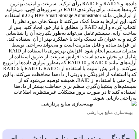
داده‌ها و RAID 5 و RAID 6 برای ترکیب سرعت و امنیت بهترین
گزینه‌ها هستند. برای پیکربندی RAID در سرورهای اچ‌پی، می‌توانید
از ابزارهایی مانند HPE Smart Storage Administrator و iLO استفاده
کنید. این ابزارها به شما کمک می‌کنند تا دیسک‌های مورد نظر را
انتخاب کرده و آرایه RAID را مطابق با نیاز خود ایجاد کنید. پس از
ساخت آرایه، سیستم‌عامل می‌تواند به‌طور یکپارچه آن را شناسایی
کرده و به عنوان یک دیسک واحد با عملکرد بهتر از آن استفاده کند.
این فرآیند ساده و قابل مدیریت است و می‌تواند به‌راحتی توسط
مدیران سیستم انجام شود. افزایش بهره‌وری با استفاده از RAID
شامل دو بخش عمده است: افزایش سرعت از طریق استفاده از
آرایه‌های مانند RAID 0 و RAID 10 که به‌طور موازی داده‌ها را توزیع
می‌کنند، و افزایش امنیت با استفاده از RAID 1، RAID 5 یا RAID 6
که با استفاده از افزونگی و پاریتی از داده‌ها محافظت می‌کنند. با این
حال، حتی با استفاده از RAID، همیشه توصیه می‌شود که از
سیستم‌های پشتیبان‌گیری منظم برای حفاظت بیشتر از داده‌ها
استفاده کنید تا در صورت بروز مشکلات غیرمنتظره، اطلاعات
به‌راحتی بازیابی شوند.
بهینه‌سازی منابع پردازشی
چگونگی بهینه‌سازی منابع پردازشی برای