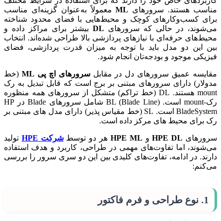
کاربردهای خاص خود را دارند که برای استفاده در شرایط مختلف
مناسب هستند. سرورهای
ML
معمولاً به‌عنوان گزینه‌ای مناسب
برای کسب‌وکارهای کوچک و محیط‌هایی با فضای محدود شناخته
می‌شوند، در حالی که سرورهای
DL
بیشتر برای مراکز داده و
محیط‌های حرفه‌ای با نیازهای پردازشی بالا طراحی شده‌اند. انتخاب
بین این دو مدل باید با توجه به میزان قدرت پردازشی، فضای
فیزیکی موجود و بودجه‌تان انجام شود.
مقایسه عمیق سرورهای دل در مقابل
سرورهای اچ پی ML
(خط
مدولار) دارای سرورهای مبتنی بر برج است که قابل تبدیل به رک
mount هستند. DL (خط تراکم) متشکل از سرورهای همه منظوره
رک-mount است. BL (Blade Line) شامل سرورهای Blade در HP
BladeSystem است. SL (خط مقیاس پذیر) دارای مدل های مبتنی بر
رک برای محیط های مرکز داده است.
سرورهای
HPE DL
و
HPE ML
هر دو توسط
شرکت HPE
تولید
می‌شوند، اما تفاوت‌های مهمی در طراحی، کاربرد و هدف استفاده
دارند. در ادامه، تفاوت‌های کلیدی بین این دو سری سرور را بررسی
می‌کنم:
1.
نوع طراحی و فرم فاکتور