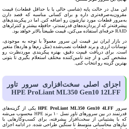
این مدل در حالت پایه (شاسی خالی یا با حداقل قطعات) قیمت
مقرون‌به‌صرفه‌تری داره و برای کسانی مناسبه که قصد دارن
به‌مرور قطعات مورد نیازشون رو اضافه کنن. اما در پیکربندی‌های
پیشرفته‌تر که از پردازنده‌های قدرتمندتر، حافظه بیشتر و کنترلرهای
RAID حرفه‌ای استفاده می‌کنن، قیمت طبیعتاً بالاتر خواهد بود.
در بازار ایران نیز قیمت این سرور معمولاً با توجه به موجودی،
نوسانات ارزی و برند قطعات نصب‌شده (مثل رم‌ها و هاردها) متغیر
است. برای دریافت قیمت دقیق، بهتره پیکربندی موردنظرت رو
مشخص کنی و از چند تأمین‌کننده مختلف استعلام بگیری تا بتونی
بهترین گزینه رو انتخاب کنی.
اجزای اصلی سخت‌افزاری سرور تاور
HPE ProLiant ML350 Gen10 12LFF
سرور
HPE ProLiant ML350 Gen10 4LFF
یکی از گزینه‌های
قدرتمند در بین سرورهای تاور نسل ۱۰ برند HPE محسوب می‌شه
که با پشتیبانی از سخت‌افزار پیشرفته، برای کسب‌وکارهایی با
نیازهای محاسباتی متوسط تا سنگین طراحی شده. در ادامه اجزای