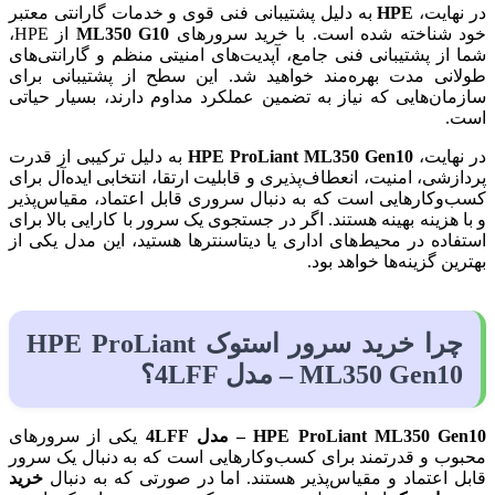
در نهایت،
HPE
به دلیل پشتیبانی فنی قوی و خدمات گارانتی معتبر
خود شناخته شده است. با خرید سرورهای
ML350 G10
از HPE،
شما از پشتیبانی فنی جامع، آپدیت‌های امنیتی منظم و گارانتی‌های
طولانی مدت بهره‌مند خواهید شد. این سطح از پشتیبانی برای
سازمان‌هایی که نیاز به تضمین عملکرد مداوم دارند، بسیار حیاتی
است.
در نهایت،
HPE ProLiant ML350 Gen10
به دلیل ترکیبی از قدرت
پردازشی، امنیت، انعطاف‌پذیری و قابلیت ارتقا، انتخابی ایده‌آل برای
کسب‌وکارهایی است که به دنبال سروری قابل اعتماد، مقیاس‌پذیر
و با هزینه بهینه هستند. اگر در جستجوی یک سرور با کارایی بالا برای
استفاده در محیط‌های اداری یا دیتاسنترها هستید، این مدل یکی از
بهترین گزینه‌ها خواهد بود.
چرا
خرید سرور استوک
HPE ProLiant
ML350 Gen10 – مدل 4LFF؟
HPE ProLiant ML350 Gen10 – مدل 4LFF
یکی از سرورهای
محبوب و قدرتمند برای کسب‌وکارهایی است که به دنبال یک سرور
قابل اعتماد و مقیاس‌پذیر هستند. اما در صورتی که به دنبال
خرید