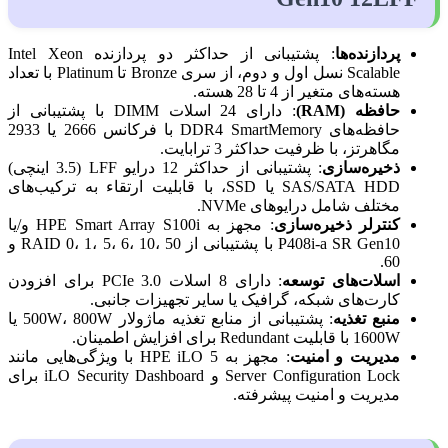
پردازنده‌ها
:
پشتیبانی از حداکثر دو پردازنده Intel Xeon
Scalable نسل اول و دوم، از سری Bronze تا Platinum با تعداد
هسته‌های متغیر از 4 تا 28 هسته.
حافظه (RAM)
:
دارای 24 اسلات DIMM با پشتیبانی از
حافظه‌های DDR4 SmartMemory با فرکانس 2666 یا 2933
مگاهرتز، با ظرفیت حداکثر 3 ترابایت.
ذخیره‌سازی
:
پشتیبانی از حداکثر 12 درایو LFF (3.5 اینچی)
SAS/SATA HDD یا SSD، با قابلیت ارتقاء به ترکیب‌های
مختلف شامل درایوهای NVMe.
کنترلر ذخیره‌سازی
:
مجهز به HPE Smart Array S100i و/یا
P408i-a SR Gen10 با پشتیبانی از RAID 0، 1، 5، 6، 10، 50 و
60.
اسلات‌های توسعه
:
دارای 8 اسلات PCIe 3.0 برای افزودن
کارت‌های شبکه، گرافیک یا سایر تجهیزات جانبی.
منبع تغذیه
:
پشتیبانی از منابع تغذیه ماژولار 500W، 800W یا
1600W با قابلیت Redundant برای افزایش اطمینان.
مدیریت و امنیت
:
مجهز به HPE iLO 5 با ویژگی‌هایی مانند
Server Configuration Lock و iLO Security Dashboard برای
مدیریت و امنیت پیشرفته.