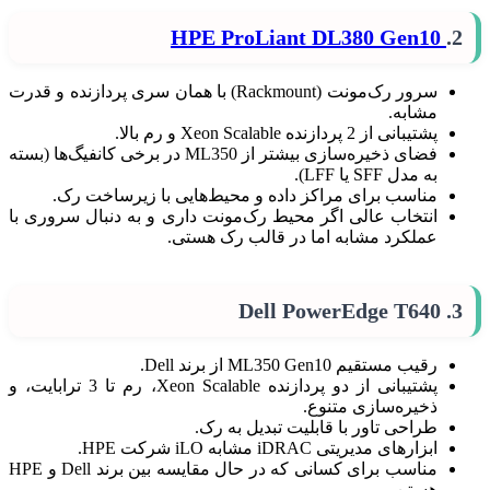
HPE ProLiant DL380 Gen10
2.
سرور رک‌مونت (Rackmount) با همان سری پردازنده و قدرت
مشابه.
پشتیبانی از 2 پردازنده Xeon Scalable و رم بالا.
فضای ذخیره‌سازی بیشتر از ML350 در برخی کانفیگ‌ها (بسته
به مدل SFF یا LFF).
مناسب برای مراکز داده و محیط‌هایی با زیرساخت رک.
انتخاب عالی اگر محیط رک‌مونت داری و به دنبال سروری با
عملکرد مشابه اما در قالب رک هستی.
Dell PowerEdge T640
3.
رقیب مستقیم ML350 Gen10 از برند Dell.
پشتیبانی از دو پردازنده Xeon Scalable، رم تا 3 ترابایت، و
ذخیره‌سازی متنوع.
طراحی تاور با قابلیت تبدیل به رک.
ابزارهای مدیریتی iDRAC مشابه iLO شرکت HPE.
مناسب برای کسانی که در حال مقایسه بین برند Dell و HPE
هستن.