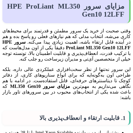
مزایای سرور HPE ProLiant ML350
Gen10 12LFF
وقتی صحبت از خرید یک سرور مطمئن و قدرتمند برای محیط‌های
کاری می‌شه، انتخاب مدلی که هم نیازهای فعلی رو پاسخ بده و هم
در آینده قابل ارتقاء باشه، اهمیت زیادی پیدا می‌کنه.
سرور HPE
ProLiant ML350 Gen10 12LFF
دقیقاً یکی از اون مدل‌هاست که
با ترکیب قدرت، انعطاف‌پذیری و قابلیت اطمینان بالا، تونسته توجه
خیلی از متخصصین آی‌تی و مدیران زیرساخت رو جلب کنه.
این سرور نه‌تنها از نظر سخت‌افزاری عملکردی عالی داره، بلکه
طراحی اون به‌گونه‌ایه که برای انواع سناریوهای کاری، از دفاتر
کوچک تا دیتاسنترهای حرفه‌ای، قابل استفاده‌ست. در ادامه با هم
نگاهی می‌ندازیم به مهم‌ترین
مزایای سرور ML350 Gen10
که
باعث شده یکی از انتخاب‌های محبوب در بین سرورهای تاور بازار
باشه:
1.
قابلیت ارتقاء و انعطاف‌پذیری بالا
پشتیبانی از دو پردازنده Intel Xeon Scalable با تا 28 هسته در