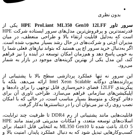
بدون نظری
سرور تاور HPE ProLiant ML350 Gen10 12LFF
یکی از
قدرتمندترین و پرفروش‌ترین مدل‌های سرور ایستاده شرکت HPE
است که به‌دلیل قابلیت ارتقاء بالا و طراحی منعطف، در میان
مدیران آی‌تی و شرکت‌های در حال رشد بسیار محبوب شده است.
اگر به‌دنبال خرید سرور اچ پی هستید که بتواند نیازهای فعلی شما را
به خوبی پاسخ دهد و هم‌زمان امکان توسعه در آینده را نیز فراهم
کند، این مدل یکی از بهترین گزینه‌های موجود در بازار به شمار
می‌رود.
این سرور نه تنها عملکرد پردازشی سطح بالا با پشتیبانی از
پردازنده‌های دوگانه Intel Xeon Scalable ارائه می‌دهد، بلکه با
پیکربندی 12LFF فضای ذخیره‌سازی قابل توجهی را برای داده‌ها و
اپلیکیشن‌های سازمانی فراهم می‌سازد. طراحی تاوری آن برای
دفاتر کوچک و متوسط بسیار مناسب است، در حالی که با امکان
نصب روی رک نیز می‌توان آن را در دیتاسنترها به‌کار گرفت.
قابلیت‌هایی مانند پشتیبانی از رم DDR4 تا ظرفیت چند ترابایت،
اسلات‌های توسعه متعدد، و امکانات مدیریتی قدرتمند مانند HPE
iLO 5، باعث شده تا ML350 Gen10 به انتخابی قابل اعتماد برای
کسب‌وکارهایی تبدیل شود که به دنبال عملکرد پایدار، امنیت بالا و