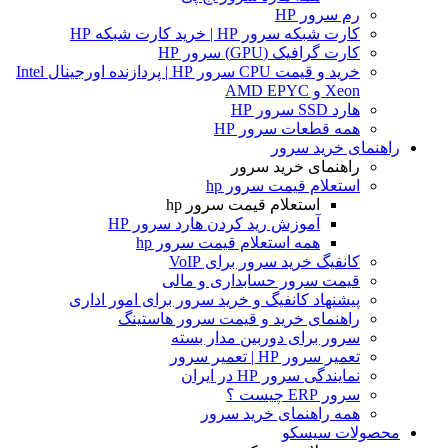
رم سرور HP
کارت شبکه سرور HP | خرید کارت شبکه HP
کارت گرافیک (GPU) سرور HP
خرید و قیمت CPU سرور HP | پردازنده اورجینال Intel
Xeon و AMD EPYC
هارد SSD سرور HP
همه قطعات سرور HP
راهنمای خرید سرور
راهنمای خرید سرور
استعلام قیمت سرور hp
استعلام قیمت سرور hp
آموزش ريد كردن هارد سرور HP
همه استعلام قیمت سرور hp
کانفیگ خرید سرور برای VoIP
قیمت سرور حسابداری و مالی
پیشنهاد کانفیگ و خرید سرور برای امور اداری
راهنمای خرید و قیمت سرور هاستینگ
سرور برای دوربین مدار بسته
تعمیر سرور HP | تعمیر سرور
نمایندگی سرور HP در ایران
سرور ERP چیست ؟
همه راهنمای خرید سرور
محصولات سیسکو