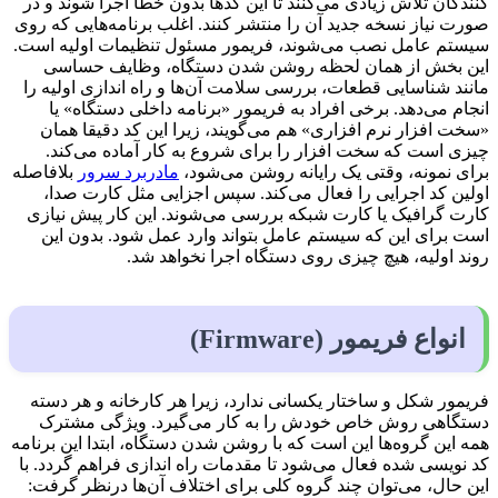
کنندگان تلاش زیادی می‌کنند تا این کدها بدون خطا اجرا شوند و در
صورت نیاز نسخه جدید آن را منتشر کنند. اغلب برنامه‌هایی که روی
سیستم عامل نصب می‌شوند، فریمور مسئول تنظیمات اولیه است.
این بخش از همان لحظه روشن شدن دستگاه، وظایف حساسی
مانند شناسایی قطعات، بررسی سلامت آن‌ها و راه اندازی اولیه را
انجام می‌دهد. برخی افراد به فریمور «برنامه داخلی دستگاه» یا
«سخت افزار نرم افزاری» هم می‌گویند، زیرا این کد دقیقا همان
چیزی است که سخت افزار را برای شروع به کار آماده می‌کند.
برای نمونه، وقتی یک رایانه روشن می‌شود،
مادربرد سرور
بلافاصله
اولین کد اجرایی را فعال می‌کند. سپس اجزایی مثل کارت صدا،
کارت گرافیک یا کارت شبکه بررسی می‌شوند. این کار پیش نیازی
است برای این که سیستم عامل بتواند وارد عمل شود. بدون این
روند اولیه، هیچ چیزی روی دستگاه اجرا نخواهد شد.
انواع فریمور (Firmware)
فریمور شکل و ساختار یکسانی ندارد، زیرا هر کارخانه و هر دسته
دستگاهی روش خاص خودش را به کار می‌گیرد. ویژگی مشترک
همه این گروه‌ها این است که با روشن شدن دستگاه، ابتدا این برنامه
کد نویسی شده فعال می‌شود تا مقدمات راه اندازی فراهم گردد. با
این حال، می‌توان چند گروه کلی برای اختلاف آن‌ها درنظر گرفت: