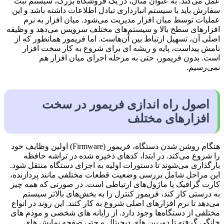
عمل می‌کند. به عنوان مثال، در یک فروشگاه بزرگ، سیستم ثبت
سفارش باید با سیستم انبارداری تبادل اطلاعات داشته باشد و این
عملیات توسط میان افزار مدیریت می‌شود. میان ا‌فزار به نرم
افزارهای سطح بالا و سیستم‌های مختلف سرویس می‌دهد و وظیفه
اصلی آن، تسهیل ارتباط بین آن‌هاست. اما فریمور همانطور که از
نامش پیداست، پایه و ریشه ای برای شروع به کار سخت افزار
است. بدون فریمور، حتی به مرحله اجرای میان افزار هم
نمی‌رسیم.
اصول راه اندازی فریمور در سخت
افزارهای مختلف
هنگام روشن شدن دستگاه، فریمور (Firmware) اولین وظایف خود
را شروع می‌کند. در ابتدا، کدهای ذخیره شده در تراشه حافظه
بارگذاری می‌شوند تا دستورات اولیه به اجزای دستگاه منتقل شود.
این مراحل شامل بررسی وضعیت قطعات مختلفی مانند پردازنده،
کارت گرافیک یا ماژول‌های ارتباطی است. در صورتی که همه چیز
به درستی کار کند، فریمور کنترل را به بخش‌های بالاتر سیستم
می‌دهد تا نرم افزارهای اصلی شروع به کار کنند. این روند در انواع
مختلفی از دستگاه‌ها وجود دارد. از رایانه های شخصی و مودم های
خانگی گرفته تا دوربین های دیجیتال و حتی صفحه نمایش های