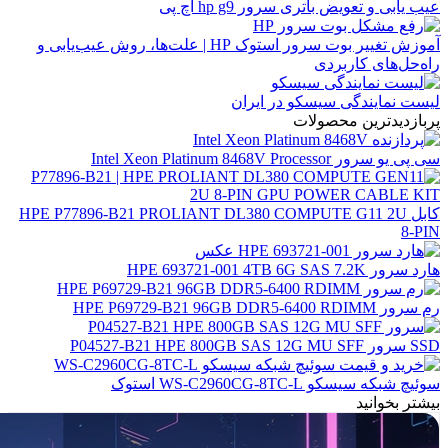
عیب یابی و تعویض باتری سرور hp g9 اچ پی
آموزش تغییر بوت سرور استوک HP | علت‌ها، روش عیب‌یابی و
راه‌حل‌های کاربردی
لیست نمایندگی سیسکو در ایران
پربازدیدترین محصولات
سی پی یو سرور Intel Xeon Platinum 8468V Processor
کابل HPE P77896-B21 PROLIANT DL380 COMPUTE G11 2U
8-PIN
هارد سرور HPE 693721-001 4TB 6G SAS 7.2K
رم سرور HPE P69729-B21 96GB DDR5-6400 RDIMM
SSD سرور P04527-B21 HPE 800GB SAS 12G MU SFF
سوئیچ شبکه سیسکو WS-C2960CG-8TC-L استوک
بیشتر بخوانید