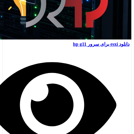
دانلود esxi برای سرور hp g11