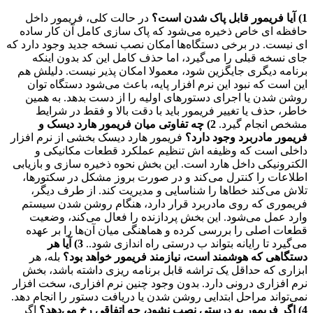
1) آیا فریمور قابل پاک شدن است؟
در حالت کلی، فریمور داخل
حافظه ای خاص ذخیره می‌شود که پاک سازی کامل آن کار ساده
ای نیست. در برخی دستگاه‌ها امکان نصب نسخه جدید وجود دارد که
جای نسخه قبلی را می‌گیرد، اما حذف کامل این کد بدون اینکه
برنامه دیگری جایگزین شود، معمولا امکان پذیر نیست. دلیلش هم
این است که نبود این نرم افزار پایه، باعث می‌شود دستگاه توان
روشن شدن یا اجرای دستورهای اولیه را از دست بدهد. به همین
خاطر، حذف یا تغییر فریمور باید با دقت بالا و فقط در شرایط
مشخص انجام گیرد.
2) چه تفاوتی میان فریمور هارد دیسک و
فریمور مادربرد وجود دارد؟
فریمور هارد دیسک بخشی از نرم افزار
داخلی است که وظیفه اش تنظیم عملکرد قطعات مکانیکی و
الکترونیکی داخل هارد است. این بخش نحوه ذخیره سازی و بازیابی
اطلاعات را کنترل می‌کند و در صورت بروز مشکل در سکتورها،
تلاش می‌کند خطاها را شناسایی و مدیریت کند. از طرف دیگر،
فریموری که روی مادربرد قرار دارد، هنگام روشن شدن سیستم
وارد عمل می‌شود. این بخش پردازنده را فعال می‌کند، وضعیت
قطعات اصلی را بررسی کرده و هماهنگی میان آن‌ها را بر عهده
می‌گیرد تا رایانه بتواند ب ‌درستی راه اندازی شود..
3) آیا هر
دستگاهی که هوشمند است، نیازمند فریمور خواهد بود؟
بله، هر
ابزاری که حداقل یک تراشه قابل برنامه ریزی داشته باشد، بخش
نرم افزاری درونی دارد. بدون وجود چنین نرم افزاری، سخت افزار
نمی‌تواند مراحل ابتدایی روشن شدن یا دریافت دستور را انجام دهد.
4) اگر فریمور به درستی نصب نشود، چه اتفاقی رخ می‌دهد؟
اگر