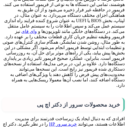
هوشمند، تمامی این دستگاه ها به نوعی از فریمور استفاده می کنند.
فریمور در حافظه غیر فرار ذخیره می‌شود و از آن طریق به
هماهنگی اجزای مختلف دستگاه می‌پردازد. به عنوان مثال، در
لپتاپ، بخش BIOS یا UEFI به عنوان شروع کننده فرایند راه اندازی
سیستم عمل می‌کند و سپس اطلاعات را به سیستم عامل منتقل
می‌کند. در دستگاه‌های خانگی مانند تلویزیون‌ها و
وای فای
نیز
فریمور وظیفه تنظیم جریان کاری قطعات مختلف را بر عهده دارد.
به طور مثال، روشن شدن نمایشگر، همگام سازی کنترل‌های صوتی
و تنظیمات ابتدایی توسط فریمور انجام می‌شود. اگر مشکلی در این
بخش‌ها پیش بیاید، یکی از راه‌های موثر برای حل آن، به روزرسانی
فریمور است. بنابراین، عملکرد صحیح فریمور تاثیر زیادی بر پایداری
دستگاه‌ها دارد. علاوه بر این، در برخی مدل‌ها، استفاده از نسخه‌های
دستکاری شده فریمور نیز رایج است. این نسخه‌ها می‌توانند
محدودیت‌های پیش فرض را کاهش دهند یا ویژگی‌های اضافی به
دستگاه اضافه کنند، اما نصب آن‌ها معمولا ریسک‌هایی به همراه
دارد.
خرید محصولات سرور از دکتر اچ پی
افرادی که به دنبال ایجاد یک زیرساخت قدرتمند برای مدیریت
اطلاعات هستند، می‌توانند
خرید سرور HP
را در نظر بگیرند. دکتر اچ