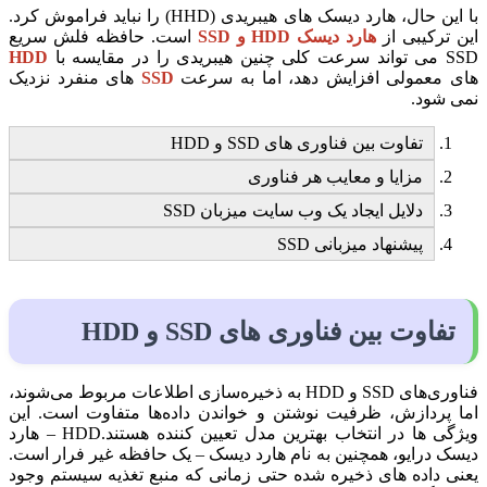
با این حال، هارد دیسک های هیبریدی (HHD) را نباید فراموش کرد.
این ترکیبی از
هارد دیسک HDD و SSD
است. حافظه فلش سریع
SSD می تواند سرعت کلی چنین هیبریدی را در مقایسه با
HDD
های معمولی افزایش دهد، اما به سرعت
SSD
های منفرد نزدیک
نمی شود.
تفاوت بین فناوری های SSD و HDD
مزایا و معایب هر فناوری
دلایل ایجاد یک وب سایت میزبان SSD
پیشنهاد میزبانی SSD
تفاوت بین فناوری های SSD و
HDD
فناوری‌های SSD و HDD به ذخیره‌سازی اطلاعات مربوط می‌شوند،
اما پردازش، ظرفیت نوشتن و خواندن داده‌ها متفاوت است. این
ویژگی ها در انتخاب بهترین مدل تعیین کننده هستند.HDD – هارد
دیسک درایو، همچنین به نام هارد دیسک – یک حافظه غیر فرار است.
یعنی داده های ذخیره شده حتی زمانی که منبع تغذیه سیستم وجود