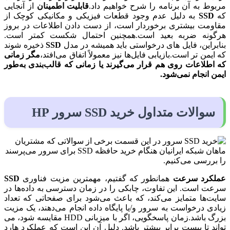
مربوط به آن برنامه را شرح خواهیم داد.
قابلیت اطمینان
از آنجایی
که
SSD
به دلیل عدم وجود قطعات فیزیکی و مکانیکی کوچک از
مقاومت بیشتری برخوردار است، از دست دادن اطلاعات در بروز
هرگونه ضربه بعید است.همچنین احتمال شکست کمتر است.
بنابراین، فایل های درخواستی باید همیشه در مدل
SSD
ذخیره شوند
که ایمن تر است.بازیابی فایل‌ها نیز معمولاً اتفاق می‌افتد،
مگر زمانی
که اطلاعات روی هم قرار می‌گیرند یا زمانی که قالب‌بندی به‌طور
ایمن انجام نمی‌شود.
سوالات متداول خرید SSD سرور HP
در این قسمت برخی از سوالاتی که مشتریان
ماهان شبکه ایرانیان هنگام خرید حافظه SSD برای سرور می‌پرسند
را بررسی می‌کنیم.
عملکرد سرعت
همانطور که گفتیم، مهمترین مزیت فناوری
SSD
سرعت است. این تفاوت، چابکی را در زمان دسترسی به داده‌ها در
سایت‌ها متمایز می‌کند، که باعث می‌شود برای صفحاتی که تعداد
زیادی درخواست به سرور و/یا پایگاه داده انجام می‌دهند، یک مزیت
بزرگ باشد.زمان پاسخگویی، اگر با میزبانی HDD مقایسه شود، می
تواند تا بیست برابر بیشتر باشد. دلیل آن این است که عملکرد هارد