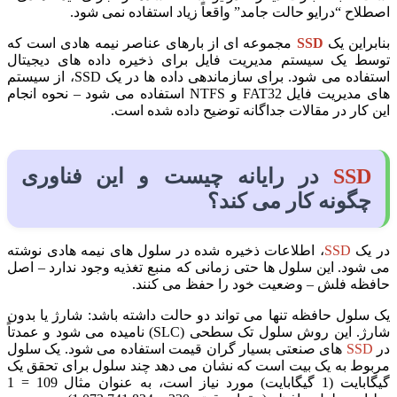
اصطلاح “درایو حالت جامد” واقعاً زیاد استفاده نمی شود.
بنابراین یک
SSD
مجموعه ای از بارهای عناصر نیمه هادی است که
توسط یک سیستم مدیریت فایل برای ذخیره داده های دیجیتال
استفاده می شود. برای سازماندهی داده ها در یک SSD، از سیستم
های مدیریت فایل FAT32 و NTFS استفاده می شود – نحوه انجام
این کار در مقالات جداگانه توضیح داده شده است.
SSD
در رایانه چیست و این فناوری
چگونه کار می کند؟
در یک
SSD
، اطلاعات ذخیره شده در سلول های نیمه هادی نوشته
می شود. این سلول ها حتی زمانی که منبع تغذیه وجود ندارد – اصل
حافظه فلش – وضعیت خود را حفظ می کنند.
یک سلول حافظه تنها می تواند دو حالت داشته باشد: شارژ یا بدون
شارژ. این روش سلول تک سطحی (SLC) نامیده می شود و عمدتاً
در
SSD
های صنعتی بسیار گران قیمت استفاده می شود. یک سلول
مربوط به یک بیت است که نشان می دهد چند سلول برای تحقق یک
گیگابایت (1 گیگابایت) مورد نیاز است، به عنوان مثال 109 = 1