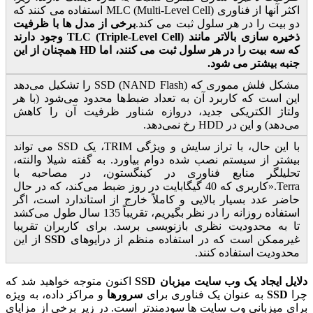
اکثر آنها از فناوری MLC (Multi-Level Cell) استفاده می کنند که
دو بیت را در هر سلول ثبت می کند.
برخی از مدل ها با ظرفیت
ذخیره سازی بالاتر مانند TLC (Triple-Level Cell) وجود دارند
که سه بیت را در هر سلول ثبت می کنند، اما HD همچنان از این
جنبه بیشتر می شود.
مشکل فلش مموری که SSD (NAND Flash) را تشکیل می‌دهد
این است که کاربرد آن به تعداد ضبط‌ها محدود می‌شود (با هر
ولتاژ الکتریکی جدید، دروازه شناور ظرفیت آن را کاهش
می‌دهد) و این در HDD رخ نمی‌دهد.
با این حال، با تراز سایش و ویژگی TRIM، یک SSD می تواند
بیشتر از سیستم نصب شده دوام بیاورد. به گفته شیلا والنته،
تحلیلگر منابع فناوری در کینگستون، در مصاحبه با
Terra.«کاربری که 40 گیگابایت در روز ضبط می‌کند، که در حال
حاضر عدد بسیار بالایی و کاملاً خارج از استاندارد است، اگر
استفاده روزانه را در نظر بگیریم، تقریباً 135 سال طول می‌کشد
تا به محدودیت نظری بازنویسی برسد. برای کاربران تقریبا
غیرممکن است که در استفاده منظم از درایوهای
SSD
از این
محدودیت استفاده کنند.
دلایل ایجاد یک وب سایت میزبان SSD
اکنون متوجه خواهید شد که
چرا
SSD
به عنوان یک فناوری برای
سرورها
و مراکز داده، به ویژه
برای میزبانی وب سایت ها سودمندتر است. در زیر برخی از مزایای