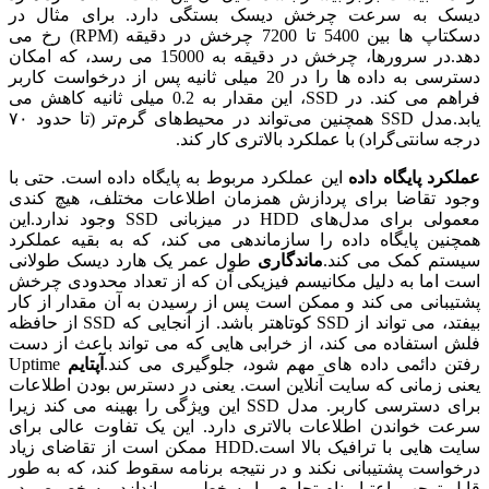
دیسک به سرعت چرخش دیسک بستگی دارد. برای مثال در
دسکتاپ ها بین 5400 تا 7200 چرخش در دقیقه (RPM) رخ می
دهد.در سرورها، چرخش در دقیقه به 15000 می رسد، که امکان
دسترسی به داده ها را در 20 میلی ثانیه پس از درخواست کاربر
فراهم می کند. در SSD، این مقدار به 0.2 میلی ثانیه کاهش می
یابد.مدل SSD همچنین می‌تواند در محیط‌های گرم‌تر (تا حدود ۷۰
درجه سانتی‌گراد) با عملکرد بالاتری کار کند.
عملکرد پایگاه داده
این عملکرد مربوط به پایگاه داده است. حتی با
وجود تقاضا برای پردازش همزمان اطلاعات مختلف، هیچ کندی
معمولی برای مدل‌های HDD در میزبانی SSD وجود ندارد.این
همچنین پایگاه داده را سازماندهی می کند، که به بقیه عملکرد
سیستم کمک می کند.
ماندگاری
طول عمر یک هارد دیسک طولانی
است اما به دلیل مکانیسم فیزیکی آن که از تعداد محدودی چرخش
پشتیبانی می کند و ممکن است پس از رسیدن به آن مقدار از کار
بیفتد، می تواند از SSD کوتاهتر باشد. از آنجایی که SSD از حافظه
فلش استفاده می کند، از خرابی هایی که می تواند باعث از دست
رفتن دائمی داده های مهم شود، جلوگیری می کند.
آپتایم
Uptime
یعنی زمانی که سایت آنلاین است. یعنی در دسترس بودن اطلاعات
برای دسترسی کاربر. مدل SSD این ویژگی را بهینه می کند زیرا
سرعت خواندن اطلاعات بالاتری دارد. این یک تفاوت عالی برای
سایت هایی با ترافیک بالا است.HDD ممکن است از تقاضای زیاد
درخواست پشتیبانی نکند و در نتیجه برنامه سقوط کند، که به طور
قابل توجهی اعتبار نام تجاری را به خطر می اندازد، به خصوص در