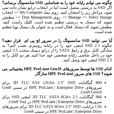
چگونه می توانم رایانه خود را به شناسایی SSD سامسونگ برسانم؟
اگر SSD به درستی متصل است اما در انتخاب درایو نشان داده نمی
شود، مراحل زیر را امتحان کنید. روی نماد My Computer => انتخاب
Manage => Select Storage => روی Disk Management => مطمئن
شوید که دیسک به درستی تنظیم شده است کلیک راست کنید.
مطمئن شوید که دیسک فعال است و به عنوان یک دیسک پویا تنظیم
شده است.
آیا می توانید SSD سامسونگ را در سرور اچ پی ای قرار دهید؟
چگونه SSD 2.5 اینچی خود را در رایانه رومیزی نصب کنم؟ به
سادگی کابل برق و رابط SATA را از درایو دیسک سخت 3.5 اینچی
خود در داخل شاسی رایانه شخصی خود جدا کنید. هر دو کابل را به
SSD 2.5 اینچی خود وصل کنید.
کدام SSD ها توسط سرورهای HPE ProLiant Gen10 پشتیبانی می
شوند؟
SSD های سرور HPE ProLiant سازگار
800 گیگابایت 3D TLC SAS 12Gb/s 2.5″ SSD برای
سرورهای HPE ProLiant | Enterprise Drive در سینی Gen8
Gen9 Gen10.
960 گیگابایت 3D TLC SATA 6Gb/s 2.5 اینچی SSD برای
سرورهای HPE ProLiant | Enterprise Drive در Gen8 Tray.
1.92 ترابایت 3D TLC SATA 6Gb/s 2.5″ SSD برای سرورهای
HPE ProLiant | Enterprise Drive در سینی Gen8.