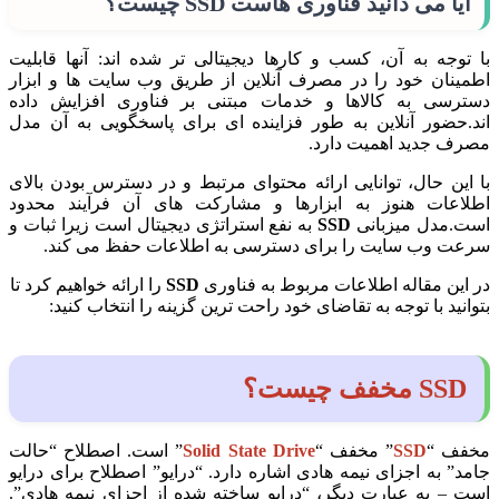
آیا می دانید فناوری هاست SSD چیست؟
با توجه به آن، کسب و کارها دیجیتالی تر شده اند: آنها قابلیت
اطمینان خود را در مصرف آنلاین از طریق وب سایت ها و ابزار
دسترسی به کالاها و خدمات مبتنی بر فناوری افزایش داده
اند.حضور آنلاین به طور فزاینده ای برای پاسخگویی به آن مدل
مصرف جدید اهمیت دارد.
با این حال، توانایی ارائه محتوای مرتبط و در دسترس بودن بالای
اطلاعات هنوز به ابزارها و مشارکت های آن فرآیند محدود
است.مدل میزبانی
SSD
به نفع استراتژی دیجیتال است زیرا ثبات و
سرعت وب سایت را برای دسترسی به اطلاعات حفظ می کند.
در این مقاله اطلاعات مربوط به فناوری
SSD
را ارائه خواهیم کرد تا
بتوانید با توجه به تقاضای خود راحت ترین گزینه را انتخاب کنید:
SSD مخفف چیست؟
مخفف “
SSD
” مخفف “
Solid State Drive
” است. اصطلاح “حالت
جامد” به اجزای نیمه هادی اشاره دارد. “درایو” اصطلاح برای درایو
است – به عبارت دیگر، “درایو ساخته شده از اجزای نیمه هادی”.