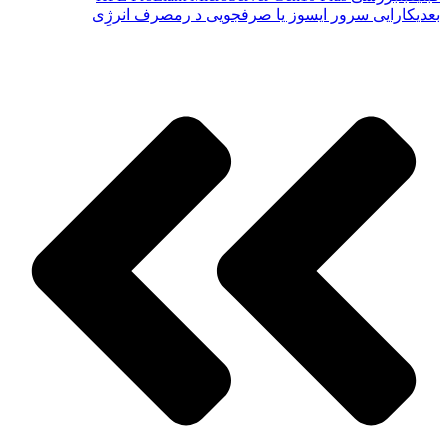
بعدی
کارایی سرور ایسوز یا صرفجویی د رمصرف انرژِی