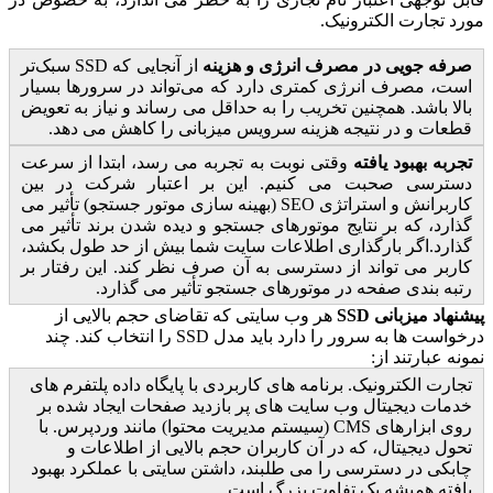
مورد تجارت الکترونیک.
صرفه جویی در مصرف انرژی و هزینه
از آنجایی که SSD سبک‌تر
است، مصرف انرژی کمتری دارد که می‌تواند در سرورها بسیار
بالا باشد. همچنین تخریب را به حداقل می رساند و نیاز به تعویض
قطعات و در نتیجه هزینه سرویس میزبانی را کاهش می دهد.
تجربه بهبود یافته
وقتی نوبت به تجربه می رسد، ابتدا از سرعت
دسترسی صحبت می کنیم. این بر اعتبار شرکت در بین
کاربرانش و استراتژی SEO (بهینه سازی موتور جستجو) تأثیر می
گذارد، که بر نتایج موتورهای جستجو و دیده شدن برند تأثیر می
گذارد.اگر بارگذاری اطلاعات سایت شما بیش از حد طول بکشد،
کاربر می تواند از دسترسی به آن صرف نظر کند. این رفتار بر
رتبه بندی صفحه در موتورهای جستجو تأثیر می گذارد.
پیشنهاد میزبانی SSD
هر وب سایتی که تقاضای حجم بالایی از
درخواست ها به سرور را دارد باید مدل SSD را انتخاب کند. چند
نمونه عبارتند از:
تجارت الکترونیک. برنامه های کاربردی با پایگاه داده پلتفرم های
خدمات دیجیتال وب سایت های پر بازدید صفحات ایجاد شده بر
روی ابزارهای CMS (سیستم مدیریت محتوا) مانند وردپرس. با
تحول دیجیتال، که در آن کاربران حجم بالایی از اطلاعات و
چابکی در دسترسی را می طلبند، داشتن سایتی با عملکرد بهبود
یافته همیشه یک تفاوت بزرگ است.