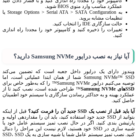
کامپیوتر خود را مجددا راه اندازی کنید و با فشار دادن کلید
عملکرد مناسب وارد منوی BIOS شوید.
به Storage Options > Serial ATA > SATA Configuration یا
تنظیمات مشابه بروید.
حالت سازگاری IDE را انتخاب کنید.
تغییرات را ذخیره کنید و کامپیوتر خود را مجددا راه اندازی
کنید.
آیا نیاز به نصب درایور Samsung NVMe دارید؟
ویندوز دارای یک درایور داخل جعبه است که تضمین می‌کند
Samsung NVMe™ SSD شما از همان ابتدا عملیاتی است، اما
توصیه می‌کنیم درایور Samsung NVMe™ را که به‌طور خاص برای
SSD‌های Samsung NVMe
™ طراحی شده است، نصب کنید تا از
عملکرد بهینه و به حداکثر رساندن سازگاری با سیستم خود اطمینان
حاصل کنید.
آیا باید قبل از نصب یک SSD جدید آن را فرمت کنید؟
قبل از اینکه
بتوانید از SSD جدید خود استفاده کنید، باید آن را مقداردهی اولیه و
پارتیشن بندی کنید. اگر در حال نصب تمیز سیستم عامل خود یا
شبیه سازی در SSD خود هستید، لازم نیست این مراحل را دنبال
کنید. نصب تمیز سیستم عامل شما یا شبیه سازی به یک SSD، SSD