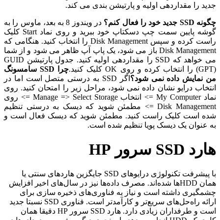
جدید را مقداردهی اولیه و پارتیشن بندی می کند.
چگونه SSD جدید خود را فعال کنم؟
در ویندوز 8 به بعد، ماوس را به
گوشه پایین سمت چپ دسکتاپ خود ببرید و روی نماد Start کلیک
راست کرده و سپس Disk Management را انتخاب کنید. هنگامی که
Disk Management باز می شود، یک پاپ آپ ظاهر می شود و از شما
می خواهد که SSD را مقداردهی اولیه کنید. جدول پارتیشن GUID
(GPT) را انتخاب کرده و روی OK کلیک کنید.
چرا SSD سامسونگ
من نمایش داده نمی شود؟
اگر SSD به درستی متصل است اما در
انتخاب درایو نشان داده نمی شود، مراحل زیر را امتحان کنید. روی
نماد My Computer => انتخاب Manage => Select Storage => روی
Disk Management => مطمئن شوید که دیسک به درستی تنظیم
شده است کلیک راست کنید. مطمئن شوید که دیسک فعال است و
به عنوان یک دیسک پویا تنظیم شده است.
هارد SSD سرور HP
با پیشرفت تکنولوژی درایوهای SSD جایگزین هاردهای سنتی یا
همان HDDها شده‌اند. مصرف داده‌ها نیز در سال‌های اخیر افزایش
چشمگیری داشته است و نیاز به فناوری‌های ذخیره سازی برای
ارائه راه‌حل‌های سریع‌تر و کارآمدتر است. فناوری SSD نسبتا جدید
است و طرفداران زیادی دارد. هارد SSD سرور HP دقیقا همان