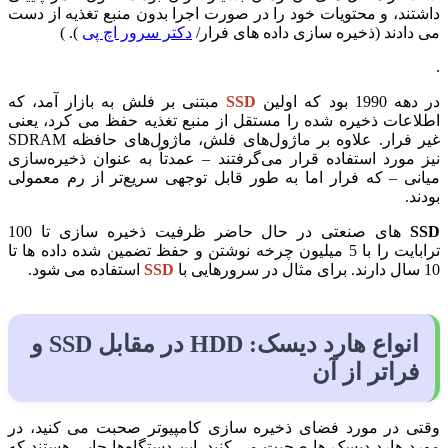
داشتند، و محتویات خود را در صورت اجرا بدون منبع تغذیه از دست
می دادند (ذخیره سازی داده های فرار/
دکتر سرور اچ پی
). )
.
در دهه 1990 بود که اولین
SSD
مبتنی بر فلش به بازار آمد، که
اطلاعات ذخیره شده را مستقل از منبع تغذیه حفظ می کرد، یعنی
غیر فرار. علاوه بر ماژول‌های فلش، ماژول‌های حافظه SDRAM
نیز مورد استفاده قرار می‌گرفتند – عمدتاً به عنوان ذخیره‌سازی
میانی – که فرار اما به طور قابل توجهی سریع‌تر از رم معمولی
بودند.
SSD
های صنعتی در حال حاضر ظرفیت ذخیره سازی تا 100
ترابایت را با 5 میلیون چرخه نوشتن و حفظ تضمین شده داده ها تا
10 سال دارند. برای مثال در سرورهایی با
SSD
استفاده می شود.
انواع هارد دیسک: HDD در مقابل SSD و
فراتر از آن
وقتی در مورد فضای ذخیره سازی کامپیوتر صحبت می کنید، در
مورد هارد دیسک ها صحبت می کنید. این دستگاه‌ها جایی هستند که