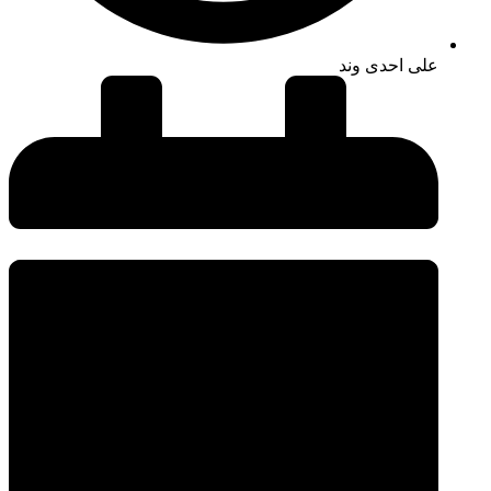
علی احدی وند