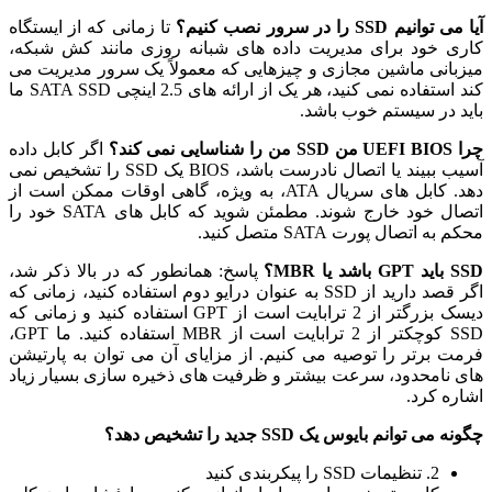
آیا می توانیم SSD را در سرور نصب کنیم؟
تا زمانی که از ایستگاه
کاری خود برای مدیریت داده های شبانه روزی مانند کش شبکه،
میزبانی ماشین مجازی و چیزهایی که معمولاً یک سرور مدیریت می
کند استفاده نمی کنید، هر یک از ارائه های 2.5 اینچی SATA SSD ما
باید در سیستم خوب باشد.
چرا UEFI BIOS من SSD من را شناسایی نمی کند؟
اگر کابل داده
آسیب ببیند یا اتصال نادرست باشد، BIOS یک SSD را تشخیص نمی
دهد. کابل های سریال ATA، به ویژه، گاهی اوقات ممکن است از
اتصال خود خارج شوند. مطمئن شوید که کابل های SATA خود را
محکم به اتصال پورت SATA متصل کنید.
SSD باید GPT باشد یا MBR؟
پاسخ: همانطور که در بالا ذکر شد،
اگر قصد دارید از SSD به عنوان درایو دوم استفاده کنید، زمانی که
دیسک بزرگتر از 2 ترابایت است از GPT استفاده کنید و زمانی که
SSD کوچکتر از 2 ترابایت است از MBR استفاده کنید. ما GPT،
فرمت برتر را توصیه می کنیم. از مزایای آن می توان به پارتیشن
های نامحدود، سرعت بیشتر و ظرفیت های ذخیره سازی بسیار زیاد
اشاره کرد.
چگونه می توانم بایوس یک SSD جدید را تشخیص دهد؟
2. تنظیمات SSD را پیکربندی کنید