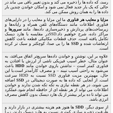
رسد، که داده ها را ذخیره می کند و بدون تغییر باقی می ماند در
حالی که یک بار جدید فعال نمی شود و امکان خواندن چندین بار
داده ها را به همان روش ممکن می کند.
مزایا و معایب هر فناوری
ما این مزایا و معایب را در دارایی‌های
فناوری اطلاعات مانند دستگاه‌های تلفن همراه و رایانه‌ها و
زیرساخت‌های پردازش و ذخیره‌سازی داده‌ها، مانند
سرورها
و
مراکز داده، شرح خواهیم داد.SSDدر مقایسه با هارد دیسک
تکامل یافته است. حذف قطعات مکانیکی قطعه باعث کاهش
ارتعاشات شده و
SSD
ها را بی صدا، کوچکتر و سبک تر کرده
است.
علاوه بر این، نوشتن و خواندن داده‌ها سریع‌تر اتفاق می‌افتد، به
عنوان مثال، خطر آسیب فیزیکی ناشی از لرزش یا افتادن به
فناوری کمتر است – نداشتن بازوی خواندن مانند
HDD
باعث
می‌شود به راحتی آسیب نبیند – و مصرف کارآمدتر است.با این
حال، مهمترین مزیت فناوری SSD نسبت به HDD سرعت
است. از آنجایی که داده ها به صورت دیجیتالی در
SSD
اضافه
می شوند، در هر نقطه نیازی به تکه تکه شدن ندارند و خواندن
اطلاعات می تواند از هر نقطه ای از حافظه انجام شود.عملکرد
می تواند تا ده برابر بیشتر از یک هارد دیسک بدون کاهش مصرف
انرژی باشد.
از سوی دیگر،
SDD
ها هنوز هم هزینه بیشتری در بازار دارند و
ظرفیت ذخیره سازی کمتری نسبت به هارد دیسک دارند، زیرا