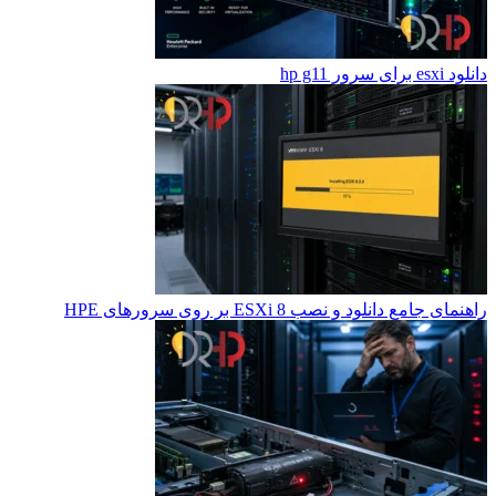
دانلود esxi برای سرور hp g11
راهنمای جامع دانلود و نصب ESXi 8 بر روی سرورهای HPE