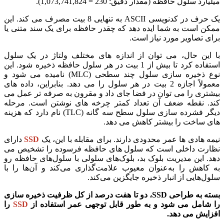
میلیارد سلول حافظه (مقدار دقیق: 230 = 1,073,741,824).
یک حرف در کدنویسی ASCII به تنهایی 8 بیت مصرف می کند. این
ممکن است به شما ایده دهد که چقدر حافظه برای یک سند متنی یا
برای تصاویر مورد نیاز است.
با این حال، می توان از اندازه های مختلف ولتاژ در یک سلول
استفاده کرد تا بیش از 1 بیت در هر سلول حافظه ذخیره شود. این
نوع ذخیره سازی سلول چند سطحی (MLC) نامیده می شود و
معمولاً اجازه 2 بیت در هر سلول را می دهد. بنابراین، داده های
بیشتری را می توان در فضا جای داد و مقرون به صرفه تر عمل می
کند. نقطه ضعف آن تعداد کمتر چرخه های نوشتن است. مرحله
دیگر فشرده سازی سلول سطح سه گانه (TLC) نام دارد که هزینه
های ساخت را بیشتر کاهش می دهد.
نیمه هادی ها عمر محدودی دارند. برای مقابله با این، یک
SSD
دارای
نظارت داخلی است که سلول های حافظه فرسوده را تشخیص می
دهد. این مدیریت بلوک بد، بلوک‌های سلولی با سلول‌های حافظه رو
به کاهش را به‌عنوان معیوب علامت‌گذاری می‌کند و آن‌ها را با
سلول‌هایی از انبار ذخیره جایگزین می‌کند.
بسته به طراحی SSD، دو تا هفت درصد از کل ظرفیت ذخیره سازی
را شامل می شود و به طور قابل توجهی عمر استفاده از
SSD
را
افزایش می دهد.