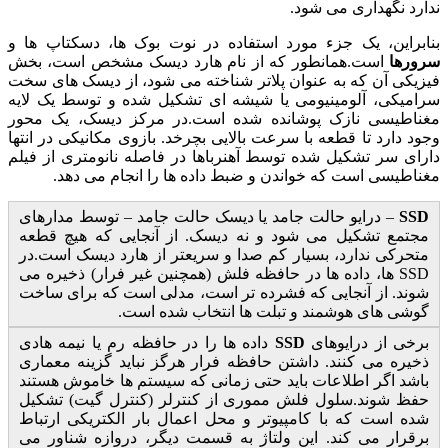
ندارد نگهداری می شود.
بنابراین، یک جزء مورد استفاده در نوت بوک ها، دسکتاپ ها و
سرورها
است.همانطور که از نام هارد دیسک مشخص است، بخش
فیزیکی آن که به عنوان پلاتر شناخته می شود، از دیسک های سخت
سرامیکی، آلومینیومی یا شیشه ای تشکیل شده و توسط یک لایه
مغناطیسی نازک پوشانده شده است.در مرکز دیسک، یک محور
وجود دارد تا قطعه با سرعت بالایی بچرخد. بازوی مکانیکی در انتها
دارای سر تشکیل شده توسط آهنرباها در فاصله نانومتری از فیلم
مغناطیسی است که خواندن و ضبط داده ها را انجام می دهد.
SSD
– درایو حالت جامد یا دیسک حالت جامد – توسط مدارهای
مجتمع تشکیل می شود و نه دیسک. از آنجایی که هیچ قطعه
متحرکی ندارد، بسیار کم صدا و سریعتر از هارد دیسک است.در
SSD ها، داده ها در حافظه فلش (همچنین غیر فرار) ذخیره می
شوند. از آنجایی که فشرده تر است، مدلی است که برای ساخت
گوشی های هوشمند و تبلت ها انتخاب شده است.
برخی از درایوهای
SSD
داده ها را در حافظه رم یا نیمه هادی
ذخیره می کنند. داشتن حافظه فرار هرگز نباید گزینه معماری
باشد اگر اطلاعات باید حتی زمانی که سیستم ها خاموش هستند
حفظ شوند.سلول فلش مموری از کنترلر (کنترل گیت) تشکیل
شده است که با کامپیوتر و محل اعمال بار الکتریکی ارتباط
برقرار می کند. این ولتاژ به قسمت دیگر، دروازه شناور می