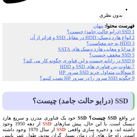
بدون نظری
فهرست محتوا:
پنهان
1
SSD (درایو حالت جامد) چیست؟
2
انواع هارد دیسک: HDD در مقابل SSD و فراتر از آن
3
HDD به چه معناست؟
4
مزایا و معایب هارد دیسک های SATA
5
SSD مخفف چیست؟
6
SSD در رایانه چیست و این فناوری چگونه کار می کند؟
7
تفاوت بین فناوری های SSD و HDD
8
سوالات متداول خرید SSD سرور HP
9
چگونه SSD سرور را در سرور HP نصب کنیم؟
SSD (درایو حالت جامد) چیست؟
در واقع
SSD چیست؟ SSD
خود یک فناوری مدرن و سریع هارد
دیسک است. با این حال، پیش سازهای
SSD
از دهه 1950 وجود
داشته اند، و ذخیره سازی واقعی
SSD
از سال 1970 وجود داشته
است. راه حل های آن زمان بسیار گران بودند، طول عمر پایینی