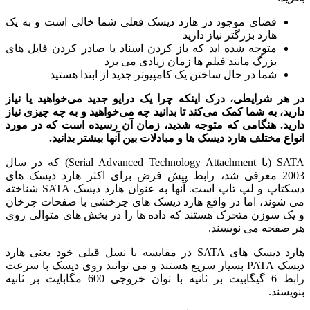
فضای موجود در هارد دیسک فعلی شما خالی است و به یک
هارد بزرگتر نیاز دارید
متوجه شده اید که باز کردن اسناد یا صادر کردن فایل های
بزرگ مانند فیلم ها زمان زیادی می برد
شما در حال ساختن یک کامپیوتر جدید از ابتدا هستید
در هر شرایطی، درک اینکه چرا یک درایو جدید می‌خواهید یا نیاز
دارید، به شما کمک می‌کند تا بدانید چه می‌خواهید و به چه چیزی نیاز
دارید. هنگامی که متوجه شدید، زمان آن رسیده است که در مورد
انواع مختلف هارد دیسک ها و مبادلات بین آنها بیشتر بدانید.
SATA (یا Serial Advanced Technology Attachment) که در سال
2003 معرفی شد، رابط پیش فرض برای اکثر هارد دیسک های
دسکتاپ و لپ تاپ است. آنها به عنوان هارد دیسک SATA شناخته
می شوند، اما در واقع هارد دیسک های چرخشی با صفحات چرخان
و یک سوزن متحرک هستند که داده ها را در بخش های متوالی روی
هر صفحه می نویسند.
هارد دیسک های SATA در مقایسه با نسل قبلی خود یعنی هارد
دیسک PATA بسیار سریع هستند و می توانند روی دیسک با سرعت
رابط 6 گیگابیت بر ثانیه با توان خروجی 600 مگابایت بر ثانیه
بنویسند.