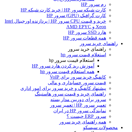
رم سرور HP
کارت شبکه سرور HP | خرید کارت شبکه HP
کارت گرافیک (GPU) سرور HP
خرید و قیمت CPU سرور HP | پردازنده اورجینال Intel
Xeon و AMD EPYC
هارد SSD سرور HP
همه قطعات سرور HP
راهنمای خرید سرور
راهنمای خرید سرور
استعلام قیمت سرور hp
استعلام قیمت سرور hp
آموزش ريد كردن هارد سرور HP
همه استعلام قیمت سرور hp
کانفیگ خرید سرور برای VoIP
قیمت سرور حسابداری و مالی
پیشنهاد کانفیگ و خرید سرور برای امور اداری
راهنمای خرید و قیمت سرور هاستینگ
سرور برای دوربین مدار بسته
تعمیر سرور HP | تعمیر سرور
نمایندگی سرور HP در ایران
سرور ERP چیست ؟
همه راهنمای خرید سرور
محصولات سیسکو