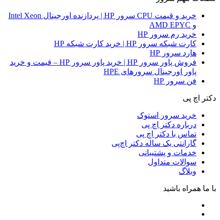
خرید و قیمت CPU سرور HP | پردازنده اورجینال Intel Xeon
و AMD EPYC
خرید رم سرور HP
کارت شبکه سرور HP | خرید کارت شبکه HP
هارد سرور HP
فروش پاور سرور HP | خرید پاور سرور HP – قیمت و خرید
پاور اورجینال سرورهای HPE
فن سرور HP
دکتر اچ پی
خرید سرور استوک
درباره دکتر اچ پی
تماس با دکتر اچ پی
گارانتی یک ساله دکتر اچ‌پی
خدمات و پشتیبانی
سوالات متداول
وبلاگ
با ما همراه باشید