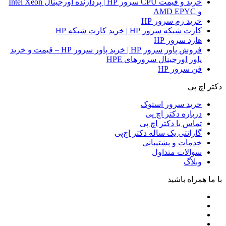
خرید و قیمت CPU سرور HP | پردازنده اورجینال Intel Xeon
و AMD EPYC
خرید رم سرور HP
کارت شبکه سرور HP | خرید کارت شبکه HP
هارد سرور HP
فروش پاور سرور HP | خرید پاور سرور HP – قیمت و خرید
پاور اورجینال سرورهای HPE
فن سرور HP
دکتر اچ پی
خرید سرور استوک
درباره دکتر اچ پی
تماس با دکتر اچ پی
گارانتی یک ساله دکتر اچ‌پی
خدمات و پشتیبانی
سوالات متداول
وبلاگ
با ما همراه باشید