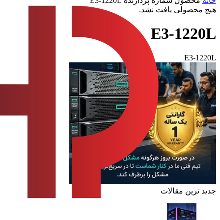
خانه
محصول شماره پردازنده
E3-1220L
هیچ محصولی یافت نشد.
E3-1220L
E3-1220L
جدید ترین مقالات