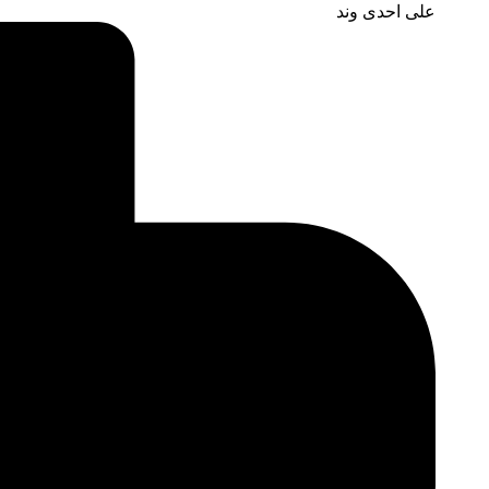
علی احدی وند