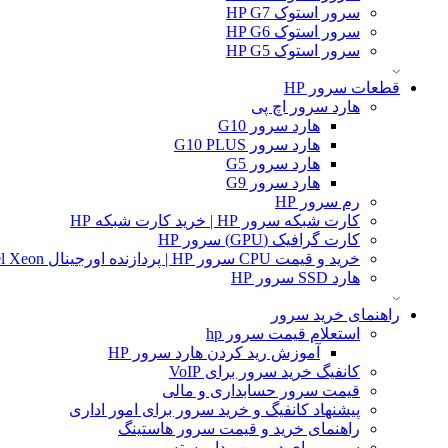
سرور استوک HP G7
سرور استوک HP G6
سرور استوک HP G5
قطعات سرور HP
هارد سرور اچ پی
هارد سرور G10
هارد سرور G10 PLUS
هارد سرور G5
هارد سرور G9
رم سرور HP
کارت شبکه سرور HP | خرید کارت شبکه HP
کارت گرافیک (GPU) سرور HP
خرید و قیمت CPU سرور HP | پردازنده اورجینال Intel Xeon و AMD EPYC
هارد SSD سرور HP
راهنمای خرید سرور
استعلام قیمت سرور hp
آموزش ريد كردن هارد سرور HP
کانفیگ خرید سرور برای VoIP
قیمت سرور حسابداری و مالی
پیشنهاد کانفیگ و خرید سرور برای امور اداری
راهنمای خرید و قیمت سرور هاستینگ
سرور برای دوربین مدار بسته