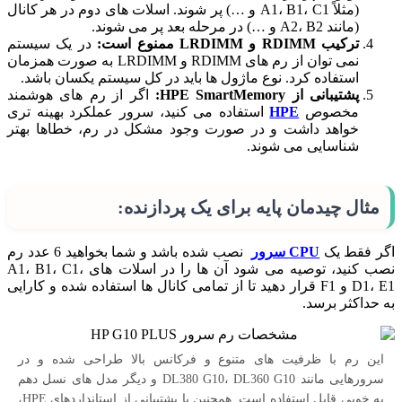
(مثلاً A1، B1، C1 و …) پر شوند. اسلات های دوم در هر کانال
(مانند A2، B2 و …) در مرحله بعد پر می شوند.
ترکیب RDIMM و LRDIMM ممنوع است:
در یک سیستم
نمی توان از رم های RDIMM و LRDIMM به صورت همزمان
استفاده کرد. نوع ماژول ها باید در کل سیستم یکسان باشد.
پشتیبانی از HPE SmartMemory:
اگر از رم های هوشمند
مخصوص
HPE
استفاده می کنید، سرور عملکرد بهینه تری
خواهد داشت و در صورت وجود مشکل در رم، خطاها بهتر
شناسایی می شوند.
مثال چیدمان پایه برای یک پردازنده:
اگر فقط یک
CPU سرور
نصب شده باشد و شما بخواهید 6 عدد رم
نصب کنید، توصیه می شود آن ها را در اسلات های A1، B1، C1،
D1، E1 و F1 قرار دهید تا از تمامی کانال ها استفاده شده و کارایی
به حداکثر برسد.
این رم با ظرفیت های متنوع و فرکانس بالا طراحی شده و در
سرورهایی مانند DL380 G10، DL360 G10 و دیگر مدل های نسل دهم
به خوبی قابل استفاده است. همچنین با پشتیبانی از استانداردهای HPE،