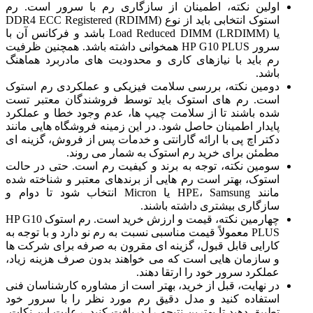
اولین نکته، اطمینان از سازگاری رم با سرور است. رم
استوک انتخابی باید از نوع DDR4 ECC Registered (RDIMM)
یا Load Reduced DIMM (LRDIMM) باشد و فرکانس آن با
سرور HP G10 PLUS همخوانی داشته باشد. همچنین ظرفیت
رم باید با نیازهای کاری و محدودیت های مادربرد هماهنگ
باشد.
دومین نکته، بررسی سلامت فیزیکی و عملکردی رم استوک
است. رم های استوک باید توسط فروشندگان معتبر تست
شده باشند تا از سلامت چیپ ها، عدم وجود خطا و عملکرد
پایدار اطمینان حاصل شود. در این زمینه فروشگاه هایی مانند
دکتر اچ پی با ارائه گارانتی و خدمات پس از فروش، گزینه ای
مطمئن برای خرید رم استوک به شمار می روند.
سومین نکته، توجه به برند و کیفیت رم است. حتی در حالت
استوک، بهتر است رم هایی از برندهای معتبر و شناخته شده
مانند HPE، Samsung یا Micron انتخاب شود تا دوام و
سازگاری بیشتری داشته باشند.
چهارمین نکته، قیمت و ارزش خرید است. رم استوک HP G10
PLUS معمولاً قیمت مناسبی نسبت به رم نو دارد و با توجه به
کارایی قابل قبول، گزینه ای مقرون به صرفه برای شرکت ها
و سازمان هایی است که می خواهند بدون صرف هزینه زیاد،
عملکرد سرور خود را ارتقا دهند.
در نهایت، قبل از خرید، بهتر است از مشاوره کارشناسان فنی
استفاده کنید و مدل دقیق رم مورد نظر را با سرور خود
تطبیق دهید تا بهترین نتیجه را دریافت کنید. رعایت این نکات،