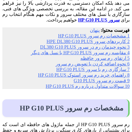
می دهد بلکه امکان دسترسی به قدرت پردازشی بالا را نیز فراهم
می کند. در ادامه این مقاله، به بررسی تخصصی ویژگی های فنی،
سازگاری با نسل های مختلف سرور و نکات مهم هنگام انتخاب رم
برای
سرور HP G10 PLUS
خواهیم پرداخت.
فهرست محتوا:
پنهان
1
مشخصات رم سرور HP G10 PLUS
2
کاربردهای سرور HPE DL380 G10 PLUS
3
نحوه چیدمان رم در سرور DL380 G10 PLUS
4
مقایسه رم سرور HP G10 PLUS با نسل های دیگر
5
ارتقای رم سرور حافظه
6
نحوه اضافه کردن یا تعویض رم سرور
7
سازگاری رم با سرور HP G10 PLUS
8
راهنمای خرید رم سرور استوک HP G10 PLUS
9
قیمت رم سرور G10 PLUS
10
سوالات متداول درباره رم HP G10 PLUS
مشخصات رم سرور HP G10 PLUS
رم سرور HP G10 PLUS از جمله ماژول های حافظه ای است که
برای پشتیبانی از بارهای کاری سنگین، پردازش های سریع و حفظ