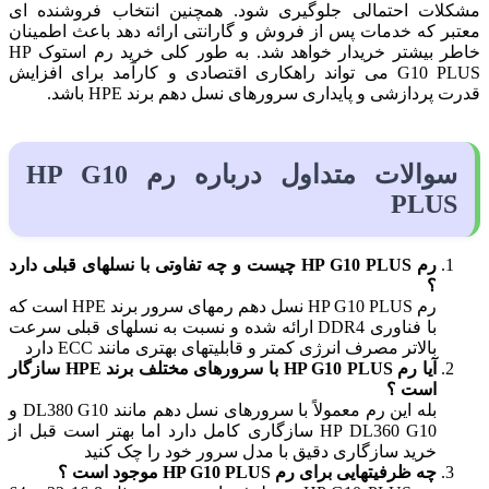
مشکلات احتمالی جلوگیری شود. همچنین انتخاب فروشنده ای
معتبر که خدمات پس از فروش و گارانتی ارائه دهد باعث اطمینان
خاطر بیشتر خریدار خواهد شد. به طور کلی خرید رم استوک HP
G10 PLUS می تواند راهکاری اقتصادی و کارآمد برای افزایش
قدرت پردازشی و پایداری سرورهای نسل دهم برند HPE باشد.
سوالات متداول درباره رم HP G10
PLUS
رم HP G10 PLUS چیست و چه تفاوتی با نسلهای قبلی دارد
؟
رم HP G10 PLUS نسل دهم رمهای سرور برند HPE است که
با فناوری DDR4 ارائه شده و نسبت به نسلهای قبلی سرعت
بالاتر مصرف انرژی کمتر و قابلیتهای بهتری مانند ECC دارد
آیا رم HP G10 PLUS با سرورهای مختلف برند HPE سازگار
است ؟
بله این رم معمولاً با سرورهای نسل دهم مانند DL380 G10 و
HP DL360 G10 سازگاری کامل دارد اما بهتر است قبل از
خرید سازگاری دقیق با مدل سرور خود را چک کنید
چه ظرفیتهایی برای رم HP G10 PLUS موجود است ؟