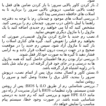
شود.
باز کردن کاور بالایی سرور: با باز کردن ضامن های قفل یا
چفت بالایی شاسی، درپوش بالایی سرور را بردارید تا به
اسلات های حافظه دسترسی پیدا کنید.
بررسی اسلات های موجود و چیدمان رم: با توجه به دفترچه
راهنما یا لیبل داخلی درب سرور، چیدمان رم را بررسی کنید.
مشخص کنید که آیا می خواهید رم جدیدی اضافه کنید یا یک
ماژول را با ماژول دیگری تعویض نمایید.
نصب رم جدید یا خارج کردن ماژول قدیمی:در صورتی که
بخواهید رم قبلی را تعویض کنید، گیره های کناری اسلات را
باز کنید تا ماژول آزاد شود. سپس رم جدید را در موقعیت
صحیح و در جهت درست درون اسلات قرار داده و به آرامی
فشار دهید تا گیره ها به صورت خودکار قفل شوند.
بررسی تراز بودن رم ها: اطمینان حاصل کنید که همه ماژول
ها به درستی و در جای خود قرار گرفته اند. رم نباید شل باشد
یا در زاویه اشتباه قرار گرفته باشد.
بستن کاور و اتصال مجدد برق: پس از اتمام نصب، درپوش
سرور را ببندید، کابل برق را مجددا وصل کنید و سرور را
روشن نمایید.
بررسی شناسایی رم از طریق iLO یا BIOS: پس از روشن
شدن سیستم، وارد تنظیمات BIOS یا ابزار مدیریت از راه دور
مانند HPE iLO شوید و بررسی کنید که رم جدید به درستی
شناسایی شده باشد. در صورت وجود خطا، سیستم پیام
مناسب را نمایش خواهد داد.