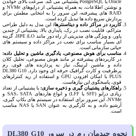
Oracle یا PostgreSQL پشتیبانی می کند. سرعت بالای خواندن
و نوشتن اطلاعات، به همراه پشتیبانی از درایوهای NVMe و
RAID های پیشرفته، این سرور را به انتخابی مطمئن برای
پردازش سریع داده ها تبدیل کرده است.
کاربرد در مراکز داده و دیتاسنترها:
این مدل به دلیل طراحی
متراکم، قابلیت نصب در رک، پایداری بالا، پشتیبانی از چندین
پاور، و ویژگی های مدیریتی از راه دور مانند HPE iLO، گزینه
ای بسیار مناسب برای نصب در مراکز داده و سیستم های
حیاتی سازمانی است.
مناسب برای هوش مصنوعی، یادگیری ماشین و تحلیل داده:
در کاربردهای پیشرفته تر مانند هوش مصنوعی، تحلیل کلان
داده و ماشین لرنینگ، نیاز به پردازنده های قوی، رم
پرظرفیت و کارت گرافیک حرفه ای وجود دارد. DL380 G10
PLUS با امکان افزودن GPU و استفاده از رید کنترلرهای
قوی، پاسخگوی این نیازهاست.
راهکارهای پشتیبان گیری و ذخیره سازی:
با پشتیبانی از تعداد
زیادی درایو (SFF یا LFF) و انواع هاردهای SAS، SATA و
NVMe، این سرور برای استفاده در سیستم های بکاپ گیری،
آرشیو داده، و به کارگیری به عنوان SAN یا NAS مناسب
است.
نحوه چیدمان رم در سرور DL380 G10