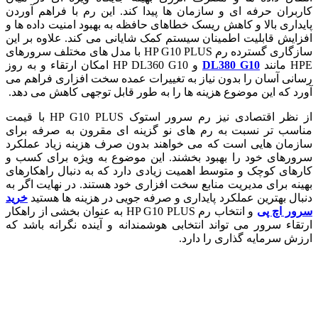
کاربران حرفه ای و سازمان ها پیدا کند. این رم با فراهم آوردن
پایداری بالا و کاهش ریسک خطاهای حافظه به بهبود امنیت داده ها و
افزایش قابلیت اطمینان سیستم کمک شایانی می کند. علاوه بر این
سازگاری گسترده رم HP G10 PLUS با مدل های مختلف سرورهای
HPE مانند
DL380 G10
و HP DL360 G10 امکان ارتقاء و به روز
رسانی آسان را بدون نیاز به تغییرات عمده سخت افزاری فراهم می
آورد که این موضوع هزینه ها را به طور قابل توجهی کاهش می دهد.
از نظر اقتصادی نیز رم سرور استوک HP G10 PLUS با قیمت
مناسب تر نسبت به رم های نو گزینه ای مقرون به صرفه برای
سازمان هایی است که می خواهند بدون صرف هزینه زیاد عملکرد
سرورهای خود را بهبود بخشند. این موضوع به ویژه برای کسب و
کارهای کوچک و متوسط اهمیت زیادی دارد که به دنبال راهکارهای
بهینه برای مدیریت منابع سخت افزاری خود هستند. در نهایت اگر به
دنبال بهترین عملکرد پایداری و صرفه جویی در هزینه ها هستید
خرید
سرور اچ پی
و انتخاب رم HP G10 PLUS به عنوان بخشی از راهکار
ارتقاء سرور می تواند انتخابی هوشمندانه و آینده نگرانه باشد که
ارزش سرمایه گذاری را دارد.