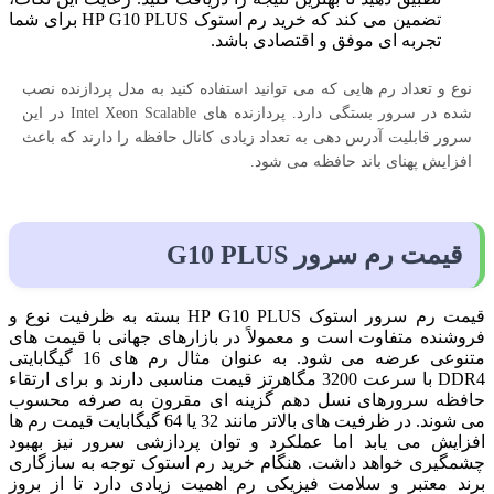
تضمین می کند که خرید رم استوک HP G10 PLUS برای شما
تجربه ای موفق و اقتصادی باشد.
نوع و تعداد رم هایی که می توانید استفاده کنید به مدل پردازنده نصب
شده در سرور بستگی دارد. پردازنده های Intel Xeon Scalable در این
سرور قابلیت آدرس دهی به تعداد زیادی کانال حافظه را دارند که باعث
افزایش پهنای باند حافظه می شود.
قیمت رم سرور G10 PLUS
قیمت رم سرور استوک HP G10 PLUS بسته به ظرفیت نوع و
فروشنده متفاوت است و معمولاً در بازارهای جهانی با قیمت های
متنوعی عرضه می شود. به عنوان مثال رم های 16 گیگابایتی
DDR4 با سرعت 3200 مگاهرتز قیمت مناسبی دارند و برای ارتقاء
حافظه سرورهای نسل دهم گزینه ای مقرون به صرفه محسوب
می شوند. در ظرفیت های بالاتر مانند 32 یا 64 گیگابایت قیمت رم ها
افزایش می یابد اما عملکرد و توان پردازشی سرور نیز بهبود
چشمگیری خواهد داشت. هنگام خرید رم استوک توجه به سازگاری
برند معتبر و سلامت فیزیکی رم اهمیت زیادی دارد تا از بروز