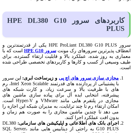
کاربردهای سرور HPE DL380 G10
PLUS
سرور HPE ProLiant DL380 G10 PLUS یکی از قدرتمندترین و
انعطاف پذیرترین سرورهای رک مونت
سرور HPE G10
است که با
معماری به روز شده، عملکرد بالا و قابلیت ارتقاء گسترده، برای
طیف وسیعی از کسب و کارها و کاربردهای تخصصی طراحی شده
است.
مجازی سازی سرور های اچ پی
و زیرساخت ابری:
این سرور
با پشتیبانی از پردازنده های قدرتمند Intel Xeon Scalable، رم
های با ظرفیت بالا و سرعت زیاد، و کارت شبکه های
پیشرفته، انتخابی ایده آل برای پیاده سازی ماشین های
مجازی در پلتفرم هایی مانند VMware و Hyper-V است.
امکان ارتقاء رم تا چند ترابایت، به مدیران شبکه این اجازه را
می دهد تا چندین ماشین مجازی را به صورت هم زمان و
بدون افت عملکرد اجرا کنند.
اجرای بانک های اطلاعاتی و اپلیکیشن های سازمانی:
DL380
G10 PLUS به راحتی از دیتابیس هایی مانند SQL Server،