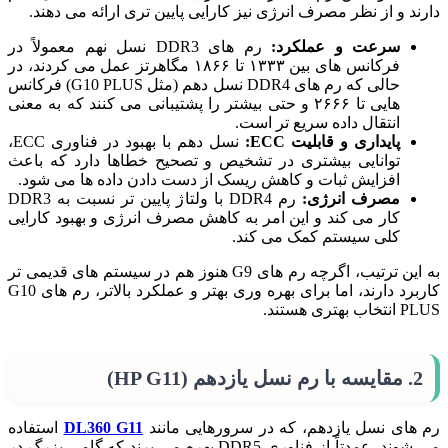
دارند و از نظر مصرف انرژی نیز کارایی پایین تری ارائه می دهند.
سرعت و عملکرد:
رم های DDR3 نسل نهم معمولاً در
فرکانس های بین ۱۳۳۳ تا ۱۸۶۶ مگاهرتز عمل می کردند، در
حالی که رم های DDR4 نسل دهم (مثل G10 PLUS) فرکانس
هایی تا ۲۶۶۶ و حتی بیشتر را پشتیبانی می کنند که به معنی
انتقال داده سریع تر است.
پایداری و قابلیت ECC:
نسل دهم با بهبود در فناوری ECC،
توانایی بیشتری در تشخیص و تصحیح خطاها دارد که باعث
افزایش ثبات و کاهش ریسک از دست دادن داده ها می شود.
مصرف انرژی:
رم DDR4 با ولتاژ پایین تر نسبت به DDR3
کار می کند و این امر به کاهش مصرف انرژی و بهبود کارایی
کلی سیستم کمک می کند.
به این ترتیب، اگرچه رم های G9 هنوز هم در سیستم های قدیمی تر
کاربرد دارند، اما برای بهره وری بهتر و عملکرد بالاتر، رم های G10
PLUS انتخاب بهتری هستند.
2. مقایسه با رم نسل یازدهم (HP G11)
رم های نسل یازدهم، که در سرورهایی مانند
DL360 G11
استفاده
می شوند، عمدتاً از فناوری DDR5 بهره می برند که گامی بزرگ در