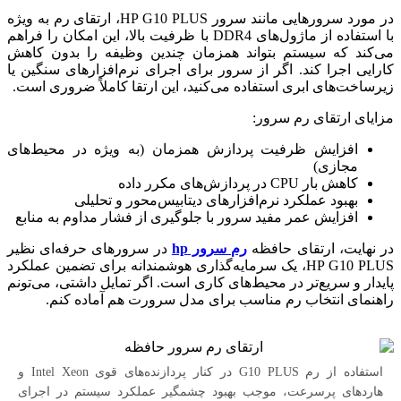
در مورد سرورهایی مانند سرور HP G10 PLUS، ارتقای رم به ویژه
با استفاده از ماژول‌های DDR4 با ظرفیت بالا، این امکان را فراهم
می‌کند که سیستم بتواند همزمان چندین وظیفه را بدون کاهش
کارایی اجرا کند. اگر از سرور برای اجرای نرم‌افزارهای سنگین یا
زیرساخت‌های ابری استفاده می‌کنید، این ارتقا کاملاً ضروری است.
مزایای ارتقای رم سرور:
افزایش ظرفیت پردازش همزمان (به ویژه در محیط‌های
مجازی)
کاهش بار CPU در پردازش‌های مکرر داده
بهبود عملکرد نرم‌افزارهای دیتابیس‌محور و تحلیلی
افزایش عمر مفید سرور با جلوگیری از فشار مداوم به منابع
در نهایت، ارتقای حافظه
رم سرور hp
در سرورهای حرفه‌ای نظیر
HP G10 PLUS، یک سرمایه‌گذاری هوشمندانه برای تضمین عملکرد
پایدار و سریع‌تر در محیط‌های کاری است. اگر تمایل داشتی، می‌تونم
راهنمای انتخاب رم مناسب برای مدل سرورت هم آماده کنم.
استفاده از رم G10 PLUS در کنار پردازنده‌های قوی Intel Xeon و
هاردهای پرسرعت، موجب بهبود چشمگیر عملکرد سیستم در اجرای