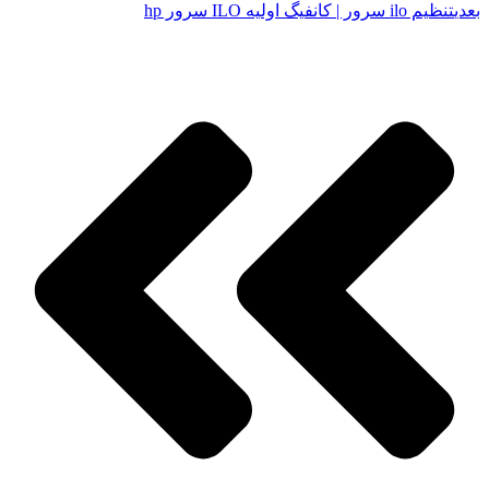
بعدی
تنظیم ilo سرور | کانفیگ اولیه ILO سرور hp