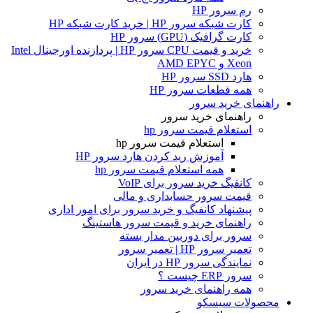
رم سرور HP
کارت شبکه سرور HP | خرید کارت شبکه HP
کارت گرافیک (GPU) سرور HP
خرید و قیمت CPU سرور HP | پردازنده اورجینال Intel
Xeon و AMD EPYC
هارد SSD سرور HP
همه قطعات سرور HP
راهنمای خرید سرور
راهنمای خرید سرور
استعلام قیمت سرور hp
استعلام قیمت سرور hp
آموزش ريد كردن هارد سرور HP
همه استعلام قیمت سرور hp
کانفیگ خرید سرور برای VoIP
قیمت سرور حسابداری و مالی
پیشنهاد کانفیگ و خرید سرور برای امور اداری
راهنمای خرید و قیمت سرور هاستینگ
سرور برای دوربین مدار بسته
تعمیر سرور HP | تعمیر سرور
نمایندگی سرور HP در ایران
سرور ERP چیست ؟
همه راهنمای خرید سرور
محصولات سیسکو