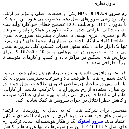
بدون نظری
رم سرور HP G10 PLUS
یکی از قطعات اصلی و مؤثر در ارتقاء
توان پردازشی سرورهای نسل دهم محسوب می شود. این رم ها که
با فناوری DDR4 و قابلیت ECC (تصحیح خطای خودکار) تولید شده
اند، به شکلی طراحی شده اند که علاوه بر عملکرد پایدار، سرعت
بالا و مصرف انرژی بهینه، با معماری پیشرفته سرورهای سری
ProLiant کاملا سازگار باشند. در بسیاری از محیط های کاری، رم نه
تنها یک ابزار جانبی، بلکه ستون فقرات عملکرد کلی سرور به شمار
می رود؛ به خصوص در سرورهایی مانند DL380 G10 که برای
پردازش های سنگین در مراکز داده و کسب و کارهای متوسط تا
بزرگ طراحی شده اند.
افزایش روزافزون داده ها و نیاز به پردازش هم زمان چندین برنامه
باعث شده رم هایی با ظرفیت بالا و سرعت دسترسی سریع، به یک
نیاز اساسی در ساختار زیرساختی فناوری اطلاعات تبدیل شوند. در
این میان، استفاده از رم سرور اچ پی با ترکیب مناسبی از کارایی،
اطمینان و انعطاف پذیری، می تواند به بهینه سازی عملکرد سیستم
و کاهش خطر اختلال در اجرای سرویس ها کمک شایانی کند.
همچنین، برای شرکت هایی که به دنبال به روزرسانی یا ارتقاء
سیستم های خود هستند، بهره گیری از تجهیزات اقتصادی و قابل
اعتماد مانند
سرور استوک
یک راهکار هوشمندانه است. ترکیب رم
های نسل G10 PLUS با این نوع سرورها نه تنها هزینه ها را کاهش