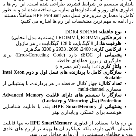
پایداری سیستم در شرایط فشرده طراحی شده است. این رم ها با
فناوری های روز و استانداردهای سازمانی ساخته شده اند و به طور
کامل با معماری سرورهای نسل دهم HPE ProLiant هماهنگ هستند.
در ادامه به مهم ترین مشخصات این رم ها اشاره می کنیم:
نوع حافظه:
DDR4 SDRAM
فرم فکتور:
RDIMM یا LRDIMM (بسته به مدل انتخابی)
ظرفیت ها:
از 8 گیگابایت تا 128 گیگابایت در هر ماژول
فرکانس کاری:
2400، 2666، 2933 و 3200 مگاهرتز
پشتیبانی از ECC:
دارد (Error-Correcting Code) برای
جلوگیری از بروز خطاهای حافظه
ولتاژ کاری:
1.2 ولت (کم مصرف)
سازگاری کامل با پردازنده های نسل اول و دوم Intel Xeon
Scalable
تعداد کانال:
چهار کانال حافظه در هر پردازنده، با پشتیبانی از
معماری multi-channel
سازگار با سیستم های دارای قابلیت Advanced Memory
Protection (مثل Mirroring و Lockstep)
پشتیبانی از HPE SmartMemory:
بله، با قابلیت شناسایی
هوشمند برای عملکرد و پایداری بهتر
این رم ها با استفاده از فناوری
HPE SmartMemory
نه تنها قابلیت
اطمینان بالایی دارند، بلکه عملکرد آن ها بهینه تر از رم های عادی
بوده و خطاهای سیستمی در آن ها به حداقل می رسد.