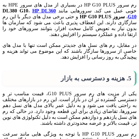
رم سرور HP G10 PLUS در بسیاری از مدل های سرور HPE به
خوبی عمل می کند. سرورهایی مانند
HP DL360
،
DL380 G10
G10
،
سرور HP G10 PLUS
و حتی برخی مدل های دیگر با این رم
سازگاری دارند. این انعطاف پذیری باعث می شود که سازمان ها
بدون نیاز به تعویض کامل سخت افزار، بتوانند سرورهای خود را
ارتقا داده و عملکرد سیستم را افزایش دهند.
در مقابل، رم های نسل های جدیدتر ممکن است تنها با مدل های
خاصی از سرورها سازگار باشند که این موضوع می تواند هزینه و
پیچیدگی به روز رسانی را افزایش دهد.
5. هزینه و دسترسی به بازار
یکی از مزیت های رم سرور G10 PLUS، قیمت مناسب تر و
دسترسی گسترده تر آن در بازار است. این رم در بازارهای مختلف
به راحتی یافت می شود و به دلیل عمر بالای مدل های نسل دهم
سرورها، تقاضای زیادی برای این قطعه وجود دارد. در حالی که رم
های نسل یازدهم و دوازدهم ممکن است به دلیل تکنولوژی های نوین
تر، قیمت بالاتر و عرضه محدودتری داشته باشند.
رم سرور HP G10 PLUS با توجه به ویژگی هایی مانند سرعت