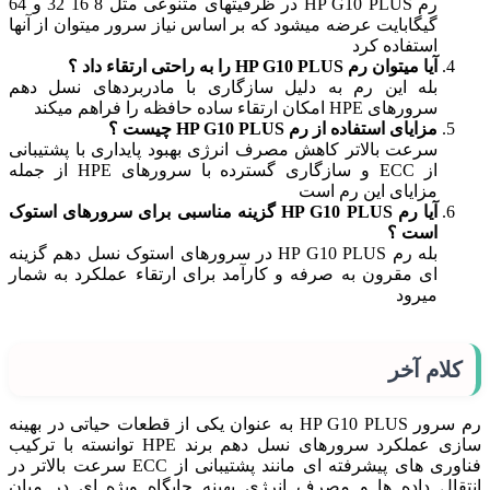
رم HP G10 PLUS در ظرفیتهای متنوعی مثل 8 16 32 و 64
گیگابایت عرضه میشود که بر اساس نیاز سرور میتوان از آنها
استفاده کرد
آیا میتوان رم HP G10 PLUS را به راحتی ارتقاء داد ؟
بله این رم به دلیل سازگاری با مادربردهای نسل دهم
سرورهای HPE امکان ارتقاء ساده حافظه را فراهم میکند
مزایای استفاده از رم HP G10 PLUS چیست ؟
سرعت بالاتر کاهش مصرف انرژی بهبود پایداری با پشتیبانی
از ECC و سازگاری گسترده با سرورهای HPE از جمله
مزایای این رم است
آیا رم HP G10 PLUS گزینه مناسبی برای سرورهای استوک
است ؟
بله رم HP G10 PLUS در سرورهای استوک نسل دهم گزینه
ای مقرون به صرفه و کارآمد برای ارتقاء عملکرد به شمار
میرود
کلام آخر
رم سرور HP G10 PLUS به عنوان یکی از قطعات حیاتی در بهینه
سازی عملکرد سرورهای نسل دهم برند HPE توانسته با ترکیب
فناوری های پیشرفته ای مانند پشتیبانی از ECC سرعت بالاتر در
انتقال داده ها و مصرف انرژی بهینه جایگاه ویژه ای در میان