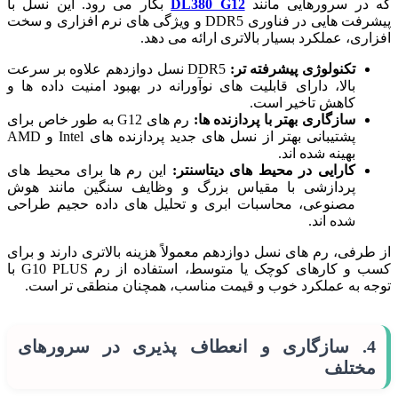
که در سرورهایی مانند
DL380 G12
بکار می رود. این نسل با
پیشرفت هایی در فناوری DDR5 و ویژگی های نرم افزاری و سخت
افزاری، عملکرد بسیار بالاتری ارائه می دهد.
تکنولوژی پیشرفته تر:
DDR5 نسل دوازدهم علاوه بر سرعت
بالا، دارای قابلیت های نوآورانه در بهبود امنیت داده ها و
کاهش تاخیر است.
سازگاری بهتر با پردازنده ها:
رم های G12 به طور خاص برای
پشتیبانی بهتر از نسل های جدید پردازنده های Intel و AMD
بهینه شده اند.
کارایی در محیط های دیتاسنتر:
این رم ها برای محیط های
پردازشی با مقیاس بزرگ و وظایف سنگین مانند هوش
مصنوعی، محاسبات ابری و تحلیل های داده حجیم طراحی
شده اند.
از طرفی، رم های نسل دوازدهم معمولاً هزینه بالاتری دارند و برای
کسب و کارهای کوچک یا متوسط، استفاده از رم G10 PLUS با
توجه به عملکرد خوب و قیمت مناسب، همچنان منطقی تر است.
4. سازگاری و انعطاف پذیری در سرورهای
مختلف