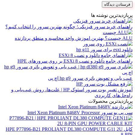
پربازدیدترین نوشته ها
راهنمای خرید سرور فیزیکی؛ چگونه بهترین سرور را انتخاب کنیم؟
ALU چیست؟ بهترین اموزش واحد محاسبه و منطق پردازنده
دانلود esxi برای سرور hp g11
راهنمای جامع دانلود و نصب ESXi 8 بر روی سرورهای HPE
عیب یابی و تعویض باتری سرور hp g9 اچ پی
آموزش تغییر بوت سرور استوک HP | علت‌ها، روش عیب‌یابی و
راه‌حل‌های کاربردی
پربازدیدترین محصولات
سی پی یو سرور Intel Xeon Platinum 8468V Processor
کابل HPE P77896-B21 PROLIANT DL380 COMPUTE G11 2U
8-PIN