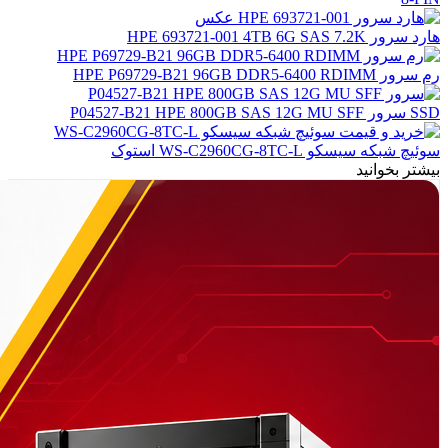
هارد سرور HPE 693721-001 4TB 6G SAS 7.2K
رم سرور HPE P69729-B21 96GB DDR5-6400 RDIMM
SSD سرور P04527-B21 HPE 800GB SAS 12G MU SFF
سوئیچ شبکه سیسکو WS-C2960CG-8TC-L استوک
بیشتر بخوانید