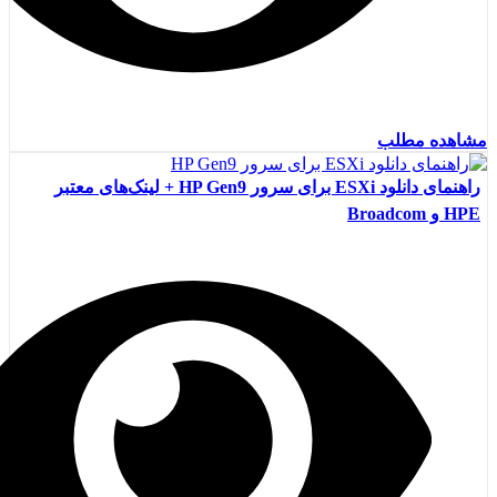
مشاهده مطلب
راهنمای دانلود ESXi برای سرور HP Gen9 + لینک‌های معتبر
HPE و Broadcom