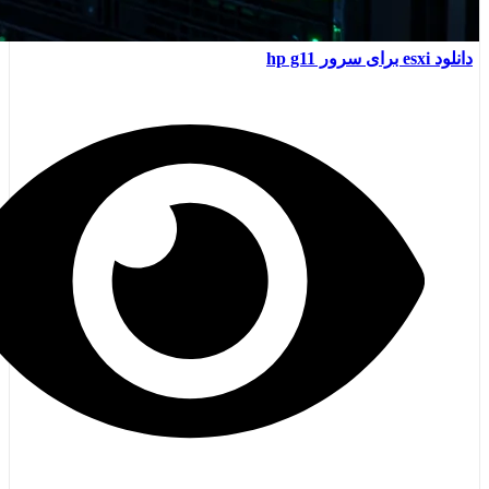
دانلود esxi برای سرور hp g11