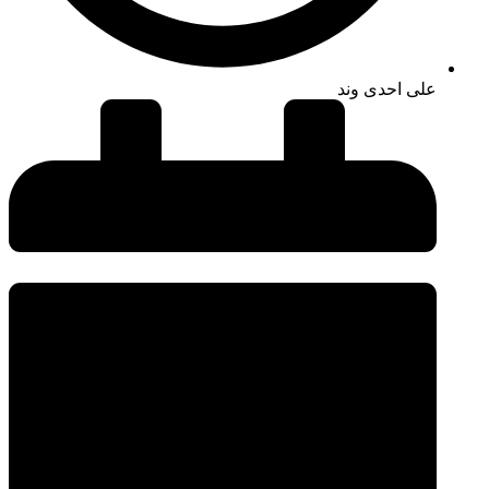
علی احدی وند