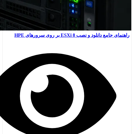
راهنمای جامع دانلود و نصب ESXi 8 بر روی سرورهای HPE