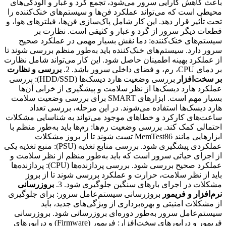
باعث کاهش کارایی سرور می‌شود، تجمع گرد و غبار و آلودگی‌های
محیطی است که می‌تواند عملکرد فن‌ها و سیستم‌های خنک‌کننده را
تحت تأثیر قرار دهد. این کار شامل پاک‌سازی فن‌ها، فیلترهای هوا، و
قطعات دیگر سرور از گرد و غبار و کثیفی است. نظارت بر
سیستم‌های خنک‌کننده: دما نقش بسیار مهمی در عملکرد صحیح
سرور دارد. سیستم‌های خنک‌کننده باید به‌طور منظم بررسی شوند تا
از عملکرد بهینه اطمینان حاصل شود. این کار می‌تواند شامل نظارت
بر دمای CPU، رم، و فضای داخلی سرور باشد. 2.
بررسی و نظارت
بر سخت‌افزار
بررسی وضعیت هارد دیسک‌ها (HDD/SSD): بررسی
عملکرد هارد دیسک‌ها از نظر سلامت و پیشگیری از خرابی آن‌ها
بسیار مهم است. ابزارهای SMART برای بررسی وضعیت سلامت
هارد دیسک‌ها استفاده می‌شوند. در این مرحله، بررسی تعداد
ساعت‌های کارکرد و خطاهای موجود می‌تواند به شناسایی مشکلات
احتمالی کمک کند. بررسی وضعیت رم‌ها: رم‌ها باید به‌طور منظم با
ابزارهایی مانند MemTest86 تست شوند تا از بروز مشکلات
عملکردی پیشگیری شود. بررسی منابع تغذیه (PSU): منبع تغذیه یکی
از اجزای حیاتی سرور است که باید به‌طور منظم از نظر سلامت و
عملکرد صحیح بررسی شود. بررسی پردازنده‌ها (CPU): پردازنده‌ها
باید از نظر سلامت، حرارت و عملکرد بررسی شوند تا از بروز
مشکلات در اجرای بارهای سنگین جلوگیری شود. 3.
بروزرسانی
نرم‌افزار و فریمور
بروزرسانی سیستم‌عامل سرور: برای جلوگیری
از مشکلات امنیتی و بهره‌برداری از ویژگی‌های جدید، باید
سیستم‌عامل سرور به‌طور دوره‌ای بروزرسانی شود. بروزرسانی
فریمور و درایورهای سخت‌افزار: فریمور (Firmware) و درایورهای