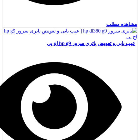
مشاهده مطلب
عیب یابی و تعویض باتری سرور hp g9 اچ پی