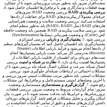
سخت‌افزار سرور باید به‌طور مرتب بروزرسانی شوند تا از عملکرد
بهینه قطعات و سازگاری بهتر با نرم‌افزارها اطمینان حاصل شود. 4.
بررسی پیکربندی RAID
بررسی وضعیت RAID: سرورهای
حرفه‌ای معمولاً از پیکربندی‌های RAID برای حفاظت از داده‌ها
استفاده می‌کنند. بررسی وضعیت سلامت و وضعیت هم‌راستایی
هاردهای RAID (مثل RAID1، RAID5) باید به‌طور منظم انجام
شود. بررسی سلامت پیکربندی RAID: همچنین باید وضعیت حافظه
کش (Cache)، و وضعیت هم‌زمانی دیسک‌ها (Synchronization)
بررسی شود. 5.
پشتیبان‌گیری و بازیابی
بررسی استراتژی
پشتیبان‌گیری: باید اطمینان حاصل کنید که پشتیبان‌گیری‌های منظم
از داده‌ها انجام می‌شود و فرآیند بازیابی اطلاعات (Disaster
Recovery) به‌درستی کار می‌کند. تست بازیابی پشتیبان‌ها: انجام
تست‌های دوره‌ای برای اطمینان از قابلیت بازیابی اطلاعات از
پشتیبان‌ها اهمیت زیادی دارد. 6.
نظارت بر شبکه و امنیت
بررسی
اتصال شبکه: سرعت و عملکرد اتصال شبکه باید بررسی شود تا از
مشکلات احتمالی در ارتباطات شبکه‌ای جلوگیری شود. بررسی
مشکلات امنیتی: باید به‌طور مرتب مشکلات امنیتی سرور بررسی و
با آخرین وصله‌های امنیتی سیستم‌عامل و نرم‌افزارها، این مشکلات
رفع شوند. 7.
گزارش‌گیری و مستندسازی
مستندسازی وضعیت
سرور: تمام گزارشات مربوط به وضعیت سرور، بررسی قطعات،
بروزرسانی‌ها، و خرابی‌ها باید به‌دقت مستند شوند تا در صورت نیاز،
امکان پیگیری و تحلیل مشکلات فراهم باشد. گزارش‌های دوره‌ای:
داشتن گزارش‌های منظم و دقیق از تمامی اقدامات انجام‌شده در