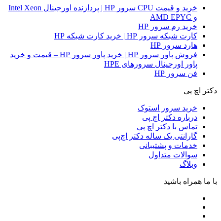
خرید و قیمت CPU سرور HP | پردازنده اورجینال Intel Xeon
و AMD EPYC
خرید رم سرور HP
کارت شبکه سرور HP | خرید کارت شبکه HP
هارد سرور HP
فروش پاور سرور HP | خرید پاور سرور HP – قیمت و خرید
پاور اورجینال سرورهای HPE
فن سرور HP
دکتر اچ پی
خرید سرور استوک
درباره دکتر اچ پی
تماس با دکتر اچ پی
گارانتی یک ساله دکتر اچ‌پی
خدمات و پشتیبانی
سوالات متداول
وبلاگ
با ما همراه باشید