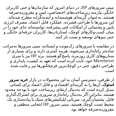
مینی سرورهای HP، در دنیای امروز که سازمان‌ها و حتی کاربران
خانگی نیازمند زیرساخت‌های اختصاصی، ایمن و مقرون‌به‌صرفه
هستند، به‌عنوان گزینه‌ای هوشمندانه و آینده‌نگرانه مطرح شده‌اند.
این سرورها با طراحی فشرده، عملکرد قابل اعتماد، مصرف انرژی
پایین و پشتیبانی از امکانات فنی پیشرفته، توانسته‌اند جای خود را در
میان کسب‌وکارهای کوچک، استارتاپ‌ها، کاربران حرفه‌ای خانگی و
حتی تیم‌های توسعه و تست باز کنند.
در مقایسه با سرورهای رک‌مونت و ایستاده، مینی سرورها به‌مراتب
ساده‌تر راه‌اندازی می‌شوند، هزینه کمتری دارند و برای بسیاری از
سناریوهای کاری روزمره، پاسخ‌گو هستند. برند HP نیز با سری
MicroServer خود، ثابت کرده است که تعهد به کیفیت، پایداری و
طراحی دقیق، حتی در کوچک‌ترین فرم‌فکتور‌ها نیز رعایت شده
است.
از طرفی، دسترسی آسان به این محصولات در بازار
خرید سرور
استوک
، آن‌ها را به گزینه‌ای اقتصادی و قابل اعتماد برای کسانی
تبدیل کرده است که به‌دنبال ارتقای زیرساخت خود با بودجه محدود
هستند. بنابراین اگر به‌دنبال راه‌اندازی سروری برای اشتراک‌گذاری
فایل، پشتیبان‌گیری، میزبانی اپلیکیشن‌های سبک یا پیاده‌سازی یک
محیط تست کوچک هستید، مینی سرور HP انتخابی منطقی و
مقرون‌به‌صرفه خواهد بود.