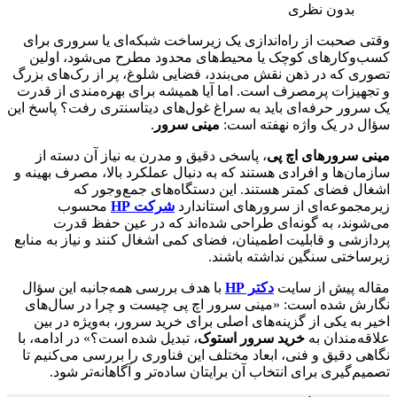
بدون نظری
وقتی صحبت از راه‌اندازی یک زیرساخت شبکه‌ای یا سروری برای
کسب‌وکارهای کوچک یا محیط‌های محدود مطرح می‌شود، اولین
تصوری که در ذهن نقش می‌بندد، فضایی شلوغ، پر از رک‌های بزرگ
و تجهیزات پرمصرف است. اما آیا همیشه برای بهره‌مندی از قدرت
یک سرور حرفه‌ای باید به سراغ غول‌های دیتاسنتری رفت؟ پاسخ این
سؤال در یک واژه نهفته است:
مینی سرور
.
مینی سرورهای اچ پی
، پاسخی دقیق و مدرن به نیاز آن دسته از
سازمان‌ها و افرادی هستند که به دنبال عملکرد بالا، مصرف بهینه و
اشغال فضای کمتر هستند. این دستگاه‌های جمع‌وجور که
زیرمجموعه‌ای از سرورهای استاندارد
شرکت HP
محسوب
می‌شوند، به گونه‌ای طراحی شده‌اند که در عین حفظ قدرت
پردازشی و قابلیت اطمینان، فضای کمی اشغال کنند و نیاز به منابع
زیرساختی سنگین نداشته باشند.
مقاله پیش از سایت
دکتر HP
با هدف بررسی همه‌جانبه این سؤال
نگارش شده است: «مینی سرور اچ پی چیست و چرا در سال‌های
اخیر به یکی از گزینه‌های اصلی برای خرید سرور، به‌ویژه در بین
علاقه‌مندان به
خرید سرور استوک
، تبدیل شده است؟» در ادامه، با
نگاهی دقیق و فنی، ابعاد مختلف این فناوری را بررسی می‌کنیم تا
تصمیم‌گیری برای انتخاب آن برایتان ساده‌تر و آگاهانه‌تر شود.