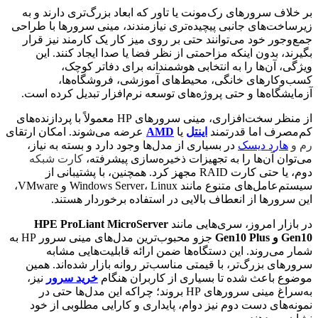
بر خلاف سرورهای رک‌مونت یا تاور که ابعاد بزرگ‌تری دارند و به
زیرساخت‌های جانبی پیچیده‌تری نیازمندند، مینی سرورها با طراحی
جمع‌وجور خود می‌توانند حتی بر روی میز کار یک کارمند نیز قرار
بگیرند، بدون اینکه مزاحمتی از نظر فضا یا صدا ایجاد کنند. این
ویژگی، آن‌ها را به انتخابی هوشمندانه برای دفاتر کوچک،
کسب‌وکارهای خانگی، محیط‌های آموزشی، فروشگاه‌ها،
آزمایشگاه‌ها و حتی پروژه‌های توسعه نرم‌افزار تبدیل کرده است.
از منظر سخت‌افزاری، مینی سرورهای HP معمولاً با پردازنده‌های
کم‌مصرف اما قدرتمند
اینتل
یا
AMD
عرضه می‌شوند. امکان ارتقای
رم و
هارد دیسک
در بسیاری از مدل‌ها وجود دارد و بسته به نیاز،
می‌توان آن‌ها را به تجهیزات ذخیره‌سازی پیشرفته،
کارت شبکه
دوم، یا حتی کارت RAID مجهز کرد. همچنین، با پشتیبانی از
سیستم‌عامل‌های متنوع مانند Windows Server، Linux و VMware،
این سرورها از انعطاف بالایی در استفاده برخوردار هستند.
در بازار امروز، سری‌هایی مانند
HPE ProLiant MicroServer
Gen10 و Gen10 Plus
جزو محبوب‌ترین مدل‌های مینی سرور HP به
شمار می‌روند. این دستگاه‌ها ضمن ارائه قابلیت‌هایی مشابه
سرورهای بزرگ‌تر، با قیمتی مناسب‌تر روانه بازار شده‌اند. همین
موضوع باعث شده تا بسیاری از کاربران هنگام
خرید سرور
نیز،
به‌سراغ مینی سرورهای HP بروند؛ چراکه این مدل‌ها حتی در
نمونه‌های دست دوم نیز دوام، پایداری و کارایی مطلوبی از خود