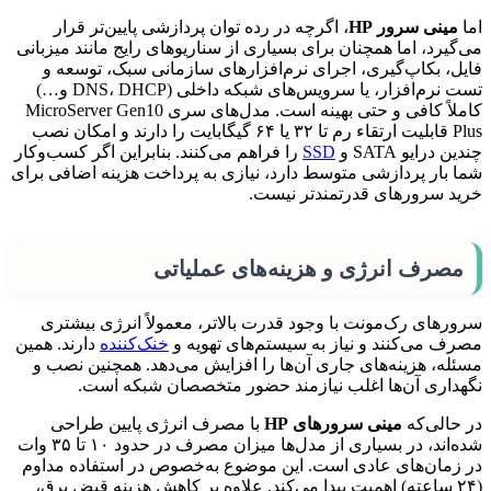
اما
مینی سرور HP
، اگرچه در رده توان پردازشی پایین‌تر قرار
می‌گیرد، اما همچنان برای بسیاری از سناریوهای رایج مانند میزبانی
فایل، بکاپ‌گیری، اجرای نرم‌افزارهای سازمانی سبک، توسعه و
تست نرم‌افزار، یا سرویس‌های شبکه داخلی (DNS، DHCP و…)
کاملاً کافی و حتی بهینه است. مدل‌های سری MicroServer Gen10
Plus قابلیت ارتقاء رم تا ۳۲ یا ۶۴ گیگابایت را دارند و امکان نصب
چندین درایو SATA و
SSD
را فراهم می‌کنند. بنابراین اگر کسب‌وکار
شما بار پردازشی متوسط دارد، نیازی به پرداخت هزینه اضافی برای
خرید سرورهای قدرتمندتر نیست.
مصرف انرژی و هزینه‌های عملیاتی
سرورهای رک‌مونت با وجود قدرت بالاتر، معمولاً انرژی بیشتری
مصرف می‌کنند و نیاز به سیستم‌های تهویه و
خنک‌کننده
دارند. همین
مسئله، هزینه‌های جاری آن‌ها را افزایش می‌دهد. همچنین نصب و
نگهداری آن‌ها اغلب نیازمند حضور متخصصان شبکه است.
در حالی‌که
مینی سرورهای HP
با مصرف انرژی پایین طراحی
شده‌اند، در بسیاری از مدل‌ها میزان مصرف در حدود ۱۰ تا ۳۵ وات
در زمان‌های عادی است. این موضوع به‌خصوص در استفاده مداوم
(۲۴ ساعته) اهمیت پیدا می‌کند. علاوه بر کاهش هزینه قبض برق،