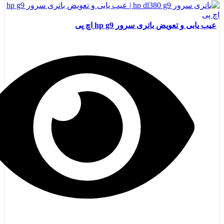
عیب یابی و تعویض باتری سرور hp g9 اچ پی