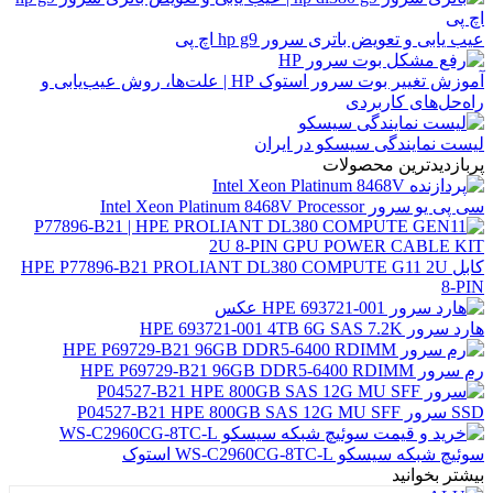
عیب یابی و تعویض باتری سرور hp g9 اچ پی
آموزش تغییر بوت سرور استوک HP | علت‌ها، روش عیب‌یابی و
راه‌حل‌های کاربردی
لیست نمایندگی سیسکو در ایران
پربازدیدترین محصولات
سی پی یو سرور Intel Xeon Platinum 8468V Processor
کابل HPE P77896-B21 PROLIANT DL380 COMPUTE G11 2U
8-PIN
هارد سرور HPE 693721-001 4TB 6G SAS 7.2K
رم سرور HPE P69729-B21 96GB DDR5-6400 RDIMM
SSD سرور P04527-B21 HPE 800GB SAS 12G MU SFF
سوئیچ شبکه سیسکو WS-C2960CG-8TC-L استوک
بیشتر بخوانید