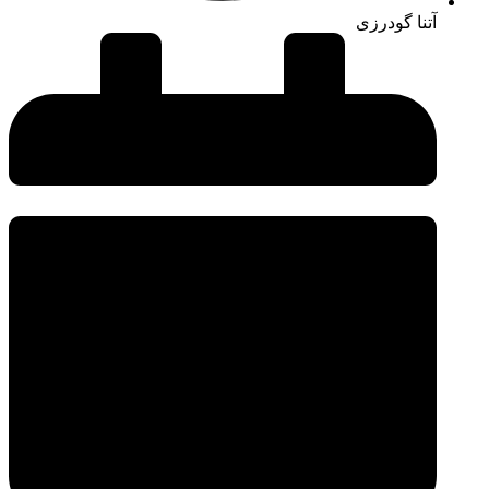
آتنا گودرزی