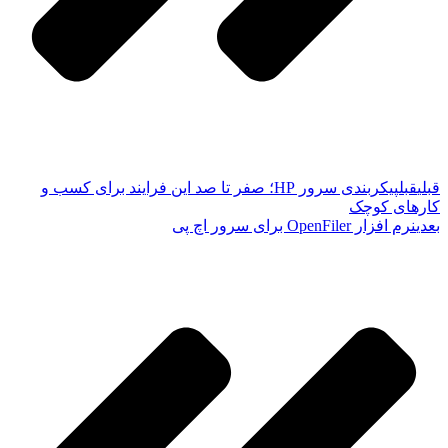
قبلی
قبل
پیکربندی سرور HP؛ صفر تا صد این فرایند برای کسب و
کارهای کوچک
بعدی
نرم افزار OpenFiler برای سرور اچ پی