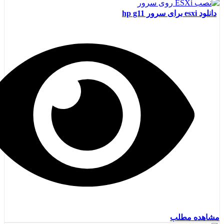
دانلود esxi برای سرور hp g11
مشاهده مطلب