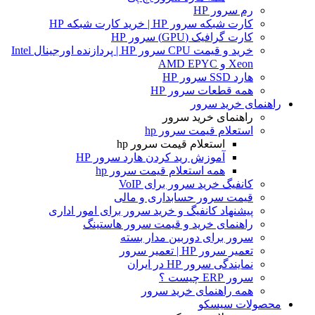
رم سرور HP
کارت شبکه سرور HP | خرید کارت شبکه HP
کارت گرافیک (GPU) سرور HP
خرید و قیمت CPU سرور HP | پردازنده اورجینال Intel
Xeon و AMD EPYC
هارد SSD سرور HP
همه قطعات سرور HP
راهنمای خرید سرور
راهنمای خرید سرور
استعلام قیمت سرور hp
استعلام قیمت سرور hp
آموزش ريد كردن هارد سرور HP
همه استعلام قیمت سرور hp
کانفیگ خرید سرور برای VoIP
قیمت سرور حسابداری و مالی
پیشنهاد کانفیگ و خرید سرور برای امور اداری
راهنمای خرید و قیمت سرور هاستینگ
سرور برای دوربین مدار بسته
تعمیر سرور HP | تعمیر سرور
نمایندگی سرور HP در ایران
سرور ERP چیست ؟
همه راهنمای خرید سرور
محصولات سیسکو