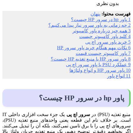
بدون نظری
فهرست محتوا:
پنهان
1
پاور hp در سرور HP چیست؟
2
چه زمانی به پاور سرور نیاز پیدا می‌کنیم؟
3
همه چیز درباره پاور کامپیوتر
4
کلید پاور کامپیوتر چیست
5
خرید پاور سرور اچ پی
6
نکات مهم هنگام خرید پاور سرور HP
7
پاور کامپیوتر چیست قیمت
8
پاور سرور HP یا منبع تغذیه HP چیست؟
9
عملکرد PSU یا پاور سرور اچ پی
10
پاور سرور HP و انواع ولتاژها
11
انواع پاور
پاور hp در سرور HP چیست؟
منبع تغذیه (PSU) در
سرور اچ پی
یک جزء سخت افزاری داخلی IT
است. بر خلاف نام این قطعه یعنی واحدهای منبع تغذیه (PSU)،
سرورهای اچ پی را با برق تامین نمی‌کنند، بلکه آن را تبدیل می‌کنند.
اگر بخواهیم دقیق‌تر توضیح دهیم، یک منبع تغذیه جریان ولتاژ بالا