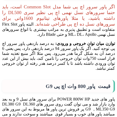
اگر پاور سرور اچ پی شما مدل Common Slot است، باید
حتما سرورهای نسل نهمی اچ پی نظیر سری DL500 را
داشته باشید، یا مثلا پاورهای تیتانیوم 1600واتی برای
سرورهای نسل ده اچ پی طراحی شده‌اند.
البته پاور Flex Slot
متفاوت است و تطبیق پذیری به مراتب بیشتری با انواع سرورهای
نسل نهمی ML، DL، Apollo و حتی Blade دارد.
توازن میان توان خروجی و ورودی:
به درصد بازدهی پاور سرور اچ
پی توجه کنید. اگر یک پاور سرور 94 درصد بازدهی دارد، پس یعنی 6
درصد آن به شکل گرما هدر می‌رود. پس مثلا اگر منبع تغذیه شما
قرار است 750وات توان خروجی را تامین کند، باید بیش از این عدد
توان ورودی داشته باشد تا با کسر درصد هدر رفته از توان خروجی
کمتر نباشد.
قیمت پاور 800 وات اچ پی G9
پاور های جدید POWER 800W HP برای سرور های نسل 9 و به بعد
وارد بازار شد و می توان گفت روی سرور های DL380 G9 DL360
G9 , ML350 G9 پر فروش ترین پاور ها مربوط به این سرور های
مبیاشد پاور های خوب و بسیار قوی میباشند و سوخت ندارند و می