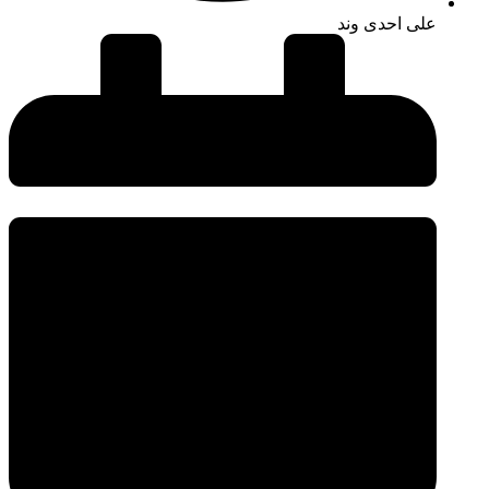
علی احدی وند