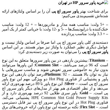
برای شناخت بهتر
پاور سرور اچ پی
آن را بر اساس ولتاژهای ارائه
شده‌اش تقسیم‌بندی می‌کنیم:
–
+5 ولت: مناسب همه مدار و مادربوردها
–
+ 12 ولت: مناسب
خنک‌کننده یا درایودیسک‌ها
–
-5 و -12 ولت: با جریانی کمتر از یک آمپر
–
+ 3.3 ولت: مناسب پردازنده
دسته‌بندی کلی پاور سرور اچ پی اما صرفا بر اساس ولتاژ نیست و
عوامل دیگری نظیر عملکرد یا ولتاژ نیز موثر هستند. بر این اساس
پاور سرور اچ پی
را می‌توان به صورت زیر دسته‌بندی کرد:
–
Titanium
: بیشترین بازدهی در بین پاور سرورها متعلق به این نوع
است که 96 درصد می‌باشد. –
Common Slot
: این پاورها می‌توانند
بدون نیاز به خاموشی سرور تعویض شوند و مناسب سرورهایی با
نیاز به توان بالا هستند. –
Platinum
: 92درصد توان بازدهی این نوع
پاور و پشتیبانی از فناوری Hot Plug دو ویژگی مهم این نوع پاور
سرور اچ پی است. –
Silver
: این نوع پاور تا 89 درصد بهره‌وری ارائه
می‌دهد و از نظر اقتصادی هم بهتر از مدل‌های دیگر پاور سرور اچ
پی است. –
Gold
: پاور سری طلایی 92 درصد بهره‌وری دارد و از
HPE Common Slot Gold Power Supply Kits پشتیبانی می‌کند.
فناوری Hot Plug در این نوع پاور سرور اچ پی نیز قابل دسترسی
است. –
Flex Slot
: نکته برجسته این نوع پاور، ارائه خروجی‌های برق