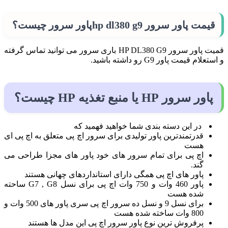
قیمت
پاور
سرور
hp
dl380 g9
پاور
سرور چیست؟
قمیت پاور سرور HP DL380 G9 باری سرور می توانید تماس گرفته
و استعلام قیمت پاور G9 رو داشته باشید.
پاور سرور HP یا منبع تغذیه HP چیست؟
در این دسته بندی شما خواهید فهمید که
قدرتمندترین پاور تولیدی برای سرور اچ پی متعلق به اچ پی ای
هست
اچ پی برای تمام سرور های خود پاور های مجزا طراحی می
گند.
پاور های اچ پی همگی دارای استانداردهای چهانی هستند
پاور 460 وات و 750 وات اچ پی برای نسل G7 , G8 ساحته
شده هست
برای نسل 9 و نسل ده سرور اچ پی سری پاور های 500 وات و
800 وات ساخته شده هست
پرفروش ترین نوع پاور سرور اچ پی این مدل ها هستند