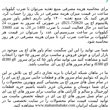
برای محاسبه هزینه مصرفی منبع تغذیه می‌توان با ضرب کیلووات
ساعت در قیمت میزان هزینه مصرفی در یک روز را حساب کرد.
فرض کنید یک منبع تغذیه ۱۴۰۰ واتی داریم (نظیر پاور سرور
پلاتینیوم اچ پی 720620-B21). در صورتی که سرور به صورت 24
ساعته در حال فعالیت است، با ضرب 1400 در 24، به عدد 33600
کیلووات بر ساعت می‌رسیم.این عدد را می‌توان در قیمت هر
کیلووات بر ساعت ضرب کرد تا میزان هزینه مصرفی در هر روز
محاسبه شود.
شما می توانید را این این سگمنت تمام پاور های اچ پی موجود در
بازار ایران و خوش فروش و مناسب برای سرور hp خود را انتخاب
کنید و مشاهده کنید می توانید تمام پاور hp که برای سرور dl380 g8
dl380 g9 و تمام سرور های اچ پی ای مناسب باشد.
ما در ماهان شبکه ایرانیان با برند تجازی دکتر اچ پی تلاش بر این
داریم که بتوانیم تمام سرور های و فطعات جانبی سرور اچ پی ای را
در تمام نسل های سرور اچ پی پشتیبانی کنیم وبهترین محصولات را
برای شما دوستان و مشتریان عزیز داشته باشیم خرید قطعات
اورجینال و سالم و گارانتی های مناسب برای سرور های اچ پی ای
در تمام نسل سرور های اچ پی ای در جیطه تخصص ماست می
توانید لیست قیمت تمام محصولات را در سایت تخصصی ما در
ماهان شبکه ایرانیان www.mahanshabake.com مشاهده کنید.