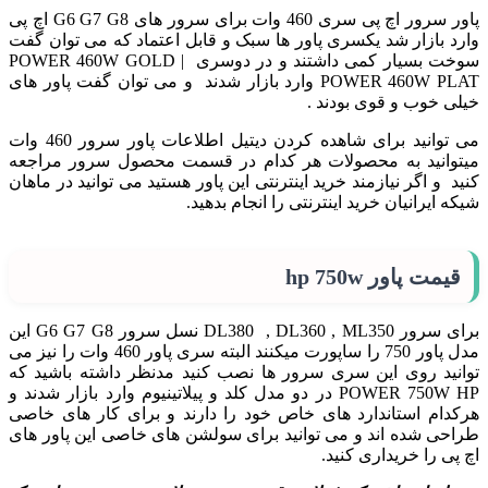
پاور سرور اچ پی سری 460 وات برای سرور های G6 G7 G8 اچ پی
وارد بازار شد یکسری پاور ها سبک و قابل اعتماد که می توان گفت
سوخت بسیار کمی داشتند و در دوسری POWER 460W GOLD |
POWER 460W PLAT وارد بازار شدند و می توان گفت پاور های
خیلی خوب و قوی بودند .
می توانید برای شاهده کردن دیتیل اطلاعات پاور سرور 460 وات
میتوانید به محصولات هر کدام در قسمت محصول سرور مراجعه
کنید و اگر نیازمند خرید اینترنتی این پاور هستید می توانید در ماهان
شیکه ایرانیان خرید اینترنتی را انجام بدهید.
قیمت
پاور hp
750w
برای سرور DL380 , DL360 , ML350 نسل سرور G6 G7 G8 این
مدل پاور 750 را ساپورت میکنند البته سری پاور 460 وات را نیز می
توانید روی این سری سرور ها نصب کنید مدنظر داشته باشید که
POWER 750W HP در دو مدل کلد و پیلاتینیوم وارد بازار شدند و
هرکدام استاندارد های خاص خود را دارند و برای کار های خاصی
طراحی شده اند و می توانید برای سولشن های خاصی این پاور های
اچ پی را خریداری کنید.