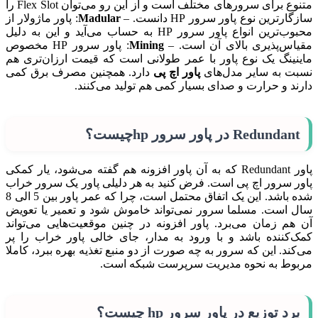
متنوع برای سرورهای مختلف است و از این رو می‌توان Flex Slot را
سازگارترین نوع پاور سرور HP دانست. –
Madular
: پاور ماژولار از
محبوب‌ترین انواع پاور سرور HP به حساب می‌آید و این به دلیل
مقیاس‌پذیری بالای آن است. –
Mining
: پاور سرور HP مخصوص
ماینینگ یک نوع پاور با عمر طولانی است که قیمت ارزان‌تری هم
نسبت به سایر مدل‌های
پاور اچ پی
دارد. همچنین مصرف برق کمی
دارند و حرارت و صدای بسیار کمی هم تولید می‌کنند.
Redundant در پاور سرور hpچیست؟
پاور Redundant که به آن پاور افزونه هم گفته می‌شود، یار کمکی
پاور سرور اچ پی است. فرض کنید به هر دلیلی پاور یک سرور خراب
شده باشد. این یک اتفاق محتمل است، چرا که عمر پاور بین 5 الی 8
سال است. مسلما سرور نمی‌تواند خاموش شود و تعمیر یا تعویض
آن هم زمان می‌برد. پاور افزونه در چنین موقعیت‌هایی می‌تواند
کمک‌کننده باشد و با ورود به مدار، جای خالی پاور خراب را پر
می‌کند. این که سرور به چه صورت از دو منبع تغذیه بهره ببرد، کاملا
مربوط به نحوه مدیریت سرپرست شبکه است.
برد توزیع در پاور سرور hp چیست؟