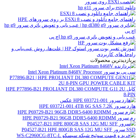
دانلود esxi برای سرور hp g11
راهنمای جامع دانلود و نصب ESXi 8 بر روی سرورهای HPE
عیب یابی و تعویض باتری سرور hp g9 اچ پی
آموزش تغییر بوت سرور استوک HP | علت‌ها، روش عیب‌یابی و
راه‌حل‌های کاربردی
پربازدیدترین محصولات
سی پی یو سرور Intel Xeon Platinum 8468V Processor
کابل HPE P77896-B21 PROLIANT DL380 COMPUTE G11 2U
8-PIN
هارد سرور HPE 693721-001 4TB 6G SAS 7.2K
رم سرور HPE P69729-B21 96GB DDR5-6400 RDIMM
SSD سرور P04527-B21 HPE 800GB SAS 12G MU SFF