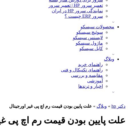
تعمیر سرور HP | تعمیر سرور
نمایندگی سرور HP در ایران
سرور ERP چیست ؟
محصولات سیسکو
سوئیچ سیسکو
لایسنس سیسکو
ماژول سیسکو
کابل سیسکو
وبلاگ
راهنمای خرید
راهنمای تکنیکال و فنی
مقایسه و بررسی
آموزشی
اخبار و ترندها
دکتر hp
»
وبلاگ
»
علت پایین بودن قیمت رم اچ پی غیر اورجینال
علت پایین بودن قیمت رم اچ پی غی