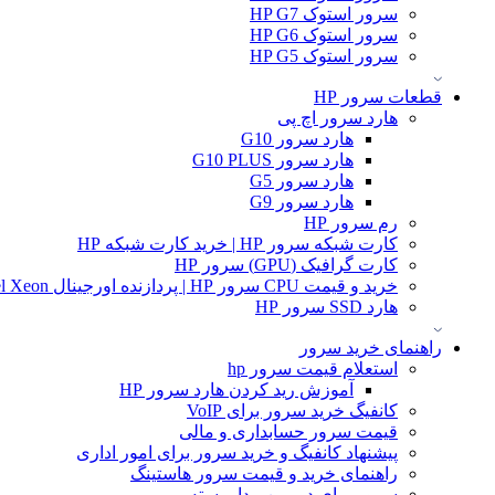
سرور استوک HP G7
سرور استوک HP G6
سرور استوک HP G5
قطعات سرور HP
هارد سرور اچ پی
هارد سرور G10
هارد سرور G10 PLUS
هارد سرور G5
هارد سرور G9
رم سرور HP
کارت شبکه سرور HP | خرید کارت شبکه HP
کارت گرافیک (GPU) سرور HP
خرید و قیمت CPU سرور HP | پردازنده اورجینال Intel Xeon و AMD EPYC
هارد SSD سرور HP
راهنمای خرید سرور
استعلام قیمت سرور hp
آموزش ريد كردن هارد سرور HP
کانفیگ خرید سرور برای VoIP
قیمت سرور حسابداری و مالی
پیشنهاد کانفیگ و خرید سرور برای امور اداری
راهنمای خرید و قیمت سرور هاستینگ
سرور برای دوربین مدار بسته