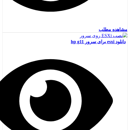
مشاهده مطلب
دانلود esxi برای سرور hp g11