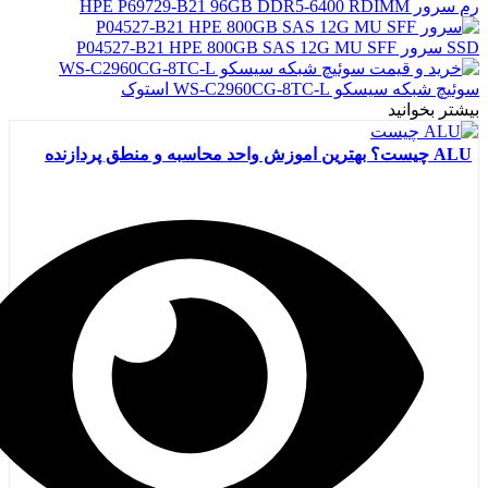
رم سرور HPE P69729-B21 96GB DDR5-6400 RDIMM
SSD سرور P04527-B21 HPE 800GB SAS 12G MU SFF
سوئیچ شبکه سیسکو WS-C2960CG-8TC-L استوک
بیشتر بخوانید
ALU چیست؟ بهترین اموزش واحد محاسبه و منطق پردازنده