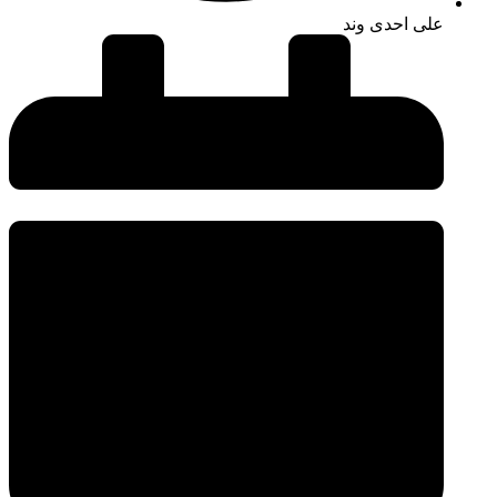
علی احدی وند