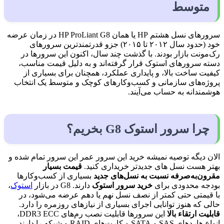
متوسط
سرورهای نسل هشتم HP یا همان HP ProLiant G8 در زمان عرضه
خود (حدود سال ۲۰۱۲ تا ۲۰۱۵) جزو قدرتمندترین سرورهای
رک‌مونت بازار بودند. با گذشت چند سال، اکنون این سرورها در
دسته سرورهای استوک قرار گرفته‌اند و به دلیل قیمت مناسب،
کیفیت ساخت بالا، و پایداری عملکرد، همچنان برای بسیاری از
پروژه‌های سازمانی و کسب‌وکارهای کوچک و متوسط یک انتخاب
هوشمندانه به حساب می‌آیند.
چرا سرور استوک G8 بخریم؟
الان دیگه توصیه نمیشه خرید این سرور عمر این سرور تمام شده و
بهتر هست نسل های جدیدتر خریداری کنید.
قیمت بسیار
مقرون‌به‌صرفه نسبت به نسل‌های جدید
بسیاری از کسب‌وکارها
بودجه محدودی برای
خرید سرور استوک
دارند. G8 در بازار
استوک
،
با قیمتی حتی کمتر از نصف نسل نهم یا دهم عرضه می‌شود، در
حالی که هنوز توانایی اجرای بسیاری از نیازهای روزمره را دارد.
قابلیت ارتقاء بالا
این سرورها قابلیت نصب رم‌های DDR3 ECC،
انواع هاردهای SAS و SATA و کارت‌های RAID و شبکه را دارند.