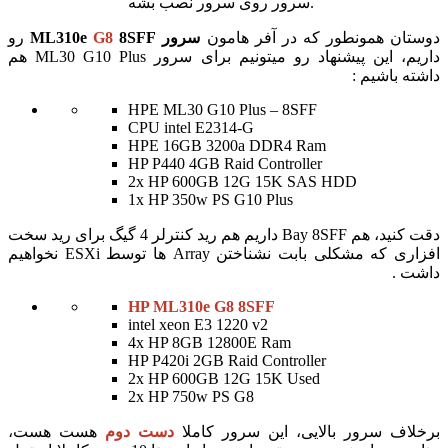
سرور روی سرور نصب بشه.
دوستان همونطور که در آفر هامون
سرور ML310e
8SFF
G8
رو
داریم، این پیشنهاد رو میتونیم برای سرور ML30 G10 Plus هم
داشته باشیم :
HPE ML30 G10 Plus – 8SFF
CPU intel E2314-G
HPE 16GB 3200a DDR4 Ram
HP P440 4GB Raid Controller
2x HP 600GB 12G 15K SAS HDD
1x HP 350w PS G10 Plus
دقت کنید، هم Bay 8SFF داریم هم رید کنترلر 4 گیگ برای رید سخت
افزاری که مشکلی بابت نشناختن Array ها توسط ESXi نخواهیم
داشت .
HP ML310e G8 8SFF
intel xeon E3 1220 v2
4x HP 8GB 12800E Ram
HP P420i 2GB Raid Controller
2x HP 600GB 12G 15K Used
2x HP 750w PS G8
برخلاف سرور بالایی، این سرور کاملا
دست دوم
هست هست،