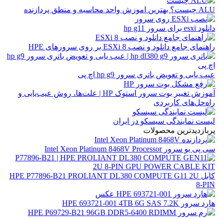
ALU چیست؟ بهترین اموزش واحد محاسبه و منطق پردازنده
دانلود esxi برای سرور hp g11
راهنمای جامع دانلود و نصب ESXi 8 بر روی سرورهای HPE
عیب یابی و تعویض باتری سرور hp g9 اچ پی
آموزش تغییر بوت سرور استوک HP | علت‌ها، روش عیب‌یابی و
راه‌حل‌های کاربردی
لیست نمایندگی سیسکو در ایران
پربازدیدترین محصولات
سی پی یو سرور Intel Xeon Platinum 8468V Processor
کابل HPE P77896-B21 PROLIANT DL380 COMPUTE G11 2U
8-PIN
هارد سرور HPE 693721-001 4TB 6G SAS 7.2K