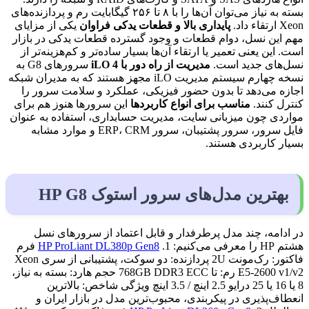
بسته به نیاز می‌توان آن‌ها را با ۸ تا ۲۵۶ گیگابایت رم و پردازنده‌های
Xeon ارتقاء داد.
پایداری بالا و قطعات یدکی فراوان
یکی از مزایای
مهم این نسل، دوام قطعات و وجود گسترده قطعات یدکی در بازار
است. این یعنی تعمیر یا ارتقاء آن‌ها بسیار ساده‌تر و کم‌هزینه‌تر از
نسل‌های جدید است.
مدیریت از راه دور با iLO 4
سرورهای G8 به
نسخه چهارم سیستم مدیریت iLO مجهز هستند که به مدیران شبکه
اجازه می‌دهد تا بدون حضور فیزیکی، عملکرد و سلامت سرور را
کنترل کنند.
مناسب برای انواع کاربردها
این سرورها هنوز هم برای
مواردی چون میزبانی سایت، مدیریت حسابداری، استفاده به عنوان
فایل سرور، سرور پشتیبان، سرور ERP، CRM و موارد مشابه
بسیار کاربردی هستند.
بهترین مدل‌های سرور استوک HP G8
در ادامه، چند مدل پرطرفدار و قابل اعتماد از سرورهای نسل
هشتم HP را معرفی می‌کنیم: 1.
HP ProLiant DL380p Gen8
فرم
فاکتور: رک‌مونت 2U پردازنده: دو سوکت، پشتیبانی از سری Xeon
E5-2600 v1/v2 رم: تا 768GB DDR3 ECC حجم هارد: بسته به نیاز،
8 یا 16 یا 25 درایو 2.5 اینچ / 3.5 اینچ ویژگی شاخص: بالاترین
انعطاف‌پذیری در پیکربندی، محبوب‌ترین مدل در بازار ایران و