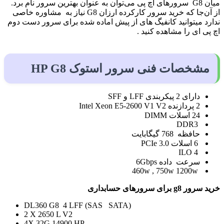
میان G8 سرورهای اچ پی می‌توان به عنوان بهترین سرور نام برد.
از آن‌جا که خرید سرور کارکرده ارزان G8 نیاز به مشاوره خاصی
ندارد میتوانید کانفیگ های از پیش اماده شده برای سرور دست دوم
اچ پی ای را مشاهده کنید .
مشخصات فنی سرور استوک HP G8
دارای 2 پیکربندی LFF و SFF
2 پردازنده Intel Xeon E5-2600 V1 V2
24 اسلات DIMM
DDR3
حافظه 768 گیگابایت
6 اسلات PCIe 3.0
ILO 4
سرعت داده 6Gbps
460w , 750w 1200w
خرید سرور g8 برای سرورهای حسابداری
DL360 G8 4 LFF (SAS SATA)
2 X 2650 L V2
4X 32G 14900 HP