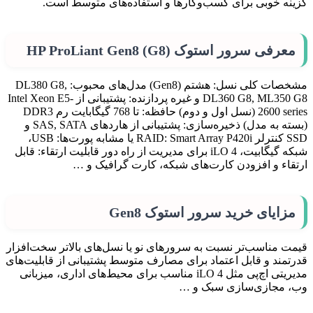
گزینه خوبی برای کسب‌وکارها و استفاده‌های متوسط است.
معرفی سرور استوک HP ProLiant Gen8 (G8)
مشخصات کلی نسل: هشتم (Gen8) مدل‌های محبوب: DL380 G8,
DL360 G8, ML350 G8 و غیره پردازنده: پشتیبانی از Intel Xeon E5-
2600 series (نسل اول و دوم) حافظه: تا 768 گیگابایت رم DDR3
(بسته به مدل) ذخیره‌سازی: پشتیبانی از هاردهای SAS, SATA و
SSD کنترلر RAID: Smart Array P420i یا مشابه پورت‌ها: USB،
شبکه گیگابیت، iLO 4 برای مدیریت از راه دور قابلیت ارتقاء: قابل
ارتقاء و افزودن کارت‌های شبکه، کارت گرافیک و …
مزایای خرید سرور استوک Gen8
قیمت مناسب‌تر نسبت به سرورهای نو یا نسل‌های بالاتر سخت‌افزار
قدرتمند و قابل اعتماد برای مصارف متوسط پشتیبانی از قابلیت‌های
مدیریتی اچ‌پی مثل iLO 4 مناسب برای محیط‌های اداری، میزبانی
وب، مجازی‌سازی سبک و …