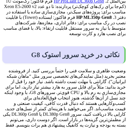
بین‌الملل 2.
HP ProLiant DL360p Gen8
فرم فاکتور: رک‌مونت 1U
(کم‌جا برای رک‌های کوچک‌تر) پردازنده: تا دو عدد Xeon E5-2600 v2
مناسب برای: پروژه‌های سبک‌تر، مجازی‌سازی ساده یا استفاده در
دفتر 3.
HP ML350p Gen8
فرم فاکتور: ایستاده (Tower) با قابلیت
نصب در رک مناسب برای: دفاتر اداری، مغازه‌ها، شرکت‌های
متوسط با نیاز به سرور مستقل قابلیت ارتقاء: بالا، با فضای مناسب
برای نصب هارد و کارت توسعه
نکاتی در خرید سرور استوک G8
وضعیت ظاهری و سلامت فنی را حتماً بررسی کنید. از فروشنده
معتبر بخرید (مثل نمایندگی‌های تخصصی سرور مثل “ماهان شبکه
ایرانیان”). گارانتی یا مهلت تست داشته باشد. نیاز خود را قبل از
خرید بدانید: مثلاً برای فایل سرور به هارد بیشتر نیاز دارید، اما برای
مجازی‌سازی به رم بالا و CPU قوی‌تر. سرورهای G8، با وجود اینکه
چند نسل از آن‌ها گذشته، هنوز انتخاب فوق‌العاده‌ای برای
کسب‌وکارهایی هستند که دنبال قدرت کافی، کیفیت صنعتی و
قیمت مناسب‌اند. اگر می‌خواهید با هزینه‌ای کمتر از نسل‌های جدید،
کارایی بالا دریافت کنید، سرور DL380p Gen8 یا DL360p Gen8 یکی
از مطمئن‌ترین گزینه‌ها در بازار است. اگر دوست داری، می‌تونم
بسته به بودجه و نیازت یه کانفیگ پیشنهادی هم برات بنویسم. فقط