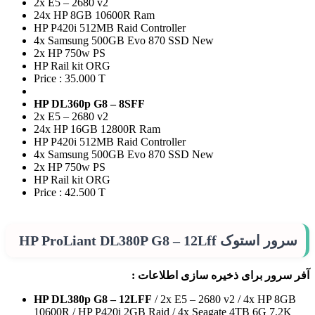
2x E5 – 2680 v2
24x HP 8GB 10600R Ram
HP P420i 512MB Raid Controller
4x Samsung 500GB Evo 870 SSD New
2x HP 750w PS
HP Rail kit ORG
Price : 35.000 T
HP DL360p G8 – 8SFF
2x E5 – 2680 v2
24x HP 16GB 12800R Ram
HP P420i 512MB Raid Controller
4x Samsung 500GB Evo 870 SSD New
2x HP 750w PS
HP Rail kit ORG
Price : 42.500 T
سرور استوک HP ProLiant DL380P G8 – 12Lff
آفر سرور برای ذخیره سازی اطلاعات :
HP DL380p G8 – 12LFF
/ 2x E5 – 2680 v2 / 4x HP 8GB
10600R / HP P420i 2GB Raid / 4x Seagate 4TB 6G 7.2K