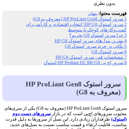
بدون نظری
فهرست محتوا:
پنهان
1
سرور استوک HP ProLiant Gen8 (معروف به G8)
2
سرور استوک HP G8؛ انتخاب اقتصادی و کارآمد برای
کسب‌وکارهای کوچک تا متوسط
3
چرا سرور استوک G8 بخریم؟
4
بهترین مدل‌های سرور استوک HP G8
5
نکاتی در خرید سرور استوک G8
6
سرور استوک G8
7
مشخصات فنی سرور استوک HP G8
8
سرور اچ پی HP Proliant DL380 G8 استوک
سرور استوک HP ProLiant Gen8
(معروف به G8)
سرور استوک HP ProLiant Gen8 (معروف به G8) یکی از سری‌های
محبوب سرورهای اچ‌پی است که در بازار
سرورهای دست دوم
(استوک)
طرفداران زیادی دارد. این نسل از سرورها به دلیل قدرت
مناسب، قابلیت ارتقاء و قیمت مناسب نسبت به نسل‌های جدید،