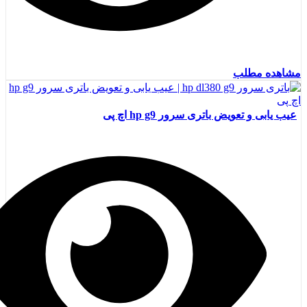
مشاهده مطلب
عیب یابی و تعویض باتری سرور hp g9 اچ پی