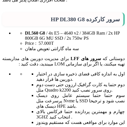
سرور کارکرده HP DL380 G8
DL560 G8
/ 4x E5 – 4640 v2 / 384GB Ram / 2x HP
800GB 6G MU SSD / 2x 750w PS
Price : 57.000T
سه ماه گارانتی تعویض ماهان
دوستانی که
سرور های LFF
برای مدیریت دوربین های مداربسته
تهیه میکنند، یا اگر برای سازمانی LOM میبندید، دقت کنید :
اول به اندازه کافی فضای ذخیره سازی در اختیار
دوربین ها قرار دهید.
دوم حتما یه کارت گرافیک ارزون حتی دست دوم
مثل Quadro k2200 روی سرور نصب کنید.
سوم حتما حتما سیستم عامل روی دیسک
پرسرعت مثل Nvme یا SSD نصب شود و ترجیحا
دیسک های HPE باشد.
چهارم و مهمترین پردازنده حتما فرکانس بالای
3GHZ انتخاب کنید .
این موارد برای مواقعی هست که مستقیم ویندوز