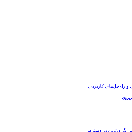
ین
گران‌ترین
در دسترس