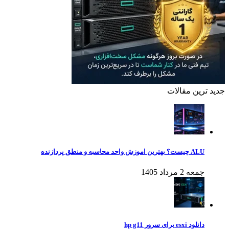
جدید ترین مقالات
ALU چیست؟ بهترین اموزش واحد محاسبه و منطق پردازنده
جمعه 2 مرداد 1405
دانلود esxi برای سرور hp g11