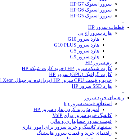
سرور استوک HP G7
سرور استوک HP G6
سرور استوک HP G5
قطعات سرور HP
هارد سرور اچ پی
هارد سرور G10
هارد سرور G10 PLUS
هارد سرور G5
هارد سرور G9
رم سرور HP
کارت شبکه سرور HP | خرید کارت شبکه HP
کارت گرافیک (GPU) سرور HP
خرید و قیمت CPU سرور HP | پردازنده اورجینال Intel Xeon و AMD EPYC
هارد SSD سرور HP
راهنمای خرید سرور
استعلام قیمت سرور hp
آموزش ريد كردن هارد سرور HP
کانفیگ خرید سرور برای VoIP
قیمت سرور حسابداری و مالی
پیشنهاد کانفیگ و خرید سرور برای امور اداری
راهنمای خرید و قیمت سرور هاستینگ
سرور برای دوربین مدار بسته