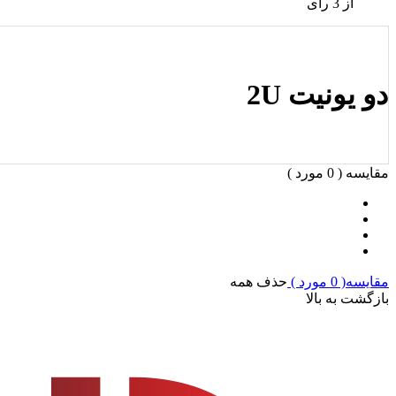
از 3 رای
دو یونیت 2U
مقایسه (
0
مورد )
مقایسه(
0
مورد )
حذف همه
بازگشت به بالا