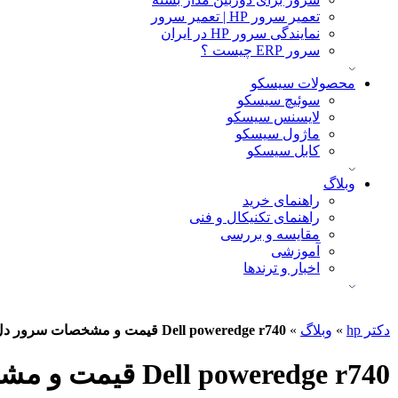
تعمیر سرور HP | تعمیر سرور
نمایندگی سرور HP در ایران
سرور ERP چیست ؟
محصولات سیسکو
سوئیچ سیسکو
لایسنس سیسکو
ماژول سیسکو
کابل سیسکو
وبلاگ
راهنمای خرید
راهنمای تکنیکال و فنی
مقایسه و بررسی
آموزشی
اخبار و ترندها
دکتر hp
»
وبلاگ
»
Dell poweredge r740 قیمت و مشخصات سرور دل
Dell poweredge r740 قیمت و مشخصات سرور دل