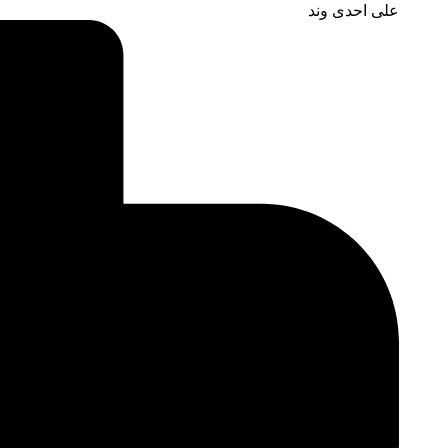
علی احدی وند