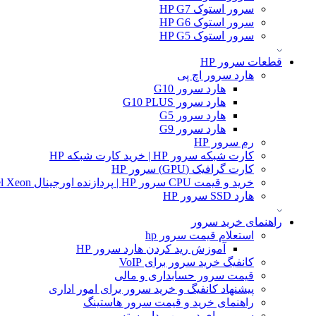
سرور استوک HP G7
سرور استوک HP G6
سرور استوک HP G5
قطعات سرور HP
هارد سرور اچ پی
هارد سرور G10
هارد سرور G10 PLUS
هارد سرور G5
هارد سرور G9
رم سرور HP
کارت شبکه سرور HP | خرید کارت شبکه HP
کارت گرافیک (GPU) سرور HP
خرید و قیمت CPU سرور HP | پردازنده اورجینال Intel Xeon و AMD EPYC
هارد SSD سرور HP
راهنمای خرید سرور
استعلام قیمت سرور hp
آموزش ريد كردن هارد سرور HP
کانفیگ خرید سرور برای VoIP
قیمت سرور حسابداری و مالی
پیشنهاد کانفیگ و خرید سرور برای امور اداری
راهنمای خرید و قیمت سرور هاستینگ
سرور برای دوربین مدار بسته