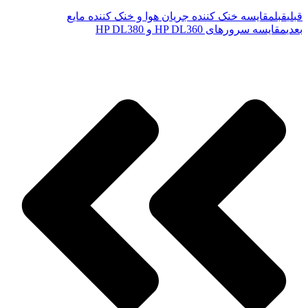
قبلی
قبل
مقایسه خنک کننده جریان هوا و خنک کننده مایع
بعدی
مقایسه سرورهای HP DL360 و HP DL380