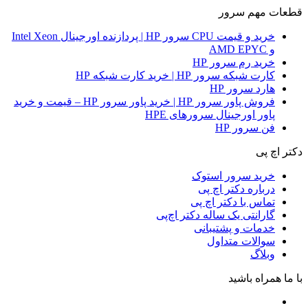
قطعات مهم سرور
خرید و قیمت CPU سرور HP | پردازنده اورجینال Intel Xeon
و AMD EPYC
خرید رم سرور HP
کارت شبکه سرور HP | خرید کارت شبکه HP
هارد سرور HP
فروش پاور سرور HP | خرید پاور سرور HP – قیمت و خرید
پاور اورجینال سرورهای HPE
فن سرور HP
دکتر اچ پی
خرید سرور استوک
درباره دکتر اچ پی
تماس با دکتر اچ پی
گارانتی یک ساله دکتر اچ‌پی
خدمات و پشتیبانی
سوالات متداول
وبلاگ
با ما همراه باشید