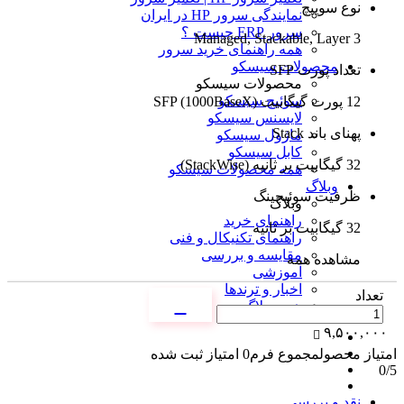
نوع سوییچ
نمایندگی سرور HP در ایران
سرور ERP چیست ؟
Managed, Stackable, Layer 3
همه راهنمای خرید سرور
محصولات سیسکو
تعداد پورت SFP
محصولات سیسکو
سوئیچ سیسکو
12 پورت گیگابیت SFP (1000BaseX)
لایسنس سیسکو
پهنای باند Stack
ماژول سیسکو
کابل سیسکو
32 گیگابیت بر ثانیه (StackWise)
همه محصولات سیسکو
وبلاگ
ظرفیت سوئیچینگ
وبلاگ
راهنمای خرید
32 گیگابیت بر ثانیه
راهنمای تکنیکال و فنی
مقایسه و بررسی
مشاهده همه
آموزشی
اخبار و ترندها
تعداد
همه وبلاگ
۹,۵۰۰,۰۰۰
امتیاز محصول
مجموع فرم
0
امتیاز ثبت شده
0
/5
نقد و بررسی