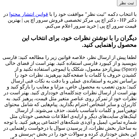
با انتخاب دکمه "ثبت نظر" موافقت خود را با
قوانین انتشار محتوا
در
دکتر HP - دکتر اچ پی مرکز تخصصی فروش سرور اچ پی | بهترین
قیمت سرور اچ پی | خرید سرور اعلام می‌کنم.
دیگران را با نوشتن نظرات خود، برای انتخاب این
محصول راهنمایی کنید.
لطفا پیش از ارسال نظر، خلاصه قوانین زیر را مطالعه کنید: فارسی
بنویسید و از کیبورد فارسی استفاده کنید. بهتر است از فضای خالی
(Space) بیش‌از‌حدِ معمول، شکلک یا ایموجی استفاده نکنید و از
کشیدن حروف یا کلمات با صفحه‌کلید بپرهیزید. نظرات خود را
براساس تجربه و استفاده‌ی عملی و با دقت به نکات فنی ارسال
کنید؛ بدون تعصب به محصول خاص، مزایا و معایب را بازگو کنید و
بهتر است از ارسال نظرات چندکلمه‌‌ای خودداری کنید. بهتر است در
نظرات خود از تمرکز روی عناصر متغیر مثل قیمت، پرهیز کنید. به
کاربران و سایر اشخاص احترام بگذارید. پیام‌هایی که شامل محتوای
توهین‌آمیز و کلمات نامناسب باشند، حذف می‌شوند. از ارسال
لینک‌های سایت‌های دیگر و ارایه‌ی اطلاعات شخصی خودتان مثل
شماره تماس، ایمیل و آی‌دی شبکه‌های اجتماعی پرهیز کنید. با توجه
به ساختار بخش نظرات، از پرسیدن سوال یا درخواست راهنمایی در
این بخش خودداری کرده و سوالات خود را در بخش «پرسش و