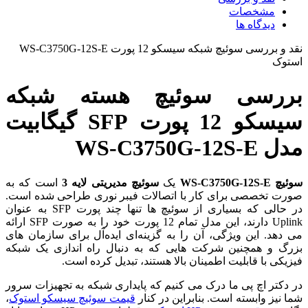
مشخصات
دیدگاه ها
نقد و بررسی
سوئیچ شبکه سیسکو 12 پورت WS-C3750G-12S-E
استوک
بررسی سوئیچ هسته شبکه
سیسکو 12 پورت SFP گیگابیت
مدل WS-C3750G-12S-E
سوئیچ WS-C3750G-12S-E
یک
سوئیچ مدیریتی لایه 3
است که به
صورت تخصصی برای کار با اتصالات فیبر نوری طراحی شده است.
در حالی که بسیاری از سوئیچ‌ ها تنها چند پورت SFP به عنوان
Uplink دارند، این مدل تمام 12 پورت خود را به صورت SFP ارائه
می‌ دهد. این ویژگی، آن را به گزینه‌ای ایده‌آل برای سازمان‌ های
بزرگ و همچنین شرکت‌ هایی که به دنبال راه‌ اندازی یک شبکه
فیزیکی با قابلیت اطمینان بالا هستند، تبدیل کرده است.
در دکتر اچ پی ما درک می‌ کنیم که پایداری شبکه به تجهیزات سرور
شما نیز وابسته است. بنابراین در کنار
قیمت سوئیچ سیسکو استوک
،