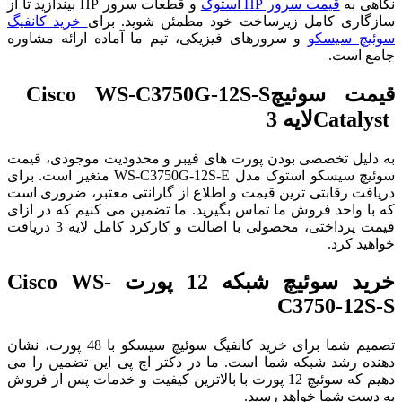
نگاهی به
قیمت سرور HP استوک
و قطعات سرور HP بیندازید تا از
سازگاری کامل زیرساخت خود مطمئن شوید. برای
خرید کانفیگ
سوئیچ سیسکو
و سرورهای فیزیکی، تیم ما آماده ارائه مشاوره
جامع است.
قیمت سوئیچ
Cisco WS-C3750G-12S-S
Catalyst
لایه 3
به دلیل تخصصی بودن پورت‌ های فیبر و محدودیت موجودی، قیمت
سوئیچ سیسکو استوک مدل WS-C3750G-12S-E متغیر است. برای
دریافت رقابتی‌ ترین قیمت و اطلاع از گارانتی معتبر، ضروری است
که با واحد فروش ما تماس بگیرید. ما تضمین می‌ کنیم که در ازای
قیمت پرداختی، محصولی با اصالت و کارکرد کامل لایه 3 دریافت
خواهید کرد.
خرید سوئیچ شبکه
12 پورت Cisco WS-
C3750-12S-S
تصمیم شما برای خرید کانفیگ سوئیچ سیسکو با 48 پورت، نشان
دهنده رشد شبکه شما است. ما در دکتر اچ پی این تضمین را می‌
دهیم که سوئیچ 12 پورت با بالاترین کیفیت و خدمات پس از فروش
به دست شما خواهد رسید.